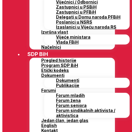
Vijećnici / Odbornici
Zastupnici u PSBiH
Zastupnici u PFBiH
Delegati u Domu naroda PFBiH
Poslanici u NSRS
Izaslanici u Vijeću naroda RS
Izvršna vlast
Vijeće ministara
Vlada FBiH
Načelnici
SDP BiH
Pregled historije
Program SDP BiH
Etički kodeks
Dokumenti
Dokumenti
Publikacije
Forumi
Forum mladih
Forum žena
Forum seniora
Forum sindikalnih aktivista /
aktivistica
Jedan član, jedan glas
English
Kontakt