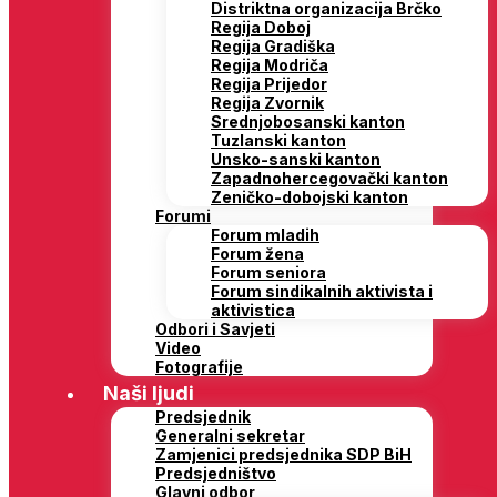
Distriktna organizacija Brčko
Regija Doboj
Regija Gradiška
Regija Modriča
Regija Prijedor
Regija Zvornik
Srednjobosanski kanton
Tuzlanski kanton
Unsko-sanski kanton
Zapadnohercegovački kanton
Zeničko-dobojski kanton
Forumi
Forum mladih
Forum žena
Forum seniora
Forum sindikalnih aktivista i
aktivistica
Odbori i Savjeti
Video
Fotografije
Naši ljudi
Predsjednik
Generalni sekretar
Zamjenici predsjednika SDP BiH
Predsjedništvo
Glavni odbor