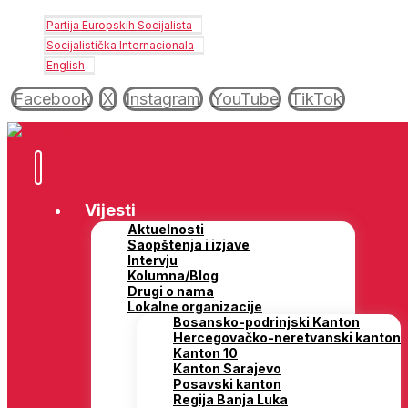
Partija Europskih Socijalista
Socijalistička Internacionala
English
Facebook
X
Instagram
YouTube
TikTok
Vijesti
Aktuelnosti
Saopštenja i izjave
Intervju
Kolumna/Blog
Drugi o nama
Lokalne organizacije
Bosansko-podrinjski Kanton
Hercegovačko-neretvanski kanton
Kanton 10
Kanton Sarajevo
Posavski kanton
Regija Banja Luka