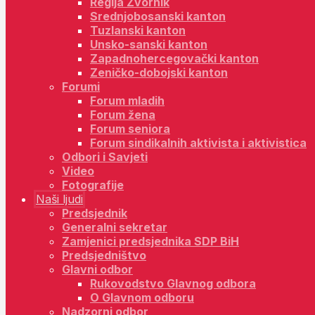
Regija Zvornik
Srednjobosanski kanton
Tuzlanski kanton
Unsko-sanski kanton
Zapadnohercegovački kanton
Zeničko-dobojski kanton
Forumi
Forum mladih
Forum žena
Forum seniora
Forum sindikalnih aktivista i aktivistica
Odbori i Savjeti
Video
Fotografije
Naši ljudi
Predsjednik
Generalni sekretar
Zamjenici predsjednika SDP BiH
Predsjedništvo
Glavni odbor
Rukovodstvo Glavnog odbora
O Glavnom odboru
Nadzorni odbor