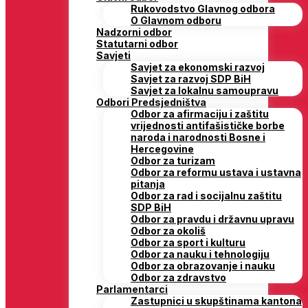
Rukovodstvo Glavnog odbora
O Glavnom odboru
Nadzorni odbor
Statutarni odbor
Savjeti
Savjet za ekonomski razvoj
Savjet za razvoj SDP BiH
Savjet za lokalnu samoupravu
Odbori Predsjedništva
Odbor za afirmaciju i zaštitu
vrijednosti antifašističke borbe
naroda i narodnosti Bosne i
Hercegovine
Odbor za turizam
Odbor za reformu ustava i ustavna
pitanja
Odbor za rad i socijalnu zaštitu
SDP BiH
Odbor za pravdu i državnu upravu
Odbor za okoliš
Odbor za sport i kulturu
Odbor za nauku i tehnologiju
Odbor za obrazovanje i nauku
Odbor za zdravstvo
Parlamentarci
Zastupnici u skupštinama kantona