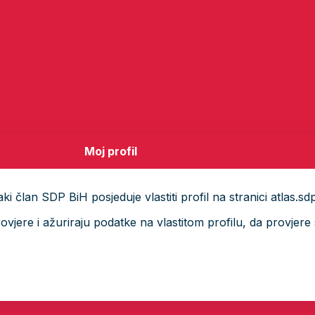
Moj profil
i član SDP BiH posjeduje vlastiti profil na stranici atlas.sd
ere i ažuriraju podatke na vlastitom profilu, da provjere s