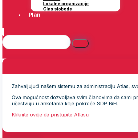
Lokalne organizacije
Glas slobode
Plan
Zahvaljujući našem sistemu za administraciju Atlas, svak
Ova mogućnost dozvoljava svim članovima da sami provj
učestvuju u anketama koje pokreće SDP BiH.
Kliknite ovdje da pristupite Atlasu