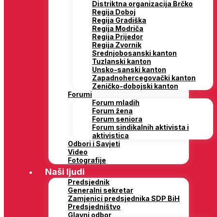
Distriktna organizacija Brčko
Regija Doboj
Regija Gradiška
Regija Modriča
Regija Prijedor
Regija Zvornik
Srednjobosanski kanton
Tuzlanski kanton
Unsko-sanski kanton
Zapadnohercegovački kanton
Zeničko-dobojski kanton
Forumi
Forum mladih
Forum žena
Forum seniora
Forum sindikalnih aktivista i
aktivistica
Odbori i Savjeti
Video
Fotografije
Naši ljudi
Predsjednik
Generalni sekretar
Zamjenici predsjednika SDP BiH
Predsjedništvo
Glavni odbor