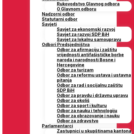
Rukovodstvo Glavnog odbora
O Glavnom odboru
Nadzorni odbor
Statutarni odbor
Savjeti
Savjet za ekonomski razvoj
Savjet za razvoj SDP BiH
Savjet za lokalnu samoupravu
Odbori Predsjedništva
Odbor za afirmaciju i zaštitu
vrijednosti antifašističke borbe
naroda i narodnosti Bosne i
Hercegovine
Odbor za turizam
Odbor za reformu ustava i ustavna
pitanja
Odbor za rad i socijalnu zaštitu
SDP BiH
Odbor za pravdu i državnu upravu
Odbor za okoliš
Odbor za sport i kulturu
Odbor za nauku i tehnologiju
Odbor za obrazovanje i nauku
Odbor za zdravstvo
Parlamentarci
Zastupnici u skupštinama kantona