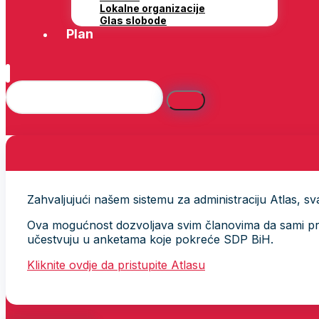
Lokalne organizacije
Glas slobode
Plan
Zahvaljujući našem sistemu za administraciju Atlas, svak
Ova mogućnost dozvoljava svim članovima da sami provj
učestvuju u anketama koje pokreće SDP BiH.
Kliknite ovdje da pristupite Atlasu