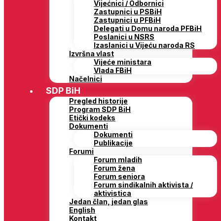
Vijećnici / Odbornici
Zastupnici u PSBiH
Zastupnici u PFBiH
Delegati u Domu naroda PFBiH
Poslanici u NSRS
Izaslanici u Vijeću naroda RS
Izvršna vlast
Vijeće ministara
Vlada FBiH
Načelnici
SDP BiH
Pregled historije
Program SDP BiH
Etički kodeks
Dokumenti
Dokumenti
Publikacije
Forumi
Forum mladih
Forum žena
Forum seniora
Forum sindikalnih aktivista /
aktivistica
Jedan član, jedan glas
English
Kontakt