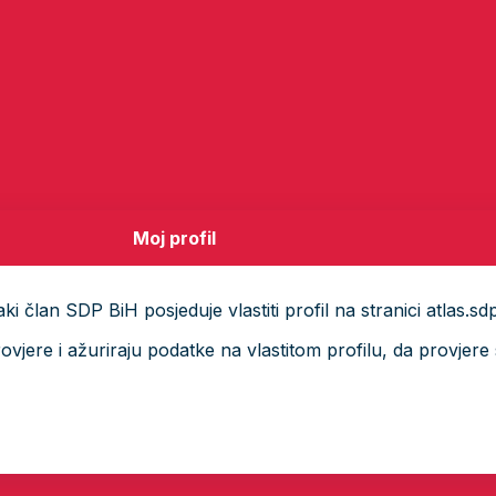
Moj profil
i član SDP BiH posjeduje vlastiti profil na stranici atlas.sd
ere i ažuriraju podatke na vlastitom profilu, da provjere s