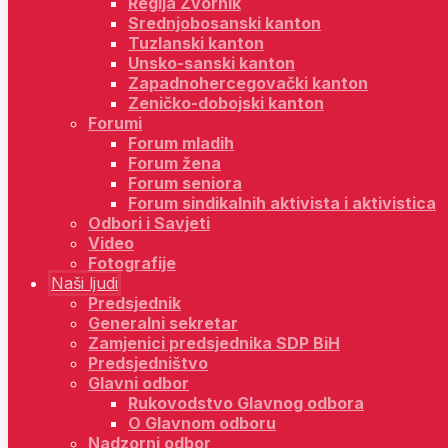
Regija Zvornik
Srednjobosanski kanton
Tuzlanski kanton
Unsko-sanski kanton
Zapadnohercegovački kanton
Zeničko-dobojski kanton
Forumi
Forum mladih
Forum žena
Forum seniora
Forum sindikalnih aktivista i aktivistica
Odbori i Savjeti
Video
Fotografije
Naši ljudi
Predsjednik
Generalni sekretar
Zamjenici predsjednika SDP BiH
Predsjedništvo
Glavni odbor
Rukovodstvo Glavnog odbora
O Glavnom odboru
Nadzorni odbor