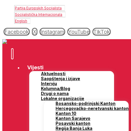
Partija Europskih Socijalista
Socijalistička Internacionala
English
Facebook
X
Instagram
YouTube
TikTok
Vijesti
Aktuelnosti
Saopštenja i izjave
Intervju
Kolumna/Blog
Drugi o nama
Lokalne organizacije
Bosansko-podrinjski Kanton
Hercegovačko-neretvanski kanton
Kanton 10
Kanton Sarajevo
Posavski kanton
Regija Banja Luka