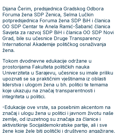
Dijana Čerim, predsjednica Gradskog Odbora
Foruma žena SDP Zenica, Selma Lučkin
potpredsjednica Foruma žena SDP BiH i članica
OO SDP Centar te Anela Ramić-Šabanić članica
Savjeta za razvoj SDP BiH i članica OO SDP Novi
Grad, bile su učesnice Druge Transparency
International Akademije političkog osnaživanja
žena.
Tokom dvodnevne edukacije održane u
prostorijama Fakulteta političkih nauka
Univerziteta u Sarajevu, učesnice su imale priliku
upoznati se sa praktičnim vještinama iz oblasti
liderstva i ulogom žena u bh. politici te temama
koje ukazuju na značaj transparentnosti i
integriteta u politici.
-Edukacije ove vrste, sa posebnim akcentom na
značaj i ulogu žena u politici i javnom životu naše
zemlje, od izuzetnog su značaja za članice i
aktivistkinje Socijaldemokratske partije, ali i sve
žene koje žele biti politički i društveno angažirane.