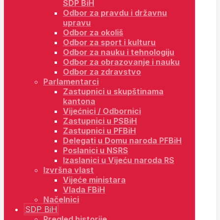
SDP BiH
Odbor za pravdu i državnu
upravu
Odbor za okoliš
Odbor za sport i kulturu
Odbor za nauku i tehnologiju
Odbor za obrazovanje i nauku
Odbor za zdravstvo
Parlamentarci
Zastupnici u skupštinama
kantona
Vijećnici / Odbornici
Zastupnici u PSBiH
Zastupnici u PFBiH
Delegati u Domu naroda PFBiH
Poslanici u NSRS
Izaslanici u Vijeću naroda RS
Izvršna vlast
Vijeće ministara
Vlada FBiH
Načelnici
SDP BiH
Pregled historije