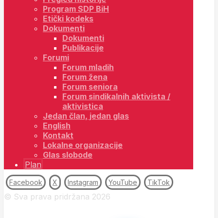
Program SDP BiH
Etički kodeks
Dokumenti
Dokumenti
Publikacije
Forumi
Forum mladih
Forum žena
Forum seniora
Forum sindikalnih aktivista /
aktivistica
Jedan član, jedan glas
English
Kontakt
Lokalne organizacije
Glas slobode
Plan
Facebook
X
Instagram
YouTube
TikTok
© Sva prava pridržana 2026