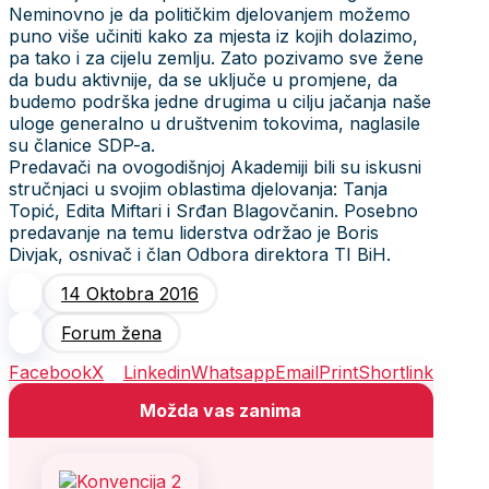
Neminovno je da političkim djelovanjem možemo
puno više učiniti kako za mjesta iz kojih dolazimo,
pa tako i za cijelu zemlju. Zato pozivamo sve žene
da budu aktivnije, da se uključe u promjene, da
budemo podrška jedne drugima u cilju jačanja naše
uloge generalno u društvenim tokovima, naglasile
su članice SDP-a.
Predavači na ovogodišnjoj Akademiji bili su iskusni
stručnjaci u svojim oblastima djelovanja: Tanja
Topić, Edita Miftari i Srđan Blagovčanin. Posebno
predavanje na temu liderstva održao je Boris
Divjak, osnivač i član Odbora direktora TI BiH.
14 Oktobra 2016
Forum žena
Facebook
X
Linkedin
Whatsapp
Email
Print
Shortlink
Možda vas zanima