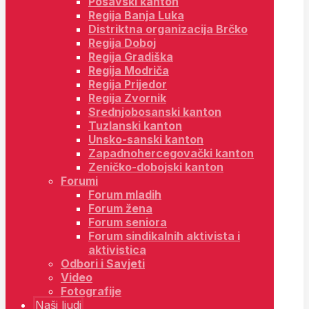
Posavski kanton
Regija Banja Luka
Distriktna organizacija Brčko
Regija Doboj
Regija Gradiška
Regija Modriča
Regija Prijedor
Regija Zvornik
Srednjobosanski kanton
Tuzlanski kanton
Unsko-sanski kanton
Zapadnohercegovački kanton
Zeničko-dobojski kanton
Forumi
Forum mladih
Forum žena
Forum seniora
Forum sindikalnih aktivista i
aktivistica
Odbori i Savjeti
Video
Fotografije
Naši ljudi