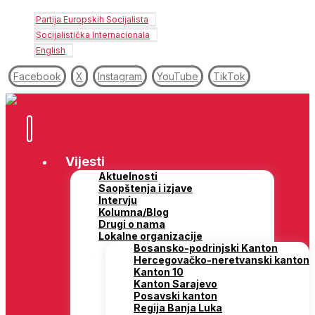
Partija Europskih Socijalista
Socijalistička Internacionala
English
Facebook
X
Instagram
YouTube
TikTok
Vijesti
Aktuelnosti
Saopštenja i izjave
Intervju
Kolumna/Blog
Drugi o nama
Lokalne organizacije
Bosansko-podrinjski Kanton
Hercegovačko-neretvanski kanton
Kanton 10
Kanton Sarajevo
Posavski kanton
Regija Banja Luka