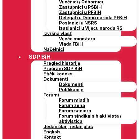
Vijećnici / Odbornici
Zastupnici u PSBiH
Zastupnici u PFBiH
Delegati u Domu naroda PFBiH
Poslanici u NSRS
Izaslanici u Vijeću naroda RS
Izvršna vlast
Vijeće ministara
Vlada FBiH
Načelnici
SDP BiH
Pregled historije
Program SDP BiH
Etički kodeks
Dokumenti
Dokumenti
Publikacije
Forumi
Forum mladih
Forum žena
Forum seniora
Forum sindikalnih aktivista /
aktivistica
Jedan član, jedan glas
English
Kontakt