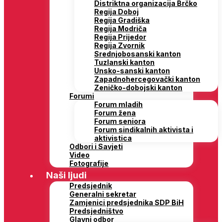
Distriktna organizacija Brčko
Regija Doboj
Regija Gradiška
Regija Modriča
Regija Prijedor
Regija Zvornik
Srednjobosanski kanton
Tuzlanski kanton
Unsko-sanski kanton
Zapadnohercegovački kanton
Zeničko-dobojski kanton
Forumi
Forum mladih
Forum žena
Forum seniora
Forum sindikalnih aktivista i
aktivistica
Odbori i Savjeti
Video
Fotografije
Naši ljudi
Predsjednik
Generalni sekretar
Zamjenici predsjednika SDP BiH
Predsjedništvo
Glavni odbor