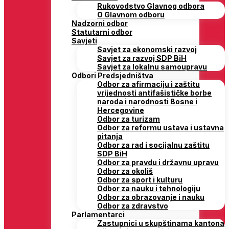
Rukovodstvo Glavnog odbora
O Glavnom odboru
Nadzorni odbor
Statutarni odbor
Savjeti
Savjet za ekonomski razvoj
Savjet za razvoj SDP BiH
Savjet za lokalnu samoupravu
Odbori Predsjedništva
Odbor za afirmaciju i zaštitu
vrijednosti antifašističke borbe
naroda i narodnosti Bosne i
Hercegovine
Odbor za turizam
Odbor za reformu ustava i ustavna
pitanja
Odbor za rad i socijalnu zaštitu
SDP BiH
Odbor za pravdu i državnu upravu
Odbor za okoliš
Odbor za sport i kulturu
Odbor za nauku i tehnologiju
Odbor za obrazovanje i nauku
Odbor za zdravstvo
Parlamentarci
Zastupnici u skupštinama kantona