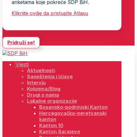
anketama koje pokreće SDP BiH.
Kliknite ovdje da pristupite Atlasu
Pridruži se!
Vijesti
Aktuelnosti
Saopštenja i izjave
Intervju
Kolumna/Blog
Drugi o nama
Lokalne organizacije
Bosansko-podrinjski Kanton
Hercegovačko-neretvanski
kanton
Kanton 10
Kanton Sarajevo