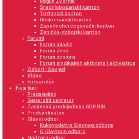
Regija Zvornik
Srednjobosanski kanton
Tuzlanski kanton
Unsko-sanski kanton
Zapadnohercegovački kanton
Zeničko-dobojski kanton
Forumi
Forum mladih
Forum žena
Forum seniora
Forum sindikalnih aktivista i aktivistica
Odbori i Savjeti
Video
Fotografije
Naši ljudi
Predsjednik
Generalni sekretar
Zamjenici predsjednika SDP BiH
Predsjedništvo
Glavni odbor
Rukovodstvo Glavnog odbora
O Glavnom odboru
Nadzorni odbor