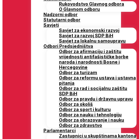
Rukovodstvo Glavnog odbora
O Glavnom odboru
Nadzorni odbor
Statutarni odbor
Savjeti
Savjet za ekonomski razvoj
Savjet za razvoj SDP BiH
Savjet za lokalnu samoupravu
Odbori Predsjedništva
Odbor za afirmaciju i zaštitu
vrijednosti antifašističke borbe
naroda i narodnosti Bosne i
Hercegovine
Odbor za turizam
Odbor za reformu ustava i ustavna
pitanja
Odbor za rad i socijalnu zaštitu
SDP BiH
Odbor za pravdu i državnu upravu
Odbor za okoliš
Odbor za sport i kulturu
Odbor za nauku i tehnologiju
Odbor za obrazovanje i nauku
Odbor za zdravstvo
Parlamentarci
Zastupnici u skupštinama kantona