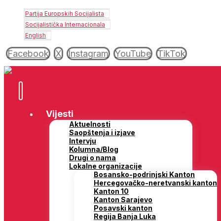
Partija Europskih Socijalista
Socijalistička Internacionala
English
Facebook
X
Instagram
YouTube
TikTok
Vijesti
Aktuelnosti
Saopštenja i izjave
Intervju
Kolumna/Blog
Drugi o nama
Lokalne organizacije
Bosansko-podrinjski Kanton
Hercegovačko-neretvanski kanton
Kanton 10
Kanton Sarajevo
Posavski kanton
Regija Banja Luka