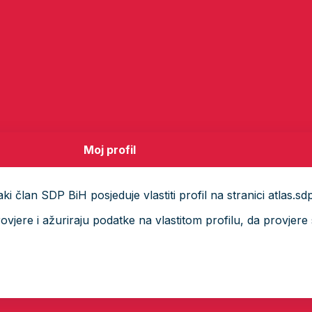
Moj profil
i član SDP BiH posjeduje vlastiti profil na stranici atlas.sd
ere i ažuriraju podatke na vlastitom profilu, da provjere s