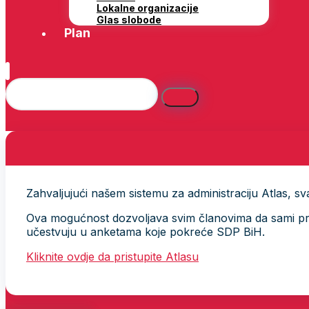
Lokalne organizacije
Glas slobode
Plan
Zahvaljujući našem sistemu za administraciju Atlas, svak
Ova mogućnost dozvoljava svim članovima da sami provj
učestvuju u anketama koje pokreće SDP BiH.
Kliknite ovdje da pristupite Atlasu