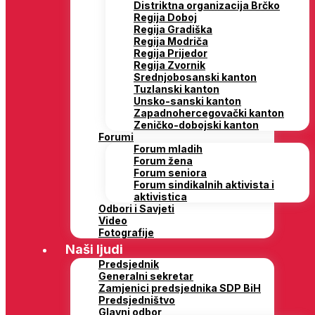
Distriktna organizacija Brčko
Regija Doboj
Regija Gradiška
Regija Modriča
Regija Prijedor
Regija Zvornik
Srednjobosanski kanton
Tuzlanski kanton
Unsko-sanski kanton
Zapadnohercegovački kanton
Zeničko-dobojski kanton
Forumi
Forum mladih
Forum žena
Forum seniora
Forum sindikalnih aktivista i
aktivistica
Odbori i Savjeti
Video
Fotografije
Naši ljudi
Predsjednik
Generalni sekretar
Zamjenici predsjednika SDP BiH
Predsjedništvo
Glavni odbor