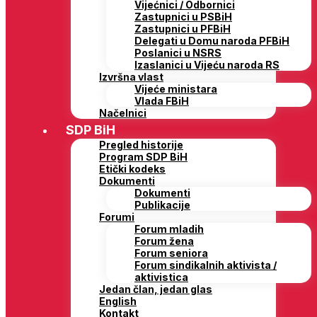
Vijećnici / Odbornici
Zastupnici u PSBiH
Zastupnici u PFBiH
Delegati u Domu naroda PFBiH
Poslanici u NSRS
Izaslanici u Vijeću naroda RS
Izvršna vlast
Vijeće ministara
Vlada FBiH
Načelnici
SDP BiH
Pregled historije
Program SDP BiH
Etički kodeks
Dokumenti
Dokumenti
Publikacije
Forumi
Forum mladih
Forum žena
Forum seniora
Forum sindikalnih aktivista /
aktivistica
Jedan član, jedan glas
English
Kontakt