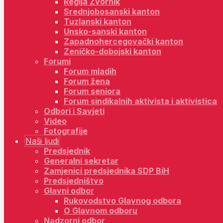
Regija Zvornik
Srednjobosanski kanton
Tuzlanski kanton
Unsko-sanski kanton
Zapadnohercegovački kanton
Zeničko-dobojski kanton
Forumi
Forum mladih
Forum žena
Forum seniora
Forum sindikalnih aktivista i aktivistica
Odbori i Savjeti
Video
Fotografije
Naši ljudi
Predsjednik
Generalni sekretar
Zamjenici predsjednika SDP BiH
Predsjedništvo
Glavni odbor
Rukovodstvo Glavnog odbora
O Glavnom odboru
Nadzorni odbor