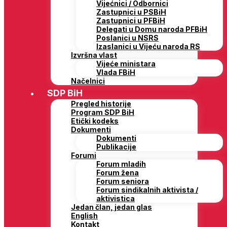
Vijećnici / Odbornici
Zastupnici u PSBiH
Zastupnici u PFBiH
Delegati u Domu naroda PFBiH
Poslanici u NSRS
Izaslanici u Vijeću naroda RS
Izvršna vlast
Vijeće ministara
Vlada FBiH
Načelnici
SDP BiH
Pregled historije
Program SDP BiH
Etički kodeks
Dokumenti
Dokumenti
Publikacije
Forumi
Forum mladih
Forum žena
Forum seniora
Forum sindikalnih aktivista /
aktivistica
Jedan član, jedan glas
English
Kontakt