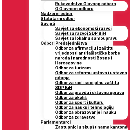
Rukovodstvo Glavnog odbora
O Glavnom odboru
Nadzorni odbor
Statutarni odbor
Savjeti
Savjet za ekonomski razvoj
Savjet za razvoj SDP BiH
Savjet za lokalnu samoupravu
Odbori Predsjedništva
Odbor za afirmaciju i zaštitu
vrijednosti antifašističke borbe
naroda i narodnosti Bosne i
Hercegovine
Odbor za turizam
Odbor za reformu ustava i ustavna
pitanja
Odbor za rad i socijalnu zaštitu
SDP BiH
Odbor za pravdu i državnu upravu
Odbor za okoliš
Odbor za sport i kulturu
Odbor za nauku i tehnologiju
Odbor za obrazovanje i nauku
Odbor za zdravstvo
Parlamentarci
Zastupnici u skupštinama kantona