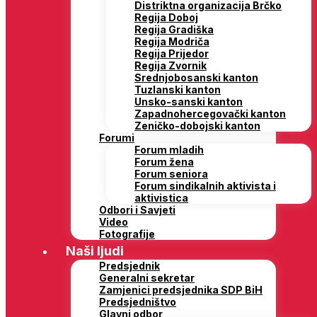
Distriktna organizacija Brčko
Regija Doboj
Regija Gradiška
Regija Modriča
Regija Prijedor
Regija Zvornik
Srednjobosanski kanton
Tuzlanski kanton
Unsko-sanski kanton
Zapadnohercegovački kanton
Zeničko-dobojski kanton
Forumi
Forum mladih
Forum žena
Forum seniora
Forum sindikalnih aktivista i
aktivistica
Odbori i Savjeti
Video
Fotografije
Naši ljudi
Predsjednik
Generalni sekretar
Zamjenici predsjednika SDP BiH
Predsjedništvo
Glavni odbor