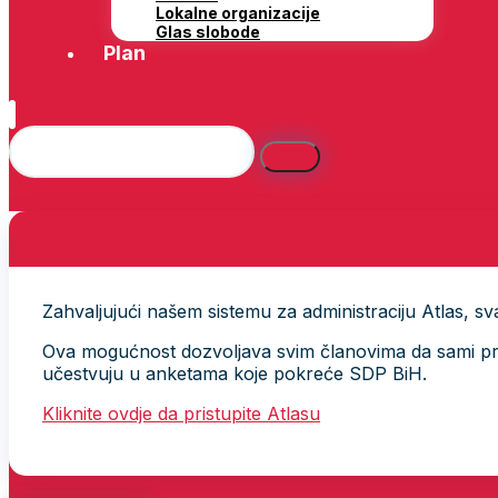
Lokalne organizacije
Glas slobode
Plan
Zahvaljujući našem sistemu za administraciju Atlas, svak
Ova mogućnost dozvoljava svim članovima da sami provj
učestvuju u anketama koje pokreće SDP BiH.
Kliknite ovdje da pristupite Atlasu