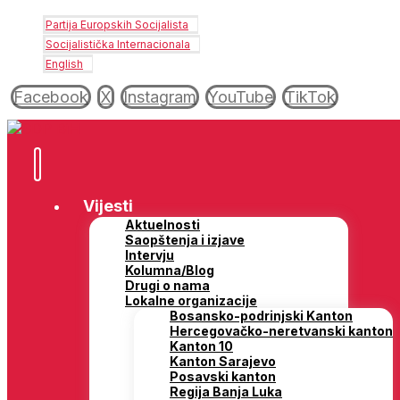
Partija Europskih Socijalista
Socijalistička Internacionala
English
Facebook
X
Instagram
YouTube
TikTok
Vijesti
Aktuelnosti
Saopštenja i izjave
Intervju
Kolumna/Blog
Drugi o nama
Lokalne organizacije
Bosansko-podrinjski Kanton
Hercegovačko-neretvanski kanton
Kanton 10
Kanton Sarajevo
Posavski kanton
Regija Banja Luka