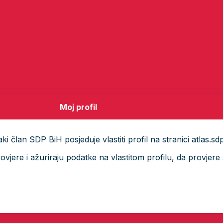
Moj profil
i član SDP BiH posjeduje vlastiti profil na stranici atlas.sd
ere i ažuriraju podatke na vlastitom profilu, da provjere s