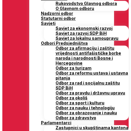
Rukovodstvo Glavnog odbora
O Glavnom odboru
Nadzorni odbor
Statutarni odbor
Savjeti
Savjet za ekonomski razvoj
Savjet za razvoj SDP BiH
Savjet za lokalnu samoupravu
Odbori Predsjedništva
Odbor za afirmaciju i zaštitu
vrijednosti antifašističke borbe
naroda i narodnosti Bosne i
Hercegovine
Odbor za turizam
Odbor za reformu ustava i ustavna
pitanja
Odbor za rad i socijalnu zaštitu
SDP BiH
Odbor za pravdu i državnu upravu
Odbor za okoliš
Odbor za sport i kulturu
Odbor za nauku i tehnologiju
Odbor za obrazovanje i nauku
Odbor za zdravstvo
Parlamentarci
Zastupnici u skupštinama kantona