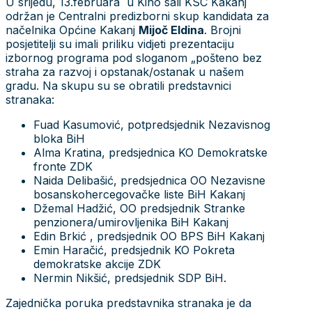
U srijedu, 13.februara u Kino sali KSC Kakanj
održan je Centralni predizborni skup kandidata za
načelnika Općine Kakanj
Mijoč Eldina
. Brojni
posjetitelji su imali priliku vidjeti prezentaciju
izbornog programa pod sloganom „pošteno bez
straha za razvoj i opstanak/ostanak u našem
gradu. Na skupu su se obratili predstavnici
stranaka:
Fuad Kasumović, potpredsjednik Nezavisnog
bloka BiH
Alma Kratina, predsjednica KO Demokratske
fronte ZDK
Naida Delibašić, predsjednica OO Nezavisne
bosanskohercegovačke liste BiH Kakanj
Džemal Hadžić, OO predsjednik Stranke
penzionera/umirovljenika BiH Kakanj
Edin Brkić , predsjednik OO BPS BiH Kakanj
Emin Haračić, predsjednik KO Pokreta
demokratske akcije ZDK
Nermin Nikšić, predsjednik SDP BiH.
Zajednička poruka predstavnika stranaka je da