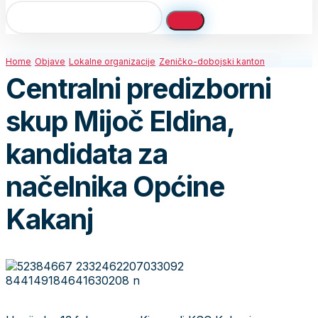
Home
Objave
Lokalne organizacije
Zeničko-dobojski kanton
Centralni predizborni
skup Mijoč Eldina,
kandidata za
načelnika Općine
Kakanj