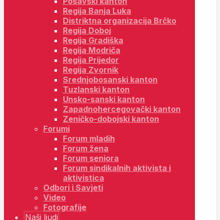
Posavski kanton
Regija Banja Luka
Distriktna organizacija Brčko
Regija Doboj
Regija Gradiška
Regija Modriča
Regija Prijedor
Regija Zvornik
Srednjobosanski kanton
Tuzlanski kanton
Unsko-sanski kanton
Zapadnohercegovački kanton
Zeničko-dobojski kanton
Forumi
Forum mladih
Forum žena
Forum seniora
Forum sindikalnih aktivista i
aktivistica
Odbori i Savjeti
Video
Fotografije
Naši ljudi