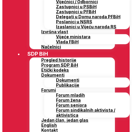
Vijećnici / Odbornici
Zastupnici u PSBiH
Zastupnici u PFBiH
Delegati u Domu naroda PFBiH
Poslanici u NSRS
Izaslanici u Vijeću naroda RS
Izvršna vlast
Vijeće ministara
Vlada FBiH
Načelnici
SDP BiH
Pregled historije
Program SDP BiH
Etički kodeks
Dokumenti
Dokumenti
Publikacije
Forumi
Forum mladih
Forum žena
Forum seniora
Forum sindikalnih aktivista /
aktivistica
Jedan član, jedan glas
English
Kontakt