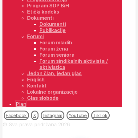
Program SDP BiH
Etički kodeks
Dokumenti
Dokumenti
Publikacije
Forumi
Forum mladih
Forum žena
Forum seniora
Forum sindikalnih aktivista /
aktivistica
Jedan član, jedan glas
English
Kontakt
Lokalne organizacije
Glas slobode
Plan
Facebook
X
Instagram
YouTube
TikTok
© Sva prava pridržana 2026