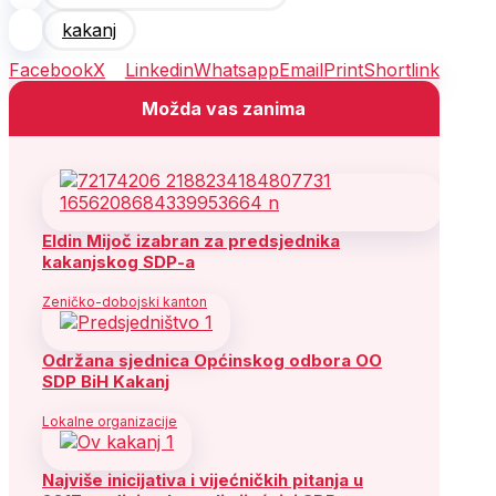
kakanj
Facebook
X
Linkedin
Whatsapp
Email
Print
Shortlink
Možda vas zanima
Eldin Mijoč izabran za predsjednika
kakanjskog SDP-a
Zeničko-dobojski kanton
Održana sjednica Općinskog odbora OO
SDP BiH Kakanj
Lokalne organizacije
Najviše inicijativa i vijećničkih pitanja u