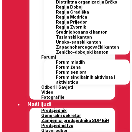
Distriktna organizacija Brčko
Regija Doboj
Regija Gradiška
Regija Modriča
Regija Prijedor
Regija Zvornik
Srednjobosanski kanton
Tuzlanski kanton
Unsko-sanski kanton
Zapadnohercegovački kanton
Zeničko-dobojski kanton
Forumi
Forum mladih
Forum žena
Forum seniora
Forum sindikalnih aktivista i
aktivistica
Odbori i Savjeti
Video
Fotografije
Naši ljudi
Predsjednik
Generalni sekretar
Zamjenici predsjednika SDP BiH
Predsjedništvo
Glavni odbor