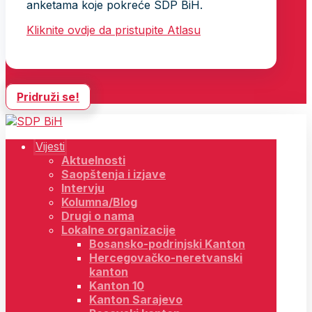
anketama koje pokreće SDP BiH.
Kliknite ovdje da pristupite Atlasu
Pridruži se!
Vijesti
Aktuelnosti
Saopštenja i izjave
Intervju
Kolumna/Blog
Drugi o nama
Lokalne organizacije
Bosansko-podrinjski Kanton
Hercegovačko-neretvanski
kanton
Kanton 10
Kanton Sarajevo