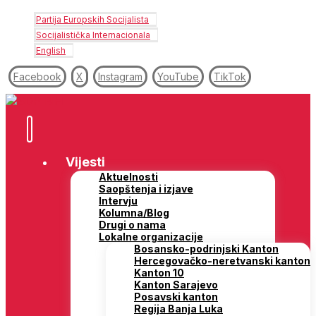
Partija Europskih Socijalista
Socijalistička Internacionala
English
Facebook
X
Instagram
YouTube
TikTok
Vijesti
Aktuelnosti
Saopštenja i izjave
Intervju
Kolumna/Blog
Drugi o nama
Lokalne organizacije
Bosansko-podrinjski Kanton
Hercegovačko-neretvanski kanton
Kanton 10
Kanton Sarajevo
Posavski kanton
Regija Banja Luka