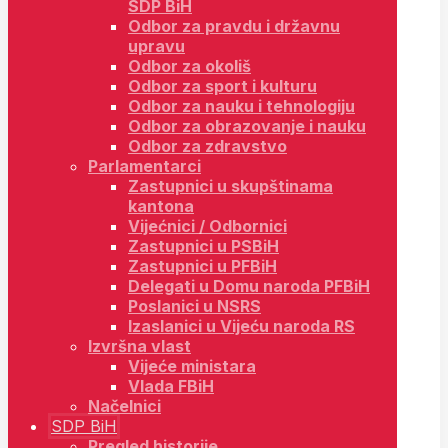
SDP BiH
Odbor za pravdu i državnu
upravu
Odbor za okoliš
Odbor za sport i kulturu
Odbor za nauku i tehnologiju
Odbor za obrazovanje i nauku
Odbor za zdravstvo
Parlamentarci
Zastupnici u skupštinama
kantona
Vijećnici / Odbornici
Zastupnici u PSBiH
Zastupnici u PFBiH
Delegati u Domu naroda PFBiH
Poslanici u NSRS
Izaslanici u Vijeću naroda RS
Izvršna vlast
Vijeće ministara
Vlada FBiH
Načelnici
SDP BiH
Pregled historije