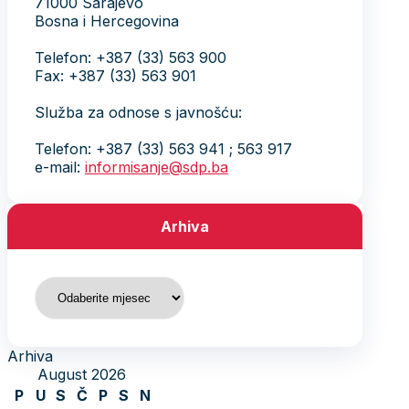
71000 Sarajevo
Bosna i Hercegovina
Telefon: +387 (33) 563 900
Fax: +387 (33) 563 901
Služba za odnose s javnošću:
Telefon: +387 (33) 563 941 ; 563 917
e-mail:
informisanje@sdp.ba
Arhiva
Arhiva
Arhiva
August 2026
P
U
S
Č
P
S
N