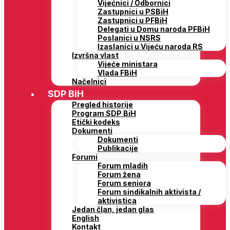
Vijećnici / Odbornici
Zastupnici u PSBiH
Zastupnici u PFBiH
Delegati u Domu naroda PFBiH
Poslanici u NSRS
Izaslanici u Vijeću naroda RS
Izvršna vlast
Vijeće ministara
Vlada FBiH
Načelnici
SDP BiH
Pregled historije
Program SDP BiH
Etički kodeks
Dokumenti
Dokumenti
Publikacije
Forumi
Forum mladih
Forum žena
Forum seniora
Forum sindikalnih aktivista /
aktivistica
Jedan član, jedan glas
English
Kontakt