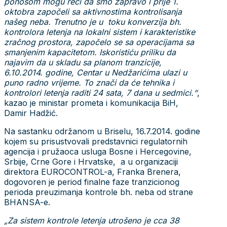
ponosom mogu reći da smo zapravo i prije 1.
oktobra započeli sa aktivnostima kontrolisanja
našeg neba. Trenutno je u toku konverzija bh.
kontrolora letenja na lokalni sistem i karakteristike
zračnog prostora, započelo se sa operacijama sa
smanjenim kapacitetom. Iskoristiću priliku da
najavim da u skladu sa planom tranzicije,
6.10.2014. godine, Centar u Nedžarićima ulazi u
puno radno vrijeme. To znači da će tehnika i
kontrolori letenja raditi 24 sata, 7 dana u sedmici.“
,
kazao je ministar prometa i komunikacija BiH,
Damir Hadžić.
Na sastanku održanom u Briselu, 16.7.2014. godine
kojem su prisustvovali predstavnici regulatornih
agencija i pružaoca usluga Bosne i Hercegovine,
Srbije, Crne Gore i Hrvatske, a u organizaciji
direktora EUROCONTROL-a, Franka Brenera,
dogovoren je period finalne faze tranzicionog
perioda preuzimanja kontrole bh. neba od strane
BHANSA-e.
„Za sistem kontrole letenja utrošeno je cca 38