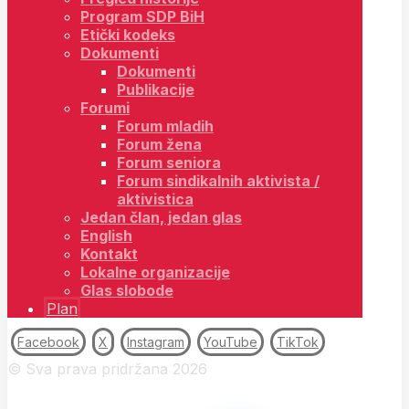
Program SDP BiH
Etički kodeks
Dokumenti
Dokumenti
Publikacije
Forumi
Forum mladih
Forum žena
Forum seniora
Forum sindikalnih aktivista /
aktivistica
Jedan član, jedan glas
English
Kontakt
Lokalne organizacije
Glas slobode
Plan
Facebook
X
Instagram
YouTube
TikTok
© Sva prava pridržana 2026