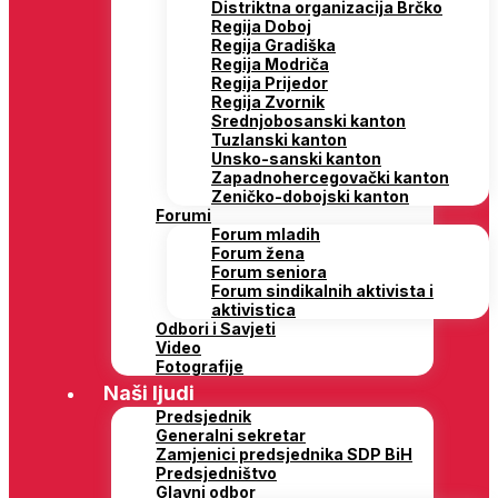
Distriktna organizacija Brčko
Regija Doboj
Regija Gradiška
Regija Modriča
Regija Prijedor
Regija Zvornik
Srednjobosanski kanton
Tuzlanski kanton
Unsko-sanski kanton
Zapadnohercegovački kanton
Zeničko-dobojski kanton
Forumi
Forum mladih
Forum žena
Forum seniora
Forum sindikalnih aktivista i
aktivistica
Odbori i Savjeti
Video
Fotografije
Naši ljudi
Predsjednik
Generalni sekretar
Zamjenici predsjednika SDP BiH
Predsjedništvo
Glavni odbor