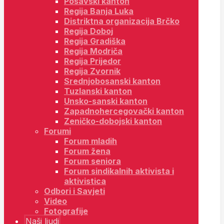
Posavski kanton
Regija Banja Luka
Distriktna organizacija Brčko
Regija Doboj
Regija Gradiška
Regija Modriča
Regija Prijedor
Regija Zvornik
Srednjobosanski kanton
Tuzlanski kanton
Unsko-sanski kanton
Zapadnohercegovački kanton
Zeničko-dobojski kanton
Forumi
Forum mladih
Forum žena
Forum seniora
Forum sindikalnih aktivista i
aktivistica
Odbori i Savjeti
Video
Fotografije
Naši ljudi