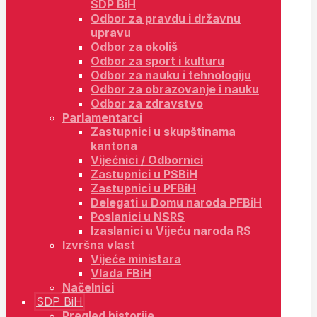
SDP BiH
Odbor za pravdu i državnu
upravu
Odbor za okoliš
Odbor za sport i kulturu
Odbor za nauku i tehnologiju
Odbor za obrazovanje i nauku
Odbor za zdravstvo
Parlamentarci
Zastupnici u skupštinama
kantona
Vijećnici / Odbornici
Zastupnici u PSBiH
Zastupnici u PFBiH
Delegati u Domu naroda PFBiH
Poslanici u NSRS
Izaslanici u Vijeću naroda RS
Izvršna vlast
Vijeće ministara
Vlada FBiH
Načelnici
SDP BiH
Pregled historije