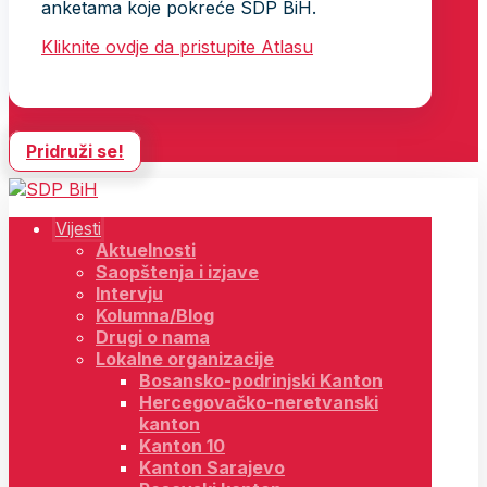
anketama koje pokreće SDP BiH.
Kliknite ovdje da pristupite Atlasu
Pridruži se!
Vijesti
Aktuelnosti
Saopštenja i izjave
Intervju
Kolumna/Blog
Drugi o nama
Lokalne organizacije
Bosansko-podrinjski Kanton
Hercegovačko-neretvanski
kanton
Kanton 10
Kanton Sarajevo