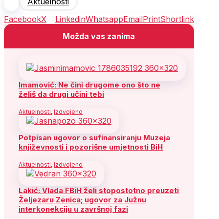
Aktuelnosti
Facebook
X
Linkedin
Whatsapp
Email
Print
Shortlink
Možda vas zanima
Imamović: Ne čini drugome ono što ne
želiš da drugi učini tebi
Aktuelnosti
,
Izdvojeno
Potpisan ugovor o sufinansiranju Muzeja
književnosti i pozorišne umjetnosti BiH
Aktuelnosti
,
Izdvojeno
Lakić: Vlada FBiH želi stopostotno preuzeti
Željezaru Zenica; ugovor za Južnu
interkonekciju u završnoj fazi