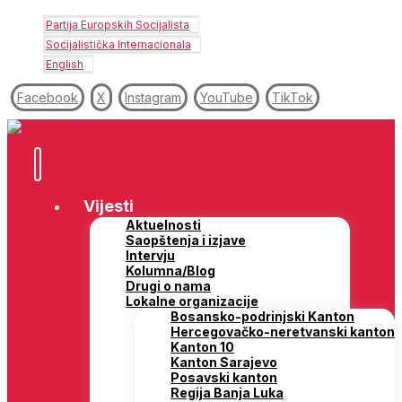
Partija Europskih Socijalista
Socijalistička Internacionala
English
Facebook
X
Instagram
YouTube
TikTok
Vijesti
Aktuelnosti
Saopštenja i izjave
Intervju
Kolumna/Blog
Drugi o nama
Lokalne organizacije
Bosansko-podrinjski Kanton
Hercegovačko-neretvanski kanton
Kanton 10
Kanton Sarajevo
Posavski kanton
Regija Banja Luka