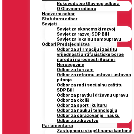
Rukovodstvo Glavnog odbora
O Glavnom odboru
Nadzorni odbor
Statutarni odbor
Savjeti
Savjet za ekonomski razvoj
Savjet za razvoj SDP BiH
Savjet za lokalnu samoupravu
Odbori Predsjedništva
Odbor za afirmaciju i zaštitu
vrijednosti antifašističke borbe
naroda i narodnosti Bosne i
Hercegovine
Odbor za turizam
Odbor za reformu ustava i ustavna
pitanja
Odbor za rad i socijalnu zaštitu
SDP BiH
Odbor za pravdu i državnu upravu
Odbor za okoliš
Odbor za sport i kulturu
Odbor za nauku i tehnologiju
Odbor za obrazovanje i nauku
Odbor za zdravstvo
Parlamentarci
Zastupnici u skupštinama kantona