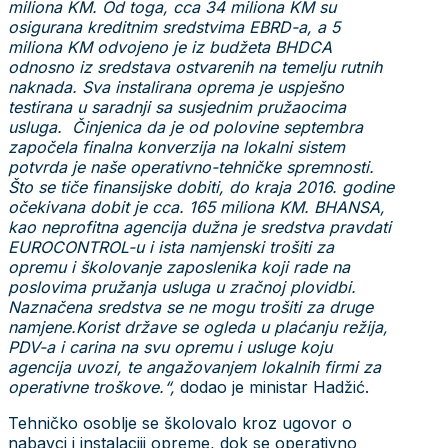
miliona KM. Od toga, cca 34 miliona KM su
osigurana kreditnim sredstvima EBRD-a, a 5
miliona KM odvojeno je iz budžeta BHDCA
odnosno iz sredstava ostvarenih na temelju rutnih
naknada. Sva instalirana oprema je uspješno
testirana u saradnji sa susjednim pružaocima
usluga. Činjenica da je od polovine septembra
započela finalna konverzija na lokalni sistem
potvrda je naše operativno-tehničke spremnosti.
Što se tiče finansijske dobiti, do kraja 2016. godine
očekivana dobit je cca. 165 miliona KM.
BHANSA,
kao neprofitna agencija dužna je sredstva pravdati
EUROCONTROL-u i ista namjenski trošiti za
opremu i školovanje zaposlenika koji rade na
poslovima pružanja usluga u zračnoj plovidbi.
Naznačena sredstva se ne mogu trošiti za druge
namjene.Korist države se ogleda u plaćanju režija,
PDV-a i carina na svu opremu i usluge koju
agencija uvozi, te angažovanjem lokalnih firmi za
operativne troškove.“,
dodao je ministar Hadžić.
Tehničko osoblje se školovalo kroz ugovor o
nabavci i instalaciji opreme, dok se operativno