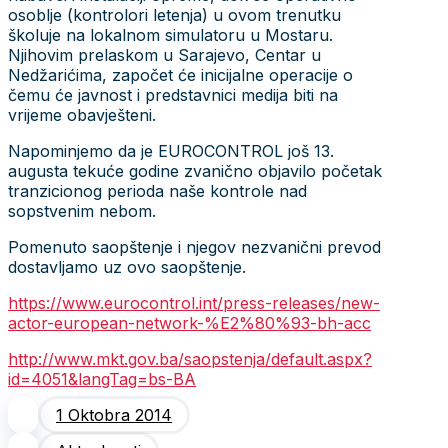
osoblje (kontrolori letenja) u ovom trenutku
školuje na lokalnom simulatoru u Mostaru.
Njihovim prelaskom u Sarajevo, Centar u
Nedžarićima, započet će inicijalne operacije o
čemu će javnost i predstavnici medija biti na
vrijeme obavješteni.
Napominjemo da je EUROCONTROL još 13.
augusta tekuće godine zvanično objavilo početak
tranzicionog perioda naše kontrole nad
sopstvenim nebom.
Pomenuto saopštenje i njegov nezvanični prevod
dostavljamo uz ovo saopštenje.
https://www.eurocontrol.int/press-releases/new-
actor-european-network-%E2%80%93-bh-acc
http://www.mkt.gov.ba/saopstenja/default.aspx?
id=4051&langTag=bs-BA
1 Oktobra 2014