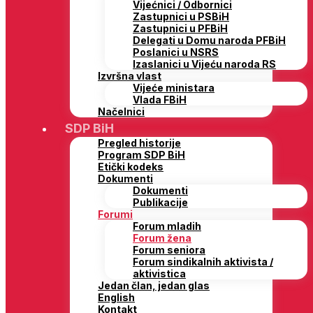
Vijećnici / Odbornici
Zastupnici u PSBiH
Zastupnici u PFBiH
Delegati u Domu naroda PFBiH
Poslanici u NSRS
Izaslanici u Vijeću naroda RS
Izvršna vlast
Vijeće ministara
Vlada FBiH
Načelnici
SDP BiH
Pregled historije
Program SDP BiH
Etički kodeks
Dokumenti
Dokumenti
Publikacije
Forumi
Forum mladih
Forum žena
Forum seniora
Forum sindikalnih aktivista /
aktivistica
Jedan član, jedan glas
English
Kontakt