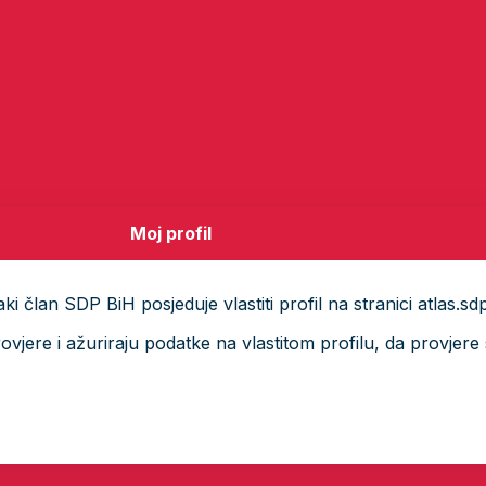
Moj profil
i član SDP BiH posjeduje vlastiti profil na stranici atlas.sd
ere i ažuriraju podatke na vlastitom profilu, da provjere s