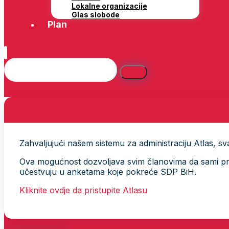
Lokalne organizacije
Glas slobode
Plan
Zahvaljujući našem sistemu za administraciju Atlas, svak
Ova mogućnost dozvoljava svim članovima da sami provj
učestvuju u anketama koje pokreće SDP BiH.
Kliknite ovdje da pristupite Atlasu