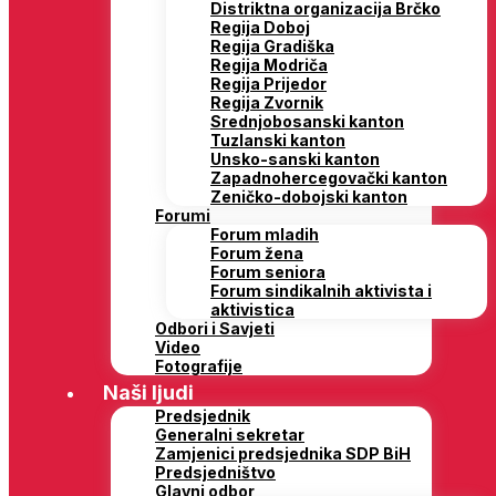
Distriktna organizacija Brčko
Regija Doboj
Regija Gradiška
Regija Modriča
Regija Prijedor
Regija Zvornik
Srednjobosanski kanton
Tuzlanski kanton
Unsko-sanski kanton
Zapadnohercegovački kanton
Zeničko-dobojski kanton
Forumi
Forum mladih
Forum žena
Forum seniora
Forum sindikalnih aktivista i
aktivistica
Odbori i Savjeti
Video
Fotografije
Naši ljudi
Predsjednik
Generalni sekretar
Zamjenici predsjednika SDP BiH
Predsjedništvo
Glavni odbor