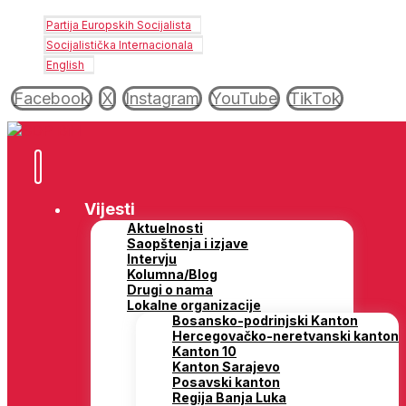
Partija Europskih Socijalista
Socijalistička Internacionala
English
Facebook
X
Instagram
YouTube
TikTok
Vijesti
Aktuelnosti
Saopštenja i izjave
Intervju
Kolumna/Blog
Drugi o nama
Lokalne organizacije
Bosansko-podrinjski Kanton
Hercegovačko-neretvanski kanton
Kanton 10
Kanton Sarajevo
Posavski kanton
Regija Banja Luka