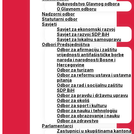
Rukovodstvo Glavnog odbora
O Glavnom odboru
Nadzorni odbor
Statutarni odbor
Savjeti
Savjet za ekonomski razvoj
Savjet za razvoj SDP BiH
Savjet za lokalnu samoupravu
Odbori Predsjedništva
Odbor za afirmaciju i zaštitu
vrijednosti antifašističke borbe
naroda i narodnosti Bosne i
Hercegovine
Odbor za turizam
Odbor za reformu ustava i ustavna
pitanja
Odbor za rad i socijalnu zaštitu
SDP BiH
Odbor za pravdu i državnu upravu
Odbor za okoliš
Odbor za sport i kulturu
Odbor za nauku i tehnologiju
Odbor za obrazovanje i nauku
Odbor za zdravstvo
Parlamentarci
Zastupnici u skupštinama kantona