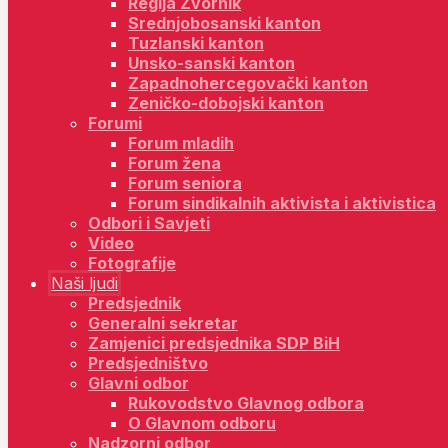
Regija Zvornik
Srednjobosanski kanton
Tuzlanski kanton
Unsko-sanski kanton
Zapadnohercegovački kanton
Zeničko-dobojski kanton
Forumi
Forum mladih
Forum žena
Forum seniora
Forum sindikalnih aktivista i aktivistica
Odbori i Savjeti
Video
Fotografije
Naši ljudi
Predsjednik
Generalni sekretar
Zamjenici predsjednika SDP BiH
Predsjedništvo
Glavni odbor
Rukovodstvo Glavnog odbora
O Glavnom odboru
Nadzorni odbor