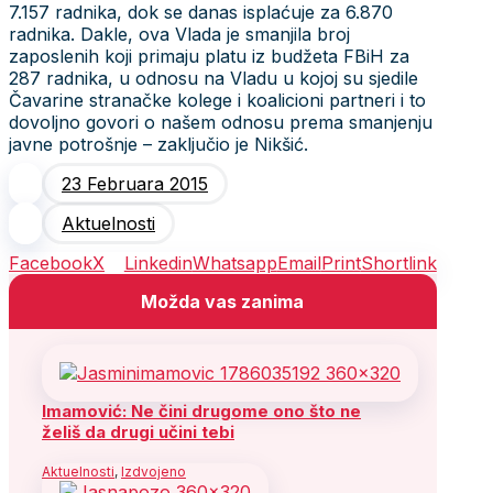
7.157 radnika, dok se danas isplaćuje za 6.870
radnika. Dakle, ova Vlada je smanjila broj
zaposlenih koji primaju platu iz budžeta FBiH za
287 radnika, u odnosu na Vladu u kojoj su sjedile
Čavarine stranačke kolege i koalicioni partneri i to
dovoljno govori o našem odnosu prema smanjenju
javne potrošnje – zaključio je Nikšić.
23 Februara 2015
Aktuelnosti
Facebook
X
Linkedin
Whatsapp
Email
Print
Shortlink
Možda vas zanima
Imamović: Ne čini drugome ono što ne
želiš da drugi učini tebi
Aktuelnosti
,
Izdvojeno