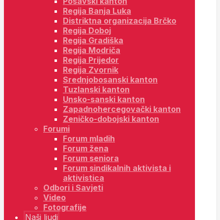
Posavski kanton
Regija Banja Luka
Distriktna organizacija Brčko
Regija Doboj
Regija Gradiška
Regija Modriča
Regija Prijedor
Regija Zvornik
Srednjobosanski kanton
Tuzlanski kanton
Unsko-sanski kanton
Zapadnohercegovački kanton
Zeničko-dobojski kanton
Forumi
Forum mladih
Forum žena
Forum seniora
Forum sindikalnih aktivista i
aktivistica
Odbori i Savjeti
Video
Fotografije
Naši ljudi