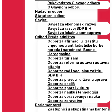
Rukovodstvo Glavnog odbora
O Glavnom odboru
Nadzorni odbor
Statutarni odbor
Savjeti
Savjet za ekonomski razvoj
Savjet za razvoj SDP BiH
Savjet za lokalnu samoupravu
Odbori Predsjedništva
Odbor za afirmaciju i zaštitu
vrijednosti antifašističke borbe
naroda i narodnosti Bosne i
Hercegovine
Odbor za turizam
Odbor za reformu ustava i ustavna
pitanja
Odbor za rad i socijalnu zaštitu
SDP BiH
Odbor za pravdu i državnu upravu
Odbor za okoliš
Odbor za sport i kulturu
Odbor za nauku i tehnologiju
Odbor za obrazovanje i nauku
Odbor za zdravstvo
Parlamentarci
Zastupnici u skupštinama kantona