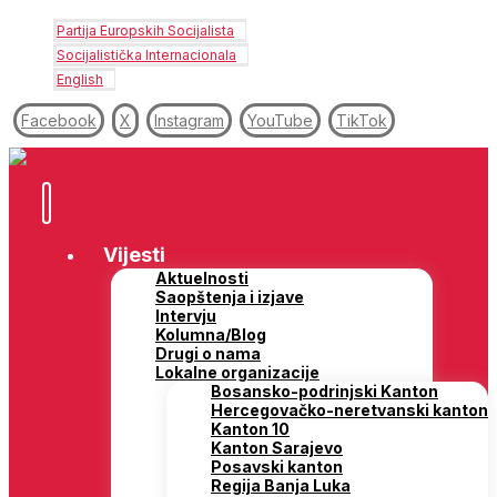
Partija Europskih Socijalista
Socijalistička Internacionala
English
Facebook
X
Instagram
YouTube
TikTok
Vijesti
Aktuelnosti
Saopštenja i izjave
Intervju
Kolumna/Blog
Drugi o nama
Lokalne organizacije
Bosansko-podrinjski Kanton
Hercegovačko-neretvanski kanton
Kanton 10
Kanton Sarajevo
Posavski kanton
Regija Banja Luka