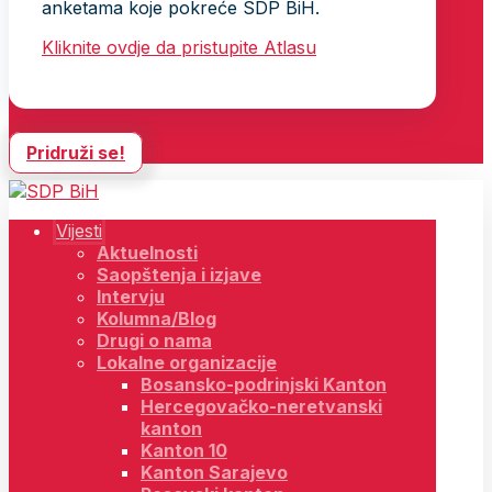
anketama koje pokreće SDP BiH.
Kliknite ovdje da pristupite Atlasu
Pridruži se!
Vijesti
Aktuelnosti
Saopštenja i izjave
Intervju
Kolumna/Blog
Drugi o nama
Lokalne organizacije
Bosansko-podrinjski Kanton
Hercegovačko-neretvanski
kanton
Kanton 10
Kanton Sarajevo