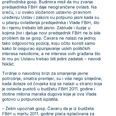
prethodnika gosp. Budimira misli da mu zvanje
predsjednika FBiH daje neograničene ovlasti. Na
sreću, i u ovako složenom ustavno-pravnom
uređenju Ustav i zakoni su potpuno jasni kada su
u pitanju ovlaštenja predsjednika i Vlade FBiH, što
bi i njemu trebalo biti jasno. Zablude i iluzije u
kojima živi i djeluje novi predsjednik FBiH ne bi bile
problem da se gosp. Čavara ne nalazi na jednoj
tako odgovornoj poziciji, koju očito koristi samo
kako bi osigurao ispunjavanje uskih političkih
interesa nekolicine, a ne interese svih građana što
bi mu po Ustavu trebao biti jedini zadatak – navodi
Nikšić.
Tvrdnje o navodnoj brizi za smanjenje javne
potrošnje, smatra premijer, su i više nego smiješne,
kada dolaze od čovjeka koji se nalazi u stranci koja
je ostavila pustoš u budžetu FBiH 2011. godine i
stotine miliona maraka dugova koje je ova Vlada
gotovo u potpunosti isplatila.
– Želim upoznati gosp. Čavaru da je iz budžeta
FBiH u martu 2011. godine plaća isplaćivana za