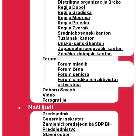
Distriktna organizacija Brčko
Regija Doboj
Regija Gradiška
Regija Modriča
Regija Prijedor
Regija Zvornik
Srednjobosanski kanton
Tuzlanski kanton
Unsko-sanski kanton
Zapadnohercegovački kanton
Zeničko-dobojski kanton
Forumi
Forum mladih
Forum žena
Forum seniora
Forum sindikalnih aktivista i
aktivistica
Odbori i Savjeti
Video
Fotografije
Naši ljudi
Predsjednik
Generalni sekretar
Zamjenici predsjednika SDP BiH
Predsjedništvo
Glavni odbor