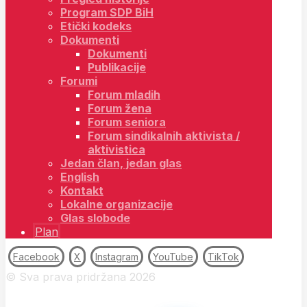
Program SDP BiH
Etički kodeks
Dokumenti
Dokumenti
Publikacije
Forumi
Forum mladih
Forum žena
Forum seniora
Forum sindikalnih aktivista /
aktivistica
Jedan član, jedan glas
English
Kontakt
Lokalne organizacije
Glas slobode
Plan
Facebook
X
Instagram
YouTube
TikTok
© Sva prava pridržana 2026