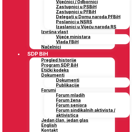
Vijećnici / Odbornici
Zastupnici u PSBiH
Zastupnici u PFBiH
Delegati u Domu naroda PFBiH
Poslanici u NSRS
Izaslanici u Vijeću naroda RS
Izvršna vlast
Vijeće ministara
Vlada FBiH
Načelnici
SDP BiH
Pregled historije
Program SDP BiH
Etički kodeks
Dokumenti
Dokumenti
Publikacije
Forumi
Forum mladih
Forum žena
Forum seniora
Forum sindikalnih aktivista /
aktivistica
Jedan član, jedan glas
English
Kontakt