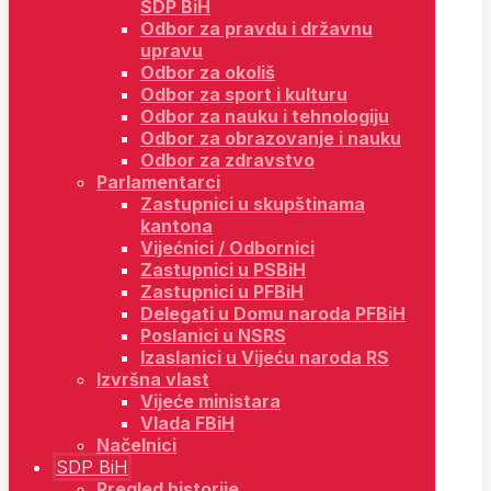
SDP BiH
Odbor za pravdu i državnu
upravu
Odbor za okoliš
Odbor za sport i kulturu
Odbor za nauku i tehnologiju
Odbor za obrazovanje i nauku
Odbor za zdravstvo
Parlamentarci
Zastupnici u skupštinama
kantona
Vijećnici / Odbornici
Zastupnici u PSBiH
Zastupnici u PFBiH
Delegati u Domu naroda PFBiH
Poslanici u NSRS
Izaslanici u Vijeću naroda RS
Izvršna vlast
Vijeće ministara
Vlada FBiH
Načelnici
SDP BiH
Pregled historije