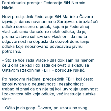
Feni aktuelni premijer Federacije BiH Nermin
Nikšić.
Novi predsjednik Federacije BiH Marinko Čavara
izjavio je danas novinarima u Sarajevu, obrazlažući
odluku donesenu u petak, kojom je Federalnoj
vladi zabranio donošenje nekih odluka, da je,
prema Ustavu šef izvršne vlasti on i da mu ta
odgovornost ne dopušta da dozvoli donošenje
odluka koje neosnovano povećavaju javnu
potrošnju.
– Što se tiče rada Vlade FBiH dok sam na njenom
čelu ona će kao i do sada djelovati u skladu sa
Ustavom i zakonima FBiH – poručuje Nikšić.
Po njegovim riječima, predsjednik FBiH koji često
iznosi tvrdnje o neustavnosti i nezakonitosti,
trebao bi znati da on nije taj koji utvrđuje ustavnost
i zakonitost bilo koje odluke, već institucije sudske
vlasti.
– Očito je da gosp. Čavara, po uzoru na svog