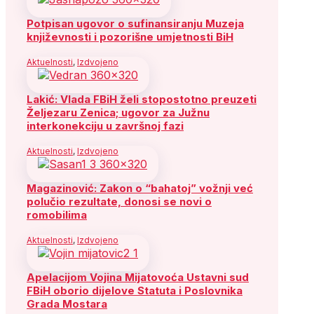
Potpisan ugovor o sufinansiranju Muzeja
književnosti i pozorišne umjetnosti BiH
Aktuelnosti
,
Izdvojeno
Lakić: Vlada FBiH želi stopostotno preuzeti
Željezaru Zenica; ugovor za Južnu
interkonekciju u završnoj fazi
Aktuelnosti
,
Izdvojeno
Magazinović: Zakon o “bahatoj” vožnji već
polučio rezultate, donosi se novi o
romobilima
Aktuelnosti
,
Izdvojeno
Apelacijom Vojina Mijatovoća Ustavni sud
FBiH oborio dijelove Statuta i Poslovnika
Grada Mostara