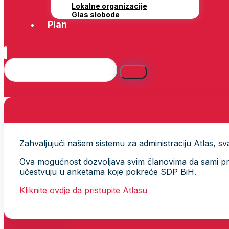
Lokalne organizacije
Glas slobode
Plan
Zahvaljujući našem sistemu za administraciju Atlas, svak
Ova mogućnost dozvoljava svim članovima da sami provj
učestvuju u anketama koje pokreće SDP BiH.
Kliknite ovdje da pristupite Atlasu