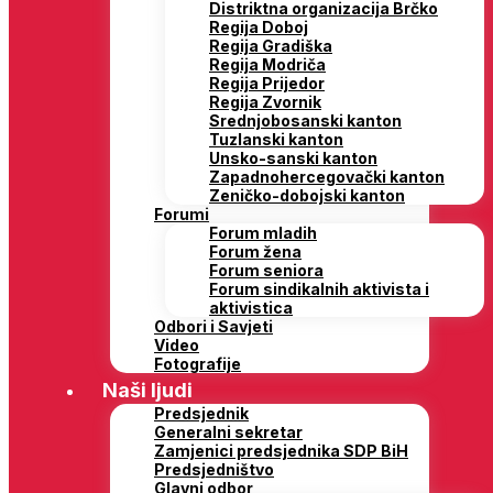
Distriktna organizacija Brčko
Regija Doboj
Regija Gradiška
Regija Modriča
Regija Prijedor
Regija Zvornik
Srednjobosanski kanton
Tuzlanski kanton
Unsko-sanski kanton
Zapadnohercegovački kanton
Zeničko-dobojski kanton
Forumi
Forum mladih
Forum žena
Forum seniora
Forum sindikalnih aktivista i
aktivistica
Odbori i Savjeti
Video
Fotografije
Naši ljudi
Predsjednik
Generalni sekretar
Zamjenici predsjednika SDP BiH
Predsjedništvo
Glavni odbor