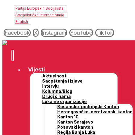
Partija Europskih Socijalista
Socijalistička Internacionala
English
Facebook
X
Instagram
YouTube
TikTok
Vijesti
Aktuelnosti
Saopštenja i izjave
Intervju
Kolumna/Blog
Drugi o nama
Lokalne organizacije
Bosansko-podrinjski Kanton
Hercegovačko-neretvanski kanton
Kanton 10
Kanton Sarajevo
Posavski kanton
Regija Banja Luka