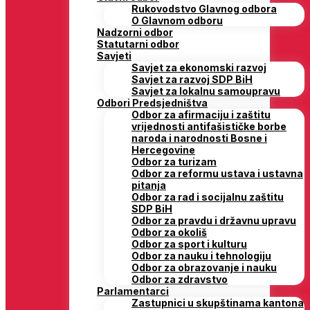
Rukovodstvo Glavnog odbora
O Glavnom odboru
Nadzorni odbor
Statutarni odbor
Savjeti
Savjet za ekonomski razvoj
Savjet za razvoj SDP BiH
Savjet za lokalnu samoupravu
Odbori Predsjedništva
Odbor za afirmaciju i zaštitu
vrijednosti antifašističke borbe
naroda i narodnosti Bosne i
Hercegovine
Odbor za turizam
Odbor za reformu ustava i ustavna
pitanja
Odbor za rad i socijalnu zaštitu
SDP BiH
Odbor za pravdu i državnu upravu
Odbor za okoliš
Odbor za sport i kulturu
Odbor za nauku i tehnologiju
Odbor za obrazovanje i nauku
Odbor za zdravstvo
Parlamentarci
Zastupnici u skupštinama kantona