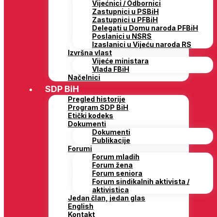
Vijećnici / Odbornici
Zastupnici u PSBiH
Zastupnici u PFBiH
Delegati u Domu naroda PFBiH
Poslanici u NSRS
Izaslanici u Vijeću naroda RS
Izvršna vlast
Vijeće ministara
Vlada FBiH
Načelnici
SDP BiH
Pregled historije
Program SDP BiH
Etički kodeks
Dokumenti
Dokumenti
Publikacije
Forumi
Forum mladih
Forum žena
Forum seniora
Forum sindikalnih aktivista /
aktivistica
Jedan član, jedan glas
English
Kontakt