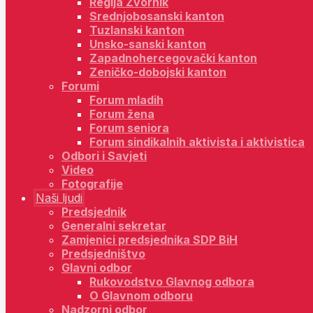
Regija Zvornik
Srednjobosanski kanton
Tuzlanski kanton
Unsko-sanski kanton
Zapadnohercegovački kanton
Zeničko-dobojski kanton
Forumi
Forum mladih
Forum žena
Forum seniora
Forum sindikalnih aktivista i aktivistica
Odbori i Savjeti
Video
Fotografije
Naši ljudi
Predsjednik
Generalni sekretar
Zamjenici predsjednika SDP BiH
Predsjedništvo
Glavni odbor
Rukovodstvo Glavnog odbora
O Glavnom odboru
Nadzorni odbor