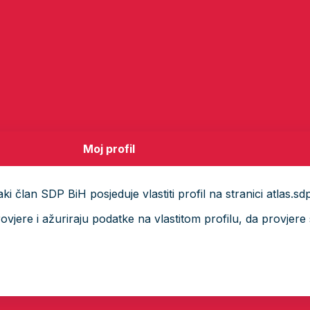
Moj profil
i član SDP BiH posjeduje vlastiti profil na stranici atlas.sd
ere i ažuriraju podatke na vlastitom profilu, da provjere s