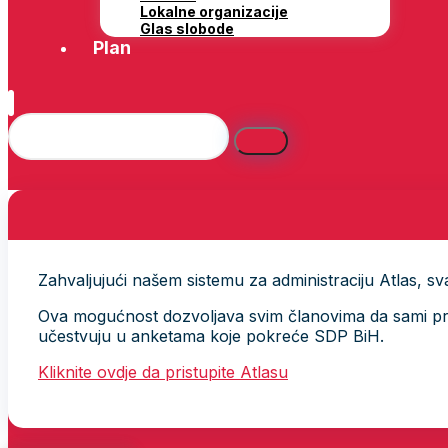
Lokalne organizacije
Glas slobode
Plan
Zahvaljujući našem sistemu za administraciju Atlas, svak
Ova mogućnost dozvoljava svim članovima da sami provj
učestvuju u anketama koje pokreće SDP BiH.
Kliknite ovdje da pristupite Atlasu