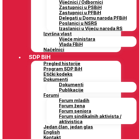
Vijećnici / Odbornici
Zastupnici u PSBiH
Zastupnici u PFBiH
Delegati u Domu naroda PFBiH
Poslanici u NSRS
Izaslanici u Vijeću naroda RS
Izvršna vlast
Vijeće ministara
Vlada FBiH
Načelnici
SDP BiH
Pregled historije
Program SDP BiH
Etički kodeks
Dokumenti
Dokumenti
Publikacije
Forumi
Forum mladih
Forum žena
Forum seniora
Forum sindikalnih aktivista /
aktivistica
Jedan član, jedan glas
English
Kontakt