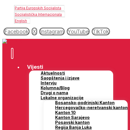
Partija Europskih Socijalista
Socijalistička Internacionala
English
Facebook
X
Instagram
YouTube
TikTok
Vijesti
Aktuelnosti
Saopštenja i izjave
Intervju
Kolumna/Blog
Drugi o nama
Lokalne organizacije
Bosansko-podrinjski Kanton
Hercegovačko-neretvanski kanton
Kanton 10
Kanton Sarajevo
Posavski kanton
Regija Banja Luka