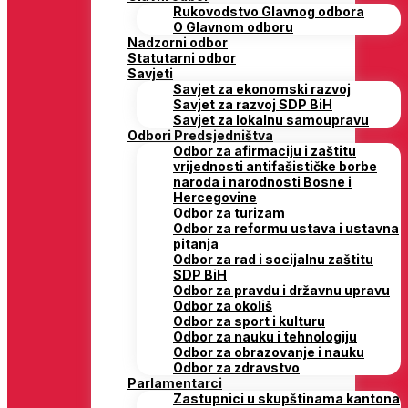
Rukovodstvo Glavnog odbora
O Glavnom odboru
Nadzorni odbor
Statutarni odbor
Savjeti
Savjet za ekonomski razvoj
Savjet za razvoj SDP BiH
Savjet za lokalnu samoupravu
Odbori Predsjedništva
Odbor za afirmaciju i zaštitu
vrijednosti antifašističke borbe
naroda i narodnosti Bosne i
Hercegovine
Odbor za turizam
Odbor za reformu ustava i ustavna
pitanja
Odbor za rad i socijalnu zaštitu
SDP BiH
Odbor za pravdu i državnu upravu
Odbor za okoliš
Odbor za sport i kulturu
Odbor za nauku i tehnologiju
Odbor za obrazovanje i nauku
Odbor za zdravstvo
Parlamentarci
Zastupnici u skupštinama kantona