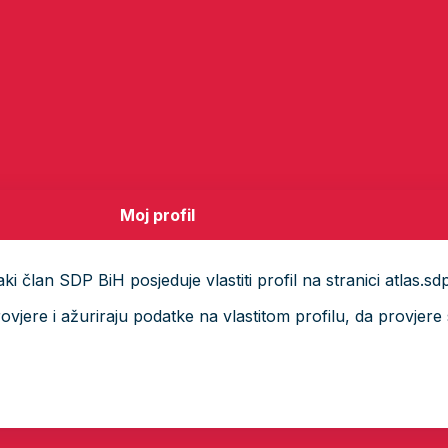
Moj profil
i član SDP BiH posjeduje vlastiti profil na stranici atlas.sd
ere i ažuriraju podatke na vlastitom profilu, da provjere s