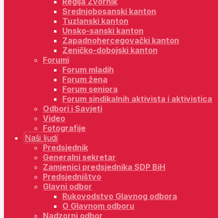
Regija Zvornik
Srednjobosanski kanton
Tuzlanski kanton
Unsko-sanski kanton
Zapadnohercegovački kanton
Zeničko-dobojski kanton
Forumi
Forum mladih
Forum žena
Forum seniora
Forum sindikalnih aktivista i aktivistica
Odbori i Savjeti
Video
Fotografije
Naši ljudi
Predsjednik
Generalni sekretar
Zamjenici predsjednika SDP BiH
Predsjedništvo
Glavni odbor
Rukovodstvo Glavnog odbora
O Glavnom odboru
Nadzorni odbor