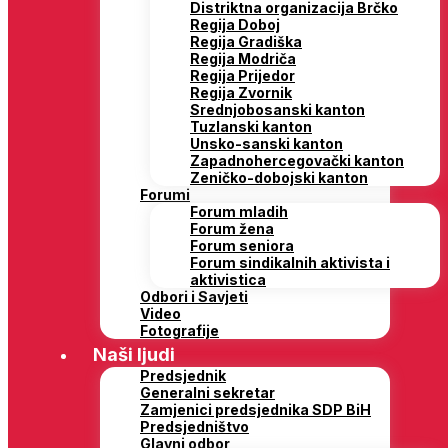
Distriktna organizacija Brčko
Regija Doboj
Regija Gradiška
Regija Modriča
Regija Prijedor
Regija Zvornik
Srednjobosanski kanton
Tuzlanski kanton
Unsko-sanski kanton
Zapadnohercegovački kanton
Zeničko-dobojski kanton
Forumi
Forum mladih
Forum žena
Forum seniora
Forum sindikalnih aktivista i
aktivistica
Odbori i Savjeti
Video
Fotografije
Naši ljudi
Predsjednik
Generalni sekretar
Zamjenici predsjednika SDP BiH
Predsjedništvo
Glavni odbor