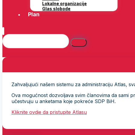
Lokalne organizacije
Glas slobode
Plan
Zahvaljujući našem sistemu za administraciju Atlas, svak
Ova mogućnost dozvoljava svim članovima da sami provj
učestvuju u anketama koje pokreće SDP BiH.
Kliknite ovdje da pristupite Atlasu