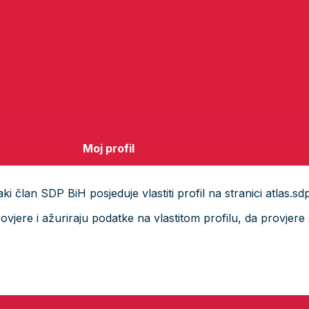
Moj profil
i član SDP BiH posjeduje vlastiti profil na stranici atlas.sd
ere i ažuriraju podatke na vlastitom profilu, da provjere s