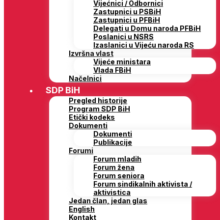
Vijećnici / Odbornici
Zastupnici u PSBiH
Zastupnici u PFBiH
Delegati u Domu naroda PFBiH
Poslanici u NSRS
Izaslanici u Vijeću naroda RS
Izvršna vlast
Vijeće ministara
Vlada FBiH
Načelnici
SDP BiH
Pregled historije
Program SDP BiH
Etički kodeks
Dokumenti
Dokumenti
Publikacije
Forumi
Forum mladih
Forum žena
Forum seniora
Forum sindikalnih aktivista /
aktivistica
Jedan član, jedan glas
English
Kontakt