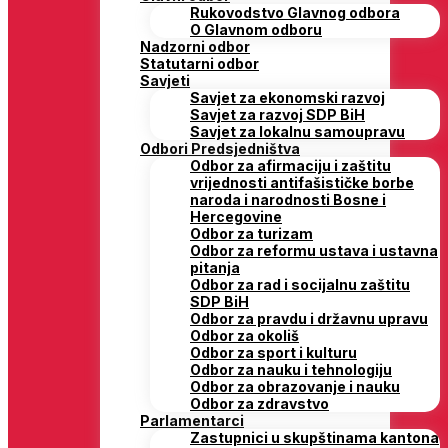
Rukovodstvo Glavnog odbora
O Glavnom odboru
Nadzorni odbor
Statutarni odbor
Savjeti
Savjet za ekonomski razvoj
Savjet za razvoj SDP BiH
Savjet za lokalnu samoupravu
Odbori Predsjedništva
Odbor za afirmaciju i zaštitu
vrijednosti antifašističke borbe
naroda i narodnosti Bosne i
Hercegovine
Odbor za turizam
Odbor za reformu ustava i ustavna
pitanja
Odbor za rad i socijalnu zaštitu
SDP BiH
Odbor za pravdu i državnu upravu
Odbor za okoliš
Odbor za sport i kulturu
Odbor za nauku i tehnologiju
Odbor za obrazovanje i nauku
Odbor za zdravstvo
Parlamentarci
Zastupnici u skupštinama kantona