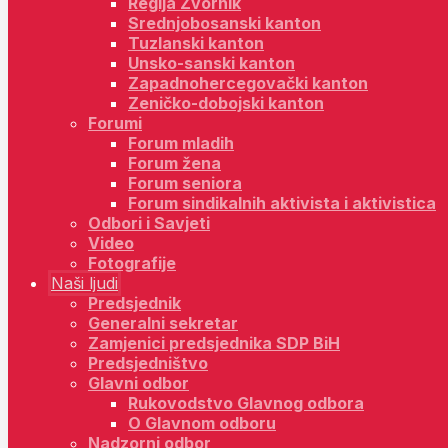
Regija Zvornik
Srednjobosanski kanton
Tuzlanski kanton
Unsko-sanski kanton
Zapadnohercegovački kanton
Zeničko-dobojski kanton
Forumi
Forum mladih
Forum žena
Forum seniora
Forum sindikalnih aktivista i aktivistica
Odbori i Savjeti
Video
Fotografije
Naši ljudi
Predsjednik
Generalni sekretar
Zamjenici predsjednika SDP BiH
Predsjedništvo
Glavni odbor
Rukovodstvo Glavnog odbora
O Glavnom odboru
Nadzorni odbor