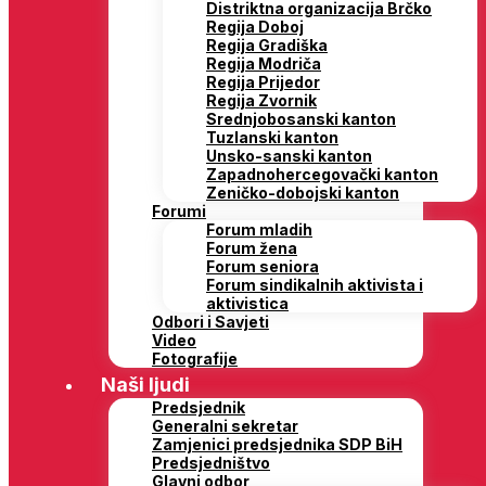
Distriktna organizacija Brčko
Regija Doboj
Regija Gradiška
Regija Modriča
Regija Prijedor
Regija Zvornik
Srednjobosanski kanton
Tuzlanski kanton
Unsko-sanski kanton
Zapadnohercegovački kanton
Zeničko-dobojski kanton
Forumi
Forum mladih
Forum žena
Forum seniora
Forum sindikalnih aktivista i
aktivistica
Odbori i Savjeti
Video
Fotografije
Naši ljudi
Predsjednik
Generalni sekretar
Zamjenici predsjednika SDP BiH
Predsjedništvo
Glavni odbor