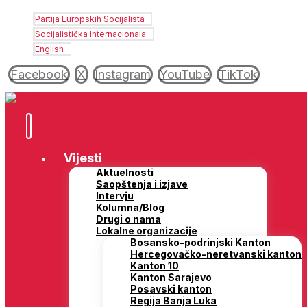
Partija Europskih Socijalista
Socijalistička Internacionala
English
Facebook
X
Instagram
YouTube
TikTok
Vijesti
Aktuelnosti
Saopštenja i izjave
Intervju
Kolumna/Blog
Drugi o nama
Lokalne organizacije
Bosansko-podrinjski Kanton
Hercegovačko-neretvanski kanton
Kanton 10
Kanton Sarajevo
Posavski kanton
Regija Banja Luka