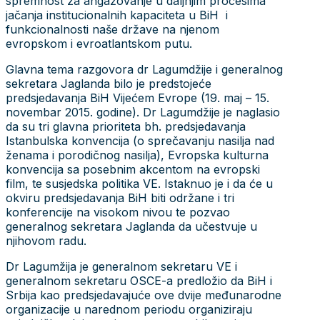
spremnost za angažovanje u daljnjim procesima
jačanja institucionalnih kapaciteta u BiH i
funkcionalnosti naše države na njenom
evropskom i evroatlantskom putu.
Glavna tema razgovora dr Lagumdžije i generalnog
sekretara Jaglanda bilo je predstojeće
predsjedavanja BiH Vijećem Evrope (19. maj – 15.
novembar 2015. godine). Dr Lagumdžije je naglasio
da su tri glavna prioriteta bh. predsjedavanja
Istanbulska konvencija (o sprečavanju nasilja nad
ženama i porodičnog nasilja), Evropska kulturna
konvencija sa posebnim akcentom na evropski
film, te susjedska politika VE. Istaknuo je i da će u
okviru predsjedavanja BiH biti održane i tri
konferencije na visokom nivou te pozvao
generalnog sekretara Jaglanda da učestvuje u
njihovom radu.
Dr Lagumžija je generalnom sekretaru VE i
generalnom sekretaru OSCE-a predložio da BiH i
Srbija kao predsjedavajuće ove dvije međunarodne
organizacije u narednom periodu organiziraju