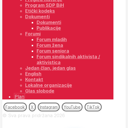
Program SDP BiH
Etički kodeks
Dokumenti
Dokumenti
Publikacije
Forumi
Forum mladih
Forum žena
Forum seniora
Forum sindikalnih aktivista /
aktivistica
Jedan član, jedan glas
English
Kontakt
Lokalne organizacije
Glas slobode
Plan
Facebook
X
Instagram
YouTube
TikTok
© Sva prava pridržana 2026