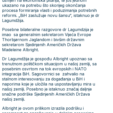
usmjeri na ekonomska pitanja, te još jednom
ukazano na potrebu što skorijeg okončanja
procesa formiranja vlasti i poduzimanja potrebnih
reformi. „BiH zaslužuje novu šansu“, istaknuo je dr
Lagumdžija.
Posebne bilateralne razgovore dr Lagumdzija je
imao sa generalnim sekretarom Vijeća Evrope
Thorbjørnom Jaglandom i bivšim državnim
sekretarom Sjedinjenih Američkih Država
Madeleine Albright.
Dr Lagumdžija je gospođu Albright upoznao sa
trenutnom političkom situacijom u našoj zemlji, sa
posebnim osvrtom na tok evropskih i NATO
integracija BiH. Sagovornici se zahvalio na
stalnom interesovanju za događanja u BiH i
naporima koje je uložila na uspostavljanju mira u
našoj zemlji. Posebno je istaknuo značaj daljnje
snažne podrške Sjedinjenih Američkih Država
našoj zemlji.
Albright je ovom prilikom izrazila podršku i