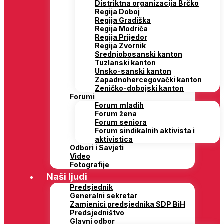
Distriktna organizacija Brčko
Regija Doboj
Regija Gradiška
Regija Modriča
Regija Prijedor
Regija Zvornik
Srednjobosanski kanton
Tuzlanski kanton
Unsko-sanski kanton
Zapadnohercegovački kanton
Zeničko-dobojski kanton
Forumi
Forum mladih
Forum žena
Forum seniora
Forum sindikalnih aktivista i
aktivistica
Odbori i Savjeti
Video
Fotografije
Naši ljudi
Predsjednik
Generalni sekretar
Zamjenici predsjednika SDP BiH
Predsjedništvo
Glavni odbor