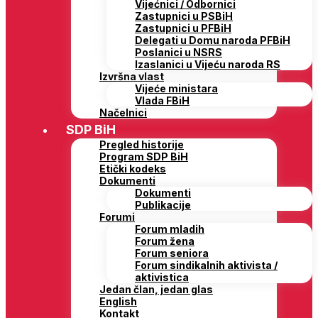
Vijećnici / Odbornici
Zastupnici u PSBiH
Zastupnici u PFBiH
Delegati u Domu naroda PFBiH
Poslanici u NSRS
Izaslanici u Vijeću naroda RS
Izvršna vlast
Vijeće ministara
Vlada FBiH
Načelnici
SDP BiH
Pregled historije
Program SDP BiH
Etički kodeks
Dokumenti
Dokumenti
Publikacije
Forumi
Forum mladih
Forum žena
Forum seniora
Forum sindikalnih aktivista /
aktivistica
Jedan član, jedan glas
English
Kontakt