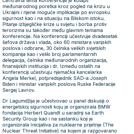
Centralna tema Konferencije je kolaps
međunarodnog poretka kroz pogled na krizu u
Ukrajini i njene moguće implikacije po evropsku
sigurnost kao i na situaciju na Bliskom istoku.
Pitanje izbjegličke krize u svijetu i borba protiv
terorizma su također među glavnim temama
konferencije. Na konferenciji učestvuje dvadesetak
šefova država i vlada, oko 60 ministara vanjskih
poslova i odbrane, 30 čelnika velikih svjetskih
kompanija kao i veliki broj parlamentarnih
delegacija, čelnika međunarodnih organizacija,
finansijskih institucija i dr. Između ostalih na
konferenciji učestvuju njemačka kancelarka
Angela Merkel, potpredsjednik SAD-a Joseph
Biden i ministar vanjskih poslova Ruske Federacije
Sergej Lavrov.
Dr Lagumdžija je učestvovao u panel diskusiji o
energetskoj sigurnosti koju je organizirala BMW
fondacija Herbert Quandt u saradnji sa Earth
Security Group kao i na sastanku koji je
organizirala Inicijativa za nuklearne prijetnje (The
Nuclear Threat Initiative) na kojem je razgovarano