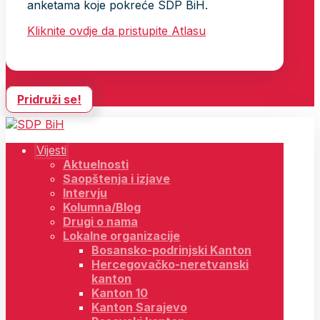
anketama koje pokreće SDP BiH.
Kliknite ovdje da pristupite Atlasu
Pridruži se!
Vijesti
Aktuelnosti
Saopštenja i izjave
Intervju
Kolumna/Blog
Drugi o nama
Lokalne organizacije
Bosansko-podrinjski Kanton
Hercegovačko-neretvanski
kanton
Kanton 10
Kanton Sarajevo