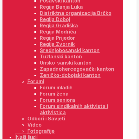
Posavski kanton
Regija Banja Luka
Distriktna organizacija Brčko
Regija Doboj
Regija Gradiška
Regija Modriča
Regija Prijedor
Regija Zvornik
Srednjobosanski kanton
Tuzlanski kanton
Unsko-sanski kanton
Zapadnohercegovački kanton
Zeničko-dobojski kanton
Forumi
Forum mladih
Forum žena
Forum seniora
Forum sindikalnih aktivista i
aktivistica
Odbori i Savjeti
Video
Fotografije
Naši ljudi