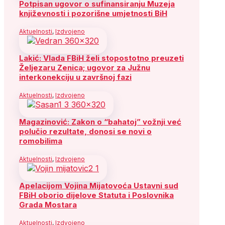
Potpisan ugovor o sufinansiranju Muzeja
književnosti i pozorišne umjetnosti BiH
Aktuelnosti
,
Izdvojeno
Lakić: Vlada FBiH želi stopostotno preuzeti
Željezaru Zenica; ugovor za Južnu
interkonekciju u završnoj fazi
Aktuelnosti
,
Izdvojeno
Magazinović: Zakon o “bahatoj” vožnji već
polučio rezultate, donosi se novi o
romobilima
Aktuelnosti
,
Izdvojeno
Apelacijom Vojina Mijatovoća Ustavni sud
FBiH oborio dijelove Statuta i Poslovnika
Grada Mostara
Aktuelnosti
,
Izdvojeno