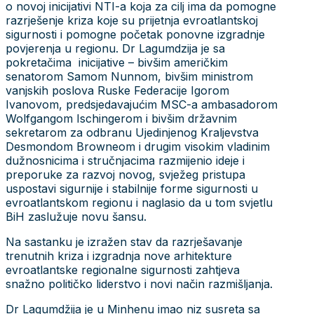
o novoj inicijativi NTI-a koja za cilj ima da pomogne
razrješenje kriza koje su prijetnja evroatlantskoj
sigurnosti i pomogne početak ponovne izgradnje
povjerenja u regionu. Dr Lagumdzija je sa
pokretačima inicijative – bivšim američkim
senatorom Samom Nunnom, bivšim ministrom
vanjskih poslova Ruske Federacije Igorom
Ivanovom, predsjedavajućim MSC-a ambasadorom
Wolfgangom Ischingerom i bivšim državnim
sekretarom za odbranu Ujedinjenog Kraljevstva
Desmondom Browneom i drugim visokim vladinim
dužnosnicima i stručnjacima razmijenio ideje i
preporuke za razvoj novog, svježeg pristupa
uspostavi sigurnije i stabilnije forme sigurnosti u
evroatlantskom regionu i naglasio da u tom svjetlu
BiH zaslužuje novu šansu.
Na sastanku je izražen stav da razrješavanje
trenutnih kriza i izgradnja nove arhitekture
evroatlantske regionalne sigurnosti zahtjeva
snažno političko liderstvo i novi način razmišljanja.
Dr Lagumdžija je u Minhenu imao niz susreta sa