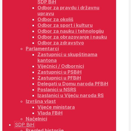
SDP BiH
Odbor za pravdu i državnu
upravu
Odbor za okoliš
Odbor za sport i kulturu
Odbor za nauku i tehnologiju
Odbor za obrazovanje i nauku
Odbor za zdravstvo
Parlamentarci
Zastupnici u skupštinama
kantona
Vijećnici / Odbornici
Zastupnici u PSBiH
Zastupnici u PFBiH
Delegati u Domu naroda PFBiH
Poslanici u NSRS
Izaslanici u Vijeću naroda RS
Izvršna vlast
Vijeće ministara
Vlada FBiH
Načelnici
SDP BiH
Pregled historije