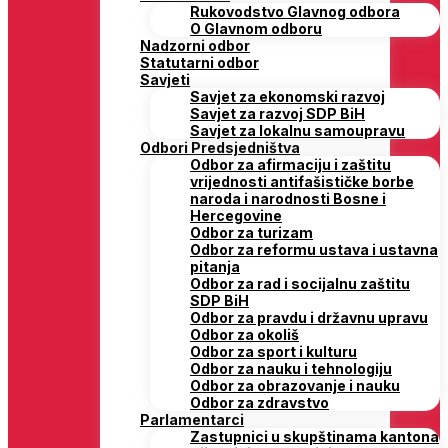
Rukovodstvo Glavnog odbora
O Glavnom odboru
Nadzorni odbor
Statutarni odbor
Savjeti
Savjet za ekonomski razvoj
Savjet za razvoj SDP BiH
Savjet za lokalnu samoupravu
Odbori Predsjedništva
Odbor za afirmaciju i zaštitu
vrijednosti antifašističke borbe
naroda i narodnosti Bosne i
Hercegovine
Odbor za turizam
Odbor za reformu ustava i ustavna
pitanja
Odbor za rad i socijalnu zaštitu
SDP BiH
Odbor za pravdu i državnu upravu
Odbor za okoliš
Odbor za sport i kulturu
Odbor za nauku i tehnologiju
Odbor za obrazovanje i nauku
Odbor za zdravstvo
Parlamentarci
Zastupnici u skupštinama kantona