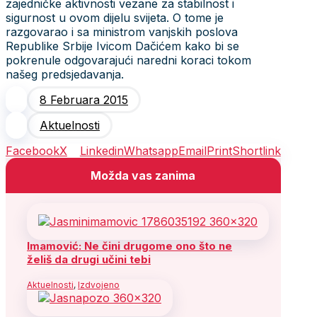
zajedničke aktivnosti vezane za stabilnost i
sigurnost u ovom dijelu svijeta. O tome je
razgovarao i sa ministrom vanjskih poslova
Republike Srbije Ivicom Dačićem kako bi se
pokrenule odgovarajući naredni koraci tokom
našeg predsjedavanja.
8 Februara 2015
Aktuelnosti
Facebook
X
Linkedin
Whatsapp
Email
Print
Shortlink
Možda vas zanima
Imamović: Ne čini drugome ono što ne
želiš da drugi učini tebi
Aktuelnosti
,
Izdvojeno