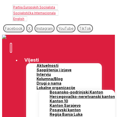
Partija Europskih Socijalista
Socijalistička Internacionala
English
Facebook
X
Instagram
YouTube
TikTok
Vijesti
Aktuelnosti
Saopštenja i izjave
Intervju
Kolumna/Blog
Drugi o nama
Lokalne organizacije
Bosansko-podrinjski Kanton
Hercegovačko-neretvanski kanton
Kanton 10
Kanton Sarajevo
Posavski kanton
Regija Banja Luka