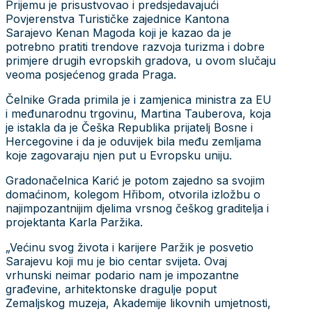
Prijemu je prisustvovao i predsjedavajući
Povjerenstva Turističke zajednice Kantona
Sarajevo Kenan Magoda koji je kazao da je
potrebno pratiti trendove razvoja turizma i dobre
primjere drugih evropskih gradova, u ovom slučaju
veoma posjećenog grada Praga.
Čelnike Grada primila je i zamjenica ministra za EU
i međunarodnu trgovinu, Martina Tauberova, koja
je istakla da je Češka Republika prijatelj Bosne i
Hercegovine i da je oduvijek bila među zemljama
koje zagovaraju njen put u Evropsku uniju.
Gradonačelnica Karić je potom zajedno sa svojim
domaćinom, kolegom Hřibom, otvorila izložbu o
najimpozantnijim djelima vrsnog češkog graditelja i
projektanta Karla Paržika.
„Većinu svog života i karijere Paržik je posvetio
Sarajevu koji mu je bio centar svijeta. Ovaj
vrhunski neimar podario nam je impozantne
građevine, arhitektonske dragulje poput
Zemaljskog muzeja, Akademije likovnih umjetnosti,