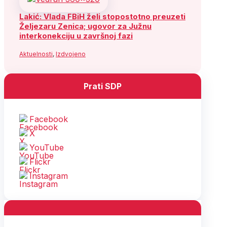
Lakić: Vlada FBiH želi stopostotno preuzeti
Željezaru Zenica; ugovor za Južnu
interkonekciju u završnoj fazi
Aktuelnosti
,
Izdvojeno
Prati SDP
Facebook
X
YouTube
Flickr
Instagram