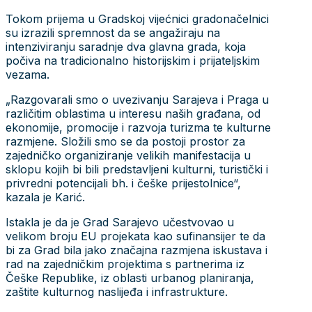
Tokom prijema u Gradskoj vijećnici gradonačelnici
su izrazili spremnost da se angažiraju na
intenziviranju saradnje dva glavna grada, koja
počiva na tradicionalno historijskim i prijateljskim
vezama.
„Razgovarali smo o uvezivanju Sarajeva i Praga u
različitim oblastima u interesu naših građana, od
ekonomije, promocije i razvoja turizma te kulturne
razmjene. Složili smo se da postoji prostor za
zajedničko organiziranje velikih manifestacija u
sklopu kojih bi bili predstavljeni kulturni, turistički i
privredni potencijali bh. i češke prijestolnice“,
kazala je Karić.
Istakla je da je Grad Sarajevo učestvovao u
velikom broju EU projekata kao sufinansijer te da
bi za Grad bila jako značajna razmjena iskustava i
rad na zajedničkim projektima s partnerima iz
Češke Republike, iz oblasti urbanog planiranja,
zaštite kulturnog naslijeđa i infrastrukture.