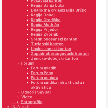
Posavski kanton
Regija Banja Luka
Distriktna organizacija Brčko
Regija Doboj
Regija Gradiška
Regija Modriča
Regija Prijedor
Regija Zvornik
Srednjobosanski kanton
Tuzlanski kanton
Unsko-sanski kanton
Zapadnohercegovački kanton
Zeničko-dobojski kanton
Forumi
Forum mladih
Forum žena
Forum seniora
Forum sindikalnih aktivista i
aktivistica
Odbori i Savjeti
Video
Fotografije
Naši ljudi