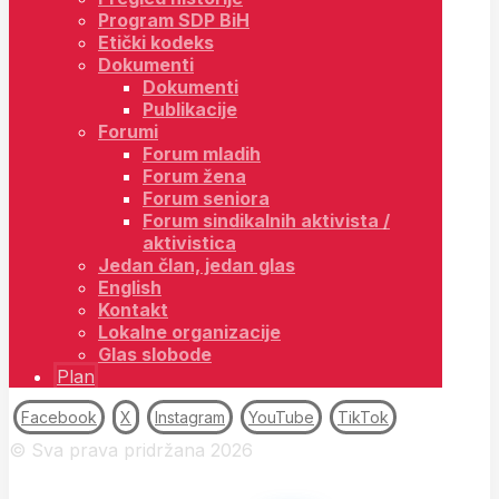
Program SDP BiH
Etički kodeks
Dokumenti
Dokumenti
Publikacije
Forumi
Forum mladih
Forum žena
Forum seniora
Forum sindikalnih aktivista /
aktivistica
Jedan član, jedan glas
English
Kontakt
Lokalne organizacije
Glas slobode
Plan
Facebook
X
Instagram
YouTube
TikTok
© Sva prava pridržana 2026