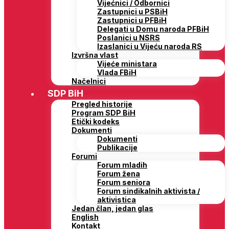
Vijećnici / Odbornici
Zastupnici u PSBiH
Zastupnici u PFBiH
Delegati u Domu naroda PFBiH
Poslanici u NSRS
Izaslanici u Vijeću naroda RS
Izvršna vlast
Vijeće ministara
Vlada FBiH
Načelnici
SDP BiH
Pregled historije
Program SDP BiH
Etički kodeks
Dokumenti
Dokumenti
Publikacije
Forumi
Forum mladih
Forum žena
Forum seniora
Forum sindikalnih aktivista /
aktivistica
Jedan član, jedan glas
English
Kontakt