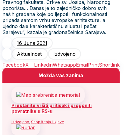
Pravnog fakulteta, Crkve sv. Josipa, Narodnog
pozorišta… Danas je to zajedničko dobro svih
naših građana koje po ljepoti i funkcionalnosti
pripada samom vrhu evropske arhitekture, a
ujedno daje karakterističnu siluetu i pečat
Sarajevu“, kazala je gradonačelnica Sarajeva.
16 Juna 2021
Aktuelnosti
Izdvojeno
Facebook
X
Linkedin
Whatsapp
Email
Print
Shortlink
Možda vas zanima
Prestanite vršiti pritisak i progoniti
povratnike u RS-u
Izdvojeno
,
Saopštenja i izjave