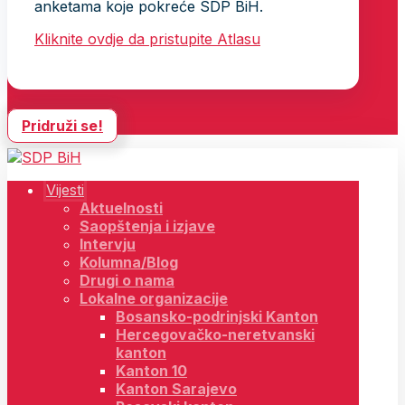
anketama koje pokreće SDP BiH.
Kliknite ovdje da pristupite Atlasu
Pridruži se!
Vijesti
Aktuelnosti
Saopštenja i izjave
Intervju
Kolumna/Blog
Drugi o nama
Lokalne organizacije
Bosansko-podrinjski Kanton
Hercegovačko-neretvanski
kanton
Kanton 10
Kanton Sarajevo