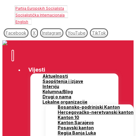
Partija Europskih Socijalista
Socijalistička Internacionala
English
Facebook
X
Instagram
YouTube
TikTok
Vijesti
Aktuelnosti
Saopštenja i izjave
Intervju
Kolumna/Blog
Drugi o nama
Lokalne organizacije
Bosansko-podrinjski Kanton
Hercegovačko-neretvanski kanton
Kanton 10
Kanton Sarajevo
Posavski kanton
Regija Banja Luka