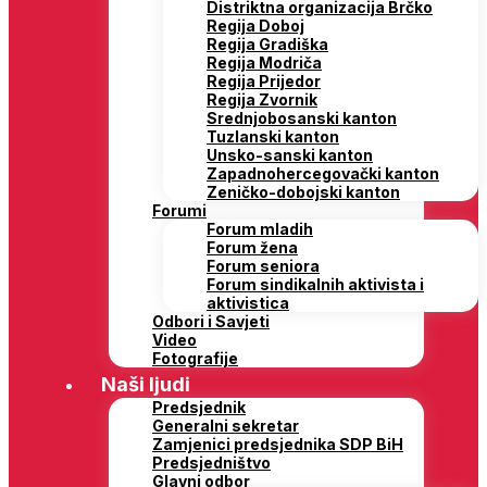
Distriktna organizacija Brčko
Regija Doboj
Regija Gradiška
Regija Modriča
Regija Prijedor
Regija Zvornik
Srednjobosanski kanton
Tuzlanski kanton
Unsko-sanski kanton
Zapadnohercegovački kanton
Zeničko-dobojski kanton
Forumi
Forum mladih
Forum žena
Forum seniora
Forum sindikalnih aktivista i
aktivistica
Odbori i Savjeti
Video
Fotografije
Naši ljudi
Predsjednik
Generalni sekretar
Zamjenici predsjednika SDP BiH
Predsjedništvo
Glavni odbor