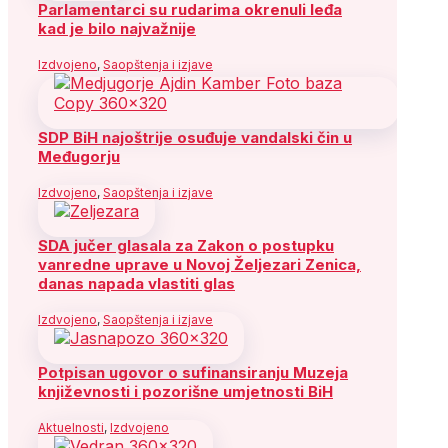
Parlamentarci su rudarima okrenuli leđa
kad je bilo najvažnije
Izdvojeno
,
Saopštenja i izjave
SDP BiH najoštrije osuđuje vandalski čin u
Međugorju
Izdvojeno
,
Saopštenja i izjave
SDA jučer glasala za Zakon o postupku
vanredne uprave u Novoj Željezari Zenica,
danas napada vlastiti glas
Izdvojeno
,
Saopštenja i izjave
Potpisan ugovor o sufinansiranju Muzeja
književnosti i pozorišne umjetnosti BiH
Aktuelnosti
,
Izdvojeno