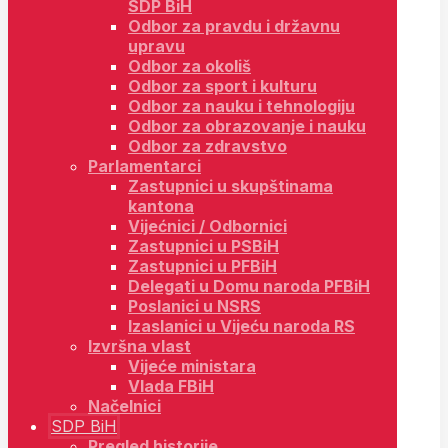
SDP BiH
Odbor za pravdu i državnu
upravu
Odbor za okoliš
Odbor za sport i kulturu
Odbor za nauku i tehnologiju
Odbor za obrazovanje i nauku
Odbor za zdravstvo
Parlamentarci
Zastupnici u skupštinama
kantona
Vijećnici / Odbornici
Zastupnici u PSBiH
Zastupnici u PFBiH
Delegati u Domu naroda PFBiH
Poslanici u NSRS
Izaslanici u Vijeću naroda RS
Izvršna vlast
Vijeće ministara
Vlada FBiH
Načelnici
SDP BiH
Pregled historije