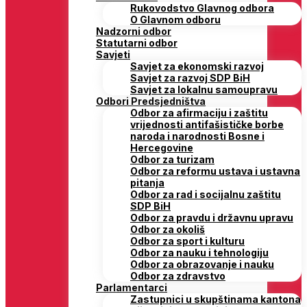
Rukovodstvo Glavnog odbora
O Glavnom odboru
Nadzorni odbor
Statutarni odbor
Savjeti
Savjet za ekonomski razvoj
Savjet za razvoj SDP BiH
Savjet za lokalnu samoupravu
Odbori Predsjedništva
Odbor za afirmaciju i zaštitu
vrijednosti antifašističke borbe
naroda i narodnosti Bosne i
Hercegovine
Odbor za turizam
Odbor za reformu ustava i ustavna
pitanja
Odbor za rad i socijalnu zaštitu
SDP BiH
Odbor za pravdu i državnu upravu
Odbor za okoliš
Odbor za sport i kulturu
Odbor za nauku i tehnologiju
Odbor za obrazovanje i nauku
Odbor za zdravstvo
Parlamentarci
Zastupnici u skupštinama kantona