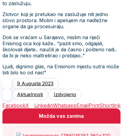
to zaslužuju.
Zlotvor koji je pretukao ne zaslužuje niti jedno
slovo prostora. Molim i apelujem na nadležne
organe da ga procesuiraju.
Dok se vraćam u Sarajevo, mislim na riječi
Enisinog oca koji kaže.. “pazili smo, odgajali,
školovali dijete.. naučili je da časno i pošteno radi..
da bi je neko maltretirao i prebijao..”
Ljudi, dignimo glas, na Enisinom mjestu sutra može
biti bilo ko od nas!”
9 Augusta 2023
Aktuelnosti
Izdvojeno
Facebook
X
Linkedin
Whatsapp
Email
Print
Shortlink
Možda vas zanima