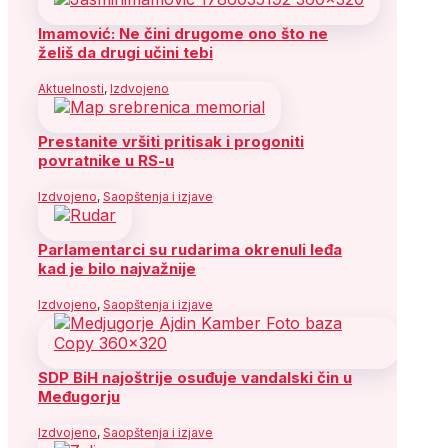
Imamović: Ne čini drugome ono što ne
želiš da drugi učini tebi
Aktuelnosti
,
Izdvojeno
Prestanite vršiti pritisak i progoniti
povratnike u RS-u
Izdvojeno
,
Saopštenja i izjave
Parlamentarci su rudarima okrenuli leđa
kad je bilo najvažnije
Izdvojeno
,
Saopštenja i izjave
SDP BiH najoštrije osuđuje vandalski čin u
Međugorju
Izdvojeno
,
Saopštenja i izjave