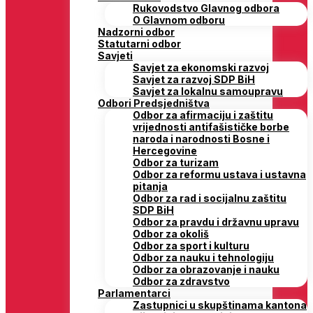
Rukovodstvo Glavnog odbora
O Glavnom odboru
Nadzorni odbor
Statutarni odbor
Savjeti
Savjet za ekonomski razvoj
Savjet za razvoj SDP BiH
Savjet za lokalnu samoupravu
Odbori Predsjedništva
Odbor za afirmaciju i zaštitu
vrijednosti antifašističke borbe
naroda i narodnosti Bosne i
Hercegovine
Odbor za turizam
Odbor za reformu ustava i ustavna
pitanja
Odbor za rad i socijalnu zaštitu
SDP BiH
Odbor za pravdu i državnu upravu
Odbor za okoliš
Odbor za sport i kulturu
Odbor za nauku i tehnologiju
Odbor za obrazovanje i nauku
Odbor za zdravstvo
Parlamentarci
Zastupnici u skupštinama kantona