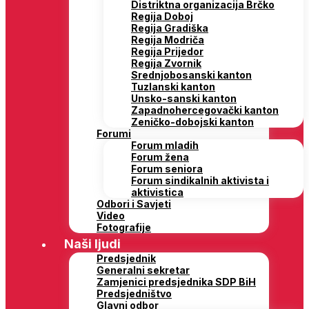
Distriktna organizacija Brčko
Regija Doboj
Regija Gradiška
Regija Modriča
Regija Prijedor
Regija Zvornik
Srednjobosanski kanton
Tuzlanski kanton
Unsko-sanski kanton
Zapadnohercegovački kanton
Zeničko-dobojski kanton
Forumi
Forum mladih
Forum žena
Forum seniora
Forum sindikalnih aktivista i
aktivistica
Odbori i Savjeti
Video
Fotografije
Naši ljudi
Predsjednik
Generalni sekretar
Zamjenici predsjednika SDP BiH
Predsjedništvo
Glavni odbor