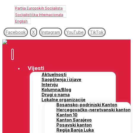
Partija Europskih Socijalista
Socijalistička Internacionala
English
Facebook
X
Instagram
YouTube
TikTok
Vijesti
Aktuelnosti
Saopštenja i izjave
Intervju
Kolumna/Blog
Drugi o nama
Lokalne organizacije
Bosansko-podrinjski Kanton
Hercegovačko-neretvanski kanton
Kanton 10
Kanton Sarajevo
Posavski kanton
Regija Banja Luka