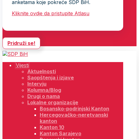
anketama koje pokreće SDP BiH.
Kliknite ovdje da pristupite Atlasu
Pridruži se!
Vijesti
Aktuelnosti
Saopštenja i izjave
Intervju
Kolumna/Blog
Drugi o nama
Lokalne organizacije
Bosansko-podrinjski Kanton
Hercegovačko-neretvanski
kanton
Kanton 10
Kanton Sarajevo