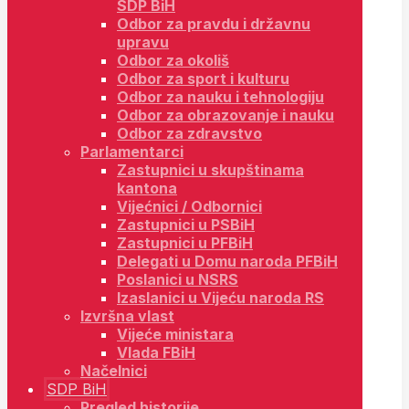
SDP BiH
Odbor za pravdu i državnu
upravu
Odbor za okoliš
Odbor za sport i kulturu
Odbor za nauku i tehnologiju
Odbor za obrazovanje i nauku
Odbor za zdravstvo
Parlamentarci
Zastupnici u skupštinama
kantona
Vijećnici / Odbornici
Zastupnici u PSBiH
Zastupnici u PFBiH
Delegati u Domu naroda PFBiH
Poslanici u NSRS
Izaslanici u Vijeću naroda RS
Izvršna vlast
Vijeće ministara
Vlada FBiH
Načelnici
SDP BiH
Pregled historije