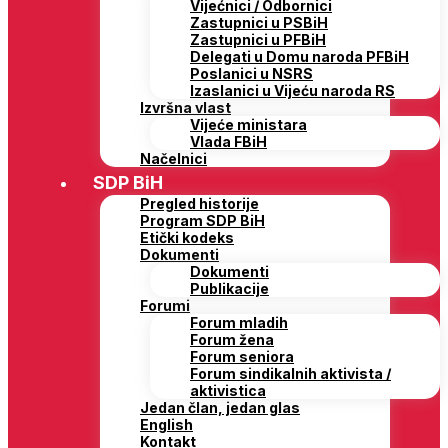
Vijećnici / Odbornici
Zastupnici u PSBiH
Zastupnici u PFBiH
Delegati u Domu naroda PFBiH
Poslanici u NSRS
Izaslanici u Vijeću naroda RS
Izvršna vlast
Vijeće ministara
Vlada FBiH
Načelnici
SDP BiH
Pregled historije
Program SDP BiH
Etički kodeks
Dokumenti
Dokumenti
Publikacije
Forumi
Forum mladih
Forum žena
Forum seniora
Forum sindikalnih aktivista /
aktivistica
Jedan član, jedan glas
English
Kontakt