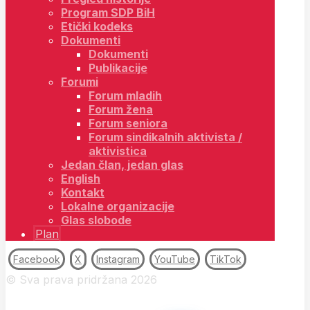
Program SDP BiH
Etički kodeks
Dokumenti
Dokumenti
Publikacije
Forumi
Forum mladih
Forum žena
Forum seniora
Forum sindikalnih aktivista /
aktivistica
Jedan član, jedan glas
English
Kontakt
Lokalne organizacije
Glas slobode
Plan
Facebook
X
Instagram
YouTube
TikTok
© Sva prava pridržana 2026