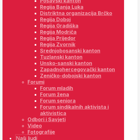
Posavski kanton
Regija Banja Luka
Distriktna organizacija Brčko
Regija Doboj
Regija Gradiška
Regija Modriča
Regija Prijedor
Regija Zvornik
Srednjobosanski kanton
Tuzlanski kanton
Unsko-sanski kanton
Zapadnohercegovački kanton
Zeničko-dobojski kanton
Forumi
Forum mladih
Forum žena
Forum seniora
Forum sindikalnih aktivista i
aktivistica
Odbori i Savjeti
Video
Fotografije
Naši ljudi