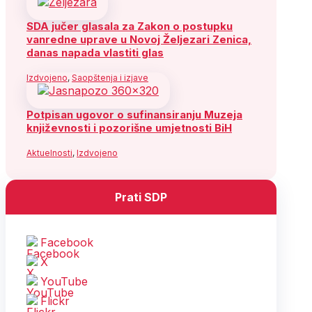
SDA jučer glasala za Zakon o postupku
vanredne uprave u Novoj Željezari Zenica,
danas napada vlastiti glas
Izdvojeno
,
Saopštenja i izjave
Potpisan ugovor o sufinansiranju Muzeja
književnosti i pozorišne umjetnosti BiH
Aktuelnosti
,
Izdvojeno
Prati SDP
Facebook
X
YouTube
Flickr