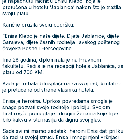
je napadnutu radnicu Enisu Klepo, koja je
pretučena u hotelu ‘Jablanica’ nakon što je tražila
svoju platu.
Karić je pružila svoju podršku:
“Enisa Klepo je naše dijete. Dijete Jablanice, dijete
Sarajeva, dijete časnih roditelja i svakog poštenog
čovjeka Bosne i Hercegovine.
Ima 28 godina, diplomirala je na Pravnom
fakultetu. Radila je na recepciji hotela Jablanica, za
platu od 700 KM.
Kada je trebala biti isplaćena za svoj rad, brutalno
je pretučena od strane vlasnika hotela.
Enisa je heroina. Uprkos povredama smogla je
snage pozvati svoje roditelje i policiju. Svojom
hrabrošću pomogla je i drugim ženama koje trpe
bilo kakvu vrstu nasilja da dignu svoj glas.
Sada svi mi imamo zadatak, heroini Enisi dati priliku
da radi u svojoj struci. Enisa i mnogi njeni vršnjaci