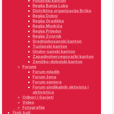
Posavski kanton
Regija Banja Luka
Distriktna organizacija Brčko
Regija Doboj
Regija Gradiška
Regija Modriča
Regija Prijedor
Regija Zvornik
Srednjobosanski kanton
Tuzlanski kanton
Unsko-sanski kanton
Zapadnohercegovački kanton
Zeničko-dobojski kanton
Forumi
Forum mladih
Forum žena
Forum seniora
Forum sindikalnih aktivista i
aktivistica
Odbori i Savjeti
Video
Fotografije
Naši ljudi