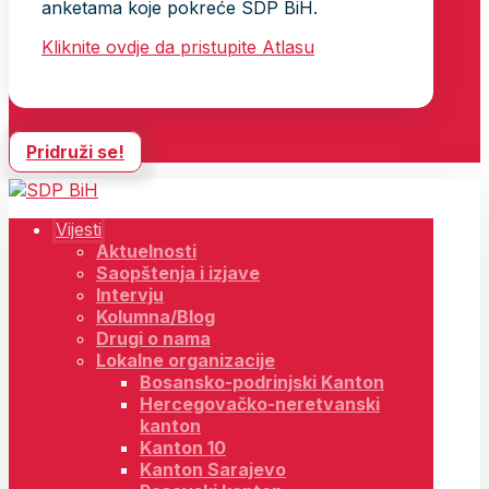
anketama koje pokreće SDP BiH.
Kliknite ovdje da pristupite Atlasu
Pridruži se!
Vijesti
Aktuelnosti
Saopštenja i izjave
Intervju
Kolumna/Blog
Drugi o nama
Lokalne organizacije
Bosansko-podrinjski Kanton
Hercegovačko-neretvanski
kanton
Kanton 10
Kanton Sarajevo