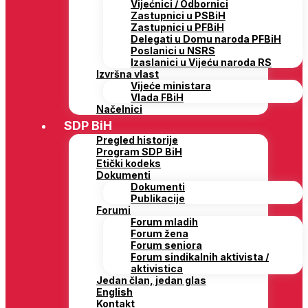
Vijećnici / Odbornici
Zastupnici u PSBiH
Zastupnici u PFBiH
Delegati u Domu naroda PFBiH
Poslanici u NSRS
Izaslanici u Vijeću naroda RS
Izvršna vlast
Vijeće ministara
Vlada FBiH
Načelnici
SDP BiH
Pregled historije
Program SDP BiH
Etički kodeks
Dokumenti
Dokumenti
Publikacije
Forumi
Forum mladih
Forum žena
Forum seniora
Forum sindikalnih aktivista /
aktivistica
Jedan član, jedan glas
English
Kontakt