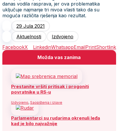
danas vodila rasprava, jer ova problematika
uključuje najmanje tri nivoa vlasti tako da su
moguća različita rješenja kao rezultat.
29 Jula 2021
Aktuelnosti
Izdvojeno
Facebook
X
Linkedin
Whatsapp
Email
Print
Shortlink
Možda vas zanima
Prestanite vršiti pritisak i progoniti
povratnike u RS-u
Izdvojeno
,
Saopštenja i izjave
Parlamentarci su rudarima okrenuli leđa
kad je bilo najvažnije