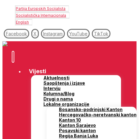
Partija Europskih Socijalista
Socijalistička Internacionala
English
Facebook
X
Instagram
YouTube
TikTok
Vijesti
Aktuelnosti
Saopštenja i izjave
Intervju
Kolumna/Blog
Drugi o nama
Lokalne organizacije
Bosansko-podrinjski Kanton
Hercegovačko-neretvanski kanton
Kanton 10
Kanton Sarajevo
Posavski kanton
Regija Banja Luka