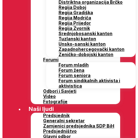
Distriktna organizacija Brčko
Regija Doboj
Regija Gradiška
Regija Modriča
Regija Prijedor
Regija Zvornik
Srednjobosanski kanton
Tuzlanski kanton
Unsko-sanski kanton
Zapadnohercegovački kanton
Zeničko-dobojski kanton
Forumi
Forum mladih
Forum žena
Forum seniora
Forum sindikalnih aktivista i
aktivistica
Odbori i Savjeti
Video
Fotografije
Naši ljudi
Predsjednik
Generalni sekretar
Zamjenici predsjednika SDP BiH
Predsjedništvo
Glavni odbor