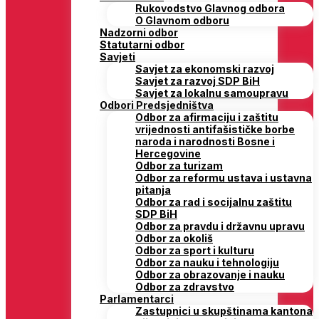
Rukovodstvo Glavnog odbora
O Glavnom odboru
Nadzorni odbor
Statutarni odbor
Savjeti
Savjet za ekonomski razvoj
Savjet za razvoj SDP BiH
Savjet za lokalnu samoupravu
Odbori Predsjedništva
Odbor za afirmaciju i zaštitu
vrijednosti antifašističke borbe
naroda i narodnosti Bosne i
Hercegovine
Odbor za turizam
Odbor za reformu ustava i ustavna
pitanja
Odbor za rad i socijalnu zaštitu
SDP BiH
Odbor za pravdu i državnu upravu
Odbor za okoliš
Odbor za sport i kulturu
Odbor za nauku i tehnologiju
Odbor za obrazovanje i nauku
Odbor za zdravstvo
Parlamentarci
Zastupnici u skupštinama kantona