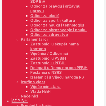
SDP BiH
Odbor za pravdu i državnu
upravu
Odbor za okoliš
Odbor za sport i kulturu
Odbor za nauku i tehnologiju
Odbor za obrazovanje i nauku
Odbor za zdravstvo
Parlamentarci
Zastupnici u skupštinama
kantona
Vijećnici / Odbornici
Zastupnici u PSBiH
Zastupnici u PFBiH
Delegati u Domu naroda PFBiH
Poslanici u NSRS
Izaslanici u Vijeću naroda RS
Izvršna vlast
Vijeće ministara
Vlada FBiH
Načelnici
SDP BiH
Pregled historije