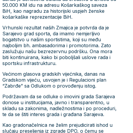
50.000 KM idu na adresu Košarkaškog saveza
BiH, kao nagradu za historijski uspjeh ženske
košarkaške reprezentacije BiH.
Vrhunski rezultat naših Zmajica je potvrda da je
Sarajevo grad sporta, da imamo nemjerljivo
bogatstvo u našim sportistima, koji su među
najboljim bh. ambasadorima i promotorima. Zato
zaslužuju našu bezrezervnu podršku. Ona mora
biti kontinuirana, kako bi poboljšali uslove rada i
sportsku infrastrukturu.
Većinom glasova gradskih vijećnika, danas na
Gradskom vijeću, usvojen je i Regulacioni plan
“Zabrđe” sa Odlukom o provođenju istog.
Podržavam da se odluke o imovini grada Sarajeva
donose u institucijama, javno i transparentno, u
skladu sa zakonima, nadležnostima i po proceduri,
te da se štiti interes grada i građana Sarajeva.
Kao gradonačelnica ne želim prejudicirati ishod u
slučaju preseljenja iz zgrade DPO, o čemu se