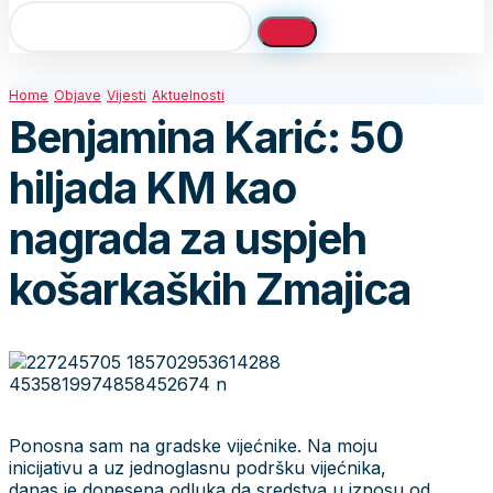
Home
Objave
Vijesti
Aktuelnosti
Benjamina Karić: 50
hiljada KM kao
nagrada za uspjeh
košarkaških Zmajica
Ponosna sam na gradske vijećnike. Na moju
inicijativu a uz jednoglasnu podršku vijećnika,
danas je donesena odluka da sredstva u iznosu od