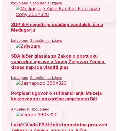
Izdvojeno
,
Saopštenja i izjave
SDP BiH najoštrije osuđuje vandalski čin u
Međugorju
Izdvojeno
,
Saopštenja i izjave
SDA jučer glasala za Zakon o postupku
vanredne uprave u Novoj Željezari Zenica,
danas napada vlastiti glas
Izdvojeno
,
Saopštenja i izjave
Potpisan ugovor o sufinansiranju Muzeja
književnosti i pozorišne umjetnosti BiH
Aktuelnosti
,
Izdvojeno
Lakić: Vlada FBiH želi stopostotno preuzeti
Željezaru Zenica; ugovor za Južnu