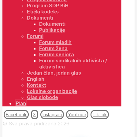
Program SDP BiH
Etički kodeks
Dokumenti
Dokumenti
Publikacije
Forumi
Forum mladih
Forum žena
Forum seniora
Forum sindikalnih aktivista /
aktivistica
Jedan član, jedan glas
English
Kontakt
Lokalne organizacije
Glas slobode
Plan
Facebook
X
Instagram
YouTube
TikTok
© Sva prava pridržana 2026