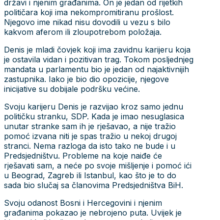
državi i njenim građanima. On je jedan od rijetkih
političara koji ima nekompromitiranu prošlost.
Njegovo ime nikad nisu dovodili u vezu s bilo
kakvom aferom ili zloupotrebom položaja.
Denis je mladi čovjek koji ima zavidnu karijeru koja
je ostavila vidan i pozitivan trag. Tokom posljednjeg
mandata u parlamentu bio je jedan od najaktivnijih
zastupnika. Iako je bio dio opozicije, njegove
inicijative su dobijale podršku većine.
Svoju karijeru Denis je razvijao kroz samo jednu
političku stranku, SDP. Kada je imao nesuglasica
unutar stranke sam ih je rješavao, a nije tražio
pomoć izvana niti je spas tražio u nekoj drugoj
stranci. Nema razloga da isto tako ne bude i u
Predsjedništvu. Probleme na koje naiđe će
rješavati sam, a neće po svoje mišljenje i pomoć ići
u Beograd, Zagreb ili Istanbul, kao što je to do
sada bio slučaj sa članovima Predsjedništva BiH.
Svoju odanost Bosni i Hercegovini i njenim
građanima pokazao je nebrojeno puta. Uvijek je