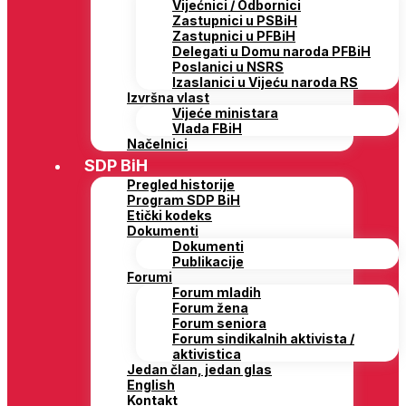
Vijećnici / Odbornici
Zastupnici u PSBiH
Zastupnici u PFBiH
Delegati u Domu naroda PFBiH
Poslanici u NSRS
Izaslanici u Vijeću naroda RS
Izvršna vlast
Vijeće ministara
Vlada FBiH
Načelnici
SDP BiH
Pregled historije
Program SDP BiH
Etički kodeks
Dokumenti
Dokumenti
Publikacije
Forumi
Forum mladih
Forum žena
Forum seniora
Forum sindikalnih aktivista /
aktivistica
Jedan član, jedan glas
English
Kontakt