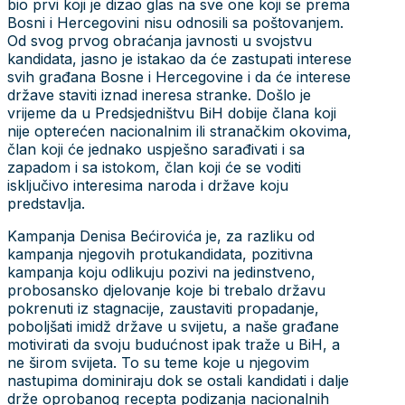
bio prvi koji je dizao glas na sve one koji se prema
Bosni i Hercegovini nisu odnosili sa poštovanjem.
Od svog prvog obraćanja javnosti u svojstvu
kandidata, jasno je istakao da će zastupati interese
svih građana Bosne i Hercegovine i da će interese
države staviti iznad ineresa stranke. Došlo je
vrijeme da u Predsjedništvu BiH dobije člana koji
nije opterećen nacionalnim ili stranačkim okovima,
član koji će jednako uspješno sarađivati i sa
zapadom i sa istokom, član koji će se voditi
isključivo interesima naroda i države koju
predstavlja.
Kampanja Denisa Bećirovića je, za razliku od
kampanja njegovih protukandidata, pozitivna
kampanja koju odlikuju pozivi na jedinstveno,
probosansko djelovanje koje bi trebalo državu
pokrenuti iz stagnacije, zaustaviti propadanje,
poboljšati imidž države u svijetu, a naše građane
motivirati da svoju budućnost ipak traže u BiH, a
ne širom svijeta. To su teme koje u njegovim
nastupima dominiraju dok se ostali kandidati i dalje
drže oprobanog recepta podizanja nacionalnih