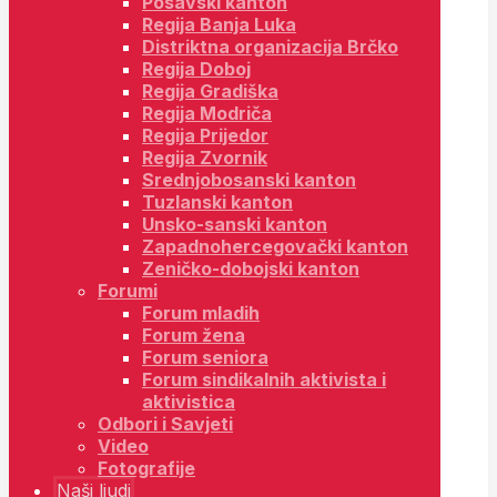
Posavski kanton
Regija Banja Luka
Distriktna organizacija Brčko
Regija Doboj
Regija Gradiška
Regija Modriča
Regija Prijedor
Regija Zvornik
Srednjobosanski kanton
Tuzlanski kanton
Unsko-sanski kanton
Zapadnohercegovački kanton
Zeničko-dobojski kanton
Forumi
Forum mladih
Forum žena
Forum seniora
Forum sindikalnih aktivista i
aktivistica
Odbori i Savjeti
Video
Fotografije
Naši ljudi