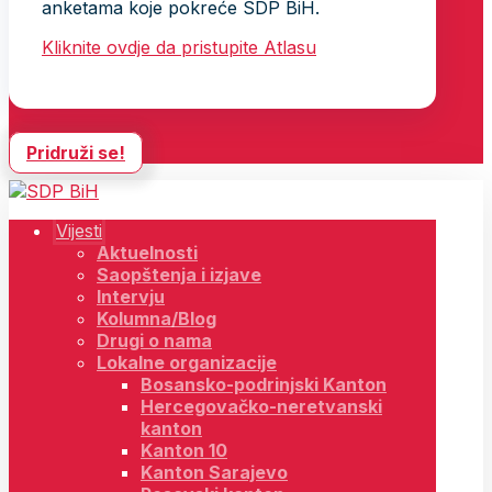
anketama koje pokreće SDP BiH.
Kliknite ovdje da pristupite Atlasu
Pridruži se!
Vijesti
Aktuelnosti
Saopštenja i izjave
Intervju
Kolumna/Blog
Drugi o nama
Lokalne organizacije
Bosansko-podrinjski Kanton
Hercegovačko-neretvanski
kanton
Kanton 10
Kanton Sarajevo