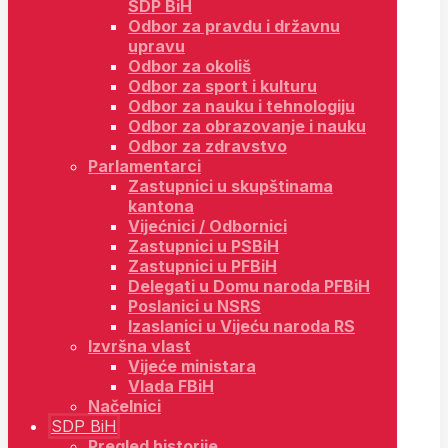
SDP BiH
Odbor za pravdu i državnu
upravu
Odbor za okoliš
Odbor za sport i kulturu
Odbor za nauku i tehnologiju
Odbor za obrazovanje i nauku
Odbor za zdravstvo
Parlamentarci
Zastupnici u skupštinama
kantona
Vijećnici / Odbornici
Zastupnici u PSBiH
Zastupnici u PFBiH
Delegati u Domu naroda PFBiH
Poslanici u NSRS
Izaslanici u Vijeću naroda RS
Izvršna vlast
Vijeće ministara
Vlada FBiH
Načelnici
SDP BiH
Pregled historije