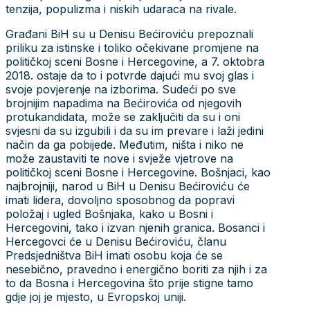
tenzija, populizma i niskih udaraca na rivale.
Građani BiH su u Denisu Bećiroviću prepoznali
priliku za istinske i toliko očekivane promjene na
političkoj sceni Bosne i Hercegovine, a 7. oktobra
2018. ostaje da to i potvrde dajući mu svoj glas i
svoje povjerenje na izborima. Sudeći po sve
brojnijim napadima na Bećirovića od njegovih
protukandidata, može se zaključiti da su i oni
svjesni da su izgubili i da su im prevare i laži jedini
način da ga pobijede. Međutim, ništa i niko ne
može zaustaviti te nove i svježe vjetrove na
političkoj sceni Bosne i Hercegovine. Bošnjaci, kao
najbrojniji, narod u BiH u Denisu Bećiroviću će
imati lidera, dovoljno sposobnog da popravi
položaj i ugled Bošnjaka, kako u Bosni i
Hercegovini, tako i izvan njenih granica. Bosanci i
Hercegovci će u Denisu Bećiroviću, članu
Predsjedništva BiH imati osobu koja će se
nesebično, pravedno i energično boriti za njih i za
to da Bosna i Hercegovina što prije stigne tamo
gdje joj je mjesto, u Evropskoj uniji.