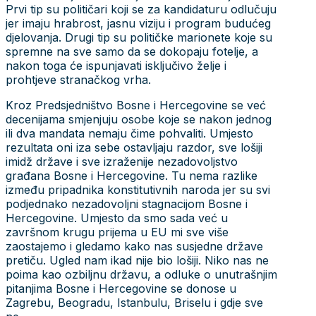
Prvi tip su političari koji se za kandidaturu odlučuju
jer imaju hrabrost, jasnu viziju i program budućeg
djelovanja. Drugi tip su političke marionete koje su
spremne na sve samo da se dokopaju fotelje, a
nakon toga će ispunjavati isključivo želje i
prohtjeve stranačkog vrha.
Kroz Predsjedništvo Bosne i Hercegovine se već
decenijama smjenjuju osobe koje se nakon jednog
ili dva mandata nemaju čime pohvaliti. Umjesto
rezultata oni iza sebe ostavljaju razdor, sve lošiji
imidž države i sve izraženije nezadovoljstvo
građana Bosne i Hercegovine. Tu nema razlike
između pripadnika konstitutivnih naroda jer su svi
podjednako nezadovoljni stagnacijom Bosne i
Hercegovine. Umjesto da smo sada već u
završnom krugu prijema u EU mi sve više
zaostajemo i gledamo kako nas susjedne države
pretiču. Ugled nam ikad nije bio lošiji. Niko nas ne
poima kao ozbiljnu državu, a odluke o unutrašnjim
pitanjima Bosne i Hercegovine se donose u
Zagrebu, Beogradu, Istanbulu, Briselu i gdje sve