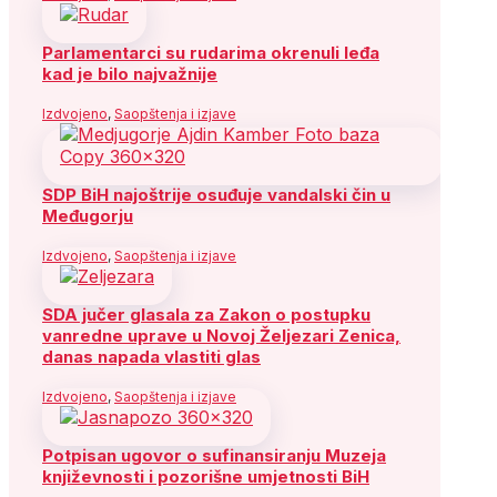
Parlamentarci su rudarima okrenuli leđa
kad je bilo najvažnije
Izdvojeno
,
Saopštenja i izjave
SDP BiH najoštrije osuđuje vandalski čin u
Međugorju
Izdvojeno
,
Saopštenja i izjave
SDA jučer glasala za Zakon o postupku
vanredne uprave u Novoj Željezari Zenica,
danas napada vlastiti glas
Izdvojeno
,
Saopštenja i izjave
Potpisan ugovor o sufinansiranju Muzeja
književnosti i pozorišne umjetnosti BiH