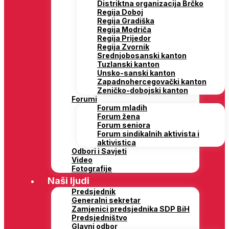
Distriktna organizacija Brčko
Regija Doboj
Regija Gradiška
Regija Modriča
Regija Prijedor
Regija Zvornik
Srednjobosanski kanton
Tuzlanski kanton
Unsko-sanski kanton
Zapadnohercegovački kanton
Zeničko-dobojski kanton
Forumi
Forum mladih
Forum žena
Forum seniora
Forum sindikalnih aktivista i
aktivistica
Odbori i Savjeti
Video
Fotografije
Naši ljudi
Predsjednik
Generalni sekretar
Zamjenici predsjednika SDP BiH
Predsjedništvo
Glavni odbor