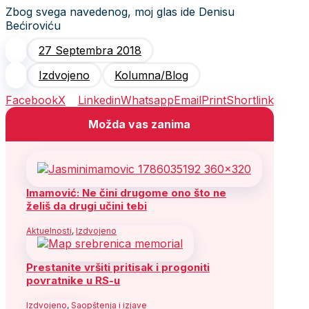
Zbog svega navedenog, moj glas ide Denisu
Bećiroviću
27 Septembra 2018
Izdvojeno
Kolumna/Blog
Facebook
X
Linkedin
Whatsapp
Email
Print
Shortlink
Možda vas zanima
Imamović: Ne čini drugome ono što ne
želiš da drugi učini tebi
Aktuelnosti
,
Izdvojeno
Prestanite vršiti pritisak i progoniti
povratnike u RS-u
Izdvojeno
,
Saopštenja i izjave