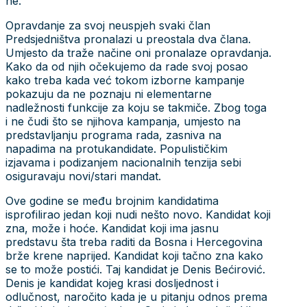
ne.
Opravdanje za svoj neuspjeh svaki član
Predsjedništva pronalazi u preostala dva člana.
Umjesto da traže načine oni pronalaze opravdanja.
Kako da od njih očekujemo da rade svoj posao
kako treba kada već tokom izborne kampanje
pokazuju da ne poznaju ni elementarne
nadležnosti funkcije za koju se takmiče. Zbog toga
i ne čudi što se njihova kampanja, umjesto na
predstavljanju programa rada, zasniva na
napadima na protukandidate. Populističkim
izjavama i podizanjem nacionalnih tenzija sebi
osiguravaju novi/stari mandat.
Ove godine se među brojnim kandidatima
isprofilirao jedan koji nudi nešto novo. Kandidat koji
zna, može i hoće. Kandidat koji ima jasnu
predstavu šta treba raditi da Bosna i Hercegovina
brže krene naprijed. Kandidat koji tačno zna kako
se to može postići. Taj kandidat je Denis Bećirović.
Denis je kandidat kojeg krasi dosljednost i
odlučnost, naročito kada je u pitanju odnos prema