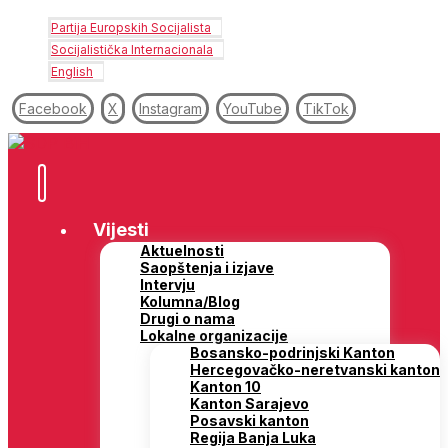
Partija Europskih Socijalista
Socijalistička Internacionala
English
Facebook
X
Instagram
YouTube
TikTok
Vijesti
Aktuelnosti
Saopštenja i izjave
Intervju
Kolumna/Blog
Drugi o nama
Lokalne organizacije
Bosansko-podrinjski Kanton
Hercegovačko-neretvanski kanton
Kanton 10
Kanton Sarajevo
Posavski kanton
Regija Banja Luka