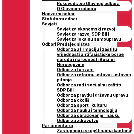
Rukovodstvo Glavnog odbora
O Glavnom odboru
Nadzorni odbor
Statutarni odbor
Savjeti
Savjet za ekonomski razvoj
Savjet za razvoj SDP BiH
Savjet za lokalnu samoupravu
Odbori Predsjedništva
Odbor za afirmaciju i zaštitu
vrijednosti antifašističke borbe
naroda i narodnosti Bosne i
Hercegovine
Odbor za turizam
Odbor za reformu ustava i ustavna
pitanja
Odbor za rad i socijalnu zaštitu
SDP BiH
Odbor za pravdu i državnu upravu
Odbor za okoliš
Odbor za sport i kulturu
Odbor za nauku i tehnologiju
Odbor za obrazovanje i nauku
Odbor za zdravstvo
Parlamentarci
Zastupnici u skupštinama kantona