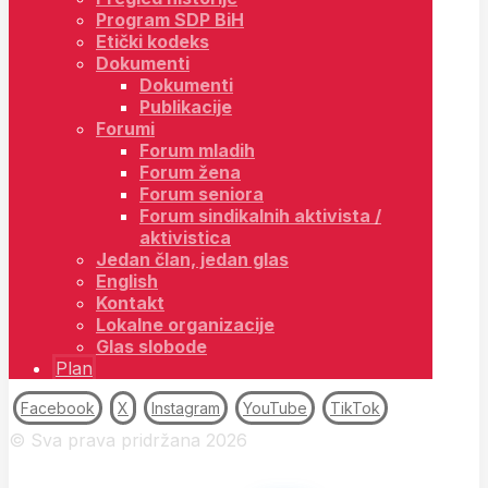
Program SDP BiH
Etički kodeks
Dokumenti
Dokumenti
Publikacije
Forumi
Forum mladih
Forum žena
Forum seniora
Forum sindikalnih aktivista /
aktivistica
Jedan član, jedan glas
English
Kontakt
Lokalne organizacije
Glas slobode
Plan
Facebook
X
Instagram
YouTube
TikTok
© Sva prava pridržana 2026