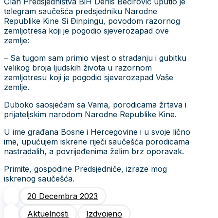
Član Predsjedništva BiH Denis Bećirović uputio je
telegram saučešća predsjedniku Narodne
Republike Kine Si Đinpingu, povodom razornog
zemljotresa koji je pogodio sjeverozapad ove
zemlje:
– Sa tugom sam primio vijest o stradanju i gubitku
velikog broja ljudskih života u razornom
zemljotresu koji je pogodio sjeverozapad Vaše
zemlje.
Duboko saosjećam sa Vama, porodicama žrtava i
prijateljskim narodom Narodne Republike Kine.
U ime građana Bosne i Hercegovine i u svoje lično
ime, upućujem iskrene riječi saučešća porodicama
nastradalih, a povrijeđenima želim brz oporavak.
Primite, gospodine Predsjedniče, izraze mog
iskrenog saučešća.
20 Decembra 2023
Aktuelnosti
Izdvojeno