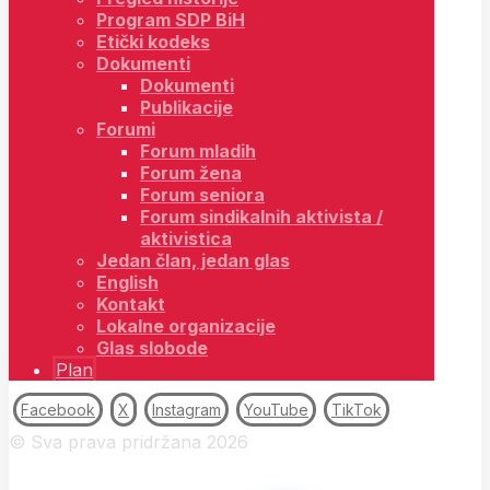
Program SDP BiH
Etički kodeks
Dokumenti
Dokumenti
Publikacije
Forumi
Forum mladih
Forum žena
Forum seniora
Forum sindikalnih aktivista /
aktivistica
Jedan član, jedan glas
English
Kontakt
Lokalne organizacije
Glas slobode
Plan
Facebook
X
Instagram
YouTube
TikTok
© Sva prava pridržana 2026