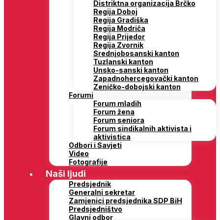
Distriktna organizacija Brčko
Regija Doboj
Regija Gradiška
Regija Modriča
Regija Prijedor
Regija Zvornik
Srednjobosanski kanton
Tuzlanski kanton
Unsko-sanski kanton
Zapadnohercegovački kanton
Zeničko-dobojski kanton
Forumi
Forum mladih
Forum žena
Forum seniora
Forum sindikalnih aktivista i
aktivistica
Odbori i Savjeti
Video
Fotografije
Naši ljudi
Predsjednik
Generalni sekretar
Zamjenici predsjednika SDP BiH
Predsjedništvo
Glavni odbor