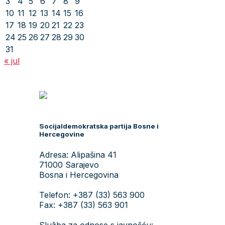
3
4
5
6
7
8
9
10
11
12
13
14
15
16
17
18
19
20
21
22
23
24
25
26
27
28
29
30
31
« jul
Socijaldemokratska partija Bosne i
Hercegovine
Adresa: Alipašina 41
71000 Sarajevo
Bosna i Hercegovina
Telefon: +387 (33) 563 900
Fax: +387 (33) 563 901
Služba za odnose s javnošću: