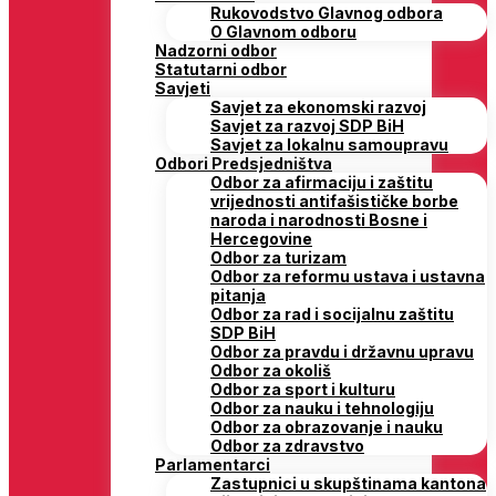
Rukovodstvo Glavnog odbora
O Glavnom odboru
Nadzorni odbor
Statutarni odbor
Savjeti
Savjet za ekonomski razvoj
Savjet za razvoj SDP BiH
Savjet za lokalnu samoupravu
Odbori Predsjedništva
Odbor za afirmaciju i zaštitu
vrijednosti antifašističke borbe
naroda i narodnosti Bosne i
Hercegovine
Odbor za turizam
Odbor za reformu ustava i ustavna
pitanja
Odbor za rad i socijalnu zaštitu
SDP BiH
Odbor za pravdu i državnu upravu
Odbor za okoliš
Odbor za sport i kulturu
Odbor za nauku i tehnologiju
Odbor za obrazovanje i nauku
Odbor za zdravstvo
Parlamentarci
Zastupnici u skupštinama kantona