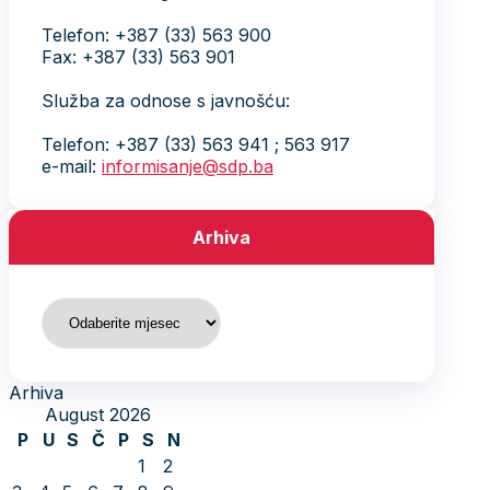
Telefon: +387 (33) 563 900
Fax: +387 (33) 563 901
Služba za odnose s javnošću:
Telefon: +387 (33) 563 941 ; 563 917
e-mail:
informisanje@sdp.ba
Arhiva
Arhiva
Arhiva
August 2026
P
U
S
Č
P
S
N
1
2