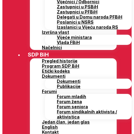
Vijećnici / Odbornici
Zastupnici u PSBiH
Zastupnici u PFBiH
Delegati u Domu naroda PFBiH
Poslanici u NSRS
Izaslanici u Vijeću naroda RS
Izvršna vlast
Vijeće ministara
Vlada FBiH
Načelnici
SDP BiH
Pregled historije
Program SDP BiH
Etički kodeks
Dokumenti
Dokumenti
Publikacije
Forumi
Forum mladih
Forum žena
Forum seniora
Forum sindikalnih aktivista /
aktivistica
Jedan član, jedan glas
English
Kontakt