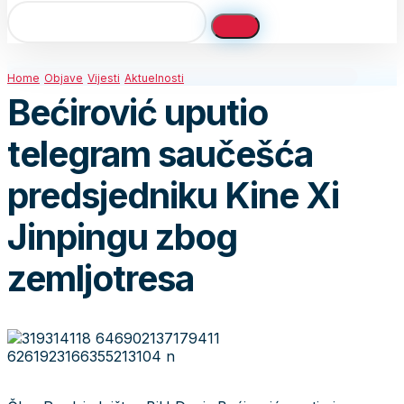
Home
Objave
Vijesti
Aktuelnosti
Bećirović uputio
telegram saučešća
predsjedniku Kine Xi
Jinpingu zbog
zemljotresa