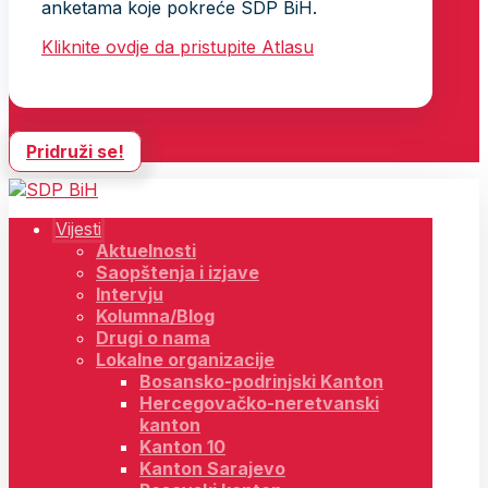
anketama koje pokreće SDP BiH.
Kliknite ovdje da pristupite Atlasu
Pridruži se!
Vijesti
Aktuelnosti
Saopštenja i izjave
Intervju
Kolumna/Blog
Drugi o nama
Lokalne organizacije
Bosansko-podrinjski Kanton
Hercegovačko-neretvanski
kanton
Kanton 10
Kanton Sarajevo