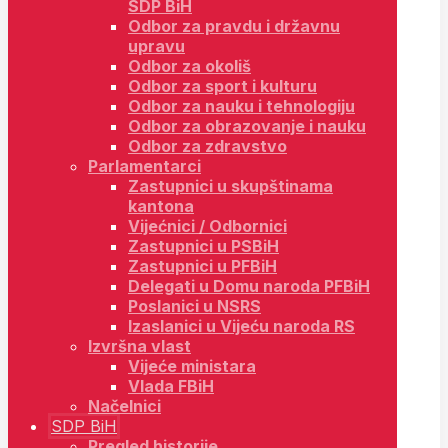
SDP BiH
Odbor za pravdu i državnu
upravu
Odbor za okoliš
Odbor za sport i kulturu
Odbor za nauku i tehnologiju
Odbor za obrazovanje i nauku
Odbor za zdravstvo
Parlamentarci
Zastupnici u skupštinama
kantona
Vijećnici / Odbornici
Zastupnici u PSBiH
Zastupnici u PFBiH
Delegati u Domu naroda PFBiH
Poslanici u NSRS
Izaslanici u Vijeću naroda RS
Izvršna vlast
Vijeće ministara
Vlada FBiH
Načelnici
SDP BiH
Pregled historije