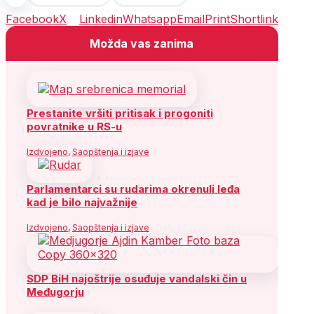
Facebook
X
Linkedin
Whatsapp
Email
Print
Shortlink
Možda vas zanima
Prestanite vršiti pritisak i progoniti
povratnike u RS-u
Izdvojeno
,
Saopštenja i izjave
Parlamentarci su rudarima okrenuli leđa
kad je bilo najvažnije
Izdvojeno
,
Saopštenja i izjave
SDP BiH najoštrije osuđuje vandalski čin u
Međugorju