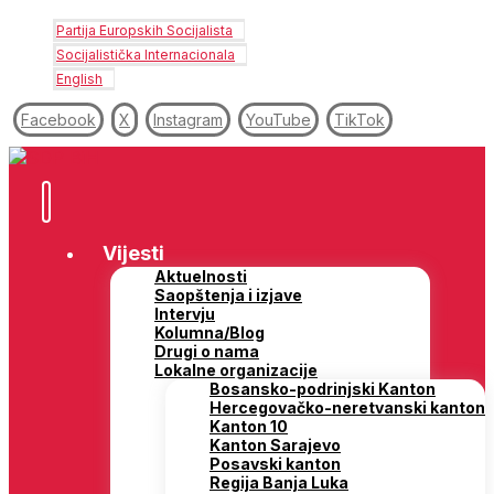
Partija Europskih Socijalista
Socijalistička Internacionala
English
Facebook
X
Instagram
YouTube
TikTok
Vijesti
Aktuelnosti
Saopštenja i izjave
Intervju
Kolumna/Blog
Drugi o nama
Lokalne organizacije
Bosansko-podrinjski Kanton
Hercegovačko-neretvanski kanton
Kanton 10
Kanton Sarajevo
Posavski kanton
Regija Banja Luka