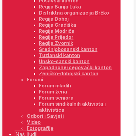
Posavski kanton
Regija Banja Luka
Distriktna organizacija Brčko
Regija Doboj
Regija Gradiška
Regija Modriča
Regija Prijedor
Regija Zvornik
Srednjobosanski kanton
Tuzlanski kanton
Unsko-sanski kanton
Zapadnohercegovački kanton
Zeničko-dobojski kanton
Forumi
Forum mladih
Forum žena
Forum seniora
Forum sindikalnih aktivista i
aktivistica
Odbori i Savjeti
Video
Fotografije
Naši ljudi