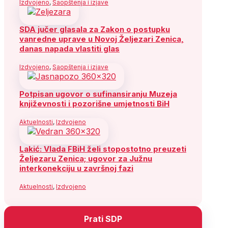
Izdvojeno
,
Saopštenja i izjave
SDA jučer glasala za Zakon o postupku
vanredne uprave u Novoj Željezari Zenica,
danas napada vlastiti glas
Izdvojeno
,
Saopštenja i izjave
Potpisan ugovor o sufinansiranju Muzeja
književnosti i pozorišne umjetnosti BiH
Aktuelnosti
,
Izdvojeno
Lakić: Vlada FBiH želi stopostotno preuzeti
Željezaru Zenica; ugovor za Južnu
interkonekciju u završnoj fazi
Aktuelnosti
,
Izdvojeno
Prati SDP