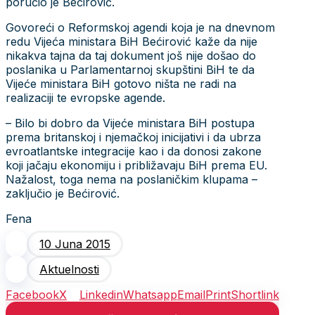
poručio je Bećirović.
Govoreći o Reformskoj agendi koja je na dnevnom
redu Vijeća ministara BiH Bećirović kaže da nije
nikakva tajna da taj dokument još nije došao do
poslanika u Parlamentarnoj skupštini BiH te da
Vijeće ministara BiH gotovo ništa ne radi na
realizaciji te evropske agende.
– Bilo bi dobro da Vijeće ministara BiH postupa
prema britanskoj i njemačkoj inicijativi i da ubrza
evroatlantske integracije kao i da donosi zakone
koji jačaju ekonomiju i približavaju BiH prema EU.
Nažalost, toga nema na poslaničkim klupama –
zaključio je Bećirović.
Fena
10 Juna 2015
Aktuelnosti
Facebook
X
Linkedin
Whatsapp
Email
Print
Shortlink