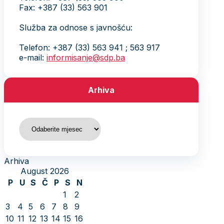
Fax: +387 (33) 563 901
Služba za odnose s javnošću:
Telefon: +387 (33) 563 941 ; 563 917
e-mail:
informisanje@sdp.ba
Arhiva
Arhiva
Arhiva
August 2026
P
U
S
Č
P
S
N
1
2
3
4
5
6
7
8
9
10
11
12
13
14
15
16