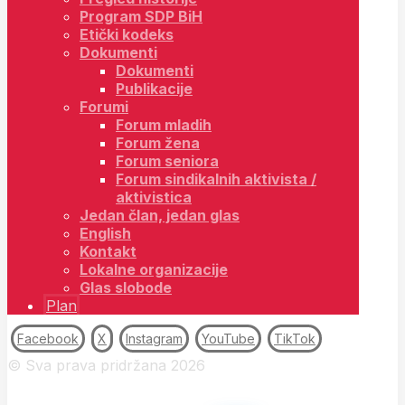
Program SDP BiH
Etički kodeks
Dokumenti
Dokumenti
Publikacije
Forumi
Forum mladih
Forum žena
Forum seniora
Forum sindikalnih aktivista /
aktivistica
Jedan član, jedan glas
English
Kontakt
Lokalne organizacije
Glas slobode
Plan
Facebook
X
Instagram
YouTube
TikTok
© Sva prava pridržana 2026