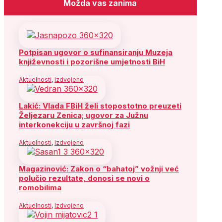
Možda vas zanima
Potpisan ugovor o sufinansiranju Muzeja
književnosti i pozorišne umjetnosti BiH
Aktuelnosti
,
Izdvojeno
Lakić: Vlada FBiH želi stopostotno preuzeti
Željezaru Zenica; ugovor za Južnu
interkonekciju u završnoj fazi
Aktuelnosti
,
Izdvojeno
Magazinović: Zakon o “bahatoj” vožnji već
polučio rezultate, donosi se novi o
romobilima
Aktuelnosti
,
Izdvojeno