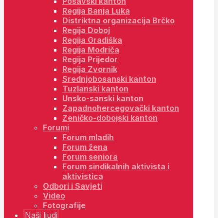
Posavski kanton
Regija Banja Luka
Distriktna organizacija Brčko
Regija Doboj
Regija Gradiška
Regija Modriča
Regija Prijedor
Regija Zvornik
Srednjobosanski kanton
Tuzlanski kanton
Unsko-sanski kanton
Zapadnohercegovački kanton
Zeničko-dobojski kanton
Forumi
Forum mladih
Forum žena
Forum seniora
Forum sindikalnih aktivista i
aktivistica
Odbori i Savjeti
Video
Fotografije
Naši ljudi