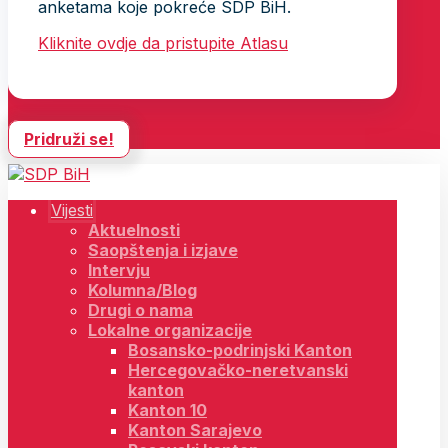
anketama koje pokreće SDP BiH.
Kliknite ovdje da pristupite Atlasu
Pridruži se!
Vijesti
Aktuelnosti
Saopštenja i izjave
Intervju
Kolumna/Blog
Drugi o nama
Lokalne organizacije
Bosansko-podrinjski Kanton
Hercegovačko-neretvanski
kanton
Kanton 10
Kanton Sarajevo