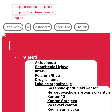
Partija Europskih Socijalista
Socijalistička Internacionala
English
Facebook
X
Instagram
YouTube
TikTok
Vijesti
Aktuelnosti
Saopštenja i izjave
Intervju
Kolumna/Blog
Drugi o nama
Lokalne organizacije
Bosansko-podrinjski Kanton
Hercegovačko-neretvanski kanton
Kanton 10
Kanton Sarajevo
Posavski kanton
Regija Banja Luka