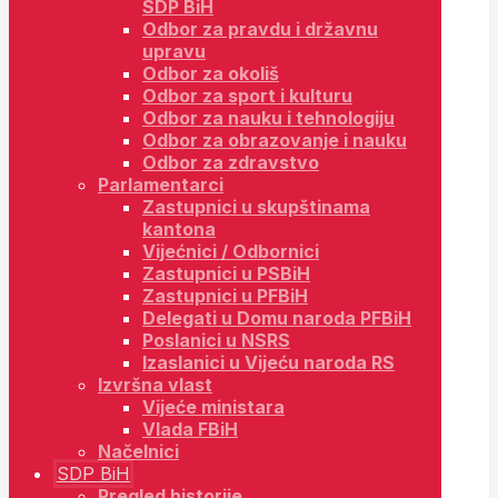
SDP BiH
Odbor za pravdu i državnu
upravu
Odbor za okoliš
Odbor za sport i kulturu
Odbor za nauku i tehnologiju
Odbor za obrazovanje i nauku
Odbor za zdravstvo
Parlamentarci
Zastupnici u skupštinama
kantona
Vijećnici / Odbornici
Zastupnici u PSBiH
Zastupnici u PFBiH
Delegati u Domu naroda PFBiH
Poslanici u NSRS
Izaslanici u Vijeću naroda RS
Izvršna vlast
Vijeće ministara
Vlada FBiH
Načelnici
SDP BiH
Pregled historije