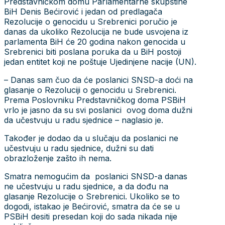
Predstavničkom domu Parlamentarne skupštine
BiH Denis Bećirović i jedan od predlagača
Rezolucije o genocidu u Srebrenici poručio je
danas da ukoliko Rezolucija ne bude usvojena iz
parlamenta BiH će 20 godina nakon genocida u
Srebrenici biti poslana poruka da u BiH postoji
jedan entitet koji ne poštuje Ujedinjene nacije (UN).
– Danas sam čuo da će poslanici SNSD-a doći na
glasanje o Rezoluciji o genocidu u Srebrenici.
Prema Poslovniku Predstavničkog doma PSBiH
vrlo je jasno da su svi poslanici ovog doma dužni
da učestvuju u radu sjednice – naglasio je.
Također je dodao da u slučaju da poslanici ne
učestvuju u radu sjednice, dužni su dati
obrazloženje zašto ih nema.
Smatra nemogućim da poslanici SNSD-a danas
ne učestvuju u radu sjednice, a da dođu na
glasanje Rezolucije o Srebrenici. Ukoliko se to
dogodi, istakao je Bećirović, smatra da će se u
PSBiH desiti presedan koji do sada nikada nije