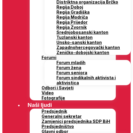
Distriktna organizacija Brčko
Regija Doboj
Regija Gradiška
Regija Modriča
Regija Prijedor
Regija Zvornik
Srednjobosanski kanton
Tuzlanski kanton
Unsko-sanski kanton
Zapadnohercegovački kanton
Zeničko-dobojski kanton
Forumi
Forum mladih
Forum žena
Forum seniora
Forum sindikalnih aktivista i
aktivistica
Odbori i Savjeti
Video
Fotografije
Naši ljudi
Predsjednik
Generalni sekretar
Zamjenici predsjednika SDP BiH
Predsjedništvo
Glavni odbor