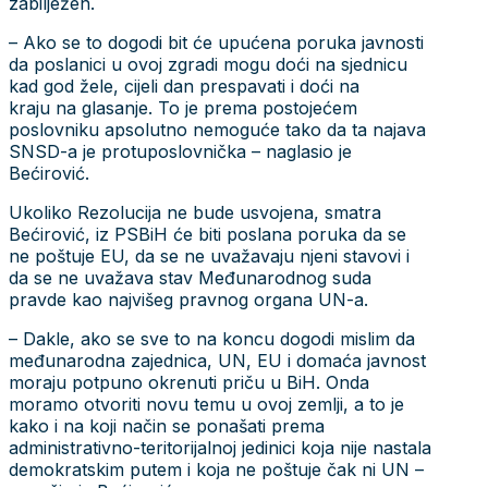
zabilježen.
– Ako se to dogodi bit će upućena poruka javnosti
da poslanici u ovoj zgradi mogu doći na sjednicu
kad god žele, cijeli dan prespavati i doći na
kraju na glasanje. To je prema postojećem
poslovniku apsolutno nemoguće tako da ta najava
SNSD-a je protuposlovnička – naglasio je
Bećirović.
Ukoliko Rezolucija ne bude usvojena, smatra
Bećirović, iz PSBiH će biti poslana poruka da se
ne poštuje EU, da se ne uvažavaju njeni stavovi i
da se ne uvažava stav Međunarodnog suda
pravde kao najvišeg pravnog organa UN-a.
– Dakle, ako se sve to na koncu dogodi mislim da
međunarodna zajednica, UN, EU i domaća javnost
moraju potpuno okrenuti priču u BiH. Onda
moramo otvoriti novu temu u ovoj zemlji, a to je
kako i na koji način se ponašati prema
administrativno-teritorijalnoj jedinici koja nije nastala
demokratskim putem i koja ne poštuje čak ni UN –