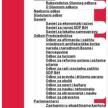
Rukovodstvo Glavnog odbora
O Glavnom odboru
Nadzorni odbor
Statutarni odbor
Savjeti
Savjet za ekonomski razvoj
Savjet za razvoj SDP BiH
Savjet za lokalnu samoupravu
Odbori Predsjedništva
Odbor za afirmaciju i zaštitu
vrijednosti antifašističke borbe
naroda i narodnosti Bosne i
Hercegovine
Odbor za turizam
Odbor za reformu ustava i ustavna
pitanja
Odbor za rad i socijalnu zaštitu
SDP BiH
Odbor za pravdu i državnu upravu
Odbor za okoliš
Odbor za sport i kulturu
Odbor za nauku i tehnologiju
Odbor za obrazovanje i nauku
Odbor za zdravstvo
Parlamentarci
Zastupnici u skupštinama kantona