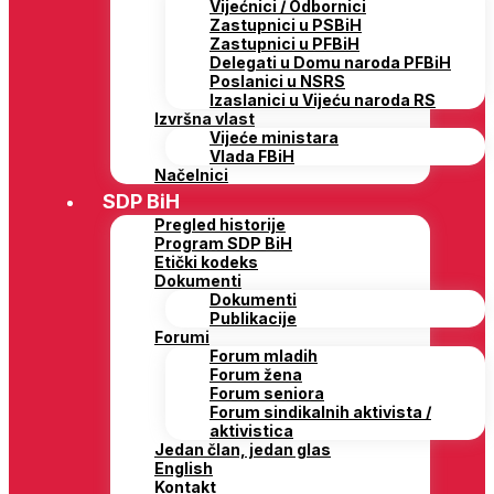
Vijećnici / Odbornici
Zastupnici u PSBiH
Zastupnici u PFBiH
Delegati u Domu naroda PFBiH
Poslanici u NSRS
Izaslanici u Vijeću naroda RS
Izvršna vlast
Vijeće ministara
Vlada FBiH
Načelnici
SDP BiH
Pregled historije
Program SDP BiH
Etički kodeks
Dokumenti
Dokumenti
Publikacije
Forumi
Forum mladih
Forum žena
Forum seniora
Forum sindikalnih aktivista /
aktivistica
Jedan član, jedan glas
English
Kontakt