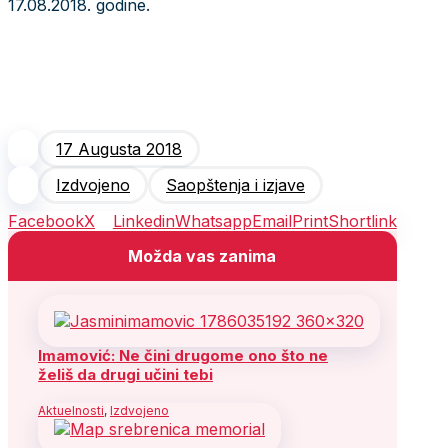
17.08.2018. godine.
17 Augusta 2018
Izdvojeno
Saopštenja i izjave
Facebook
X
Linkedin
Whatsapp
Email
Print
Shortlink
Možda vas zanima
Imamović: Ne čini drugome ono što ne
želiš da drugi učini tebi
Aktuelnosti
,
Izdvojeno