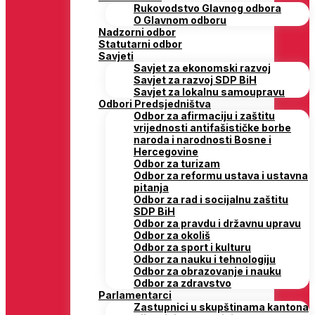
Rukovodstvo Glavnog odbora
O Glavnom odboru
Nadzorni odbor
Statutarni odbor
Savjeti
Savjet za ekonomski razvoj
Savjet za razvoj SDP BiH
Savjet za lokalnu samoupravu
Odbori Predsjedništva
Odbor za afirmaciju i zaštitu
vrijednosti antifašističke borbe
naroda i narodnosti Bosne i
Hercegovine
Odbor za turizam
Odbor za reformu ustava i ustavna
pitanja
Odbor za rad i socijalnu zaštitu
SDP BiH
Odbor za pravdu i državnu upravu
Odbor za okoliš
Odbor za sport i kulturu
Odbor za nauku i tehnologiju
Odbor za obrazovanje i nauku
Odbor za zdravstvo
Parlamentarci
Zastupnici u skupštinama kantona