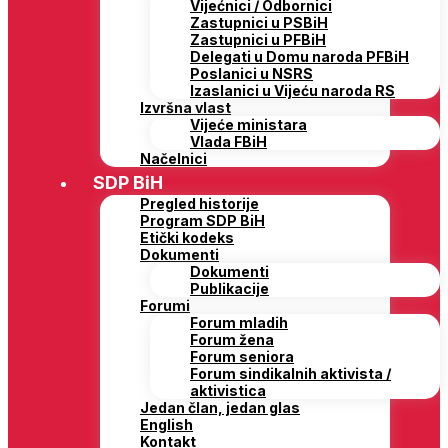
Vijećnici / Odbornici
Zastupnici u PSBiH
Zastupnici u PFBiH
Delegati u Domu naroda PFBiH
Poslanici u NSRS
Izaslanici u Vijeću naroda RS
Izvršna vlast
Vijeće ministara
Vlada FBiH
Načelnici
SDP BiH
Pregled historije
Program SDP BiH
Etički kodeks
Dokumenti
Dokumenti
Publikacije
Forumi
Forum mladih
Forum žena
Forum seniora
Forum sindikalnih aktivista /
aktivistica
Jedan član, jedan glas
English
Kontakt