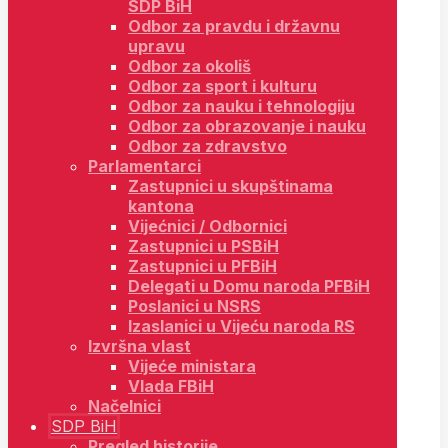
SDP BiH
Odbor za pravdu i državnu
upravu
Odbor za okoliš
Odbor za sport i kulturu
Odbor za nauku i tehnologiju
Odbor za obrazovanje i nauku
Odbor za zdravstvo
Parlamentarci
Zastupnici u skupštinama
kantona
Vijećnici / Odbornici
Zastupnici u PSBiH
Zastupnici u PFBiH
Delegati u Domu naroda PFBiH
Poslanici u NSRS
Izaslanici u Vijeću naroda RS
Izvršna vlast
Vijeće ministara
Vlada FBiH
Načelnici
SDP BiH
Pregled historije