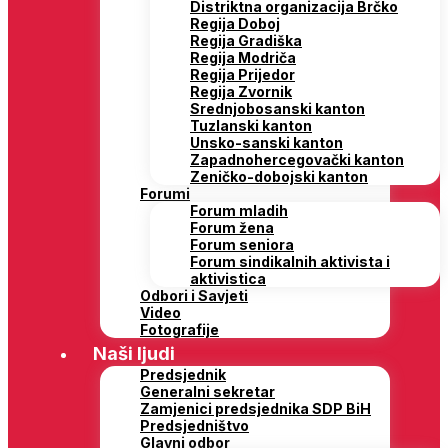
Distriktna organizacija Brčko
Regija Doboj
Regija Gradiška
Regija Modriča
Regija Prijedor
Regija Zvornik
Srednjobosanski kanton
Tuzlanski kanton
Unsko-sanski kanton
Zapadnohercegovački kanton
Zeničko-dobojski kanton
Forumi
Forum mladih
Forum žena
Forum seniora
Forum sindikalnih aktivista i
aktivistica
Odbori i Savjeti
Video
Fotografije
Naši ljudi
Predsjednik
Generalni sekretar
Zamjenici predsjednika SDP BiH
Predsjedništvo
Glavni odbor