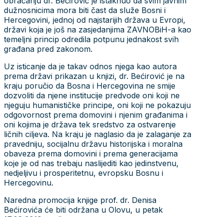
obraćanju dr. Bećirović je istaknuo da svim javnim
dužnosnicima mora biti čast da služe Bosni i
Hercegovini, jednoj od najstarijih država u Evropi,
državi koja je još na zasjedanjima ZAVNOBiH-a kao
temeljni princip odredila potpunu jednakost svih
građana pred zakonom.
Uz isticanje da je takav odnos njega kao autora
prema državi prikazan u knjizi, dr. Bećirović je na
kraju poručio da Bosna i Hercegovina ne smije
dozvoliti da njene institucije predvode oni koji ne
njeguju humanističke principe, oni koji ne pokazuju
odgovornost prema domovini i njenim građanima i
oni kojima je država tek sredstvo za ostvarenje
ličnih ciljeva. Na kraju je naglasio da je zalaganje za
pravedniju, socijalnu državu historijska i moralna
obaveza prema domovini i prema generacijama
koje je od nas trebaju naslijediti kao jedinstvenu,
nedjeljivu i prosperitetnu, evropsku Bosnu i
Hercegovinu.
Naredna promocija knjige prof. dr. Denisa
Bećirovića će biti održana u Olovu, u petak