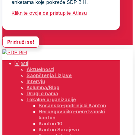
anketama koje pokreće SDP BiH.
Kliknite ovdje da pristupite Atlasu
Pridruži se!
Vijesti
Aktuelnosti
Saopštenja i izjave
Intervju
Kolumna/Blog
Drugi o nama
Lokalne organizacije
Bosansko-podrinjski Kanton
Hercegovačko-neretvanski
kanton
Kanton 10
Kanton Sarajevo