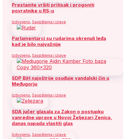
Prestanite vršiti pritisak i progoniti
povratnike u RS-u
Izdvojeno
,
Saopštenja i izjave
Parlamentarci su rudarima okrenuli leđa
kad je bilo najvažnije
Izdvojeno
,
Saopštenja i izjave
SDP BiH najoštrije osuđuje vandalski čin u
Međugorju
Izdvojeno
,
Saopštenja i izjave
SDA jučer glasala za Zakon o postupku
vanredne uprave u Novoj Željezari Zenica,
danas napada vlastiti glas
Izdvojeno
,
Saopštenja i izjave