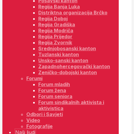
Posavski kanton
Regija Banja Luka
Distriktna organizacija Brčko
Regija Doboj
Regija Gradiška
Regija Modriča
Regija Prijedor
Regija Zvornik
Srednjobosanski kanton
Tuzlanski kanton
Unsko-sanski kanton
Zapadnohercegovački kanton
Zeničko-dobojski kanton
Forumi
Forum mladih
Forum žena
Forum seniora
Forum sindikalnih aktivista i
aktivistica
Odbori i Savjeti
Video
Fotografije
Naši ljudi