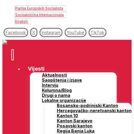
Partija Europskih Socijalista
Socijalistička Internacionala
English
Facebook
X
Instagram
YouTube
TikTok
Vijesti
Aktuelnosti
Saopštenja i izjave
Intervju
Kolumna/Blog
Drugi o nama
Lokalne organizacije
Bosansko-podrinjski Kanton
Hercegovačko-neretvanski kanton
Kanton 10
Kanton Sarajevo
Posavski kanton
Regija Banja Luka