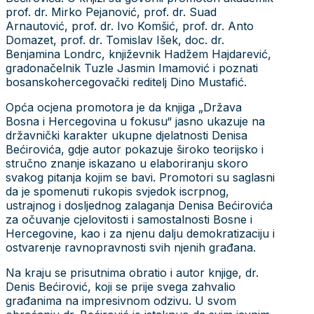
prof. dr. Mirko Pejanović, prof. dr. Suad
Arnautović, prof. dr. Ivo Komšić, prof. dr. Anto
Domazet, prof. dr. Tomislav Išek, doc. dr.
Benjamina Londrc, književnik Hadžem Hajdarević,
gradonačelnik Tuzle Jasmin Imamović i poznati
bosanskohercegovački reditelj Dino Mustafić.
Opća ocjena promotora je da knjiga „Država
Bosna i Hercegovina u fokusu“ jasno ukazuje na
državnički karakter ukupne djelatnosti Denisa
Bećirovića, gdje autor pokazuje široko teorijsko i
stručno znanje iskazano u elaboriranju skoro
svakog pitanja kojim se bavi. Promotori su saglasni
da je spomenuti rukopis svjedok iscrpnog,
ustrajnog i dosljednog zalaganja Denisa Bećirovića
za očuvanje cjelovitosti i samostalnosti Bosne i
Hercegovine, kao i za njenu dalju demokratizaciju i
ostvarenje ravnopravnosti svih njenih građana.
Na kraju se prisutnima obratio i autor knjige, dr.
Denis Bećirović, koji se prije svega zahvalio
građanima na impresivnom odzivu. U svom