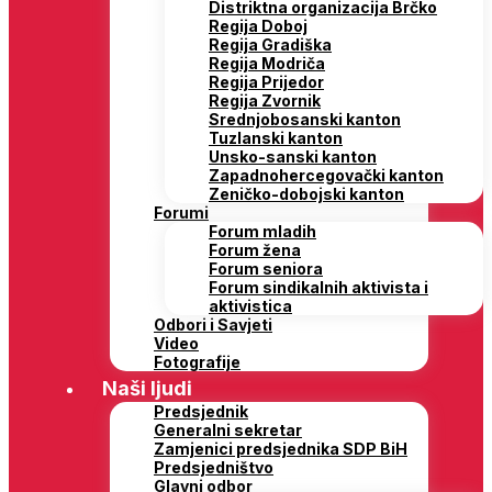
Distriktna organizacija Brčko
Regija Doboj
Regija Gradiška
Regija Modriča
Regija Prijedor
Regija Zvornik
Srednjobosanski kanton
Tuzlanski kanton
Unsko-sanski kanton
Zapadnohercegovački kanton
Zeničko-dobojski kanton
Forumi
Forum mladih
Forum žena
Forum seniora
Forum sindikalnih aktivista i
aktivistica
Odbori i Savjeti
Video
Fotografije
Naši ljudi
Predsjednik
Generalni sekretar
Zamjenici predsjednika SDP BiH
Predsjedništvo
Glavni odbor