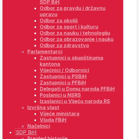
SDP BiH
Odbor za pravdu i državnu
upravu
Odbor za okoliš
Odbor za sport i kulturu
Odbor za nauku i tehnologiju
Odbor za obrazovanje i nauku
Odbor za zdravstvo
Parlamentarci
Zastupnici u skupštinama
kantona
Vijećnici / Odbornici
Zastupnici u PSBiH
Zastupnici u PFBiH
Delegati u Domu naroda PFBiH
Poslanici u NSRS
Izaslanici u Vijeću naroda RS
Izvršna vlast
Vijeće ministara
Vlada FBiH
Načelnici
SDP BiH
Pregled historije