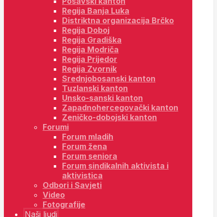
Posavski kanton
Regija Banja Luka
Distriktna organizacija Brčko
Regija Doboj
Regija Gradiška
Regija Modriča
Regija Prijedor
Regija Zvornik
Srednjobosanski kanton
Tuzlanski kanton
Unsko-sanski kanton
Zapadnohercegovački kanton
Zeničko-dobojski kanton
Forumi
Forum mladih
Forum žena
Forum seniora
Forum sindikalnih aktivista i
aktivistica
Odbori i Savjeti
Video
Fotografije
Naši ljudi