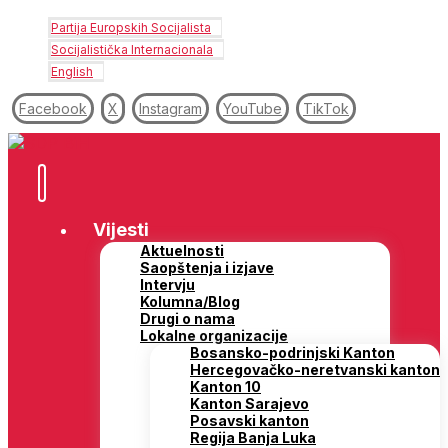
Partija Europskih Socijalista
Socijalistička Internacionala
English
Facebook
X
Instagram
YouTube
TikTok
Vijesti
Aktuelnosti
Saopštenja i izjave
Intervju
Kolumna/Blog
Drugi o nama
Lokalne organizacije
Bosansko-podrinjski Kanton
Hercegovačko-neretvanski kanton
Kanton 10
Kanton Sarajevo
Posavski kanton
Regija Banja Luka