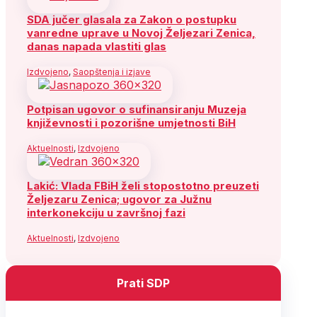
SDA jučer glasala za Zakon o postupku
vanredne uprave u Novoj Željezari Zenica,
danas napada vlastiti glas
Izdvojeno
,
Saopštenja i izjave
Potpisan ugovor o sufinansiranju Muzeja
književnosti i pozorišne umjetnosti BiH
Aktuelnosti
,
Izdvojeno
Lakić: Vlada FBiH želi stopostotno preuzeti
Željezaru Zenica; ugovor za Južnu
interkonekciju u završnoj fazi
Aktuelnosti
,
Izdvojeno
Prati SDP