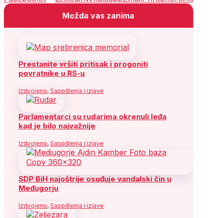
Možda vas zanima
Prestanite vršiti pritisak i progoniti
povratnike u RS-u
Izdvojeno
,
Saopštenja i izjave
Parlamentarci su rudarima okrenuli leđa
kad je bilo najvažnije
Izdvojeno
,
Saopštenja i izjave
SDP BiH najoštrije osuđuje vandalski čin u
Međugorju
Izdvojeno
,
Saopštenja i izjave