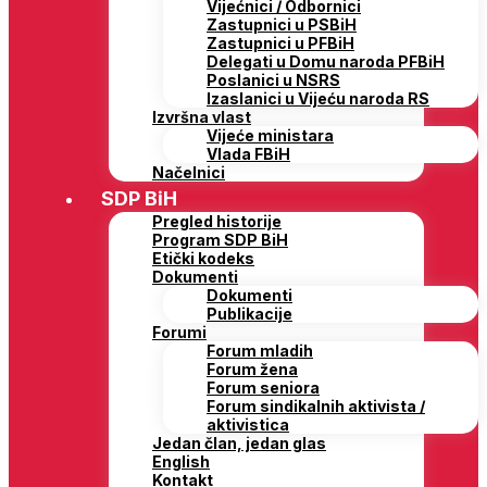
Vijećnici / Odbornici
Zastupnici u PSBiH
Zastupnici u PFBiH
Delegati u Domu naroda PFBiH
Poslanici u NSRS
Izaslanici u Vijeću naroda RS
Izvršna vlast
Vijeće ministara
Vlada FBiH
Načelnici
SDP BiH
Pregled historije
Program SDP BiH
Etički kodeks
Dokumenti
Dokumenti
Publikacije
Forumi
Forum mladih
Forum žena
Forum seniora
Forum sindikalnih aktivista /
aktivistica
Jedan član, jedan glas
English
Kontakt