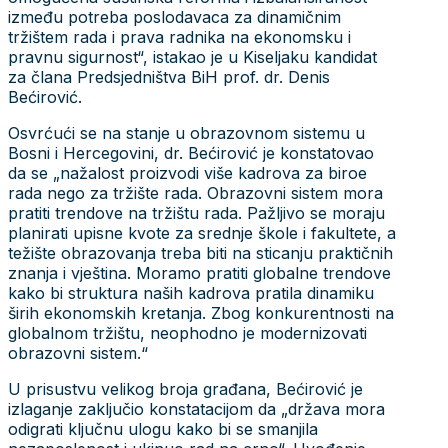
između potreba poslodavaca za dinamičnim
tržištem rada i prava radnika na ekonomsku i
pravnu sigurnost“, istakao je u Kiseljaku kandidat
za člana Predsjedništva BiH prof. dr. Denis
Bećirović.
Osvrćući se na stanje u obrazovnom sistemu u
Bosni i Hercegovini, dr. Bećirović je konstatovao
da se „nažalost proizvodi više kadrova za biroe
rada nego za tržište rada. Obrazovni sistem mora
pratiti trendove na tržištu rada. Pažljivo se moraju
planirati upisne kvote za srednje škole i fakultete, a
težište obrazovanja treba biti na sticanju praktičnih
znanja i vještina. Moramo pratiti globalne trendove
kako bi struktura naših kadrova pratila dinamiku
širih ekonomskih kretanja. Zbog konkurentnosti na
globalnom tržištu, neophodno je modernizovati
obrazovni sistem.“
U prisustvu velikog broja građana, Bećirović je
izlaganje zaključio konstatacijom da „država mora
odigrati ključnu ulogu kako bi se smanjila