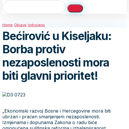
Home
Objave
Izdvojeno
Bećirović u Kiseljaku:
Borba protiv
nezaposlenosti mora
biti glavni prioritet!
„Ekonomski razvoj Bosne i Hercegovine mora biti
ubrzan i praćen smanjenjem nezaposlenosti.
Izmjenama i dopunama Zakona o radu biće
omogućena suštinska reforma i izbalansiranost