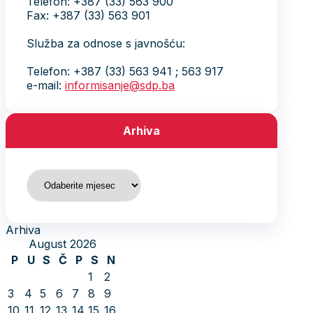
Telefon: +387 (33) 563 900
Fax: +387 (33) 563 901
Služba za odnose s javnošću:
Telefon: +387 (33) 563 941 ; 563 917
e-mail:
informisanje@sdp.ba
Arhiva
Arhiva
Arhiva
August 2026
P
U
S
Č
P
S
N
1
2
3
4
5
6
7
8
9
10
11
12
13
14
15
16