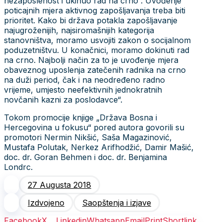
nezaposlenost i ukinuo rad na crno“. Uvođenje
poticajnih mjera aktivnog zapošljavanja treba biti
prioritet. Kako bi država potakla zapošljavanje
najugroženijih, najsiromašnijih kategorija
stanovništva, moramo usvojiti zakon o socijalnom
poduzetništvu. U konačnici, moramo dokinuti rad
na crno. Najbolji način za to je uvođenje mjera
obaveznog uposlenja zatečenih radnika na crno
na duži period, čak i na neodređeno radno
vrijeme, umjesto neefektivnih jednokratnih
novčanih kazni za poslodavce“.
Tokom promocije knjige „Država Bosna i
Hercegovina u fokusu“ pored autora govorili su
promotori Nermin Nikšić, Saša Magazinović,
Mustafa Polutak, Nerkez Arifhodžić, Damir Mašić,
doc. dr. Goran Behmen i doc. dr. Benjamina
Londrc.
27 Augusta 2018
Izdvojeno
Saopštenja i izjave
Facebook
X
Linkedin
Whatsapp
Email
Print
Shortlink