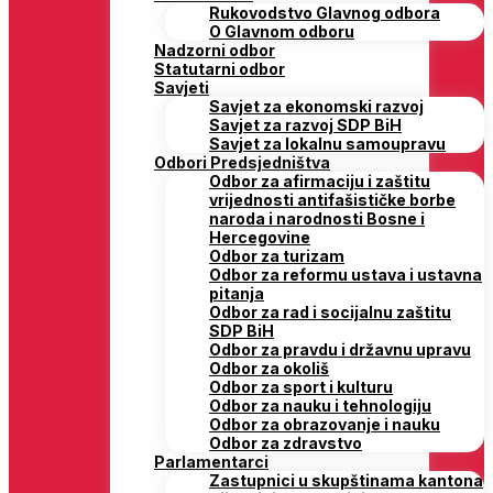
Rukovodstvo Glavnog odbora
O Glavnom odboru
Nadzorni odbor
Statutarni odbor
Savjeti
Savjet za ekonomski razvoj
Savjet za razvoj SDP BiH
Savjet za lokalnu samoupravu
Odbori Predsjedništva
Odbor za afirmaciju i zaštitu
vrijednosti antifašističke borbe
naroda i narodnosti Bosne i
Hercegovine
Odbor za turizam
Odbor za reformu ustava i ustavna
pitanja
Odbor za rad i socijalnu zaštitu
SDP BiH
Odbor za pravdu i državnu upravu
Odbor za okoliš
Odbor za sport i kulturu
Odbor za nauku i tehnologiju
Odbor za obrazovanje i nauku
Odbor za zdravstvo
Parlamentarci
Zastupnici u skupštinama kantona