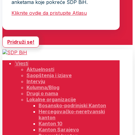
anketama koje pokreće SDP BiH.
Kliknite ovdje da pristupite Atlasu
Pridruži se!
Vijesti
Aktuelnosti
Saopštenja i izjave
Intervju
Kolumna/Blog
Drugi o nama
Lokalne organizacije
Bosansko-podrinjski Kanton
Hercegovačko-neretvanski
kanton
Kanton 10
Kanton Sarajevo