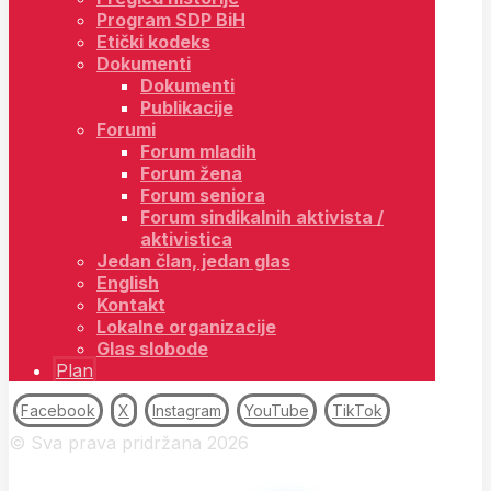
Program SDP BiH
Etički kodeks
Dokumenti
Dokumenti
Publikacije
Forumi
Forum mladih
Forum žena
Forum seniora
Forum sindikalnih aktivista /
aktivistica
Jedan član, jedan glas
English
Kontakt
Lokalne organizacije
Glas slobode
Plan
Facebook
X
Instagram
YouTube
TikTok
© Sva prava pridržana 2026