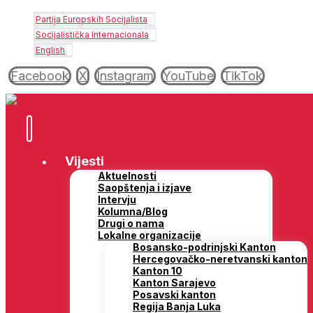
Partija Europskih Socijalista
Socijalistička Internacionala
English
Facebook
X
Instagram
YouTube
TikTok
Vijesti
Aktuelnosti
Saopštenja i izjave
Intervju
Kolumna/Blog
Drugi o nama
Lokalne organizacije
Bosansko-podrinjski Kanton
Hercegovačko-neretvanski kanton
Kanton 10
Kanton Sarajevo
Posavski kanton
Regija Banja Luka