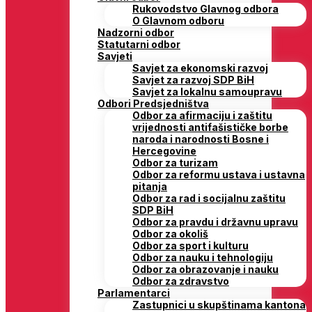
Rukovodstvo Glavnog odbora
O Glavnom odboru
Nadzorni odbor
Statutarni odbor
Savjeti
Savjet za ekonomski razvoj
Savjet za razvoj SDP BiH
Savjet za lokalnu samoupravu
Odbori Predsjedništva
Odbor za afirmaciju i zaštitu
vrijednosti antifašističke borbe
naroda i narodnosti Bosne i
Hercegovine
Odbor za turizam
Odbor za reformu ustava i ustavna
pitanja
Odbor za rad i socijalnu zaštitu
SDP BiH
Odbor za pravdu i državnu upravu
Odbor za okoliš
Odbor za sport i kulturu
Odbor za nauku i tehnologiju
Odbor za obrazovanje i nauku
Odbor za zdravstvo
Parlamentarci
Zastupnici u skupštinama kantona