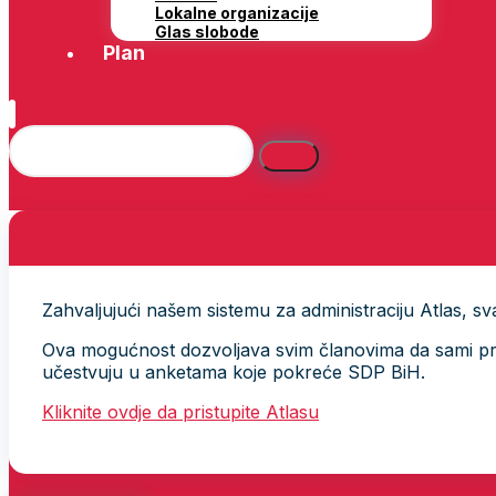
Lokalne organizacije
Glas slobode
Plan
Zahvaljujući našem sistemu za administraciju Atlas, svak
Ova mogućnost dozvoljava svim članovima da sami provj
učestvuju u anketama koje pokreće SDP BiH.
Kliknite ovdje da pristupite Atlasu