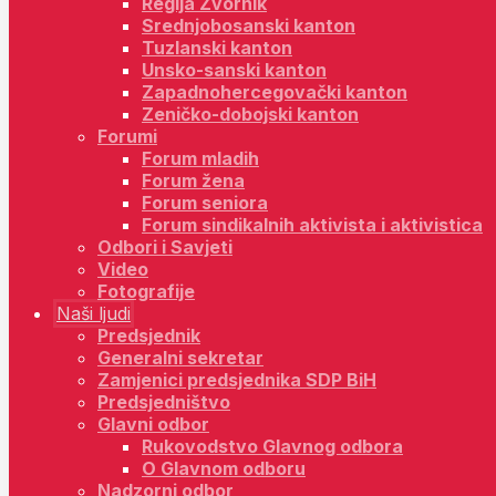
Regija Zvornik
Srednjobosanski kanton
Tuzlanski kanton
Unsko-sanski kanton
Zapadnohercegovački kanton
Zeničko-dobojski kanton
Forumi
Forum mladih
Forum žena
Forum seniora
Forum sindikalnih aktivista i aktivistica
Odbori i Savjeti
Video
Fotografije
Naši ljudi
Predsjednik
Generalni sekretar
Zamjenici predsjednika SDP BiH
Predsjedništvo
Glavni odbor
Rukovodstvo Glavnog odbora
O Glavnom odboru
Nadzorni odbor