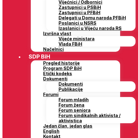
Vijećnici / Odbornici
Zastupnici u PSBiH
Zastupnici u PFBiH
Delegati u Domu naroda PFBiH
Poslanici u NSRS
Izaslanici u Vijeću naroda RS
Izvršna vlast
Vijeće ministara
Vlada FBiH
Načelnici
SDP BiH
Pregled historije
Program SDP BiH
Etički kodeks
Dokumenti
Dokumenti
Publikacije
Forumi
Forum mladih
Forum žena
Forum seniora
Forum sindikalnih aktivista /
aktivistica
Jedan član, jedan glas
English
Kontakt