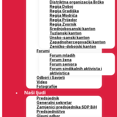
Distriktna organizacija Brčko
Regija Doboj
Regija Gradiška
Regija Modriča
Regija Prijedor
Regija Zvornik
Srednjobosanski kanton
Tuzlanski kanton
Unsko-sanski kanton
Zapadnohercegovački kanton
Zeničko-dobojski kanton
Forumi
Forum mladih
Forum žena
Forum seniora
Forum sindikalnih aktivista i
aktivistica
Odbori i Savjeti
Video
Fotografije
Naši ljudi
Predsjednik
Generalni sekretar
Zamjenici predsjednika SDP BiH
Predsjedništvo
Glavni odbor