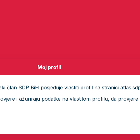
Moj profil
i član SDP BiH posjeduje vlastiti profil na stranici atlas.sd
ere i ažuriraju podatke na vlastitom profilu, da provjere s