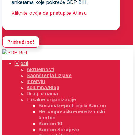
anketama koje pokreće SDP BiH.
Kliknite ovdje da pristupite Atlasu
Pridruži se!
Vijesti
Aktuelnosti
Saopštenja i izjave
Intervju
Kolumna/Blog
Drugi o nama
Lokalne organizacije
Bosansko-podrinjski Kanton
Hercegovačko-neretvanski
kanton
Kanton 10
Kanton Sarajevo