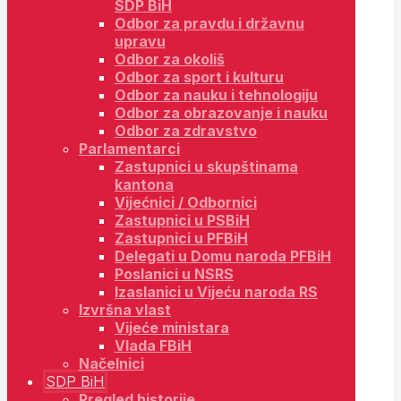
SDP BiH
Odbor za pravdu i državnu
upravu
Odbor za okoliš
Odbor za sport i kulturu
Odbor za nauku i tehnologiju
Odbor za obrazovanje i nauku
Odbor za zdravstvo
Parlamentarci
Zastupnici u skupštinama
kantona
Vijećnici / Odbornici
Zastupnici u PSBiH
Zastupnici u PFBiH
Delegati u Domu naroda PFBiH
Poslanici u NSRS
Izaslanici u Vijeću naroda RS
Izvršna vlast
Vijeće ministara
Vlada FBiH
Načelnici
SDP BiH
Pregled historije