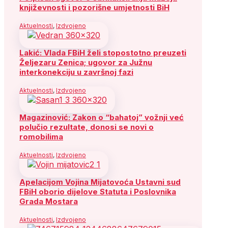
književnosti i pozorišne umjetnosti BiH
Aktuelnosti
,
Izdvojeno
Lakić: Vlada FBiH želi stopostotno preuzeti
Željezaru Zenica; ugovor za Južnu
interkonekciju u završnoj fazi
Aktuelnosti
,
Izdvojeno
Magazinović: Zakon o “bahatoj” vožnji već
polučio rezultate, donosi se novi o
romobilima
Aktuelnosti
,
Izdvojeno
Apelacijom Vojina Mijatovoća Ustavni sud
FBiH oborio dijelove Statuta i Poslovnika
Grada Mostara
Aktuelnosti
,
Izdvojeno