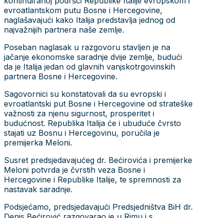
kontinuiranoj podršci Republike Italije evropskom i
evroatlantskom putu Bosne i Hercegovine,
naglašavajući kako Italija predstavlja jednog od
najvažnijih partnera naše zemlje.
Poseban naglasak u razgovoru stavljen je na
jačanje ekonomske saradnje dvije zemlje, budući
da je Italija jedan od glavnih vanjskotrgovinskih
partnera Bosne i Hercegovine.
Sagovornici su konstatovali da su evropski i
evroatlantski put Bosne i Hercegovine od strateške
važnosti za njenu sigurnost, prosperitet i
budućnost. Republika Italija će i ubuduće čvrsto
stajati uz Bosnu i Hercegovinu, poručila je
premijerka Meloni.
Susret predsjedavajućeg dr. Bećirovića i premijerke
Meloni potvrda je čvrstih veza Bosne i
Hercegovine i Republike Italije, te spremnosti za
nastavak saradnje.
Podsjećamo, predsjedavajući Predsjedništva BiH dr.
Denis Bećirović razgovarao je u Rimu i s