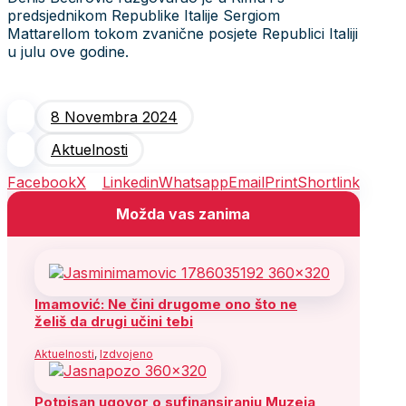
predsjednikom Republike Italije Sergiom
Mattarellom tokom zvanične posjete Republici Italiji
u julu ove godine.
8 Novembra 2024
Aktuelnosti
Facebook
X
Linkedin
Whatsapp
Email
Print
Shortlink
Možda vas zanima
Imamović: Ne čini drugome ono što ne
želiš da drugi učini tebi
Aktuelnosti
,
Izdvojeno
Potpisan ugovor o sufinansiranju Muzeja