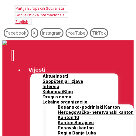
Partija Europskih Socijalista
Socijalistička Internacionala
English
Facebook
X
Instagram
YouTube
TikTok
Vijesti
Aktuelnosti
Saopštenja i izjave
Intervju
Kolumna/Blog
Drugi o nama
Lokalne organizacije
Bosansko-podrinjski Kanton
Hercegovačko-neretvanski kanton
Kanton 10
Kanton Sarajevo
Posavski kanton
Regija Banja Luka