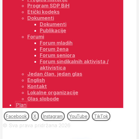
Program SDP BiH
Etički kodeks
Dokumenti
Dokumenti
Publikacije
Forumi
Forum mladih
Forum žena
Forum seniora
Forum sindikalnih aktivista /
aktivistica
Jedan član, jedan glas
English
Kontakt
Lokalne organizacije
Glas slobode
Plan
Facebook
X
Instagram
YouTube
TikTok
© Sva prava pridržana 2026