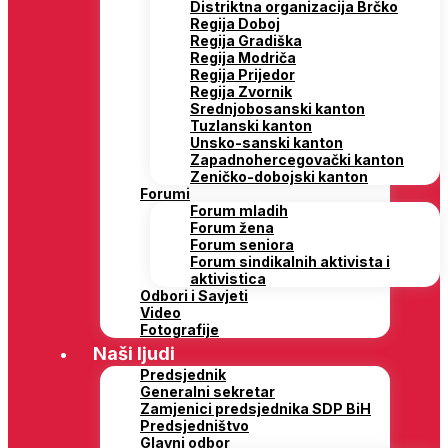
Distriktna organizacija Brčko
Regija Doboj
Regija Gradiška
Regija Modriča
Regija Prijedor
Regija Zvornik
Srednjobosanski kanton
Tuzlanski kanton
Unsko-sanski kanton
Zapadnohercegovački kanton
Zeničko-dobojski kanton
Forumi
Forum mladih
Forum žena
Forum seniora
Forum sindikalnih aktivista i
aktivistica
Odbori i Savjeti
Video
Fotografije
Naši ljudi
Predsjednik
Generalni sekretar
Zamjenici predsjednika SDP BiH
Predsjedništvo
Glavni odbor