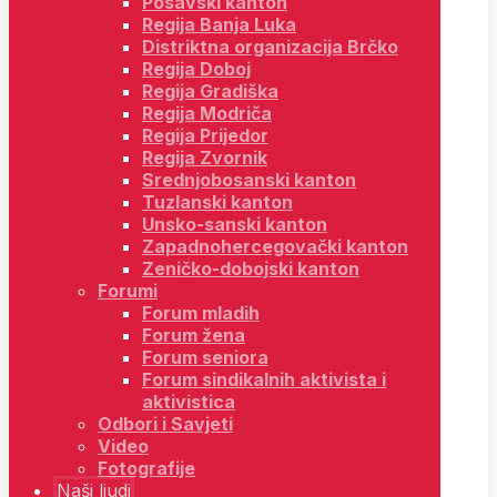
Posavski kanton
Regija Banja Luka
Distriktna organizacija Brčko
Regija Doboj
Regija Gradiška
Regija Modriča
Regija Prijedor
Regija Zvornik
Srednjobosanski kanton
Tuzlanski kanton
Unsko-sanski kanton
Zapadnohercegovački kanton
Zeničko-dobojski kanton
Forumi
Forum mladih
Forum žena
Forum seniora
Forum sindikalnih aktivista i
aktivistica
Odbori i Savjeti
Video
Fotografije
Naši ljudi