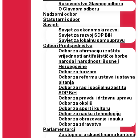
Rukovodstvo Glavnog odbora
O Glavnom odboru
Nadzorni odbor
Statutarni odbor
Savjeti
Savjet za ekonomski razvoj
Savjet za razvoj SDP BiH
Savjet za lokalnu samoupravu
Odbori Predsjedništva
Odbor za afirmaciju i zaštitu
vrijednosti antifašističke borbe
naroda i narodnosti Bosne i
Hercegovine
Odbor za turizam
Odbor za reformu ustava i ustavna
pitanja
Odbor za rad i socijalnu zaštitu
SDP BiH
Odbor za pravdu i državnu upravu
Odbor za okoliš
Odbor za sport i kulturu
Odbor za nauku i tehnologiju
Odbor za obrazovanje i nauku
Odbor za zdravstvo
Parlamentarci
Zastupnici u skupštinama kantona