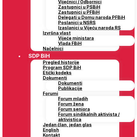
Vijećnici / Odbornici
Zastupnici u PSBiH
Zastupnici u PFBiH
Delegati u Domu naroda PFBiH
Poslanici u NSRS
Izaslanici u Vijeću naroda RS
Izvršna vlast
Vijeće ministara
Vlada FBiH
Načelnici
SDP BiH
Pregled historije
Program SDP BiH
Etički kodeks
Dokumenti
Dokumenti
Publikacije
Forumi
Forum mladih
Forum žena
Forum seniora
Forum sindikalnih aktivista /
aktivistica
Jedan član, jedan glas
English
Kontakt