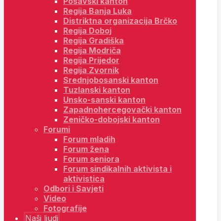
Posavski kanton
Regija Banja Luka
Distriktna organizacija Brčko
Regija Doboj
Regija Gradiška
Regija Modriča
Regija Prijedor
Regija Zvornik
Srednjobosanski kanton
Tuzlanski kanton
Unsko-sanski kanton
Zapadnohercegovački kanton
Zeničko-dobojski kanton
Forumi
Forum mladih
Forum žena
Forum seniora
Forum sindikalnih aktivista i
aktivistica
Odbori i Savjeti
Video
Fotografije
Naši ljudi