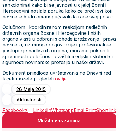
sankcionirati kako bi se javnosti u cijeloj Bosni i
Hercegovini poslala poruka kako će proći svi koji
novinare budu onemogućavali da rade svoj posao.
Odlučnom i koordiniranom reakcijom nadležnih
državnih organa Bosne i Hercegovine i nižih
organa vlasti u odbrani slobode izražavanja i prava
novinara, uz mnogo odgovornije i profesionalnije
postupanje nadležnih organa, moramo pokazati
spremnost i odlučnost u zaštiti medijskih sloboda i
sigurnosti novinarske profesije u našoj državi.
Dokument prijedloga uvršatavanja na Dnevni red
taček možete pogledati
ovdje.
28 Maja 2015
Aktuelnosti
Facebook
X
Linkedin
Whatsapp
Email
Print
Shortlink
Možda vas zanima