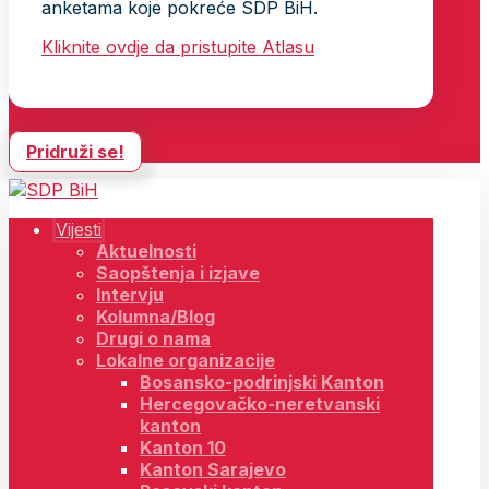
anketama koje pokreće SDP BiH.
Kliknite ovdje da pristupite Atlasu
Pridruži se!
Vijesti
Aktuelnosti
Saopštenja i izjave
Intervju
Kolumna/Blog
Drugi o nama
Lokalne organizacije
Bosansko-podrinjski Kanton
Hercegovačko-neretvanski
kanton
Kanton 10
Kanton Sarajevo