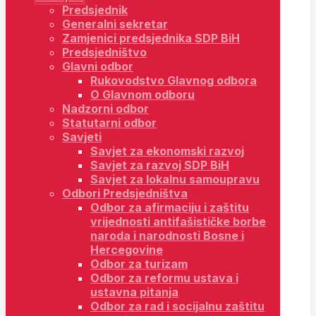
Predsjednik
Generalni sekretar
Zamjenici predsjednika SDP BiH
Predsjedništvo
Glavni odbor
Rukovodstvo Glavnog odbora
O Glavnom odboru
Nadzorni odbor
Statutarni odbor
Savjeti
Savjet za ekonomski razvoj
Savjet za razvoj SDP BiH
Savjet za lokalnu samoupravu
Odbori Predsjedništva
Odbor za afirmaciju i zaštitu
vrijednosti antifašističke borbe
naroda i narodnosti Bosne i
Hercegovine
Odbor za turizam
Odbor za reformu ustava i
ustavna pitanja
Odbor za rad i socijalnu zaštitu