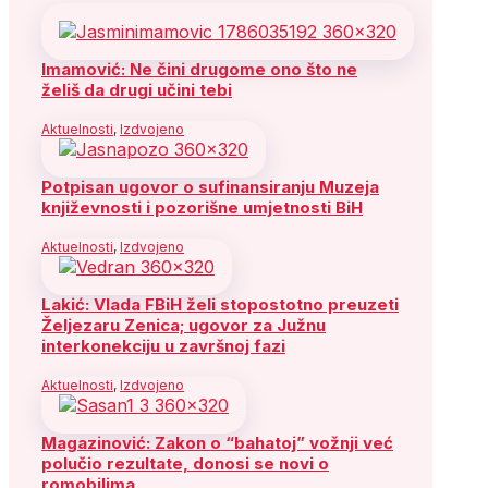
Imamović: Ne čini drugome ono što ne
želiš da drugi učini tebi
Aktuelnosti
,
Izdvojeno
Potpisan ugovor o sufinansiranju Muzeja
književnosti i pozorišne umjetnosti BiH
Aktuelnosti
,
Izdvojeno
Lakić: Vlada FBiH želi stopostotno preuzeti
Željezaru Zenica; ugovor za Južnu
interkonekciju u završnoj fazi
Aktuelnosti
,
Izdvojeno
Magazinović: Zakon o “bahatoj” vožnji već
polučio rezultate, donosi se novi o
romobilima