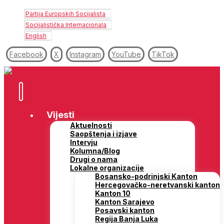
Partija Europskih Socijalista
Socijalistička Internacionala
English
Facebook
X
Instagram
YouTube
TikTok
Vijesti
Aktuelnosti
Saopštenja i izjave
Intervju
Kolumna/Blog
Drugi o nama
Lokalne organizacije
Bosansko-podrinjski Kanton
Hercegovačko-neretvanski kanton
Kanton 10
Kanton Sarajevo
Posavski kanton
Regija Banja Luka