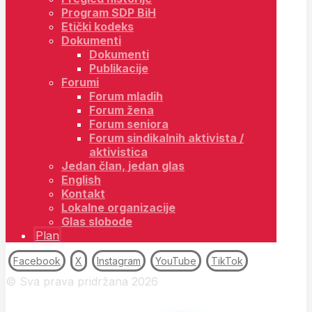
Program SDP BiH
Etički kodeks
Dokumenti
Dokumenti
Publikacije
Forumi
Forum mladih
Forum žena
Forum seniora
Forum sindikalnih aktivista /
aktivistica
Jedan član, jedan glas
English
Kontakt
Lokalne organizacije
Glas slobode
Plan
Facebook
X
Instagram
YouTube
TikTok
© Sva prava pridržana 2026