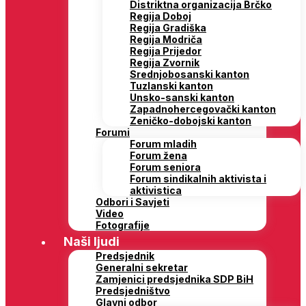
Distriktna organizacija Brčko
Regija Doboj
Regija Gradiška
Regija Modriča
Regija Prijedor
Regija Zvornik
Srednjobosanski kanton
Tuzlanski kanton
Unsko-sanski kanton
Zapadnohercegovački kanton
Zeničko-dobojski kanton
Forumi
Forum mladih
Forum žena
Forum seniora
Forum sindikalnih aktivista i
aktivistica
Odbori i Savjeti
Video
Fotografije
Naši ljudi
Predsjednik
Generalni sekretar
Zamjenici predsjednika SDP BiH
Predsjedništvo
Glavni odbor