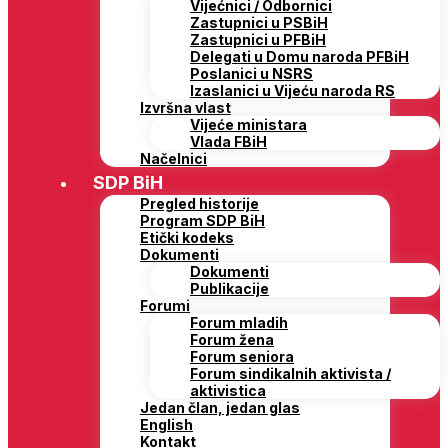
Vijećnici / Odbornici
Zastupnici u PSBiH
Zastupnici u PFBiH
Delegati u Domu naroda PFBiH
Poslanici u NSRS
Izaslanici u Vijeću naroda RS
Izvršna vlast
Vijeće ministara
Vlada FBiH
Načelnici
SDP BiH
Pregled historije
Program SDP BiH
Etički kodeks
Dokumenti
Dokumenti
Publikacije
Forumi
Forum mladih
Forum žena
Forum seniora
Forum sindikalnih aktivista /
aktivistica
Jedan član, jedan glas
English
Kontakt