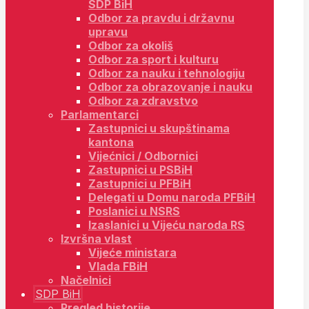
SDP BiH
Odbor za pravdu i državnu
upravu
Odbor za okoliš
Odbor za sport i kulturu
Odbor za nauku i tehnologiju
Odbor za obrazovanje i nauku
Odbor za zdravstvo
Parlamentarci
Zastupnici u skupštinama
kantona
Vijećnici / Odbornici
Zastupnici u PSBiH
Zastupnici u PFBiH
Delegati u Domu naroda PFBiH
Poslanici u NSRS
Izaslanici u Vijeću naroda RS
Izvršna vlast
Vijeće ministara
Vlada FBiH
Načelnici
SDP BiH
Pregled historije