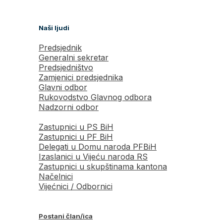
Naši ljudi
Predsjednik
Generalni sekretar
Predsjedništvo
Zamjenici predsjednika
Glavni odbor
Rukovodstvo Glavnog odbora
Nadzorni odbor
Zastupnici u PS BiH
Zastupnici u PF BiH
Delegati u Domu naroda PFBiH
Izaslanici u Vijeću naroda RS
Zastupnici u skupštinama kantona
Načelnici
Vijećnici / Odbornici
Postani član/ica