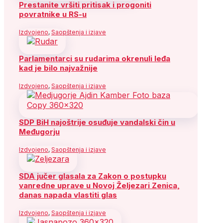
Prestanite vršiti pritisak i progoniti
povratnike u RS-u
Izdvojeno
,
Saopštenja i izjave
Parlamentarci su rudarima okrenuli leđa
kad je bilo najvažnije
Izdvojeno
,
Saopštenja i izjave
SDP BiH najoštrije osuđuje vandalski čin u
Međugorju
Izdvojeno
,
Saopštenja i izjave
SDA jučer glasala za Zakon o postupku
vanredne uprave u Novoj Željezari Zenica,
danas napada vlastiti glas
Izdvojeno
,
Saopštenja i izjave