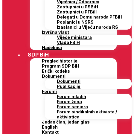
Vijećnici / Odbornici
Zastupnici u PSBiH
Zastupnici u PFBiH
Delegati u Domu naroda PFBiH
Poslanici u NSRS
Izaslanici u Vijeću naroda RS
Izvršna vlast
Vijeće ministara
Vlada FBiH
Načelnici
SDP BiH
Pregled historije
Program SDP BiH
Etički kodeks
Dokumenti
Dokumenti
Publikacije
Forumi
Forum mladih
Forum žena
Forum seniora
Forum sindikalnih aktivista /
aktivistica
Jedan član, jedan glas
English
Kontakt