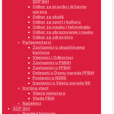
SDP BiH
Odbor za pravdu i državnu
upravu
Odbor za okoliš
Odbor za sport i kulturu
Odbor za nauku i tehnologiju
Odbor za obrazovanje i nauku
Odbor za zdravstvo
Parlamentarci
Zastupnici u skupštinama
kantona
Vijećnici / Odbornici
Zastupnici u PSBiH
Zastupnici u PFBiH
Delegati u Domu naroda PFBiH
Poslanici u NSRS
Izaslanici u Vijeću naroda RS
Izvršna vlast
Vijeće ministara
Vlada FBiH
Načelnici
SDP BiH
Pregled historije