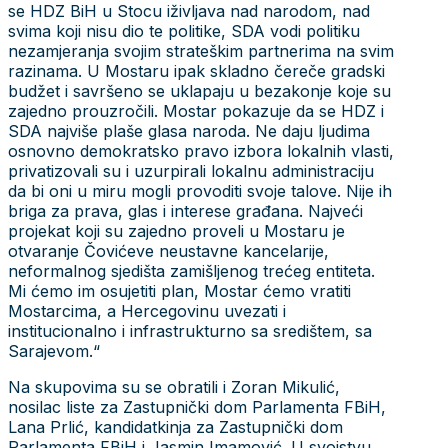
se HDZ BiH u Stocu iživljava nad narodom, nad
svima koji nisu dio te politike, SDA vodi politiku
nezamjeranja svojim strateškim partnerima na svim
razinama. U Mostaru ipak skladno čereče gradski
budžet i savršeno se uklapaju u bezakonje koje su
zajedno prouzročili. Mostar pokazuje da se HDZ i
SDA najviše plaše glasa naroda. Ne daju ljudima
osnovno demokratsko pravo izbora lokalnih vlasti,
privatizovali su i uzurpirali lokalnu administraciju
da bi oni u miru mogli provoditi svoje talove. Nije ih
briga za prava, glas i interese građana. Najveći
projekat koji su zajedno proveli u Mostaru je
otvaranje Čovićeve neustavne kancelarije,
neformalnog sjedišta zamišljenog trećeg entiteta.
Mi ćemo im osujetiti plan, Mostar ćemo vratiti
Mostarcima, a Hercegovinu uvezati i
institucionalno i infrastrukturno sa središtem, sa
Sarajevom.“
Na skupovima su se obratili i Zoran Mikulić,
nosilac liste za Zastupnički dom Parlamenta FBiH,
Lana Prlić, kandidatkinja za Zastupnički dom
Parlamenta FBiH i Jasmin Imamović. U svojstvu