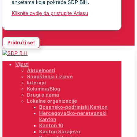
anketama koje pokreće SDP BiH.
Kliknite ovdje da pristupite Atlasu
Pridruži se!
Vijesti
Aktuelnosti
Saopštenja i izjave
Intervju
Kolumna/Blog
Drugi o nama
Lokalne organizacije
Bosansko-podrinjski Kanton
Hercegovačko-neretvanski
kanton
Kanton 10
Kanton Sarajevo