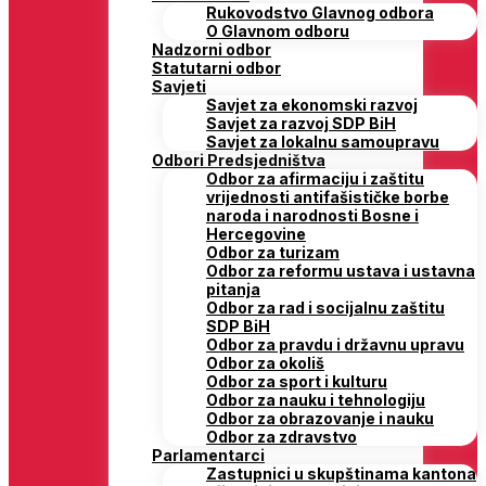
Rukovodstvo Glavnog odbora
O Glavnom odboru
Nadzorni odbor
Statutarni odbor
Savjeti
Savjet za ekonomski razvoj
Savjet za razvoj SDP BiH
Savjet za lokalnu samoupravu
Odbori Predsjedništva
Odbor za afirmaciju i zaštitu
vrijednosti antifašističke borbe
naroda i narodnosti Bosne i
Hercegovine
Odbor za turizam
Odbor za reformu ustava i ustavna
pitanja
Odbor za rad i socijalnu zaštitu
SDP BiH
Odbor za pravdu i državnu upravu
Odbor za okoliš
Odbor za sport i kulturu
Odbor za nauku i tehnologiju
Odbor za obrazovanje i nauku
Odbor za zdravstvo
Parlamentarci
Zastupnici u skupštinama kantona