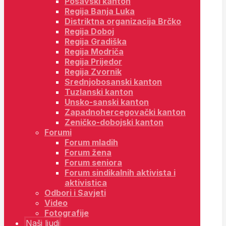
Posavski kanton
Regija Banja Luka
Distriktna organizacija Brčko
Regija Doboj
Regija Gradiška
Regija Modriča
Regija Prijedor
Regija Zvornik
Srednjobosanski kanton
Tuzlanski kanton
Unsko-sanski kanton
Zapadnohercegovački kanton
Zeničko-dobojski kanton
Forumi
Forum mladih
Forum žena
Forum seniora
Forum sindikalnih aktivista i
aktivistica
Odbori i Savjeti
Video
Fotografije
Naši ljudi