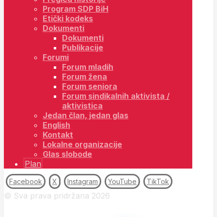
Program SDP BiH
Etički kodeks
Dokumenti
Dokumenti
Publikacije
Forumi
Forum mladih
Forum žena
Forum seniora
Forum sindikalnih aktivista /
aktivistica
Jedan član, jedan glas
English
Kontakt
Lokalne organizacije
Glas slobode
Plan
Facebook
X
Instagram
YouTube
TikTok
© Sva prava pridržana 2026