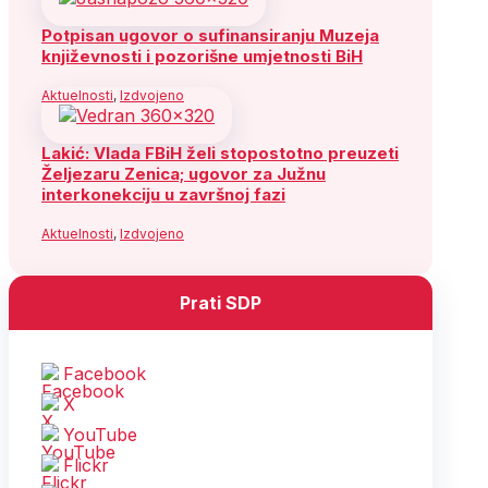
Potpisan ugovor o sufinansiranju Muzeja
književnosti i pozorišne umjetnosti BiH
Aktuelnosti
,
Izdvojeno
Lakić: Vlada FBiH želi stopostotno preuzeti
Željezaru Zenica; ugovor za Južnu
interkonekciju u završnoj fazi
Aktuelnosti
,
Izdvojeno
Prati SDP
Facebook
X
YouTube
Flickr