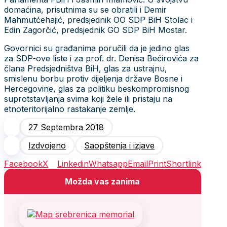
domaćina, prisutnima su se obratili i Demir
Mahmutćehajić, predsjednik OO SDP BiH Stolac i
Edin Zagorčić, predsjednik GO SDP BiH Mostar.
Govornici su građanima poručili da je jedino glas
za SDP-ove liste i za prof. dr. Denisa Bećirovića za
člana Predsjedništva BiH, glas za ustrajnu,
smislenu borbu protiv dijeljenja države Bosne i
Hercegovine, glas za politiku beskompromisnog
suprotstavljanja svima koji žele ili pristaju na
etnoteritorijalno rastakanje zemlje.
27 Septembra 2018
Izdvojeno
Saopštenja i izjave
Facebook
X
Linkedin
Whatsapp
Email
Print
Shortlink
Možda vas zanima