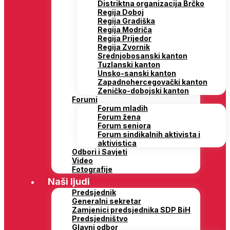
Distriktna organizacija Brčko
Regija Doboj
Regija Gradiška
Regija Modriča
Regija Prijedor
Regija Zvornik
Srednjobosanski kanton
Tuzlanski kanton
Unsko-sanski kanton
Zapadnohercegovački kanton
Zeničko-dobojski kanton
Forumi
Forum mladih
Forum žena
Forum seniora
Forum sindikalnih aktivista i
aktivistica
Odbori i Savjeti
Video
Fotografije
Naši ljudi
Predsjednik
Generalni sekretar
Zamjenici predsjednika SDP BiH
Predsjedništvo
Glavni odbor