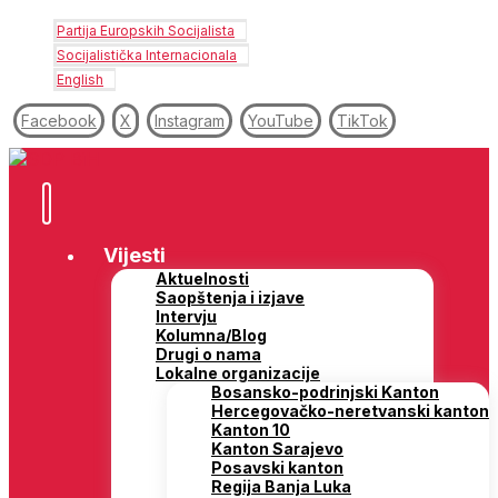
Partija Europskih Socijalista
Socijalistička Internacionala
English
Facebook
X
Instagram
YouTube
TikTok
Vijesti
Aktuelnosti
Saopštenja i izjave
Intervju
Kolumna/Blog
Drugi o nama
Lokalne organizacije
Bosansko-podrinjski Kanton
Hercegovačko-neretvanski kanton
Kanton 10
Kanton Sarajevo
Posavski kanton
Regija Banja Luka