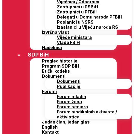
Vijećnici / Odbornici
Zastupnici u PSBiH
Zastupnici u PFBiH
Delegati u Domu naroda PFBiH
Poslanici u NSRS
Izaslanici u Vijeću naroda RS
Izvršna vlast
Vijeće ministara
Vlada FBiH
Načelnici
SDP BiH
Pregled historije
Program SDP BiH
Etički kodeks
Dokumenti
Dokumenti
Publikacije
Forumi
Forum mladih
Forum žena
Forum seniora
Forum sindikalnih aktivista /
aktivistica
Jedan član, jedan glas
English
Kontakt