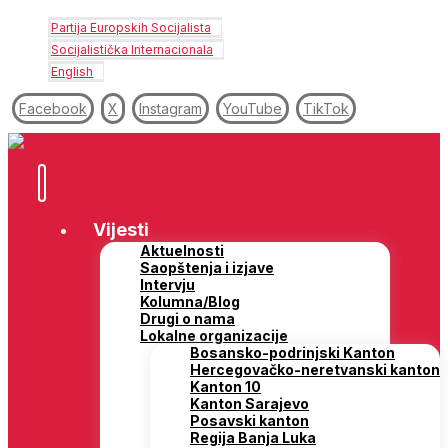
Partija Europskih Socijalista
Socijalistička Internacionala
English
Facebook
X
Instagram
YouTube
TikTok
Vijesti
Aktuelnosti
Saopštenja i izjave
Intervju
Kolumna/Blog
Drugi o nama
Lokalne organizacije
Bosansko-podrinjski Kanton
Hercegovačko-neretvanski kanton
Kanton 10
Kanton Sarajevo
Posavski kanton
Regija Banja Luka