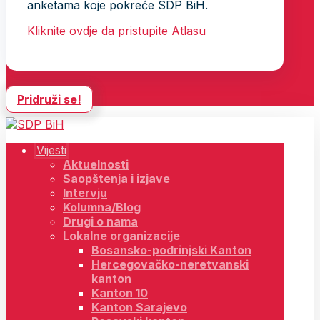
anketama koje pokreće SDP BiH.
Kliknite ovdje da pristupite Atlasu
Pridruži se!
Vijesti
Aktuelnosti
Saopštenja i izjave
Intervju
Kolumna/Blog
Drugi o nama
Lokalne organizacije
Bosansko-podrinjski Kanton
Hercegovačko-neretvanski
kanton
Kanton 10
Kanton Sarajevo