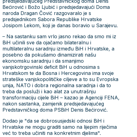
predsjedavajućeg Predstavničkog doma Denis
Bećirović i Božo Ljubić i predsjedavajući Doma
naroda Dragan Čović razgovaralo je s
predsjednikom Sabora Republike Hrvatske
Josipom Lekom, koji je danas boravio u Sarajevu.
– Na sastanku sam vrlo jasno rekao da smo mi iz
BiH učinili sve da ojačamo bilateralnu i
multilateralnu saradnju između BiH i Hrvatske, a
posebno da pokušamo dinamizirati našu
ekonomsku saradnju i da smanjimo
vanjskotrgovinski deficit BiH u odnosima s
Hrvatskom te da Bosna i Hercegovina ima svoje
strateške vanjskopolitičke ciljeve a to su Evropska
unija, NATO i dobra regionalna saradnja i da to
treba da posluži i kao alat za unutrašnju
transformaciju cijele BiH – kazao je Agenciji FENA,
nakon sastanka, zamjenik predsjedavajućeg
Predstavničkog doma PSBiH Denis Bećirović.
Dodao je "da se dobrosusjedski odnosi BiH i
Hrvatske ne mogu graditi samo na lijepim riječima
već to treba učiniti na konkretnim djelima".