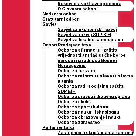
Rukovodstvo Glavnog odbora
O Glavnom odboru
Nadzorni odbor
Statutarni odbor
Savjeti
Savjet za ekonomski razvoj
Savjet za razvoj SDP BiH
Savjet za lokalnu samoupravu
Odbori Predsjedništva
Odbor za afirmaciju i zaštitu
vrijednosti antifašističke borbe
naroda i narodnosti Bosne i
Hercegovine
Odbor za turizam
Odbor za reformu ustava i ustavna
pitanja
Odbor za rad i socijalnu zaštitu
SDP BiH
Odbor za pravdu i državnu upravu
Odbor za okoliš
Odbor za sport i kulturu
Odbor za nauku i tehnologiju
Odbor za obrazovanje i nauku
Odbor za zdravstvo
Parlamentarci
Zastupnici u skupštinama kantona