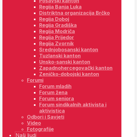
Posavski kanton
Regija Banja Luka
Distriktna organizacija Brčko
Regija Doboj
Regija Gradiška
Regija Modriča
Regija Prijedor
Regija Zvornik
Srednjobosanski kanton
Tuzlanski kanton
Unsko-sanski kanton
Zapadnohercegovački kanton
Zeničko-dobojski kanton
Forumi
Forum mladih
Forum žena
Forum seniora
Forum sindikalnih aktivista i
aktivistica
Odbori i Savjeti
Video
Fotografije
Naši ljudi