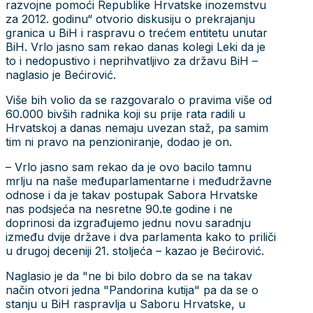
razvojne pomoći Republike Hrvatske inozemstvu
za 2012. godinu“ otvorio diskusiju o prekrajanju
granica u BiH i raspravu o trećem entitetu unutar
BiH. Vrlo jasno sam rekao danas kolegi Leki da je
to i nedopustivo i neprihvatljivo za državu BiH –
naglasio je Bećirović.
Više bih volio da se razgovaralo o pravima više od
60.000 bivših radnika koji su prije rata radili u
Hrvatskoj a danas nemaju uvezan staž, pa samim
tim ni pravo na penzioniranje, dodao je on.
– Vrlo jasno sam rekao da je ovo bacilo tamnu
mrlju na naše međuparlamentarne i međudržavne
odnose i da je takav postupak Sabora Hrvatske
nas podsjeća na nesretne 90.te godine i ne
doprinosi da izgrađujemo jednu novu saradnju
između dvije države i dva parlamenta kako to priliči
u drugoj deceniji 21. stoljeća – kazao je Bećirović.
Naglasio je da "ne bi bilo dobro da se na takav
način otvori jedna "Pandorina kutija" pa da se o
stanju u BiH raspravlja u Saboru Hrvatske, u