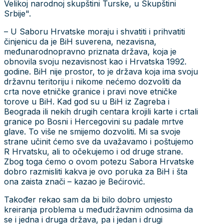
Velikoj narodnoj skupštini Turske, u Skupštini
Srbije".
– U Saboru Hrvatske moraju i shvatiti i prihvatiti
činjenicu da je BiH suverena, nezavisna,
međunarodnopravno priznata država, koja je
obnovila svoju nezavisnost kao i Hrvatska 1992.
godine. BiH nije prostor, to je država koja ima svoju
državnu teritoriju i nikome nećemo dozvoliti da
crta nove etničke granice i pravi nove etničke
torove u BiH. Kad god su u BiH iz Zagreba i
Beograda ili nekih drugih centara krojili karte i crtali
granice po Bosni i Hercegovini su padale mrtve
glave. To više ne smijemo dozvoliti. Mi sa svoje
strane učinit ćemo sve da uvažavamo i poštujemo
R Hrvatsku, ali to očekujemo i od druge strane.
Zbog toga ćemo o ovom potezu Sabora Hrvatske
dobro razmisliti kakva je ovo poruka za BiH i šta
ona zaista znači – kazao je Bećirović.
Također rekao sam da bi bilo dobro umjesto
kreiranja problema u međudržavnim odnosima da
se i jedna i druga država, pa i jedan i drugi