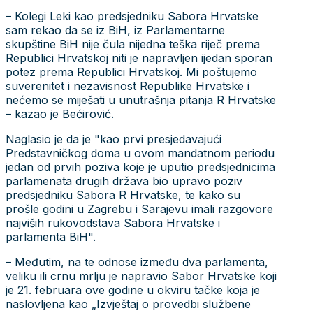
– Kolegi Leki kao predsjedniku Sabora Hrvatske
sam rekao da se iz BiH, iz Parlamentarne
skupštine BiH nije čula nijedna teška riječ prema
Republici Hrvatskoj niti je napravljen ijedan sporan
potez prema Republici Hrvatskoj. Mi poštujemo
suverenitet i nezavisnost Republike Hrvatske i
nećemo se miješati u unutrašnja pitanja R Hrvatske
– kazao je Bećirović.
Naglasio je da je "kao prvi presjedavajući
Predstavničkog doma u ovom mandatnom periodu
jedan od prvih poziva koje je uputio predsjednicima
parlamenata drugih država bio upravo poziv
predsjedniku Sabora R Hrvatske, te kako su
prošle godini u Zagrebu i Sarajevu imali razgovore
najviših rukovodstava Sabora Hrvatske i
parlamenta BiH".
– Međutim, na te odnose između dva parlamenta,
veliku ili crnu mrlju je napravio Sabor Hrvatske koji
je 21. februara ove godine u okviru tačke koja je
naslovljena kao „Izvještaj o provedbi službene