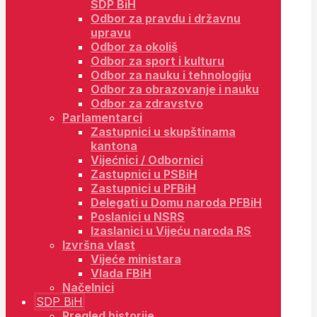
SDP BiH
Odbor za pravdu i državnu
upravu
Odbor za okoliš
Odbor za sport i kulturu
Odbor za nauku i tehnologiju
Odbor za obrazovanje i nauku
Odbor za zdravstvo
Parlamentarci
Zastupnici u skupštinama
kantona
Vijećnici / Odbornici
Zastupnici u PSBiH
Zastupnici u PFBiH
Delegati u Domu naroda PFBiH
Poslanici u NSRS
Izaslanici u Vijeću naroda RS
Izvršna vlast
Vijeće ministara
Vlada FBiH
Načelnici
SDP BiH
Pregled historije