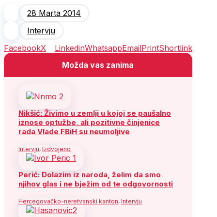
28 Marta 2014
Intervju
Facebook
X
Linkedin
Whatsapp
Email
Print
Shortlink
Možda vas zanima
Nikšić: Živimo u zemlji u kojoj se paušalno
iznose optužbe, ali pozitivne činjenice
rada Vlade FBiH su neumoljive
Intervju
,
Izdvojeno
Perić: Dolazim iz naroda, želim da smo
njihov glas i ne bježim od te odgovornosti
Hercegovačko-neretvanski kanton
,
Intervju