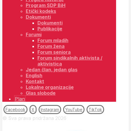
Program SDP BiH
Etički kodeks
Dokumenti
Dokumenti
Publikacije
Forumi
Forum mladih
Forum žena
Forum seniora
Forum sindikalnih aktivista /
aktivistica
Jedan član, jedan glas
English
Kontakt
Lokalne organizacije
Glas slobode
Plan
Facebook
X
Instagram
YouTube
TikTok
© Sva prava pridržana 2026