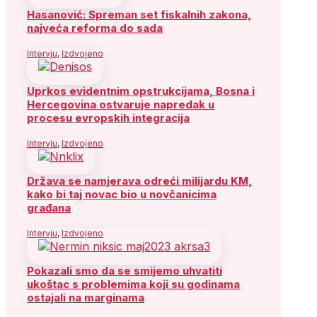
Hasanović: Spreman set fiskalnih zakona,
najveća reforma do sada
Intervju
,
Izdvojeno
Uprkos evidentnim opstrukcijama, Bosna i
Hercegovina ostvaruje napredak u
procesu evropskih integracija
Intervju
,
Izdvojeno
Država se namjerava odreći milijardu KM,
kako bi taj novac bio u novčanicima
građana
Intervju
,
Izdvojeno
Pokazali smo da se smijemo uhvatiti
ukoštac s problemima koji su godinama
ostajali na marginama