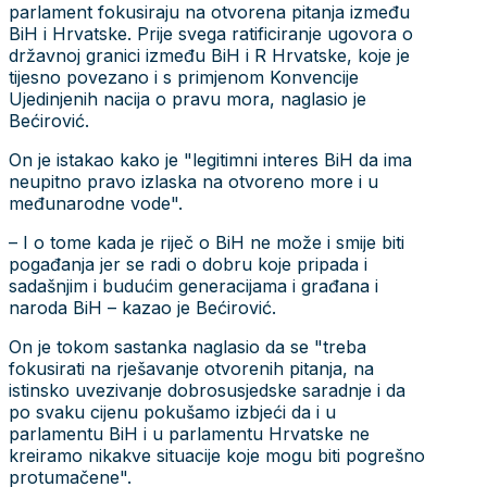
parlament fokusiraju na otvorena pitanja između
BiH i Hrvatske. Prije svega ratificiranje ugovora o
državnoj granici između BiH i R Hrvatske, koje je
tijesno povezano i s primjenom Konvencije
Ujedinjenih nacija o pravu mora, naglasio je
Bećirović.
On je istakao kako je "legitimni interes BiH da ima
neupitno pravo izlaska na otvoreno more i u
međunarodne vode".
– I o tome kada je riječ o BiH ne može i smije biti
pogađanja jer se radi o dobru koje pripada i
sadašnjim i budućim generacijama i građana i
naroda BiH – kazao je Bećirović.
On je tokom sastanka naglasio da se "treba
fokusirati na rješavanje otvorenih pitanja, na
istinsko uvezivanje dobrosusjedske saradnje i da
po svaku cijenu pokušamo izbjeći da i u
parlamentu BiH i u parlamentu Hrvatske ne
kreiramo nikakve situacije koje mogu biti pogrešno
protumačene".