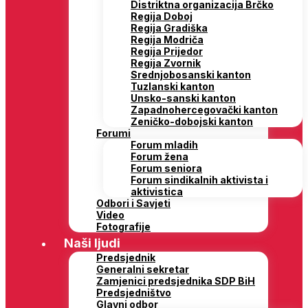
Distriktna organizacija Brčko
Regija Doboj
Regija Gradiška
Regija Modriča
Regija Prijedor
Regija Zvornik
Srednjobosanski kanton
Tuzlanski kanton
Unsko-sanski kanton
Zapadnohercegovački kanton
Zeničko-dobojski kanton
Forumi
Forum mladih
Forum žena
Forum seniora
Forum sindikalnih aktivista i
aktivistica
Odbori i Savjeti
Video
Fotografije
Naši ljudi
Predsjednik
Generalni sekretar
Zamjenici predsjednika SDP BiH
Predsjedništvo
Glavni odbor