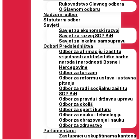
Rukovodstvo Glavnog odbora
O Glavnom odboru
Nadzorni odbor
Statutarni odbor
Savjeti
Savjet za ekonomski razvoj
Savjet za razvoj SDP BiH
Savjet za lokalnu samoupravu
Odbori Predsjedništva
Odbor za afirmaciju i zaštitu
vrijednosti antifašističke borbe
naroda i narodnosti Bosne i
Hercegovine
Odbor za turizam
Odbor za reformu ustava i ustavna
pitanja
Odbor za rad i socijalnu zaštitu
SDP BiH
Odbor za pravdu i državnu upravu
Odbor za okoliš
Odbor za sport i kulturu
Odbor za nauku i tehnologiju
Odbor za obrazovanje i nauku
Odbor za zdravstvo
Parlamentarci
Zastupnici u skupštinama kantona