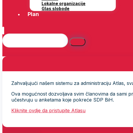
Lokalne organizacije
Glas slobode
Plan
Zahvaljujući našem sistemu za administraciju Atlas, svak
Ova mogućnost dozvoljava svim članovima da sami provj
učestvuju u anketama koje pokreće SDP BiH.
Kliknite ovdje da pristupite Atlasu