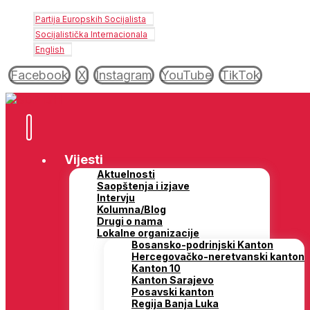
Partija Europskih Socijalista
Socijalistička Internacionala
English
Facebook
X
Instagram
YouTube
TikTok
Vijesti
Aktuelnosti
Saopštenja i izjave
Intervju
Kolumna/Blog
Drugi o nama
Lokalne organizacije
Bosansko-podrinjski Kanton
Hercegovačko-neretvanski kanton
Kanton 10
Kanton Sarajevo
Posavski kanton
Regija Banja Luka