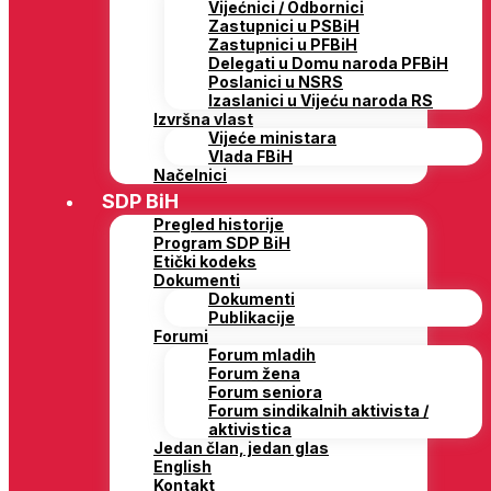
Vijećnici / Odbornici
Zastupnici u PSBiH
Zastupnici u PFBiH
Delegati u Domu naroda PFBiH
Poslanici u NSRS
Izaslanici u Vijeću naroda RS
Izvršna vlast
Vijeće ministara
Vlada FBiH
Načelnici
SDP BiH
Pregled historije
Program SDP BiH
Etički kodeks
Dokumenti
Dokumenti
Publikacije
Forumi
Forum mladih
Forum žena
Forum seniora
Forum sindikalnih aktivista /
aktivistica
Jedan član, jedan glas
English
Kontakt