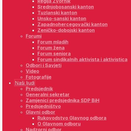
Regija Zvornik
Srednjobosanski kanton
Tuzlanski kanton
Unsko-sanski kanton
Zapadnohercegovački kanton
Zeničko-dobojski kanton
Forumi
Forum mladih
Forum žena
Forum seniora
Forum sindikalnih aktivista i aktivistica
Odbori i Savjeti
Video
Fotografije
Naši ljudi
Predsjednik
Generalni sekretar
Zamjenici predsjednika SDP BiH
Predsjedništvo
Glavni odbor
Rukovodstvo Glavnog odbora
O Glavnom odboru
Nadzorni odbor