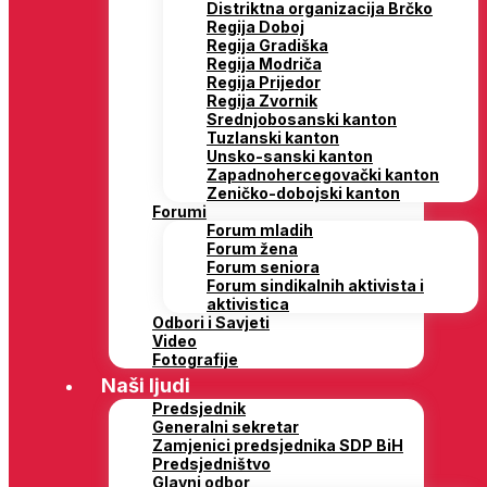
Distriktna organizacija Brčko
Regija Doboj
Regija Gradiška
Regija Modriča
Regija Prijedor
Regija Zvornik
Srednjobosanski kanton
Tuzlanski kanton
Unsko-sanski kanton
Zapadnohercegovački kanton
Zeničko-dobojski kanton
Forumi
Forum mladih
Forum žena
Forum seniora
Forum sindikalnih aktivista i
aktivistica
Odbori i Savjeti
Video
Fotografije
Naši ljudi
Predsjednik
Generalni sekretar
Zamjenici predsjednika SDP BiH
Predsjedništvo
Glavni odbor