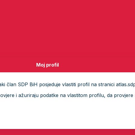
Moj profil
i član SDP BiH posjeduje vlastiti profil na stranici atlas.sd
ere i ažuriraju podatke na vlastitom profilu, da provjere s