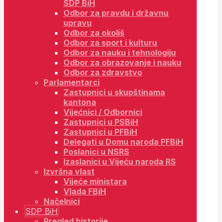
SDP BiH
Odbor za pravdu i državnu
upravu
Odbor za okoliš
Odbor za sport i kulturu
Odbor za nauku i tehnologiju
Odbor za obrazovanje i nauku
Odbor za zdravstvo
Parlamentarci
Zastupnici u skupštinama
kantona
Vijećnici / Odbornici
Zastupnici u PSBiH
Zastupnici u PFBiH
Delegati u Domu naroda PFBiH
Poslanici u NSRS
Izaslanici u Vijeću naroda RS
Izvršna vlast
Vijeće ministara
Vlada FBiH
Načelnici
SDP BiH
Pregled historije