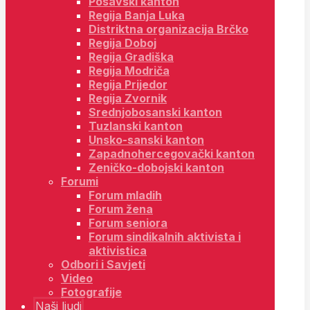
Posavski kanton
Regija Banja Luka
Distriktna organizacija Brčko
Regija Doboj
Regija Gradiška
Regija Modriča
Regija Prijedor
Regija Zvornik
Srednjobosanski kanton
Tuzlanski kanton
Unsko-sanski kanton
Zapadnohercegovački kanton
Zeničko-dobojski kanton
Forumi
Forum mladih
Forum žena
Forum seniora
Forum sindikalnih aktivista i
aktivistica
Odbori i Savjeti
Video
Fotografije
Naši ljudi