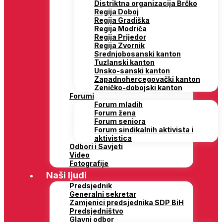
Distriktna organizacija Brčko
Regija Doboj
Regija Gradiška
Regija Modriča
Regija Prijedor
Regija Zvornik
Srednjobosanski kanton
Tuzlanski kanton
Unsko-sanski kanton
Zapadnohercegovački kanton
Zeničko-dobojski kanton
Forumi
Forum mladih
Forum žena
Forum seniora
Forum sindikalnih aktivista i
aktivistica
Odbori i Savjeti
Video
Fotografije
Naši ljudi
Predsjednik
Generalni sekretar
Zamjenici predsjednika SDP BiH
Predsjedništvo
Glavni odbor