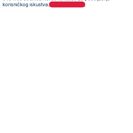
korisničkog iskustva.
Prihvati i zatvori