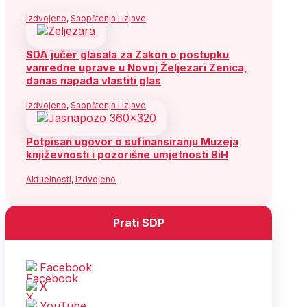
Izdvojeno
,
Saopštenja i izjave
SDA jučer glasala za Zakon o postupku
vanredne uprave u Novoj Željezari Zenica,
danas napada vlastiti glas
Izdvojeno
,
Saopštenja i izjave
Potpisan ugovor o sufinansiranju Muzeja
književnosti i pozorišne umjetnosti BiH
Aktuelnosti
,
Izdvojeno
Prati SDP
Facebook
X
YouTube