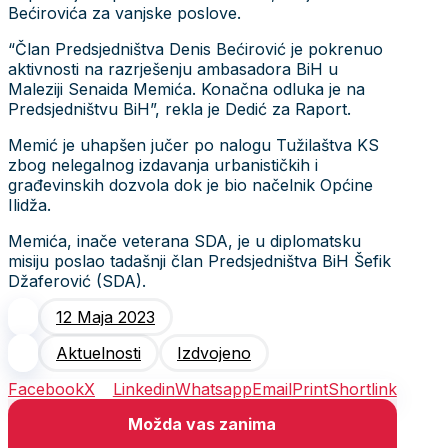
Bećirovića za vanjske poslove.
“Član Predsjedništva Denis Bećirović je pokrenuo
aktivnosti na razrješenju ambasadora BiH u
Maleziji Senaida Memića. Konačna odluka je na
Predsjedništvu BiH”, rekla je Dedić za Raport.
Memić je uhapšen jučer po nalogu Tužilaštva KS
zbog nelegalnog izdavanja urbanističkih i
građevinskih dozvola dok je bio načelnik Općine
Ilidža.
Memića, inače veterana SDA, je u diplomatsku
misiju poslao tadašnji član Predsjedništva BiH Šefik
Džaferović (SDA).
12 Maja 2023
Aktuelnosti
Izdvojeno
Facebook
X
Linkedin
Whatsapp
Email
Print
Shortlink
Možda vas zanima