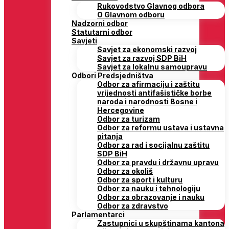
Rukovodstvo Glavnog odbora
O Glavnom odboru
Nadzorni odbor
Statutarni odbor
Savjeti
Savjet za ekonomski razvoj
Savjet za razvoj SDP BiH
Savjet za lokalnu samoupravu
Odbori Predsjedništva
Odbor za afirmaciju i zaštitu
vrijednosti antifašističke borbe
naroda i narodnosti Bosne i
Hercegovine
Odbor za turizam
Odbor za reformu ustava i ustavna
pitanja
Odbor za rad i socijalnu zaštitu
SDP BiH
Odbor za pravdu i državnu upravu
Odbor za okoliš
Odbor za sport i kulturu
Odbor za nauku i tehnologiju
Odbor za obrazovanje i nauku
Odbor za zdravstvo
Parlamentarci
Zastupnici u skupštinama kantona