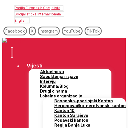
Partija Europskih Socijalista
Socijalistička Internacionala
English
Facebook
X
Instagram
YouTube
TikTok
Vijesti
Aktuelnosti
Saopštenja i izjave
Intervju
Kolumna/Blog
Drugi o nama
Lokalne organizacije
Bosansko-podrinjski Kanton
Hercegovačko-neretvanski kanton
Kanton 10
Kanton Sarajevo
Posavski kanton
Regija Banja Luka