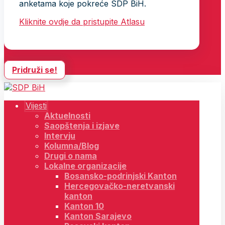
anketama koje pokreće SDP BiH.
Kliknite ovdje da pristupite Atlasu
Pridruži se!
Vijesti
Aktuelnosti
Saopštenja i izjave
Intervju
Kolumna/Blog
Drugi o nama
Lokalne organizacije
Bosansko-podrinjski Kanton
Hercegovačko-neretvanski
kanton
Kanton 10
Kanton Sarajevo