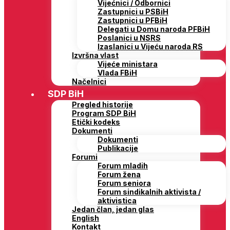
Vijećnici / Odbornici
Zastupnici u PSBiH
Zastupnici u PFBiH
Delegati u Domu naroda PFBiH
Poslanici u NSRS
Izaslanici u Vijeću naroda RS
Izvršna vlast
Vijeće ministara
Vlada FBiH
Načelnici
SDP BiH
Pregled historije
Program SDP BiH
Etički kodeks
Dokumenti
Dokumenti
Publikacije
Forumi
Forum mladih
Forum žena
Forum seniora
Forum sindikalnih aktivista /
aktivistica
Jedan član, jedan glas
English
Kontakt