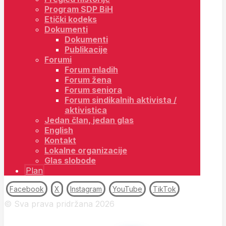
Program SDP BiH
Etički kodeks
Dokumenti
Dokumenti
Publikacije
Forumi
Forum mladih
Forum žena
Forum seniora
Forum sindikalnih aktivista /
aktivistica
Jedan član, jedan glas
English
Kontakt
Lokalne organizacije
Glas slobode
Plan
Facebook
X
Instagram
YouTube
TikTok
© Sva prava pridržana 2026