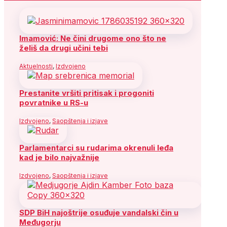
Imamović: Ne čini drugome ono što ne
želiš da drugi učini tebi
Aktuelnosti
,
Izdvojeno
Prestanite vršiti pritisak i progoniti
povratnike u RS-u
Izdvojeno
,
Saopštenja i izjave
Parlamentarci su rudarima okrenuli leđa
kad je bilo najvažnije
Izdvojeno
,
Saopštenja i izjave
SDP BiH najoštrije osuđuje vandalski čin u
Međugorju