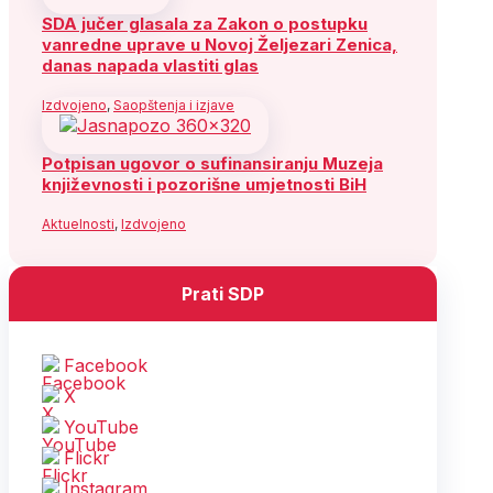
SDA jučer glasala za Zakon o postupku
vanredne uprave u Novoj Željezari Zenica,
danas napada vlastiti glas
Izdvojeno
,
Saopštenja i izjave
Potpisan ugovor o sufinansiranju Muzeja
književnosti i pozorišne umjetnosti BiH
Aktuelnosti
,
Izdvojeno
Prati SDP
Facebook
X
YouTube
Flickr
Instagram