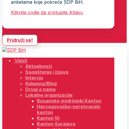
anketama koje pokreće SDP BiH.
Kliknite ovdje da pristupite Atlasu
Pridruži se!
Vijesti
Aktuelnosti
Saopštenja i izjave
Intervju
Kolumna/Blog
Drugi o nama
Lokalne organizacije
Bosansko-podrinjski Kanton
Hercegovačko-neretvanski
kanton
Kanton 10
Kanton Sarajevo