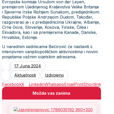
Evropske komisije Ursulom von der Leyen,
premijerom Ujedinjenog Kraljevstva Velike Britanije
i Sjeverne Irske Rishijem Sunakom, predsjednikom
Republike Poljske Andrzejom Dudom. Također,
razgovarao je i s predsjednicima Ukrajine, Albanije,
Crne Gore, Slovenije, Kosova, Finske, Čilea i
Ekvadora, kao i sa premijerema Kanade, Danske,
Hrvatske, Estonije.
U narednim sedmicama Bećirović će nastaviti s
intenzivnim vanjskopolitičkim aktivnostima i novim
posjetama važnim svjetskim adresama.
17 Juna 2024
Aktuelnosti
Izdvojeno
Facebook
X
Linkedin
Whatsapp
Email
Print
Shortlink
Možda vas zanima