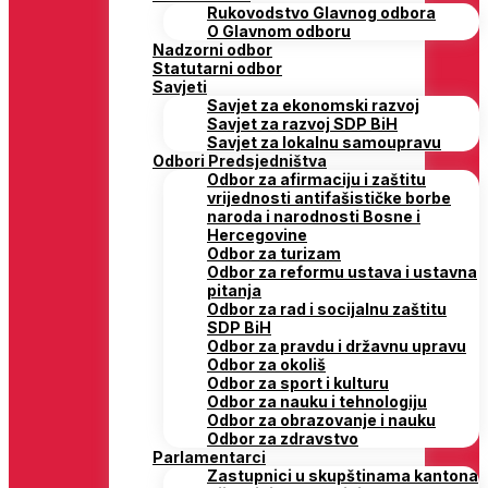
Rukovodstvo Glavnog odbora
O Glavnom odboru
Nadzorni odbor
Statutarni odbor
Savjeti
Savjet za ekonomski razvoj
Savjet za razvoj SDP BiH
Savjet za lokalnu samoupravu
Odbori Predsjedništva
Odbor za afirmaciju i zaštitu
vrijednosti antifašističke borbe
naroda i narodnosti Bosne i
Hercegovine
Odbor za turizam
Odbor za reformu ustava i ustavna
pitanja
Odbor za rad i socijalnu zaštitu
SDP BiH
Odbor za pravdu i državnu upravu
Odbor za okoliš
Odbor za sport i kulturu
Odbor za nauku i tehnologiju
Odbor za obrazovanje i nauku
Odbor za zdravstvo
Parlamentarci
Zastupnici u skupštinama kantona