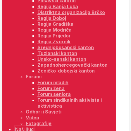
Posavski kanton
Regija Banja Luka
Distriktna organizacija Brčko
Regija Doboj
Regija Gradiška
Regija Modriča
Regija Prijedor
Regija Zvornik
Srednjobosanski kanton
Tuzlanski kanton
Unsko-sanski kanton
Zapadnohercegovački kanton
Zeničko-dobojski kanton
Forumi
Forum mladih
Forum žena
Forum seniora
Forum sindikalnih aktivista i
aktivistica
Odbori i Savjeti
Video
Fotografije
Naši ljudi