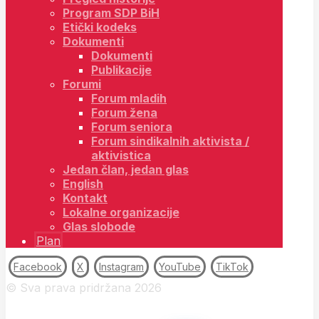
Program SDP BiH
Etički kodeks
Dokumenti
Dokumenti
Publikacije
Forumi
Forum mladih
Forum žena
Forum seniora
Forum sindikalnih aktivista /
aktivistica
Jedan član, jedan glas
English
Kontakt
Lokalne organizacije
Glas slobode
Plan
Facebook
X
Instagram
YouTube
TikTok
© Sva prava pridržana 2026