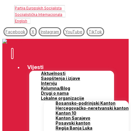
Partija Europskih Socijalista
Socijalistička Internacionala
English
Facebook
X
Instagram
YouTube
TikTok
Vijesti
Aktuelnosti
Saopštenja i izjave
Intervju
Kolumna/Blog
Drugi o nama
Lokalne organizacije
Bosansko-podrinjski Kanton
Hercegovačko-neretvanski kanton
Kanton 10
Kanton Sarajevo
Posavski kanton
Regija Banja Luka