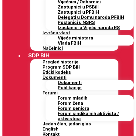
Vijećnici / Odbornici
Zastupnici u PSBiH
Zastupnici u PFBiH
Delegati u Domu naroda PFBiH
Poslanici u NSRS
Izaslanici u Vijeću naroda RS
Izvršna vlast
Vijeće ministara
Vlada FBiH
Načelnici
SDP BiH
Pregled historije
Program SDP BiH
Etički kodeks
Dokumenti
Dokumenti
Publikacije
Forumi
Forum mladih
Forum žena
Forum seniora
Forum sindikalnih aktivista /
aktivistica
Jedan član, jedan glas
English
Kontakt