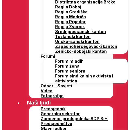
Distriktna organizacija Brčko
Regija Doboj
Regija Gradiška
Regija Modriča
Regija Prijedor
Regija Zvornik
Srednjobosanski kanton
Tuzlanski kanton
Unsko-sanski kanton
Zapadnohercegovački kanton
Zeničko-dobojski kanton
Forumi
Forum mladih
Forum žena
Forum seniora
Forum sindikalnih aktivista i
aktivistica
Odbori i Savjeti
Video
Fotografije
Naši ljudi
Predsjednik
Generalni sekretar
Zamjenici predsjednika SDP BiH
Predsjedništvo
Glavni odbor