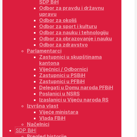
SDP BiH
Odbor za pravdu i državnu
upravu
Odbor za okoliš
Odbor za sport i kulturu
Odbor za nauku i tehnologiju
Odbor za obrazovanje i nauku
Odbor za zdravstvo
Parlamentarci
Zastupnici u skupštinama
kantona
Vijećnici / Odbornici
Zastupnici u PSBiH
Zastupnici u PFBiH
Delegati u Domu naroda PFBiH
Poslanici u NSRS
Izaslanici u Vijeću naroda RS
Izvršna vlast
Vijeće ministara
Vlada FBiH
Načelnici
SDP BiH
Pregled historije