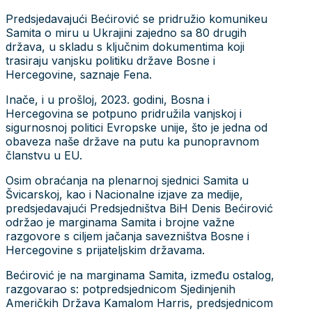
Predsjedavajući Bećirović se pridružio komunikeu
Samita o miru u Ukrajini zajedno sa 80 drugih
država, u skladu s ključnim dokumentima koji
trasiraju vanjsku politiku države Bosne i
Hercegovine, saznaje Fena.
Inače, i u prošloj, 2023. godini, Bosna i
Hercegovina se potpuno pridružila vanjskoj i
sigurnosnoj politici Evropske unije, što je jedna od
obaveza naše države na putu ka punopravnom
članstvu u EU.
Osim obraćanja na plenarnoj sjednici Samita u
Švicarskoj, kao i Nacionalne izjave za medije,
predsjedavajući Predsjedništva BiH Denis Bećirović
održao je marginama Samita i brojne važne
razgovore s ciljem jačanja savezništva Bosne i
Hercegovine s prijateljskim državama.
Bećirović je na marginama Samita, između ostalog,
razgovarao s: potpredsjednicom Sjedinjenih
Američkih Država Kamalom Harris, predsjednicom