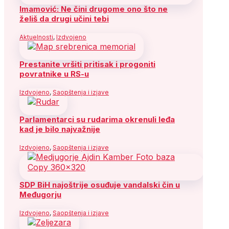
Imamović: Ne čini drugome ono što ne
želiš da drugi učini tebi
Aktuelnosti
,
Izdvojeno
Prestanite vršiti pritisak i progoniti
povratnike u RS-u
Izdvojeno
,
Saopštenja i izjave
Parlamentarci su rudarima okrenuli leđa
kad je bilo najvažnije
Izdvojeno
,
Saopštenja i izjave
SDP BiH najoštrije osuđuje vandalski čin u
Međugorju
Izdvojeno
,
Saopštenja i izjave