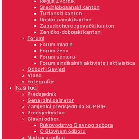
Regija Zvornik
Srednjobosanski kanton
Tuzlanski kanton
Unsko-sanski kanton
Zapadnohercegovački kanton
Zeničko-dobojski kanton
Forumi
Forum mladih
Forum žena
Forum seniora
Forum sindikalnih aktivista i aktivistica
Odbori i Savjeti
Video
Fotografije
Naši ljudi
Predsjednik
Generalni sekretar
Zamjenici predsjednika SDP BiH
Predsjedništvo
Glavni odbor
Rukovodstvo Glavnog odbora
O Glavnom odboru
Nadzorni odbor