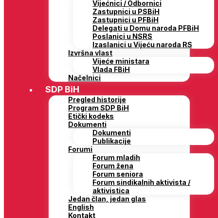
Vijećnici / Odbornici
Zastupnici u PSBiH
Zastupnici u PFBiH
Delegati u Domu naroda PFBiH
Poslanici u NSRS
Izaslanici u Vijeću naroda RS
Izvršna vlast
Vijeće ministara
Vlada FBiH
Načelnici
SDP BiH
Pregled historije
Program SDP BiH
Etički kodeks
Dokumenti
Dokumenti
Publikacije
Forumi
Forum mladih
Forum žena
Forum seniora
Forum sindikalnih aktivista /
aktivistica
Jedan član, jedan glas
English
Kontakt