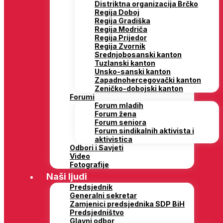
Distriktna organizacija Brčko
Regija Doboj
Regija Gradiška
Regija Modriča
Regija Prijedor
Regija Zvornik
Srednjobosanski kanton
Tuzlanski kanton
Unsko-sanski kanton
Zapadnohercegovački kanton
Zeničko-dobojski kanton
Forumi
Forum mladih
Forum žena
Forum seniora
Forum sindikalnih aktivista i
aktivistica
Odbori i Savjeti
Video
Fotografije
Naši ljudi
Predsjednik
Generalni sekretar
Zamjenici predsjednika SDP BiH
Predsjedništvo
Glavni odbor