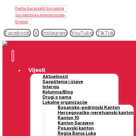
Partija Europskih Socijalista
Socijalistička Internacionala
English
Facebook
X
Instagram
YouTube
TikTok
Vijesti
Aktuelnosti
Saopštenja i izjave
Intervju
Kolumna/Blog
Drugi o nama
Lokalne organizacije
Bosansko-podrinjski Kanton
Hercegovačko-neretvanski kanton
Kanton 10
Kanton Sarajevo
Posavski kanton
Regija Banja Luka