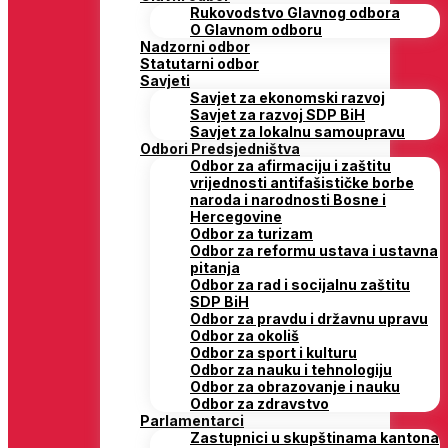
Rukovodstvo Glavnog odbora
O Glavnom odboru
Nadzorni odbor
Statutarni odbor
Savjeti
Savjet za ekonomski razvoj
Savjet za razvoj SDP BiH
Savjet za lokalnu samoupravu
Odbori Predsjedništva
Odbor za afirmaciju i zaštitu
vrijednosti antifašističke borbe
naroda i narodnosti Bosne i
Hercegovine
Odbor za turizam
Odbor za reformu ustava i ustavna
pitanja
Odbor za rad i socijalnu zaštitu
SDP BiH
Odbor za pravdu i državnu upravu
Odbor za okoliš
Odbor za sport i kulturu
Odbor za nauku i tehnologiju
Odbor za obrazovanje i nauku
Odbor za zdravstvo
Parlamentarci
Zastupnici u skupštinama kantona