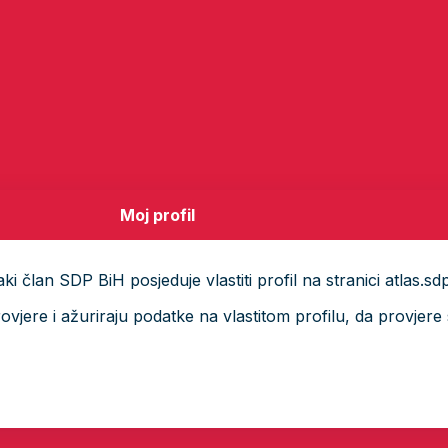
Moj profil
i član SDP BiH posjeduje vlastiti profil na stranici atlas.sd
ere i ažuriraju podatke na vlastitom profilu, da provjere s