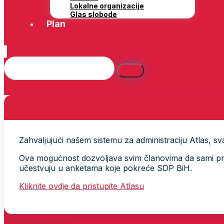
Lokalne organizacije
Glas slobode
Plan
Zahvaljujući našem sistemu za administraciju Atlas, svak
Ova mogućnost dozvoljava svim članovima da sami provj
učestvuju u anketama koje pokreće SDP BiH.
Kliknite ovdje da pristupite Atlasu