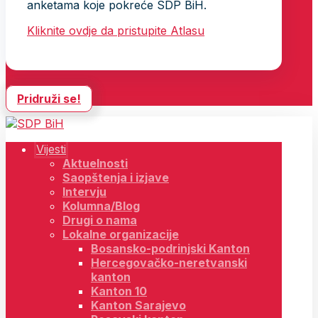
anketama koje pokreće SDP BiH.
Kliknite ovdje da pristupite Atlasu
Pridruži se!
Vijesti
Aktuelnosti
Saopštenja i izjave
Intervju
Kolumna/Blog
Drugi o nama
Lokalne organizacije
Bosansko-podrinjski Kanton
Hercegovačko-neretvanski
kanton
Kanton 10
Kanton Sarajevo