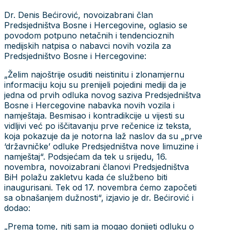
Dr. Denis Bećirović, novoizabrani član
Predsjedništva Bosne i Hercegovine, oglasio se
povodom potpuno netačnih i tendencioznih
medijskih natpisa o nabavci novih vozila za
Predsjedništvo Bosne i Hercegovine:
„Želim najoštrije osuditi neistinitu i zlonamjernu
informaciju koju su prenijeli pojedini mediji da je
jedna od prvih odluka novog saziva Predsjedništva
Bosne i Hercegovine nabavka novih vozila i
namještaja. Besmisao i kontradikcije u vijesti su
vidljivi već po iščitavanju prve rečenice iz teksta,
koja pokazuje da je notorna laž naslov da su „prve
‘državničke’ odluke Predsjedništva nove limuzine i
namještaj“. Podsjećam da tek u srijedu, 16.
novembra, novoizabrani članovi Predsjedništva
BiH polažu zakletvu kada će službeno biti
inaugurisani. Tek od 17. novembra ćemo započeti
sa obnašanjem dužnosti“, izjavio je dr. Bećirović i
dodao:
„Prema tome, niti sam ja mogao donijeti odluku o