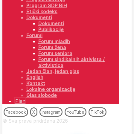
Program SDP BiH
Etički kodeks
Dokumenti
Dokumenti
Publikacije
Forumi
Forum mladih
Forum žena
Forum seniora
Forum sindikalnih aktivista /
aktivistica
Jedan član, jedan glas
English
Kontakt
Lokalne organizacije
Glas slobode
Plan
Facebook
X
Instagram
YouTube
TikTok
© Sva prava pridržana 2026