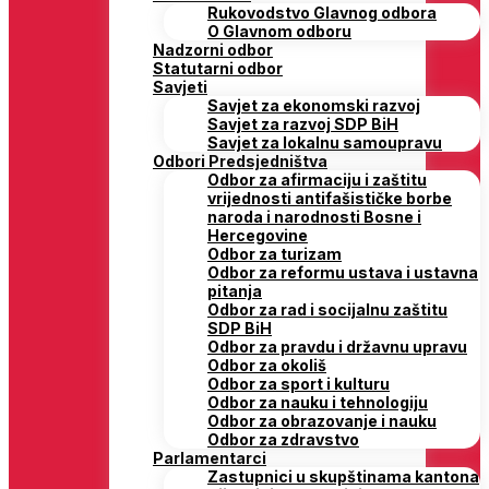
Rukovodstvo Glavnog odbora
O Glavnom odboru
Nadzorni odbor
Statutarni odbor
Savjeti
Savjet za ekonomski razvoj
Savjet za razvoj SDP BiH
Savjet za lokalnu samoupravu
Odbori Predsjedništva
Odbor za afirmaciju i zaštitu
vrijednosti antifašističke borbe
naroda i narodnosti Bosne i
Hercegovine
Odbor za turizam
Odbor za reformu ustava i ustavna
pitanja
Odbor za rad i socijalnu zaštitu
SDP BiH
Odbor za pravdu i državnu upravu
Odbor za okoliš
Odbor za sport i kulturu
Odbor za nauku i tehnologiju
Odbor za obrazovanje i nauku
Odbor za zdravstvo
Parlamentarci
Zastupnici u skupštinama kantona