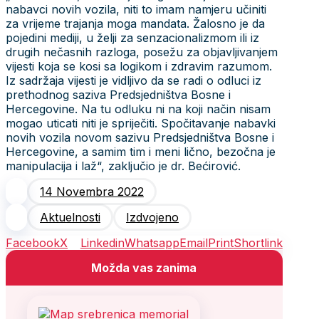
nabavci novih vozila, niti to imam namjeru učiniti
za vrijeme trajanja moga mandata. Žalosno je da
pojedini mediji, u želji za senzacionalizmom ili iz
drugih nečasnih razloga, posežu za objavljivanjem
vijesti koja se kosi sa logikom i zdravim razumom.
Iz sadržaja vijesti je vidljivo da se radi o odluci iz
prethodnog saziva Predsjedništva Bosne i
Hercegovine. Na tu odluku ni na koji način nisam
mogao uticati niti je spriječiti. Spočitavanje nabavki
novih vozila novom sazivu Predsjedništva Bosne i
Hercegovine, a samim tim i meni lično, bezočna je
manipulacija i laž“, zaključio je dr. Bećirović.
14 Novembra 2022
Aktuelnosti
Izdvojeno
Facebook
X
Linkedin
Whatsapp
Email
Print
Shortlink
Možda vas zanima