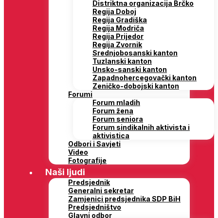
Distriktna organizacija Brčko
Regija Doboj
Regija Gradiška
Regija Modriča
Regija Prijedor
Regija Zvornik
Srednjobosanski kanton
Tuzlanski kanton
Unsko-sanski kanton
Zapadnohercegovački kanton
Zeničko-dobojski kanton
Forumi
Forum mladih
Forum žena
Forum seniora
Forum sindikalnih aktivista i
aktivistica
Odbori i Savjeti
Video
Fotografije
Naši ljudi
Predsjednik
Generalni sekretar
Zamjenici predsjednika SDP BiH
Predsjedništvo
Glavni odbor