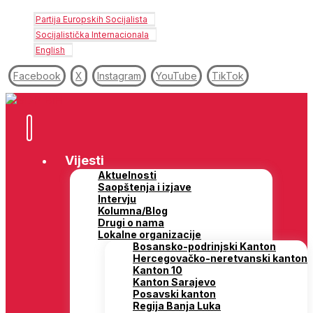
Partija Europskih Socijalista
Socijalistička Internacionala
English
Facebook
X
Instagram
YouTube
TikTok
Vijesti
Aktuelnosti
Saopštenja i izjave
Intervju
Kolumna/Blog
Drugi o nama
Lokalne organizacije
Bosansko-podrinjski Kanton
Hercegovačko-neretvanski kanton
Kanton 10
Kanton Sarajevo
Posavski kanton
Regija Banja Luka