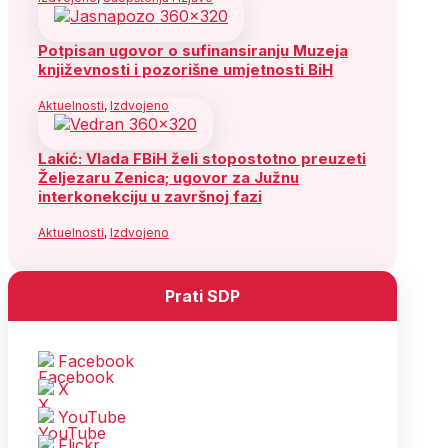
Potpisan ugovor o sufinansiranju Muzeja
književnosti i pozorišne umjetnosti BiH
Aktuelnosti
,
Izdvojeno
Lakić: Vlada FBiH želi stopostotno preuzeti
Željezaru Zenica; ugovor za Južnu
interkonekciju u završnoj fazi
Aktuelnosti
,
Izdvojeno
Prati SDP
Facebook
X
YouTube
Flickr