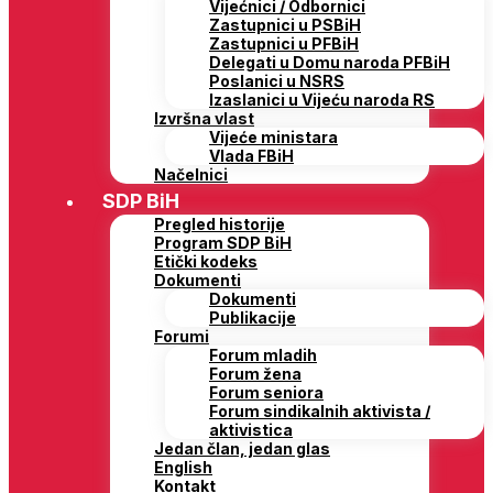
Vijećnici / Odbornici
Zastupnici u PSBiH
Zastupnici u PFBiH
Delegati u Domu naroda PFBiH
Poslanici u NSRS
Izaslanici u Vijeću naroda RS
Izvršna vlast
Vijeće ministara
Vlada FBiH
Načelnici
SDP BiH
Pregled historije
Program SDP BiH
Etički kodeks
Dokumenti
Dokumenti
Publikacije
Forumi
Forum mladih
Forum žena
Forum seniora
Forum sindikalnih aktivista /
aktivistica
Jedan član, jedan glas
English
Kontakt