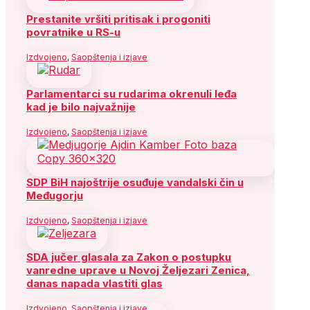
Prestanite vršiti pritisak i progoniti
povratnike u RS-u
Izdvojeno
,
Saopštenja i izjave
Parlamentarci su rudarima okrenuli leđa
kad je bilo najvažnije
Izdvojeno
,
Saopštenja i izjave
SDP BiH najoštrije osuđuje vandalski čin u
Međugorju
Izdvojeno
,
Saopštenja i izjave
SDA jučer glasala za Zakon o postupku
vanredne uprave u Novoj Željezari Zenica,
danas napada vlastiti glas
Izdvojeno
,
Saopštenja i izjave