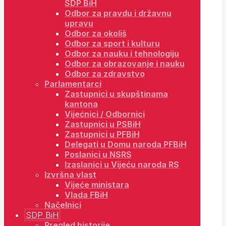
SDP BiH
Odbor za pravdu i državnu
upravu
Odbor za okoliš
Odbor za sport i kulturu
Odbor za nauku i tehnologiju
Odbor za obrazovanje i nauku
Odbor za zdravstvo
Parlamentarci
Zastupnici u skupštinama
kantona
Vijećnici / Odbornici
Zastupnici u PSBiH
Zastupnici u PFBiH
Delegati u Domu naroda PFBiH
Poslanici u NSRS
Izaslanici u Vijeću naroda RS
Izvršna vlast
Vijeće ministara
Vlada FBiH
Načelnici
SDP BiH
Pregled historije