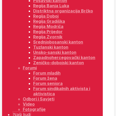
Posavski kanton
Regija Banja Luka
Distriktna organizacija Brčko
Regija Doboj
Regija Gradiška
Regija Modriča
Regija Prijedor
Regija Zvornik
Srednjobosanski kanton
Tuzlanski kanton
Unsko-sanski kanton
Zapadnohercegovački kanton
Zeničko-dobojski kanton
Forumi
Forum mladih
Forum žena
Forum seniora
Forum sindikalnih aktivista i
aktivistica
Odbori i Savjeti
Video
Fotografije
Naši ljudi