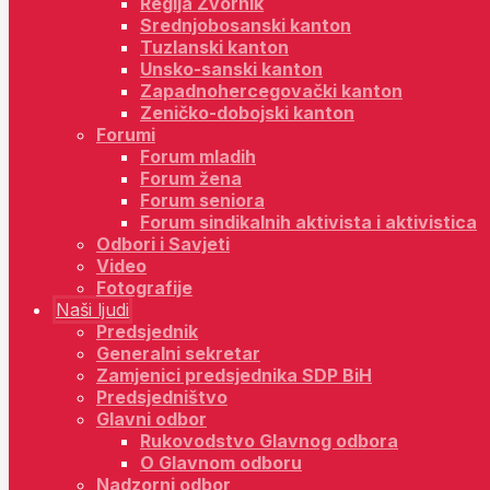
Regija Zvornik
Srednjobosanski kanton
Tuzlanski kanton
Unsko-sanski kanton
Zapadnohercegovački kanton
Zeničko-dobojski kanton
Forumi
Forum mladih
Forum žena
Forum seniora
Forum sindikalnih aktivista i aktivistica
Odbori i Savjeti
Video
Fotografije
Naši ljudi
Predsjednik
Generalni sekretar
Zamjenici predsjednika SDP BiH
Predsjedništvo
Glavni odbor
Rukovodstvo Glavnog odbora
O Glavnom odboru
Nadzorni odbor