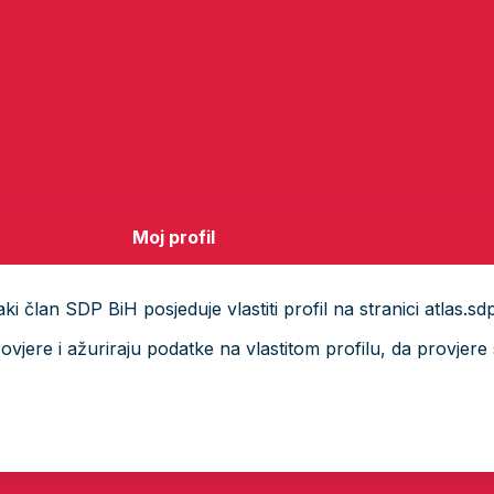
Moj profil
i član SDP BiH posjeduje vlastiti profil na stranici atlas.sd
ere i ažuriraju podatke na vlastitom profilu, da provjere s