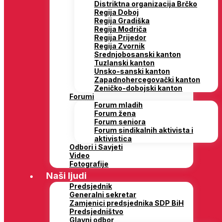
Distriktna organizacija Brčko
Regija Doboj
Regija Gradiška
Regija Modriča
Regija Prijedor
Regija Zvornik
Srednjobosanski kanton
Tuzlanski kanton
Unsko-sanski kanton
Zapadnohercegovački kanton
Zeničko-dobojski kanton
Forumi
Forum mladih
Forum žena
Forum seniora
Forum sindikalnih aktivista i
aktivistica
Odbori i Savjeti
Video
Fotografije
Naši ljudi
Predsjednik
Generalni sekretar
Zamjenici predsjednika SDP BiH
Predsjedništvo
Glavni odbor