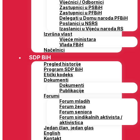
Vijećnici / Odbornici
Zastupnici u PSBiH
Zastupnici u PFBiH
Delegati u Domu naroda PFBiH
Poslanici u NSRS
Izaslanici u Vijeću naroda RS
Izvršna vlast
Vijeće ministara
Vlada FBiH
Načelnici
SDP BiH
Pregled historije
Program SDP BiH
Etički kodeks
Dokumenti
Dokumenti
Publikacije
Forumi
Forum mladih
Forum žena
Forum seniora
Forum sindikalnih aktivista /
aktivistica
Jedan član, jedan glas
English
Kontakt