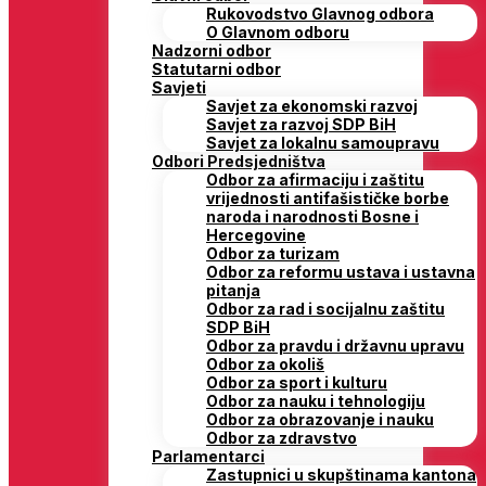
Rukovodstvo Glavnog odbora
O Glavnom odboru
Nadzorni odbor
Statutarni odbor
Savjeti
Savjet za ekonomski razvoj
Savjet za razvoj SDP BiH
Savjet za lokalnu samoupravu
Odbori Predsjedništva
Odbor za afirmaciju i zaštitu
vrijednosti antifašističke borbe
naroda i narodnosti Bosne i
Hercegovine
Odbor za turizam
Odbor za reformu ustava i ustavna
pitanja
Odbor za rad i socijalnu zaštitu
SDP BiH
Odbor za pravdu i državnu upravu
Odbor za okoliš
Odbor za sport i kulturu
Odbor za nauku i tehnologiju
Odbor za obrazovanje i nauku
Odbor za zdravstvo
Parlamentarci
Zastupnici u skupštinama kantona