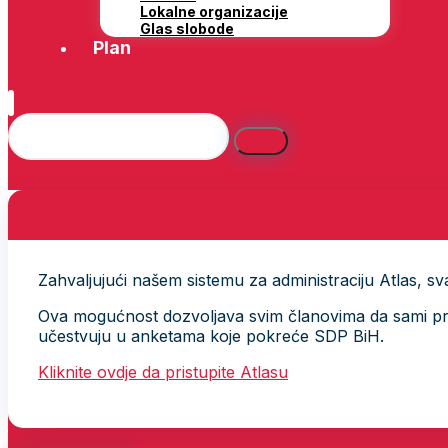
Lokalne organizacije
Glas slobode
Plan
Zahvaljujući našem sistemu za administraciju Atlas, svak
Ova mogućnost dozvoljava svim članovima da sami provj
učestvuju u anketama koje pokreće SDP BiH.
Kliknite ovdje da pristupite Atlasu