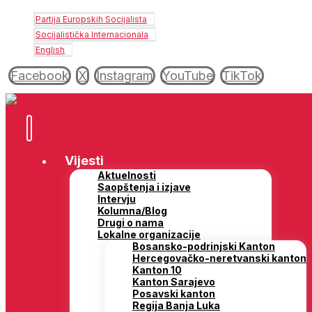
Partija Europskih Socijalista
Socijalistička Internacionala
English
Facebook
X
Instagram
YouTube
TikTok
Vijesti
Aktuelnosti
Saopštenja i izjave
Intervju
Kolumna/Blog
Drugi o nama
Lokalne organizacije
Bosansko-podrinjski Kanton
Hercegovačko-neretvanski kanton
Kanton 10
Kanton Sarajevo
Posavski kanton
Regija Banja Luka