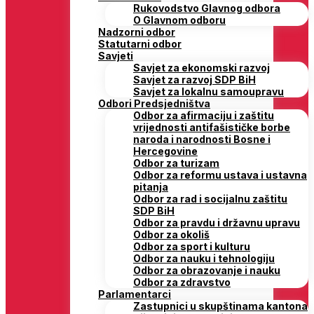
Rukovodstvo Glavnog odbora
O Glavnom odboru
Nadzorni odbor
Statutarni odbor
Savjeti
Savjet za ekonomski razvoj
Savjet za razvoj SDP BiH
Savjet za lokalnu samoupravu
Odbori Predsjedništva
Odbor za afirmaciju i zaštitu
vrijednosti antifašističke borbe
naroda i narodnosti Bosne i
Hercegovine
Odbor za turizam
Odbor za reformu ustava i ustavna
pitanja
Odbor za rad i socijalnu zaštitu
SDP BiH
Odbor za pravdu i državnu upravu
Odbor za okoliš
Odbor za sport i kulturu
Odbor za nauku i tehnologiju
Odbor za obrazovanje i nauku
Odbor za zdravstvo
Parlamentarci
Zastupnici u skupštinama kantona