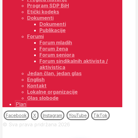
Program SDP BiH
Etički kodeks
Dokumenti
Dokumenti
Publikacije
Forumi
Forum mladih
Forum žena
Forum seniora
Forum sindikalnih aktivista /
aktivistica
Jedan član, jedan glas
English
Kontakt
Lokalne organizacije
Glas slobode
Plan
Facebook
X
Instagram
YouTube
TikTok
© Sva prava pridržana 2026