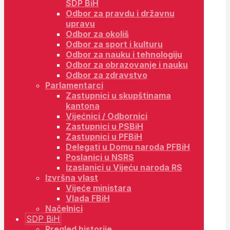
SDP BiH
Odbor za pravdu i državnu
upravu
Odbor za okoliš
Odbor za sport i kulturu
Odbor za nauku i tehnologiju
Odbor za obrazovanje i nauku
Odbor za zdravstvo
Parlamentarci
Zastupnici u skupštinama
kantona
Vijećnici / Odbornici
Zastupnici u PSBiH
Zastupnici u PFBiH
Delegati u Domu naroda PFBiH
Poslanici u NSRS
Izaslanici u Vijeću naroda RS
Izvršna vlast
Vijeće ministara
Vlada FBiH
Načelnici
SDP BiH
Pregled historije