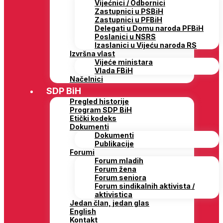
Vijećnici / Odbornici
Zastupnici u PSBiH
Zastupnici u PFBiH
Delegati u Domu naroda PFBiH
Poslanici u NSRS
Izaslanici u Vijeću naroda RS
Izvršna vlast
Vijeće ministara
Vlada FBiH
Načelnici
SDP BiH
Pregled historije
Program SDP BiH
Etički kodeks
Dokumenti
Dokumenti
Publikacije
Forumi
Forum mladih
Forum žena
Forum seniora
Forum sindikalnih aktivista /
aktivistica
Jedan član, jedan glas
English
Kontakt