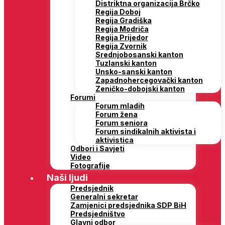
Distriktna organizacija Brčko
Regija Doboj
Regija Gradiška
Regija Modriča
Regija Prijedor
Regija Zvornik
Srednjobosanski kanton
Tuzlanski kanton
Unsko-sanski kanton
Zapadnohercegovački kanton
Zeničko-dobojski kanton
Forumi
Forum mladih
Forum žena
Forum seniora
Forum sindikalnih aktivista i
aktivistica
Odbori i Savjeti
Video
Fotografije
Naši ljudi
Predsjednik
Generalni sekretar
Zamjenici predsjednika SDP BiH
Predsjedništvo
Glavni odbor