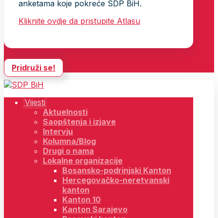
anketama koje pokreće SDP BiH.
Kliknite ovdje da pristupite Atlasu
Pridruži se!
Vijesti
Aktuelnosti
Saopštenja i izjave
Intervju
Kolumna/Blog
Drugi o nama
Lokalne organizacije
Bosansko-podrinjski Kanton
Hercegovačko-neretvanski
kanton
Kanton 10
Kanton Sarajevo