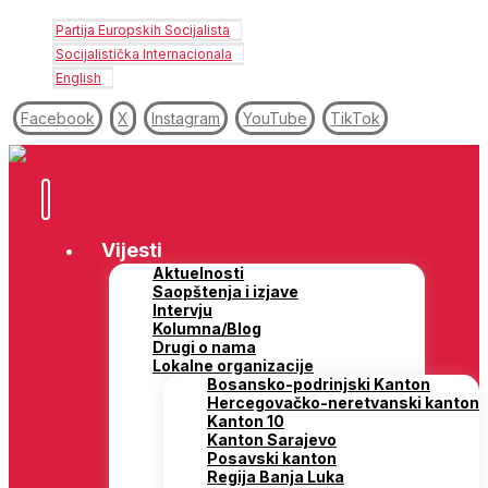
Partija Europskih Socijalista
Socijalistička Internacionala
English
Facebook
X
Instagram
YouTube
TikTok
Vijesti
Aktuelnosti
Saopštenja i izjave
Intervju
Kolumna/Blog
Drugi o nama
Lokalne organizacije
Bosansko-podrinjski Kanton
Hercegovačko-neretvanski kanton
Kanton 10
Kanton Sarajevo
Posavski kanton
Regija Banja Luka