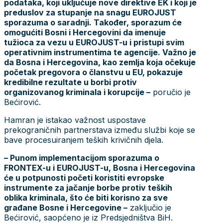
podataka, koji uključuje nove direktive EK i koji je
preduslov za stupanje na snagu EUROJUST
sporazuma o saradnji. Također, sporazum će
omogućiti Bosni i Hercegovini da imenuje
tužioca za vezu u EUROJUST-u i pristupi svim
operativnim instrumentima te agencije. Važno je
da Bosna i Hercegovina, kao zemlja koja očekuje
početak pregovora o članstvu u EU, pokazuje
kredibilne rezultate u borbi protiv
organizovanog kriminala i korupcije –
poručio je
Bećirović.
Hamran je istakao važnost uspostave
prekograničnih partnerstava između službi koje se
bave procesuiranjem teških krivičnih djela.
– Punom implementacijom sporazuma o
FRONTEX-u i EUROJUST-u, Bosna i Hercegovina
će u potpunosti početi koristiti evropske
instrumente za jačanje borbe protiv teških
oblika kriminala, što će biti korisno za sve
građane Bosne i Hercegovine –
zaključio je
Bećirović, saopćeno je iz Predsjedništva BiH.