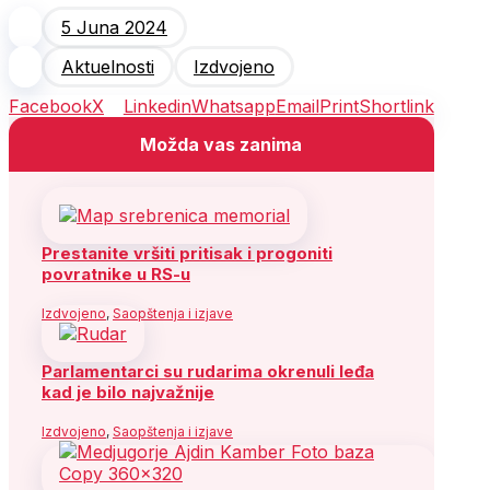
5 Juna 2024
Aktuelnosti
Izdvojeno
Facebook
X
Linkedin
Whatsapp
Email
Print
Shortlink
Možda vas zanima
Prestanite vršiti pritisak i progoniti
povratnike u RS-u
Izdvojeno
,
Saopštenja i izjave
Parlamentarci su rudarima okrenuli leđa
kad je bilo najvažnije
Izdvojeno
,
Saopštenja i izjave