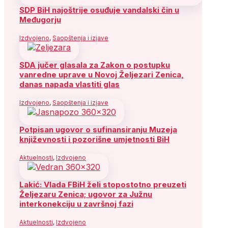
SDP BiH najoštrije osuđuje vandalski čin u
Međugorju
Izdvojeno
,
Saopštenja i izjave
SDA jučer glasala za Zakon o postupku
vanredne uprave u Novoj Željezari Zenica,
danas napada vlastiti glas
Izdvojeno
,
Saopštenja i izjave
Potpisan ugovor o sufinansiranju Muzeja
književnosti i pozorišne umjetnosti BiH
Aktuelnosti
,
Izdvojeno
Lakić: Vlada FBiH želi stopostotno preuzeti
Željezaru Zenica; ugovor za Južnu
interkonekciju u završnoj fazi
Aktuelnosti
,
Izdvojeno