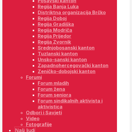
Posavski kanton
Regija Banja Luka
Distriktna organizacija Brčko
Regija Doboj
Regija Gradiška
Regija Modriča
Regija Prijedor
Regija Zvornik
Srednjobosanski kanton
Tuzlanski kanton
Unsko-sanski kanton
Zapadnohercegovački kanton
Zeničko-dobojski kanton
Forumi
Forum mladih
Forum žena
Forum seniora
Forum sindikalnih aktivista i
aktivistica
Odbori i Savjeti
Video
Fotografije
Naši ljudi