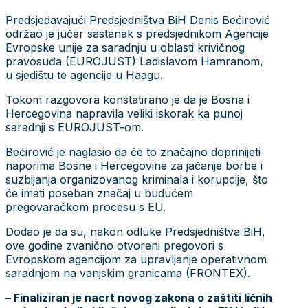
Predsjedavajući Predsjedništva BiH Denis Bećirović
održao je jučer sastanak s predsjednikom Agencije
Evropske unije za saradnju u oblasti krivičnog
pravosuđa (EUROJUST) Ladislavom Hamranom,
u sjedištu te agencije u Haagu.
Tokom razgovora konstatirano je da je Bosna i
Hercegovina napravila veliki iskorak ka punoj
saradnji s EUROJUST-om.
Bećirović je naglasio da će to značajno doprinijeti
naporima Bosne i Hercegovine za jačanje borbe i
suzbijanja organizovanog kriminala i korupcije, što
će imati poseban značaj u budućem
pregovaračkom procesu s EU.
Dodao je da su, nakon odluke Predsjedništva BiH,
ove godine zvanično otvoreni pregovori s
Evropskom agencijom za upravljanje operativnom
saradnjom na vanjskim granicama (FRONTEX).
– Finaliziran je nacrt novog zakona o zaštiti ličnih