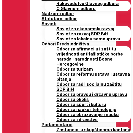
Rukovodstvo Glavnog odbora
O Glavnom odboru
Nadzorni odbor
Statutarni odbor
Savjeti
Savjet za ekonomski razvoj
Savjet za razvoj SDP BiH
Savjet za lokalnu samoupravu
Odbori Predsjedništva
Odbor za afirmaciju i zaštitu
vrijednosti antifašističke borbe
naroda i narodnosti Bosne i
Hercegovine
Odbor za turizam
Odbor za reformu ustava i ustavna
pitanja
Odbor za rad i socijalnu zaštitu
SDP BiH
Odbor za pravdu i državnu upravu
Odbor za okoliš
Odbor za sport i kulturu
Odbor za nauku i tehnologiju
Odbor za obrazovanje i nauku
Odbor za zdravstvo
Parlamentarci
Zastupnici u skupštinama kantona