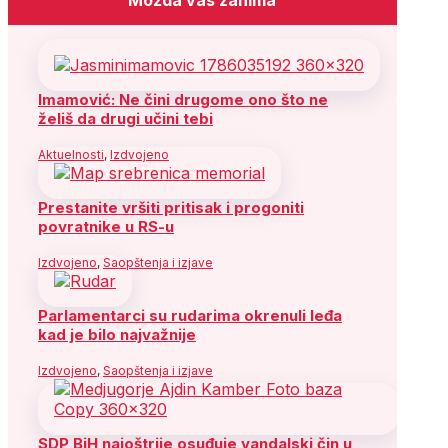
Imamović: Ne čini drugome ono što ne
želiš da drugi učini tebi
Aktuelnosti
,
Izdvojeno
Prestanite vršiti pritisak i progoniti
povratnike u RS-u
Izdvojeno
,
Saopštenja i izjave
Parlamentarci su rudarima okrenuli leđa
kad je bilo najvažnije
Izdvojeno
,
Saopštenja i izjave
SDP BiH najoštrije osuđuje vandalski čin u