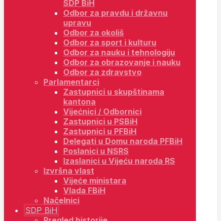
SDP BiH
Odbor za pravdu i državnu
upravu
Odbor za okoliš
Odbor za sport i kulturu
Odbor za nauku i tehnologiju
Odbor za obrazovanje i nauku
Odbor za zdravstvo
Parlamentarci
Zastupnici u skupštinama
kantona
Vijećnici / Odbornici
Zastupnici u PSBiH
Zastupnici u PFBiH
Delegati u Domu naroda PFBiH
Poslanici u NSRS
Izaslanici u Vijeću naroda RS
Izvršna vlast
Vijeće ministara
Vlada FBiH
Načelnici
SDP BiH
Pregled historije