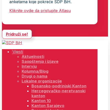
anketama koje pokreće SDP BiH.
Kliknite ovdje da pristupite Atlasu
Pridruži se!
Vijesti
Aktuelnosti
Saopštenja i izjave
Intervju
Kolumna/Blog
Drugi o nama
Lokalne organizacije
Bosansko-podrinjski Kanton
Hercegovačko-neretvanski
kanton
Kanton 10
Kanton Sarajevo