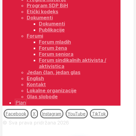
Program SDP BiH
Etički kodeks
Dokumenti
Dokumenti
Publikacije
Forumi
Forum mladih
Forum žena
Forum seniora
Forum sindikalnih aktivista /
aktivistica
Jedan član, jedan glas
English
Kontakt
Lokalne organizacije
Glas slobode
Plan
Facebook
X
Instagram
YouTube
TikTok
© Sva prava pridržana 2026