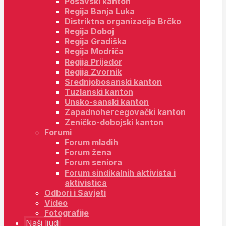
Posavski kanton
Regija Banja Luka
Distriktna organizacija Brčko
Regija Doboj
Regija Gradiška
Regija Modriča
Regija Prijedor
Regija Zvornik
Srednjobosanski kanton
Tuzlanski kanton
Unsko-sanski kanton
Zapadnohercegovački kanton
Zeničko-dobojski kanton
Forumi
Forum mladih
Forum žena
Forum seniora
Forum sindikalnih aktivista i
aktivistica
Odbori i Savjeti
Video
Fotografije
Naši ljudi