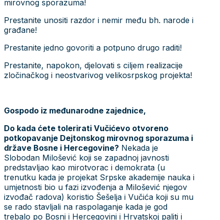
mirovnog sporazuma!
Prestanite unositi razdor i nemir među bh. narode i
građane!
Prestanite jedno govoriti a potpuno drugo raditi!
Prestanite, napokon, djelovati s ciljem realizacije
zločinačkog i neostvarivog velikosrpskog projekta!
Gospodo iz međunarodne zajednice,
Do kada ćete tolerirati Vučićevo otvoreno
potkopavanje Dejtonskog mirovnog sporazuma i
države Bosne i Hercegovine?
Nekada je
Slobodan Milošević koji se zapadnoj javnosti
predstavljao kao mirotvorac i demokrata (u
trenutku kada je projekat Srpske akademije nauka i
umjetnosti bio u fazi izvođenja a Milošević njegov
izvođač radova) koristio Šešelja i Vučića koji su mu
se rado stavljali na raspolaganje kada je god
trebalo po Bosni i Hercegovini i Hrvatskoj paliti i