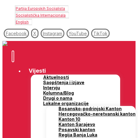
Partija Europskih Socijalista
Socijalistička Internacionala
English
Facebook
X
Instagram
YouTube
TikTok
Vijesti
Aktuelnosti
Saopštenja i izjave
Intervju
Kolumna/Blog
Drugi o nama
Lokalne organizacije
Bosansko-podrinjski Kanton
Hercegovačko-neretvanski kanton
Kanton 10
Kanton Sarajevo
Posavski kanton
Regija Banja Luka