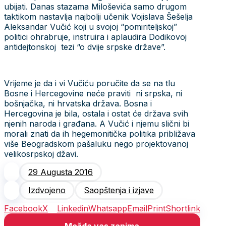
ubijati. Danas stazama Miloševića samo drugom
taktikom nastavlja najbolji učenik Vojislava Šešelja
Aleksandar Vučić koji u svojoj “pomiriteljskoj”
politici ohrabruje, instruira i aplaudira Dodikovoj
antidejtonskoj tezi “o dvije srpske države”.
Vrijeme je da i vi Vučiću poručite da se na tlu
Bosne i Hercegovine neće praviti ni srpska, ni
bošnjačka, ni hrvatska država. Bosna i
Hercegovina je bila, ostala i ostat će država svih
njenih naroda i građana. A Vučić i njemu slični bi
morali znati da ih hegemonitička politika približava
više Beogradskom pašaluku nego projektovanoj
velikosrpskoj džavi.
29 Augusta 2016
Izdvojeno
Saopštenja i izjave
Facebook
X
Linkedin
Whatsapp
Email
Print
Shortlink
Možda vas zanima