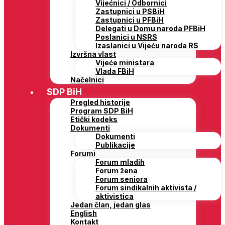
Vijećnici / Odbornici
Zastupnici u PSBiH
Zastupnici u PFBiH
Delegati u Domu naroda PFBiH
Poslanici u NSRS
Izaslanici u Vijeću naroda RS
Izvršna vlast
Vijeće ministara
Vlada FBiH
Načelnici
SDP BiH
Pregled historije
Program SDP BiH
Etički kodeks
Dokumenti
Dokumenti
Publikacije
Forumi
Forum mladih
Forum žena
Forum seniora
Forum sindikalnih aktivista /
aktivistica
Jedan član, jedan glas
English
Kontakt