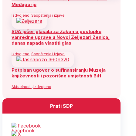
Međugorju
Izdvojeno
,
Saopštenja i izjave
SDA jučer glasala za Zakon o postupku
vanredne uprave u Novoj Željezari Zenica,
danas napada vlastiti glas
Izdvojeno
,
Saopštenja i izjave
Potpisan ugovor o sufinansiranju Muzeja
književnosti i pozorišne umjetnosti BiH
Aktuelnosti
,
Izdvojeno
Prati SDP
Facebook
X