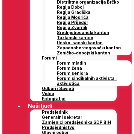
Distriktna organizacija Brčko
Regija Doboj
Regija Gradiška
Regija Modriča
Regija Prijedor
Regija Zvornik
Srednjobosanski kanton
Tuzlanski kanton
Unsko-sanski kanton
Zapadnohercegovački kanton
Zeničko-dobojski kanton
Forumi
Forum mladih
Forum žena
Forum seniora
Forum sindikalnih aktivista i
aktivistica
Odbori i Savjeti
Video
Fotografije
Naši ljudi
Predsjednik
Generalni sekretar
Zamjenici predsjednika SDP BiH
Predsjedništvo
Glavni odbor