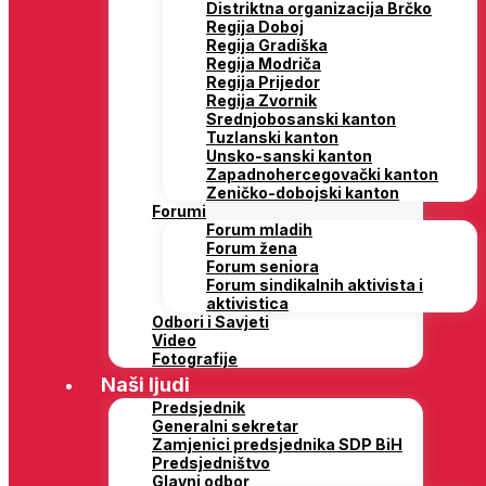
Distriktna organizacija Brčko
Regija Doboj
Regija Gradiška
Regija Modriča
Regija Prijedor
Regija Zvornik
Srednjobosanski kanton
Tuzlanski kanton
Unsko-sanski kanton
Zapadnohercegovački kanton
Zeničko-dobojski kanton
Forumi
Forum mladih
Forum žena
Forum seniora
Forum sindikalnih aktivista i
aktivistica
Odbori i Savjeti
Video
Fotografije
Naši ljudi
Predsjednik
Generalni sekretar
Zamjenici predsjednika SDP BiH
Predsjedništvo
Glavni odbor