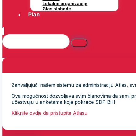
Lokalne organizacije
Glas slobode
Plan
Zahvaljujući našem sistemu za administraciju Atlas, svak
Ova mogućnost dozvoljava svim članovima da sami provj
učestvuju u anketama koje pokreće SDP BiH.
Kliknite ovdje da pristupite Atlasu