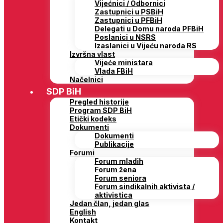
Vijećnici / Odbornici
Zastupnici u PSBiH
Zastupnici u PFBiH
Delegati u Domu naroda PFBiH
Poslanici u NSRS
Izaslanici u Vijeću naroda RS
Izvršna vlast
Vijeće ministara
Vlada FBiH
Načelnici
SDP BiH
Pregled historije
Program SDP BiH
Etički kodeks
Dokumenti
Dokumenti
Publikacije
Forumi
Forum mladih
Forum žena
Forum seniora
Forum sindikalnih aktivista /
aktivistica
Jedan član, jedan glas
English
Kontakt