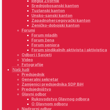
Regija Zvornik
Srednjobosanski kanton
Tuzlanski kanton
Unsko-sanski kanton
Zapadnohercegovački kanton
Zeničko-dobojski kanton
Forumi
Forum mladih
Forum žena
Forum seniora
Forum sindikalnih aktivista i aktivistica
Odbori i Savjeti
Video
Fotografije
Naši ljudi
Predsjednik
Generalni sekretar
Zamjenici predsjednika SDP BiH
Predsjedništvo
Glavni odbor
Rukovodstvo Glavnog odbora
O Glavnom odboru
Nadzorni odbor