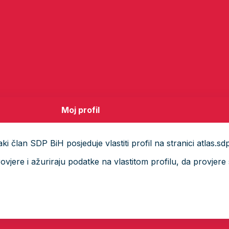
Moj profil
i član SDP BiH posjeduje vlastiti profil na stranici atlas.sd
ere i ažuriraju podatke na vlastitom profilu, da provjere s