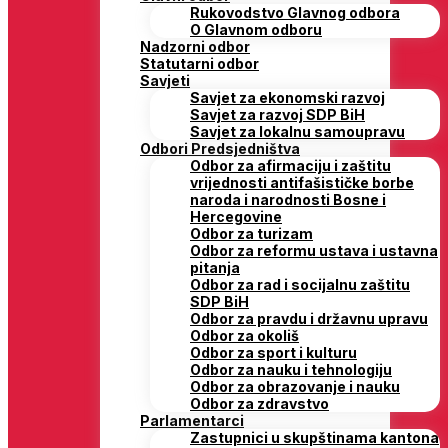
Rukovodstvo Glavnog odbora
O Glavnom odboru
Nadzorni odbor
Statutarni odbor
Savjeti
Savjet za ekonomski razvoj
Savjet za razvoj SDP BiH
Savjet za lokalnu samoupravu
Odbori Predsjedništva
Odbor za afirmaciju i zaštitu
vrijednosti antifašističke borbe
naroda i narodnosti Bosne i
Hercegovine
Odbor za turizam
Odbor za reformu ustava i ustavna
pitanja
Odbor za rad i socijalnu zaštitu
SDP BiH
Odbor za pravdu i državnu upravu
Odbor za okoliš
Odbor za sport i kulturu
Odbor za nauku i tehnologiju
Odbor za obrazovanje i nauku
Odbor za zdravstvo
Parlamentarci
Zastupnici u skupštinama kantona