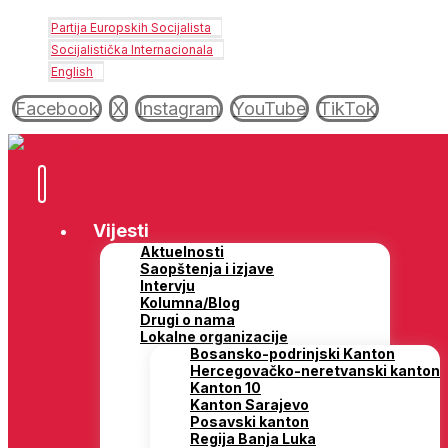
Partija Europskih Socijalista
Socijalistička Internacionala
English
Facebook
X
Instagram
YouTube
TikTok
Vijesti
Aktuelnosti
Saopštenja i izjave
Intervju
Kolumna/Blog
Drugi o nama
Lokalne organizacije
Bosansko-podrinjski Kanton
Hercegovačko-neretvanski kanton
Kanton 10
Kanton Sarajevo
Posavski kanton
Regija Banja Luka