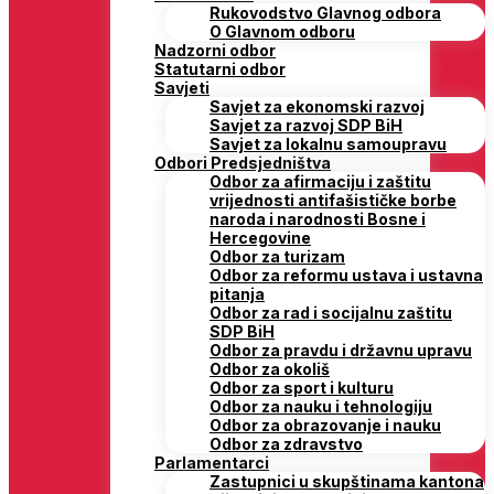
Rukovodstvo Glavnog odbora
O Glavnom odboru
Nadzorni odbor
Statutarni odbor
Savjeti
Savjet za ekonomski razvoj
Savjet za razvoj SDP BiH
Savjet za lokalnu samoupravu
Odbori Predsjedništva
Odbor za afirmaciju i zaštitu
vrijednosti antifašističke borbe
naroda i narodnosti Bosne i
Hercegovine
Odbor za turizam
Odbor za reformu ustava i ustavna
pitanja
Odbor za rad i socijalnu zaštitu
SDP BiH
Odbor za pravdu i državnu upravu
Odbor za okoliš
Odbor za sport i kulturu
Odbor za nauku i tehnologiju
Odbor za obrazovanje i nauku
Odbor za zdravstvo
Parlamentarci
Zastupnici u skupštinama kantona