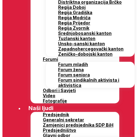
Distriktna organizacija Brčko
Regija Doboj
Regija Gradiška
Regija Modriča
Regija Prijedor
Regija Zvornik
Srednjobosanski kanton
Tuzlanski kanton
Unsko-sanski kanton
Zapadnohercegovački kanton
Zeničko-dobojski kanton
Forumi
Forum mladih
Forum žena
Forum seniora
Forum sindikalnih aktivista i
aktivistica
Odbori i Savjeti
Video
Fotografije
Naši ljudi
Predsjednik
Generalni sekretar
Zamjenici predsjednika SDP BiH
Predsjedništvo
Glavni odbor