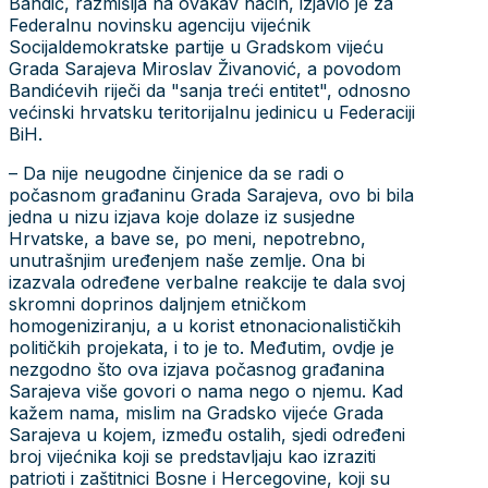
Bandić, razmišlja na ovakav način, izjavio je za
Federalnu novinsku agenciju vijećnik
Socijaldemokratske partije u Gradskom vijeću
Grada Sarajeva Miroslav Živanović, a povodom
Bandićevih riječi da "sanja treći entitet", odnosno
većinski hrvatsku teritorijalnu jedinicu u Federaciji
BiH.
– Da nije neugodne činjenice da se radi o
počasnom građaninu Grada Sarajeva, ovo bi bila
jedna u nizu izjava koje dolaze iz susjedne
Hrvatske, a bave se, po meni, nepotrebno,
unutrašnjim uređenjem naše zemlje. Ona bi
izazvala određene verbalne reakcije te dala svoj
skromni doprinos daljnjem etničkom
homogeniziranju, a u korist etnonacionalističkih
političkih projekata, i to je to. Međutim, ovdje je
nezgodno što ova izjava počasnog građanina
Sarajeva više govori o nama nego o njemu. Kad
kažem nama, mislim na Gradsko vijeće Grada
Sarajeva u kojem, između ostalih, sjedi određeni
broj vijećnika koji se predstavljaju kao izraziti
patrioti i zaštitnici Bosne i Hercegovine, koji su