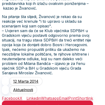
predstavnika koji ih izlažu ovakvim poniženjima –
kazao je Živanović.
Na pitanje šta slijedi, Živanović je rekao da su
reakcije već krenule "i to upravo u skladu sa
scenarijem koji sam opisao".
– Uvjeren sam da će se Klub vijećnika SDPBiH u
Gradskom vijeću postaviti odgovorno prema ovoj
situaciji, na tragu stava SDPBiH da treći entitet nije
opcija koja će donijeti dobro Bosni i Hercegovini.
Ipak, nećemo propustiti priliku da ukažemo na
neozbiljne lokalne političare, te njihove ishitrene i
neutemeljene odluke, koji su nam daleko veći
problem od Milana Bandića – izjavio je za Fenu
vijećnik SDP-a BiH u Gradskom vijeću Grada
Sarajeva Miroslav Živanović.
12 Marta 2014
Aktuelnosti
Facebook
X
Linkedin
Whatsapp
Email
Print
Shortlink