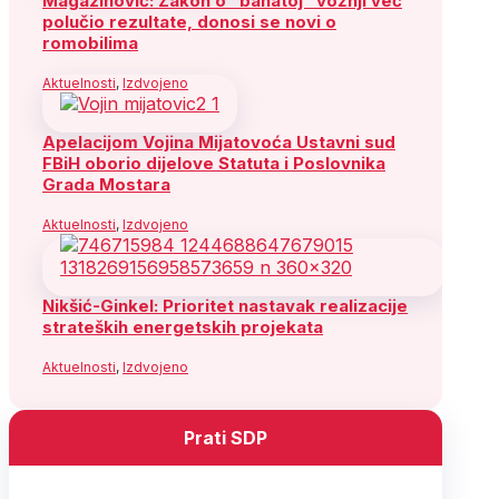
Magazinović: Zakon o “bahatoj” vožnji već
polučio rezultate, donosi se novi o
romobilima
Aktuelnosti
,
Izdvojeno
Apelacijom Vojina Mijatovoća Ustavni sud
FBiH oborio dijelove Statuta i Poslovnika
Grada Mostara
Aktuelnosti
,
Izdvojeno
Nikšić-Ginkel: Prioritet nastavak realizacije
strateških energetskih projekata
Aktuelnosti
,
Izdvojeno
Prati SDP