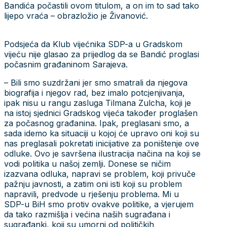
Bandića počastili ovom titulom, a on im to sad tako
lijepo vraća – obrazložio je Živanović.
Podsjeća da Klub vijećnika SDP-a u Gradskom
vijeću nije glasao za prijedlog da se Bandić proglasi
počasnim građaninom Sarajeva.
– Bili smo suzdržani jer smo smatrali da njegova
biografija i njegov rad, bez imalo potcjenjivanja,
ipak nisu u rangu zasluga Tilmana Zulcha, koji je
na istoj sjednici Gradskog vijeća također proglašen
za počasnog građanina. Ipak, preglasani smo, a
sada idemo ka situaciji u kojoj će upravo oni koji su
nas preglasali pokretati inicijative za poništenje ove
odluke. Ovo je savršena ilustracija načina na koji se
vodi politika u našoj zemlji. Donese se ničim
izazvana odluka, napravi se problem, koji privuče
pažnju javnosti, a zatim oni isti koji su problem
napravili, predvode u rješenju problema. Mi u
SDP-u BiH smo protiv ovakve politike, a vjerujem
da tako razmišlja i većina naših sugrađana i
sugrađanki, koji su umorni od političkih