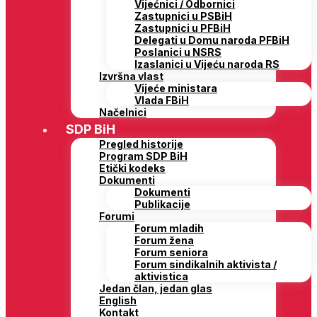
Vijećnici / Odbornici
Zastupnici u PSBiH
Zastupnici u PFBiH
Delegati u Domu naroda PFBiH
Poslanici u NSRS
Izaslanici u Vijeću naroda RS
Izvršna vlast
Vijeće ministara
Vlada FBiH
Načelnici
SDP BiH
Pregled historije
Program SDP BiH
Etički kodeks
Dokumenti
Dokumenti
Publikacije
Forumi
Forum mladih
Forum žena
Forum seniora
Forum sindikalnih aktivista /
aktivistica
Jedan član, jedan glas
English
Kontakt