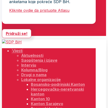
anketama koje pokreće SDP BiH.
Kliknite ovdje da pristupite Atlasu
Pridruži se!
Vijesti
Aktuelnosti
Saopštenja i izjave
Intervju
Kolumna/Blog
Drugi o nama
Lokalne organizacije
Bosansko-podrinjski Kanton
Hercegovačko-neretvanski
kanton
Kanton 10
Kanton Sarajevo