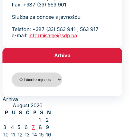
Fax: +387 (33) 563 901
Služba za odnose s javnošću:
Telefon: +387 (33) 563 941 ; 563 917
e-mail:
informisanje@sdp.ba
Arhiva
Arhiva
Arhiva
August 2026
P
U
S
Č
P
S
N
1
2
3
4
5
6
7
8
9
10
11
12
13
14
15
16