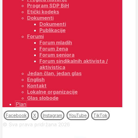
Program SDP BiH
Etički kodeks
Dokumenti
Dokumenti
Publikacije
Forumi
Forum mladih
Forum žena
Forum seniora
Forum sindikalnih aktivista /
aktivistica
Jedan član, jedan glas
English
Kontakt
Lokalne organizacije
Glas slobode
Plan
Facebook
X
Instagram
YouTube
TikTok
© Sva prava pridržana 2026