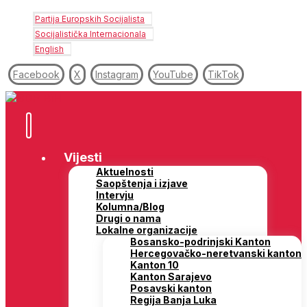
Partija Europskih Socijalista
Socijalistička Internacionala
English
Facebook
X
Instagram
YouTube
TikTok
Vijesti
Aktuelnosti
Saopštenja i izjave
Intervju
Kolumna/Blog
Drugi o nama
Lokalne organizacije
Bosansko-podrinjski Kanton
Hercegovačko-neretvanski kanton
Kanton 10
Kanton Sarajevo
Posavski kanton
Regija Banja Luka