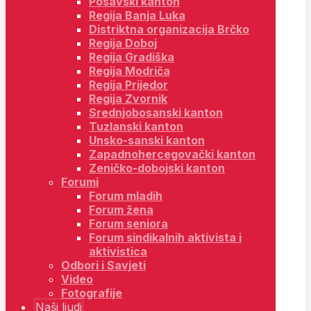
Posavski kanton
Regija Banja Luka
Distriktna organizacija Brčko
Regija Doboj
Regija Gradiška
Regija Modriča
Regija Prijedor
Regija Zvornik
Srednjobosanski kanton
Tuzlanski kanton
Unsko-sanski kanton
Zapadnohercegovački kanton
Zeničko-dobojski kanton
Forumi
Forum mladih
Forum žena
Forum seniora
Forum sindikalnih aktivista i
aktivistica
Odbori i Savjeti
Video
Fotografije
Naši ljudi