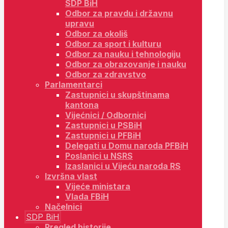
SDP BiH
Odbor za pravdu i državnu
upravu
Odbor za okoliš
Odbor za sport i kulturu
Odbor za nauku i tehnologiju
Odbor za obrazovanje i nauku
Odbor za zdravstvo
Parlamentarci
Zastupnici u skupštinama
kantona
Vijećnici / Odbornici
Zastupnici u PSBiH
Zastupnici u PFBiH
Delegati u Domu naroda PFBiH
Poslanici u NSRS
Izaslanici u Vijeću naroda RS
Izvršna vlast
Vijeće ministara
Vlada FBiH
Načelnici
SDP BiH
Pregled historije