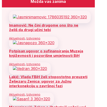
Možda vas zanima
Imamović: Ne čini drugome ono što ne
želiš da drugi učini tebi
Aktuelnosti
,
Izdvojeno
Potpisan ugovor o sufinansiranju Muzeja
književnosti i pozorišne umjetnosti BiH
Aktuelnosti
,
Izdvojeno
Lakić: Vlada FBiH želi stopostotno preuzeti
Željezaru Zenica; ugovor za Južnu
interkonekciju u završnoj fazi
Aktuelnosti
,
Izdvojeno