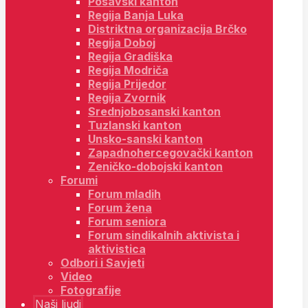
Posavski kanton
Regija Banja Luka
Distriktna organizacija Brčko
Regija Doboj
Regija Gradiška
Regija Modriča
Regija Prijedor
Regija Zvornik
Srednjobosanski kanton
Tuzlanski kanton
Unsko-sanski kanton
Zapadnohercegovački kanton
Zeničko-dobojski kanton
Forumi
Forum mladih
Forum žena
Forum seniora
Forum sindikalnih aktivista i
aktivistica
Odbori i Savjeti
Video
Fotografije
Naši ljudi