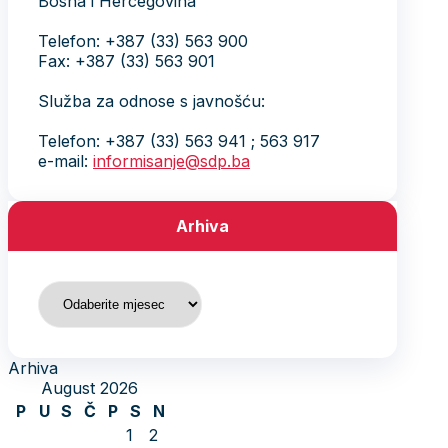
Bosna i Hercegovina
Telefon: +387 (33) 563 900
Fax: +387 (33) 563 901
Služba za odnose s javnošću:
Telefon: +387 (33) 563 941 ; 563 917
e-mail:
informisanje@sdp.ba
Arhiva
Arhiva
Arhiva
August 2026
P
U
S
Č
P
S
N
1
2