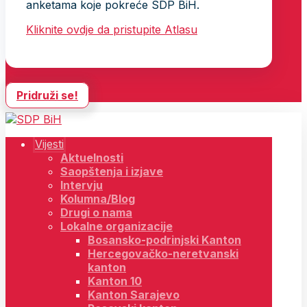
anketama koje pokreće SDP BiH.
Kliknite ovdje da pristupite Atlasu
Pridruži se!
Vijesti
Aktuelnosti
Saopštenja i izjave
Intervju
Kolumna/Blog
Drugi o nama
Lokalne organizacije
Bosansko-podrinjski Kanton
Hercegovačko-neretvanski
kanton
Kanton 10
Kanton Sarajevo