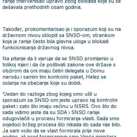
ranije intervenisao upravo zbog blokada koje su se
dešavala prethodnih osam godina.
Također, prokomentarisao je i sporazum koji su na
državnom nivou sklopili sa SNSD-om, strankom
koja je ranije često bila glavna uloga u blokadi
funkcionisanja državnog nivoa.
Na pitanje da li vjeruje da se SNSD promijenio u
tolikoj mjeri i da će poštivati zakone ove države s
obzirom da oni imaju četiri delegata u Domu
narodu i samim tim kontrolni paket, Helez se
oslanja na obećanje koje su dobili.
“Jedan do razloga zbog kojeg smo ušli u
sporazum sa SNSD-om jeste upravo taj kontrolni
paket i zato što imaju većinu u NSRS. Ovo što do
sada vidimo jeste da su SDA i SNSD ranije
odugovlačili u procesu formiranja vlasti. Sada smo
svjedoci bržeg procesa što nikada do sada nije bilo.
Ja sam volio da se vlast formirala prije nove
godine, ali pred formiranjem smo Vijeća ministara