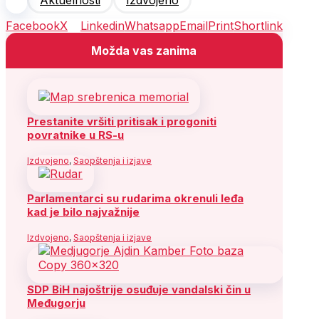
Facebook
X
Linkedin
Whatsapp
Email
Print
Shortlink
Možda vas zanima
Prestanite vršiti pritisak i progoniti
povratnike u RS-u
Izdvojeno
,
Saopštenja i izjave
Parlamentarci su rudarima okrenuli leđa
kad je bilo najvažnije
Izdvojeno
,
Saopštenja i izjave
SDP BiH najoštrije osuđuje vandalski čin u
Međugorju