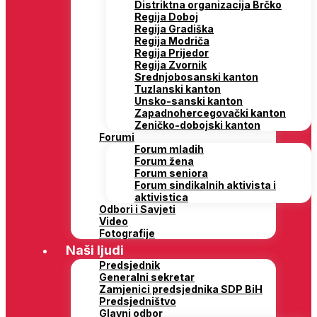
Distriktna organizacija Brčko
Regija Doboj
Regija Gradiška
Regija Modriča
Regija Prijedor
Regija Zvornik
Srednjobosanski kanton
Tuzlanski kanton
Unsko-sanski kanton
Zapadnohercegovački kanton
Zeničko-dobojski kanton
Forumi
Forum mladih
Forum žena
Forum seniora
Forum sindikalnih aktivista i
aktivistica
Odbori i Savjeti
Video
Fotografije
Naši ljudi
Predsjednik
Generalni sekretar
Zamjenici predsjednika SDP BiH
Predsjedništvo
Glavni odbor