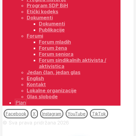
Program SDP BiH
Etički kodeks
Dokumenti
Dokumenti
Publikacije
Forumi
Forum mladih
Forum žena
Forum seniora
Forum sindikalnih aktivista /
aktivistica
Jedan član, jedan glas
English
Kontakt
Lokalne organizacije
Glas slobode
Plan
Facebook
X
Instagram
YouTube
TikTok
© Sva prava pridržana 2026