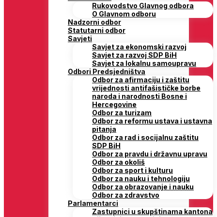
Rukovodstvo Glavnog odbora
O Glavnom odboru
Nadzorni odbor
Statutarni odbor
Savjeti
Savjet za ekonomski razvoj
Savjet za razvoj SDP BiH
Savjet za lokalnu samoupravu
Odbori Predsjedništva
Odbor za afirmaciju i zaštitu
vrijednosti antifašističke borbe
naroda i narodnosti Bosne i
Hercegovine
Odbor za turizam
Odbor za reformu ustava i ustavna
pitanja
Odbor za rad i socijalnu zaštitu
SDP BiH
Odbor za pravdu i državnu upravu
Odbor za okoliš
Odbor za sport i kulturu
Odbor za nauku i tehnologiju
Odbor za obrazovanje i nauku
Odbor za zdravstvo
Parlamentarci
Zastupnici u skupštinama kantona