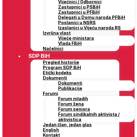
Vijećnici / Odbornici
Zastupnici u PSBiH
Zastupnici u PFBiH
Delegati u Domu naroda PFBiH
Poslanici u NSRS
Izaslanici u Vijeću naroda RS
Izvršna vlast
Vijeće ministara
Vlada FBiH
Načelnici
SDP BiH
Pregled historije
Program SDP BiH
Etički kodeks
Dokumenti
Dokumenti
Publikacije
Forumi
Forum mladih
Forum žena
Forum seniora
Forum sindikalnih aktivista /
aktivistica
Jedan član, jedan glas
English
Kontakt