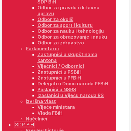
SDP BiH
Odbor za pravdu i državnu
upravu
Odbor za okoliš
Odbor za sport i kulturu
Odbor za nauku i tehnologiju
Odbor za obrazovanje i nauku
Odbor za zdravstvo
Parlamentarci
Zastupnici u skupštinama
kantona
Vijećnici / Odbornici
Zastupnici u PSBiH
Zastupnici u PFBiH
Delegati u Domu naroda PFBiH
Poslanici u NSRS
Izaslanici u Vijeću naroda RS
Izvršna vlast
Vijeće ministara
Vlada FBiH
Načelnici
SDP BiH
Pregled historije