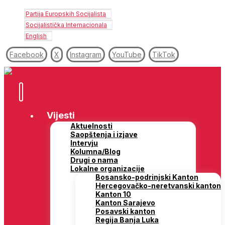
Partija Europskih Socijalista
Socijalistička Internacionala
English
Facebook
X
Instagram
YouTube
TikTok
Vijesti
Aktuelnosti
Saopštenja i izjave
Intervju
Kolumna/Blog
Drugi o nama
Lokalne organizacije
Bosansko-podrinjski Kanton
Hercegovačko-neretvanski kanton
Kanton 10
Kanton Sarajevo
Posavski kanton
Regija Banja Luka