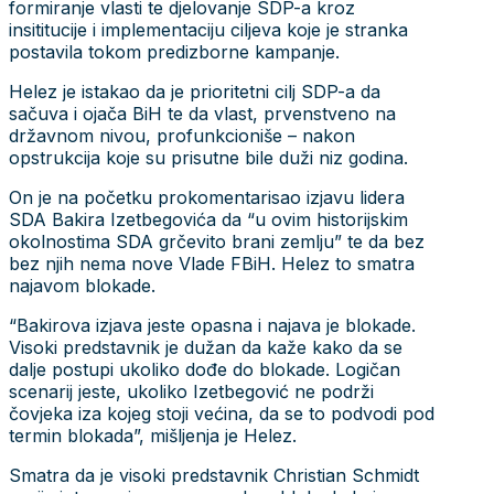
formiranje vlasti te djelovanje SDP-a kroz
insititucije i implementaciju ciljeva koje je stranka
postavila tokom predizborne kampanje.
Helez je istakao da je prioritetni cilj SDP-a da
sačuva i ojača BiH te da vlast, prvenstveno na
državnom nivou, profunkcioniše – nakon
opstrukcija koje su prisutne bile duži niz godina.
On je na početku prokomentarisao izjavu lidera
SDA Bakira Izetbegovića da “u ovim historijskim
okolnostima SDA grčevito brani zemlju” te da bez
bez njih nema nove Vlade FBiH. Helez to smatra
najavom blokade.
“Bakirova izjava jeste opasna i najava je blokade.
Visoki predstavnik je dužan da kaže kako da se
dalje postupi ukoliko dođe do blokade. Logičan
scenarij jeste, ukoliko Izetbegović ne podrži
čovjeka iza kojeg stoji većina, da se to podvodi pod
termin blokada”, mišljenja je Helez.
Smatra da je visoki predstavnik Christian Schmidt