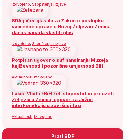
Izdvojeno
,
Saopštenja i izjave
SDA jučer glasala za Zakon o postupku
vanredne uprave u Novoj Željezari Zenica,
danas napada vlastiti glas
Izdvojeno
,
Saopštenja i izjave
Potpisan ugovor o sufinansiranju Muzeja
književnosti i pozorišne umjetnosti BiH
Aktuelnosti
,
Izdvojeno
Lakić: Vlada FBiH želi stopostotno preuzeti
Željezaru Zenica; ugovor za Južnu
interkonekciju u završnoj fazi
Aktuelnosti
,
Izdvojeno
Prati SDP