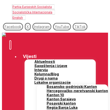
Partija Europskih Socijalista
Socijalistička Internacionala
English
Facebook
X
Instagram
YouTube
TikTok
Vijesti
Aktuelnosti
Saopštenja i izjave
Intervju
Kolumna/Blog
Drugi o nama
Lokalne organizacije
Bosansko-podrinjski Kanton
Hercegovačko-neretvanski kanton
Kanton 10
Kanton Sarajevo
Posavski kanton
Regija Banja Luka