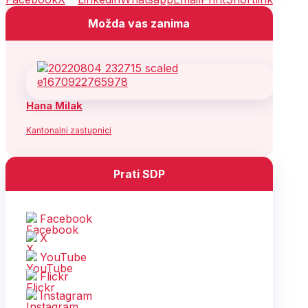
Možda vas zanima
Hana Milak
Kantonalni zastupnici
Prati SDP
Facebook
X
YouTube
Flickr
Instagram