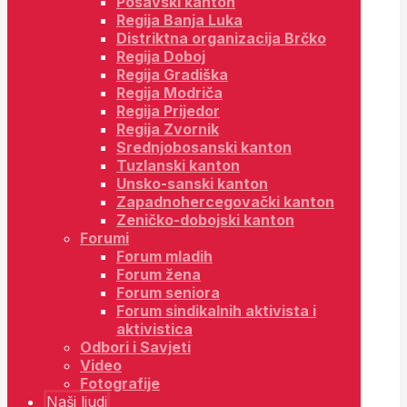
Posavski kanton
Regija Banja Luka
Distriktna organizacija Brčko
Regija Doboj
Regija Gradiška
Regija Modriča
Regija Prijedor
Regija Zvornik
Srednjobosanski kanton
Tuzlanski kanton
Unsko-sanski kanton
Zapadnohercegovački kanton
Zeničko-dobojski kanton
Forumi
Forum mladih
Forum žena
Forum seniora
Forum sindikalnih aktivista i
aktivistica
Odbori i Savjeti
Video
Fotografije
Naši ljudi