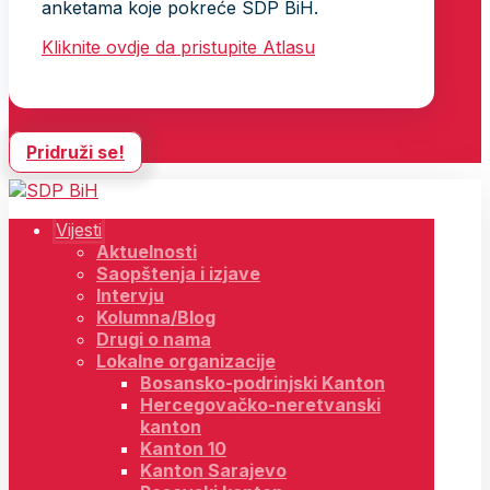
anketama koje pokreće SDP BiH.
Kliknite ovdje da pristupite Atlasu
Pridruži se!
Vijesti
Aktuelnosti
Saopštenja i izjave
Intervju
Kolumna/Blog
Drugi o nama
Lokalne organizacije
Bosansko-podrinjski Kanton
Hercegovačko-neretvanski
kanton
Kanton 10
Kanton Sarajevo