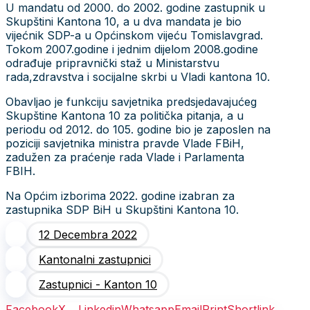
U mandatu od 2000. do 2002. godine zastupnik u
Skupštini Kantona 10, a u dva mandata je bio
vijećnik SDP-a u Općinskom vijeću Tomislavgrad.
Tokom 2007.godine i jednim dijelom 2008.godine
odrađuje pripravnički staž u Ministarstvu
rada,zdravstva i socijalne skrbi u Vladi kantona 10.
Obavljao je funkciju savjetnika predsjedavajućeg
Skupštine Kantona 10 za politička pitanja, a u
periodu od 2012. do 105. godine bio je zaposlen na
poziciji savjetnika ministra pravde Vlade FBiH,
zadužen za praćenje rada Vlade i Parlamenta
FBIH.
Na Općim izborima 2022. godine izabran za
zastupnika SDP BiH u Skupštini Kantona 10.
12 Decembra 2022
Kantonalni zastupnici
Zastupnici - Kanton 10
Facebook
X
Linkedin
Whatsapp
Email
Print
Shortlink