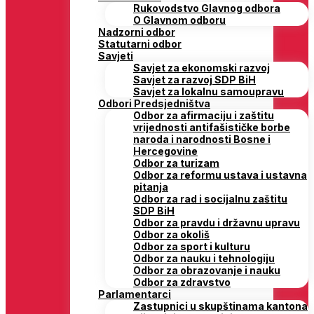
Rukovodstvo Glavnog odbora
O Glavnom odboru
Nadzorni odbor
Statutarni odbor
Savjeti
Savjet za ekonomski razvoj
Savjet za razvoj SDP BiH
Savjet za lokalnu samoupravu
Odbori Predsjedništva
Odbor za afirmaciju i zaštitu
vrijednosti antifašističke borbe
naroda i narodnosti Bosne i
Hercegovine
Odbor za turizam
Odbor za reformu ustava i ustavna
pitanja
Odbor za rad i socijalnu zaštitu
SDP BiH
Odbor za pravdu i državnu upravu
Odbor za okoliš
Odbor za sport i kulturu
Odbor za nauku i tehnologiju
Odbor za obrazovanje i nauku
Odbor za zdravstvo
Parlamentarci
Zastupnici u skupštinama kantona