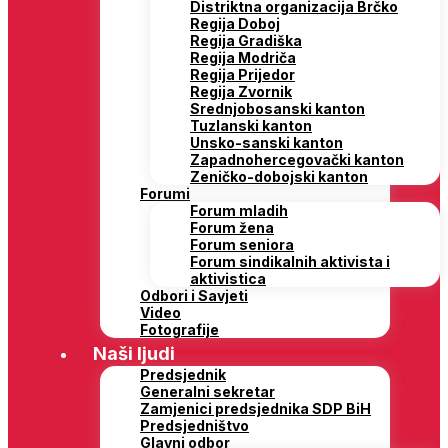
Distriktna organizacija Brčko
Regija Doboj
Regija Gradiška
Regija Modriča
Regija Prijedor
Regija Zvornik
Srednjobosanski kanton
Tuzlanski kanton
Unsko-sanski kanton
Zapadnohercegovački kanton
Zeničko-dobojski kanton
Forumi
Forum mladih
Forum žena
Forum seniora
Forum sindikalnih aktivista i
aktivistica
Odbori i Savjeti
Video
Fotografije
Naši ljudi
Predsjednik
Generalni sekretar
Zamjenici predsjednika SDP BiH
Predsjedništvo
Glavni odbor