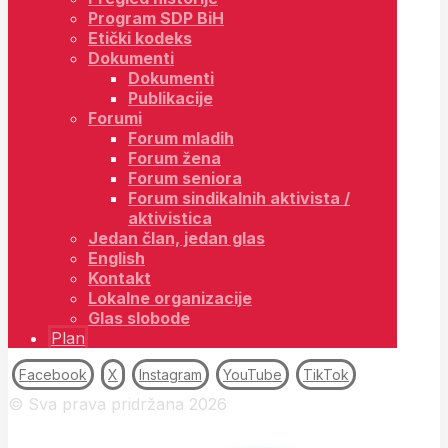
Program SDP BiH
Etički kodeks
Dokumenti
Dokumenti
Publikacije
Forumi
Forum mladih
Forum žena
Forum seniora
Forum sindikalnih aktivista /
aktivistica
Jedan član, jedan glas
English
Kontakt
Lokalne organizacije
Glas slobode
Plan
Facebook
X
Instagram
YouTube
TikTok
© Sva prava pridržana 2026