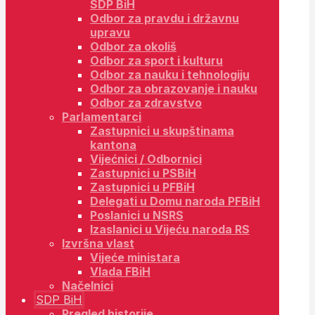
SDP BiH
Odbor za pravdu i državnu
upravu
Odbor za okoliš
Odbor za sport i kulturu
Odbor za nauku i tehnologiju
Odbor za obrazovanje i nauku
Odbor za zdravstvo
Parlamentarci
Zastupnici u skupštinama
kantona
Vijećnici / Odbornici
Zastupnici u PSBiH
Zastupnici u PFBiH
Delegati u Domu naroda PFBiH
Poslanici u NSRS
Izaslanici u Vijeću naroda RS
Izvršna vlast
Vijeće ministara
Vlada FBiH
Načelnici
SDP BiH
Pregled historije