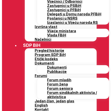
Vijećnici / Odbornici
Zastupnici u PSBiH
Zastupnici u PFBiH
Delegati u Domu naroda PFBiH
Poslanici u NSRS
Izaslanici u Vijeću naroda RS
Izvršna vlast
Vijeće ministara
Vlada FBiH
Načelnici
SDP BiH
Pregled historije
Program SDP BiH
Etički kodeks
Dokumenti
Dokumenti
Publikacije
Forumi
Forum mladih
Forum žena
Forum seniora
Forum sindikalnih aktivista /
aktivistica
Jedan član, jedan glas
English
Kontakt