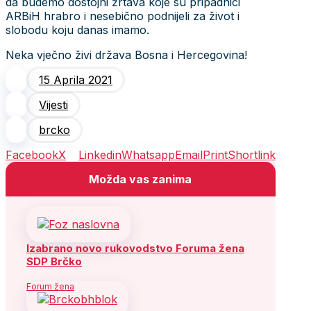
da budemo dostojni žrtava koje su pripadnici
ARBiH hrabro i nesebično podnijeli za život i
slobodu koju danas imamo.
Neka vječno živi država Bosna i Hercegovina!
15 Aprila 2021
Vijesti
brcko
Facebook
X
Linkedin
Whatsapp
Email
Print
Shortlink
Možda vas zanima
Izabrano novo rukovodstvo Foruma žena
SDP Brčko
Forum žena