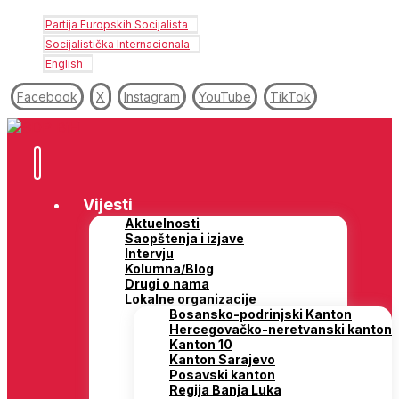
Partija Europskih Socijalista
Socijalistička Internacionala
English
Facebook
X
Instagram
YouTube
TikTok
Vijesti
Aktuelnosti
Saopštenja i izjave
Intervju
Kolumna/Blog
Drugi o nama
Lokalne organizacije
Bosansko-podrinjski Kanton
Hercegovačko-neretvanski kanton
Kanton 10
Kanton Sarajevo
Posavski kanton
Regija Banja Luka