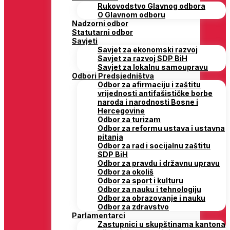
Rukovodstvo Glavnog odbora
O Glavnom odboru
Nadzorni odbor
Statutarni odbor
Savjeti
Savjet za ekonomski razvoj
Savjet za razvoj SDP BiH
Savjet za lokalnu samoupravu
Odbori Predsjedništva
Odbor za afirmaciju i zaštitu
vrijednosti antifašističke borbe
naroda i narodnosti Bosne i
Hercegovine
Odbor za turizam
Odbor za reformu ustava i ustavna
pitanja
Odbor za rad i socijalnu zaštitu
SDP BiH
Odbor za pravdu i državnu upravu
Odbor za okoliš
Odbor za sport i kulturu
Odbor za nauku i tehnologiju
Odbor za obrazovanje i nauku
Odbor za zdravstvo
Parlamentarci
Zastupnici u skupštinama kantona