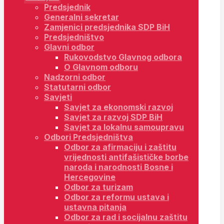
Predsjednik
Generalni sekretar
Zamjenici predsjednika SDP BiH
Predsjedništvo
Glavni odbor
Rukovodstvo Glavnog odbora
O Glavnom odboru
Nadzorni odbor
Statutarni odbor
Savjeti
Savjet za ekonomski razvoj
Savjet za razvoj SDP BiH
Savjet za lokalnu samoupravu
Odbori Predsjedništva
Odbor za afirmaciju i zaštitu
vrijednosti antifašističke borbe
naroda i narodnosti Bosne i
Hercegovine
Odbor za turizam
Odbor za reformu ustava i
ustavna pitanja
Odbor za rad i socijalnu zaštitu