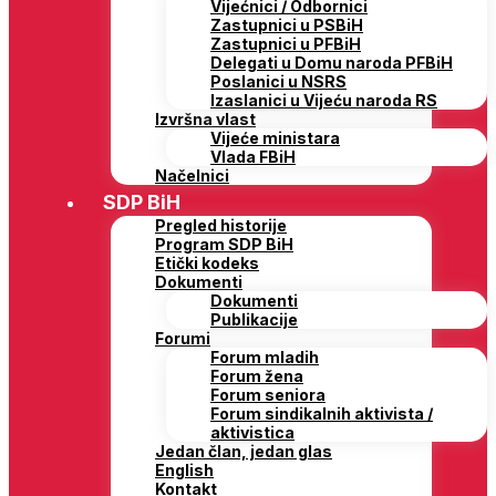
Vijećnici / Odbornici
Zastupnici u PSBiH
Zastupnici u PFBiH
Delegati u Domu naroda PFBiH
Poslanici u NSRS
Izaslanici u Vijeću naroda RS
Izvršna vlast
Vijeće ministara
Vlada FBiH
Načelnici
SDP BiH
Pregled historije
Program SDP BiH
Etički kodeks
Dokumenti
Dokumenti
Publikacije
Forumi
Forum mladih
Forum žena
Forum seniora
Forum sindikalnih aktivista /
aktivistica
Jedan član, jedan glas
English
Kontakt