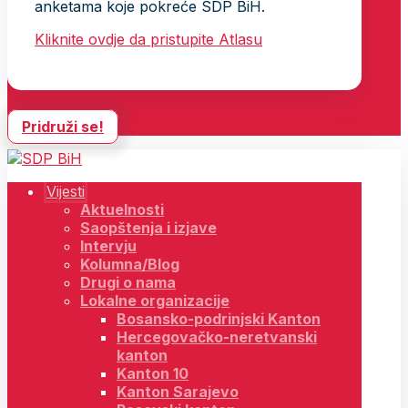
anketama koje pokreće SDP BiH.
Kliknite ovdje da pristupite Atlasu
Pridruži se!
Vijesti
Aktuelnosti
Saopštenja i izjave
Intervju
Kolumna/Blog
Drugi o nama
Lokalne organizacije
Bosansko-podrinjski Kanton
Hercegovačko-neretvanski
kanton
Kanton 10
Kanton Sarajevo