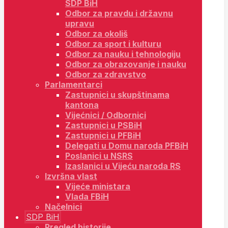
SDP BiH
Odbor za pravdu i državnu
upravu
Odbor za okoliš
Odbor za sport i kulturu
Odbor za nauku i tehnologiju
Odbor za obrazovanje i nauku
Odbor za zdravstvo
Parlamentarci
Zastupnici u skupštinama
kantona
Vijećnici / Odbornici
Zastupnici u PSBiH
Zastupnici u PFBiH
Delegati u Domu naroda PFBiH
Poslanici u NSRS
Izaslanici u Vijeću naroda RS
Izvršna vlast
Vijeće ministara
Vlada FBiH
Načelnici
SDP BiH
Pregled historije