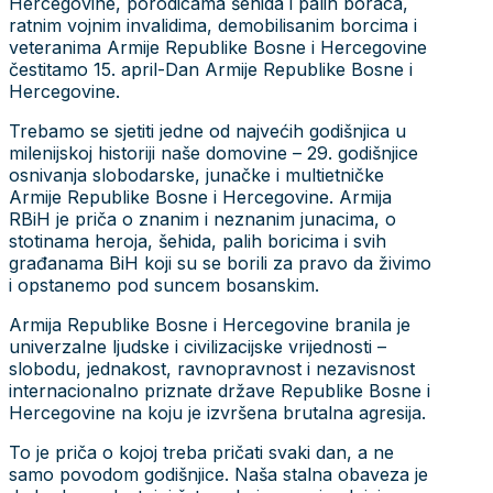
Hercegovine, porodicama šehida i palih boraca,
ratnim vojnim invalidima, demobilisanim borcima i
veteranima Armije Republike Bosne i Hercegovine
čestitamo 15. april-Dan Armije Republike Bosne i
Hercegovine.
Trebamo se sjetiti jedne od najvećih godišnjica u
milenijskoj historiji naše domovine – 29. godišnjice
osnivanja slobodarske, junačke i multietničke
Armije Republike Bosne i Hercegovine. Armija
RBiH je priča o znanim i neznanim junacima, o
stotinama heroja, šehida, palih boricima i svih
građanama BiH koji su se borili za pravo da živimo
i opstanemo pod suncem bosanskim.
Armija Republike Bosne i Hercegovine branila je
univerzalne ljudske i civilizacijske vrijednosti –
slobodu, jednakost, ravnopravnost i nezavisnost
internacionalno priznate države Republike Bosne i
Hercegovine na koju je izvršena brutalna agresija.
To je priča o kojoj treba pričati svaki dan, a ne
samo povodom godišnjice. Naša stalna obaveza je