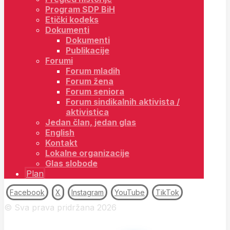
Program SDP BiH
Etički kodeks
Dokumenti
Dokumenti
Publikacije
Forumi
Forum mladih
Forum žena
Forum seniora
Forum sindikalnih aktivista /
aktivistica
Jedan član, jedan glas
English
Kontakt
Lokalne organizacije
Glas slobode
Plan
Facebook
X
Instagram
YouTube
TikTok
© Sva prava pridržana 2026