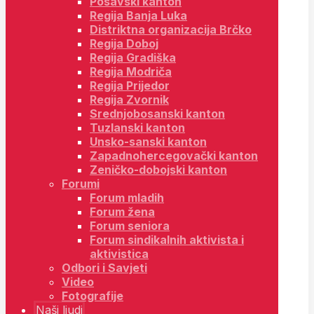
Posavski kanton
Regija Banja Luka
Distriktna organizacija Brčko
Regija Doboj
Regija Gradiška
Regija Modriča
Regija Prijedor
Regija Zvornik
Srednjobosanski kanton
Tuzlanski kanton
Unsko-sanski kanton
Zapadnohercegovački kanton
Zeničko-dobojski kanton
Forumi
Forum mladih
Forum žena
Forum seniora
Forum sindikalnih aktivista i
aktivistica
Odbori i Savjeti
Video
Fotografije
Naši ljudi