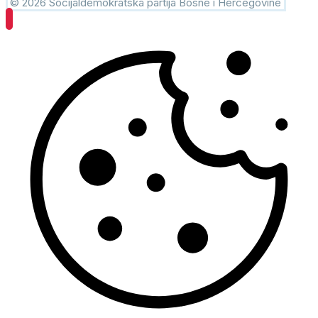
© 2026 Socijaldemokratska partija Bosne i Hercegovine