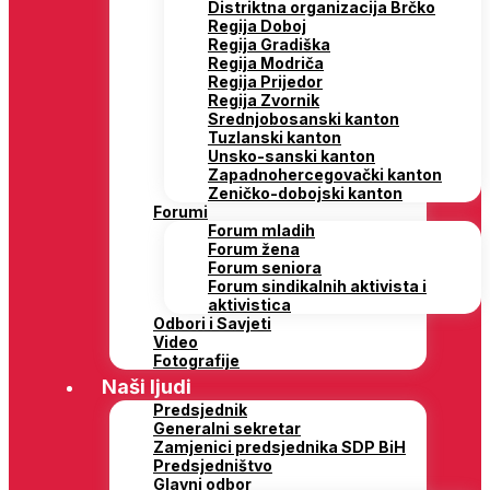
Distriktna organizacija Brčko
Regija Doboj
Regija Gradiška
Regija Modriča
Regija Prijedor
Regija Zvornik
Srednjobosanski kanton
Tuzlanski kanton
Unsko-sanski kanton
Zapadnohercegovački kanton
Zeničko-dobojski kanton
Forumi
Forum mladih
Forum žena
Forum seniora
Forum sindikalnih aktivista i
aktivistica
Odbori i Savjeti
Video
Fotografije
Naši ljudi
Predsjednik
Generalni sekretar
Zamjenici predsjednika SDP BiH
Predsjedništvo
Glavni odbor