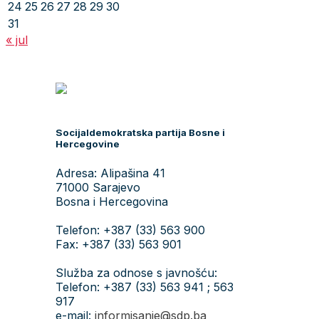
24
25
26
27
28
29
30
31
« jul
Socijaldemokratska partija Bosne i
Hercegovine
Adresa: Alipašina 41
71000 Sarajevo
Bosna i Hercegovina
Telefon: +387 (33) 563 900
Fax: +387 (33) 563 901
Služba za odnose s javnošću:
Telefon: +387 (33) 563 941 ; 563
917
e-mail:
informisanje@sdp.ba