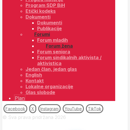
Program SDP BiH
Etički kodeks
Dokumenti
Dokumenti
Publikacije
Forumi
Forum mladih
Forum žena
Forum seniora
Forum sindikalnih aktivista /
aktivistica
Jedan član, jedan glas
English
Kontakt
Lokalne organizacije
Glas slobode
Plan
Facebook
X
Instagram
YouTube
TikTok
© Sva prava pridržana 2026