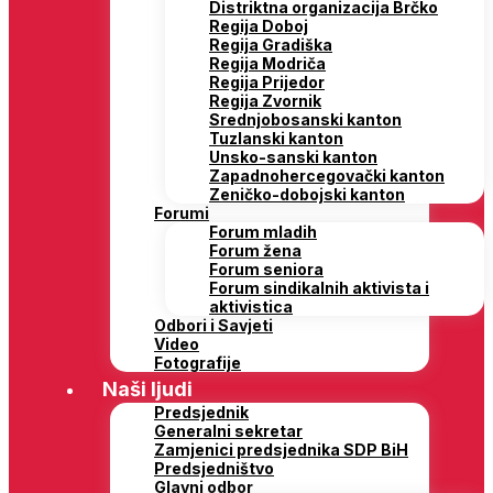
Distriktna organizacija Brčko
Regija Doboj
Regija Gradiška
Regija Modriča
Regija Prijedor
Regija Zvornik
Srednjobosanski kanton
Tuzlanski kanton
Unsko-sanski kanton
Zapadnohercegovački kanton
Zeničko-dobojski kanton
Forumi
Forum mladih
Forum žena
Forum seniora
Forum sindikalnih aktivista i
aktivistica
Odbori i Savjeti
Video
Fotografije
Naši ljudi
Predsjednik
Generalni sekretar
Zamjenici predsjednika SDP BiH
Predsjedništvo
Glavni odbor