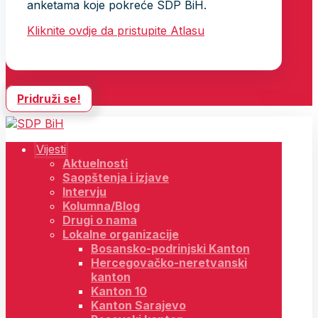
anketama koje pokreće SDP BiH.
Kliknite ovdje da pristupite Atlasu
Pridruži se!
Vijesti
Aktuelnosti
Saopštenja i izjave
Intervju
Kolumna/Blog
Drugi o nama
Lokalne organizacije
Bosansko-podrinjski Kanton
Hercegovačko-neretvanski
kanton
Kanton 10
Kanton Sarajevo