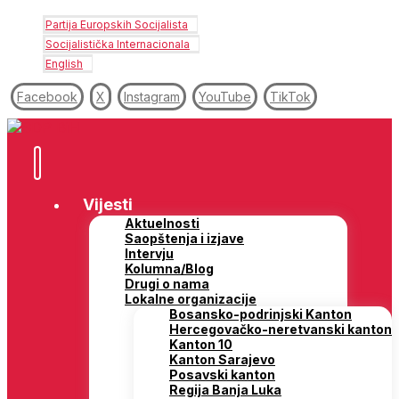
Partija Europskih Socijalista
Socijalistička Internacionala
English
Facebook
X
Instagram
YouTube
TikTok
Vijesti
Aktuelnosti
Saopštenja i izjave
Intervju
Kolumna/Blog
Drugi o nama
Lokalne organizacije
Bosansko-podrinjski Kanton
Hercegovačko-neretvanski kanton
Kanton 10
Kanton Sarajevo
Posavski kanton
Regija Banja Luka