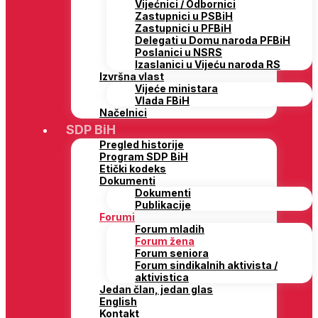
Vijećnici / Odbornici
Zastupnici u PSBiH
Zastupnici u PFBiH
Delegati u Domu naroda PFBiH
Poslanici u NSRS
Izaslanici u Vijeću naroda RS
Izvršna vlast
Vijeće ministara
Vlada FBiH
Načelnici
SDP BiH
Pregled historije
Program SDP BiH
Etički kodeks
Dokumenti
Dokumenti
Publikacije
Forumi
Forum mladih
Forum žena
Forum seniora
Forum sindikalnih aktivista /
aktivistica
Jedan član, jedan glas
English
Kontakt