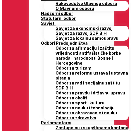
Rukovodstvo Glavnog odbora
O Glavnom odboru
Nadzorni odbor
Statutarni odbor
Savjeti
Savjet za ekonomski razvoj
Savjet za razvoj SDP BiH
Savjet za lokalnu samoupravu
Odbori Predsjedništva
Odbor za afirmaciju i zaštitu
vrijednosti antifašističke borbe
naroda i narodnosti Bosne i
Hercegovine
Odbor za turizam
Odbor za reformu ustava i ustavna
pitanja
Odbor za rad i socijalnu zaštitu
SDP BiH
Odbor za pravdu i državnu upravu
Odbor za okoliš
Odbor za sport i kulturu
Odbor za nauku i tehnologiju
Odbor za obrazovanje i nauku
Odbor za zdravstvo
Parlamentarci
Zastupnici u skupštinama kantona