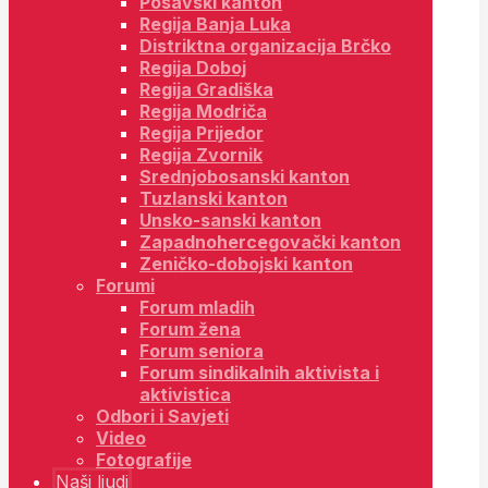
Posavski kanton
Regija Banja Luka
Distriktna organizacija Brčko
Regija Doboj
Regija Gradiška
Regija Modriča
Regija Prijedor
Regija Zvornik
Srednjobosanski kanton
Tuzlanski kanton
Unsko-sanski kanton
Zapadnohercegovački kanton
Zeničko-dobojski kanton
Forumi
Forum mladih
Forum žena
Forum seniora
Forum sindikalnih aktivista i
aktivistica
Odbori i Savjeti
Video
Fotografije
Naši ljudi