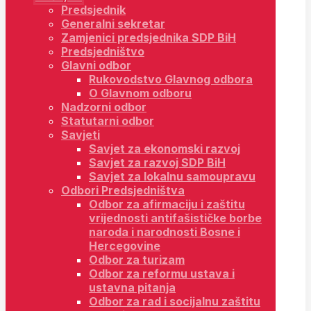
Predsjednik
Generalni sekretar
Zamjenici predsjednika SDP BiH
Predsjedništvo
Glavni odbor
Rukovodstvo Glavnog odbora
O Glavnom odboru
Nadzorni odbor
Statutarni odbor
Savjeti
Savjet za ekonomski razvoj
Savjet za razvoj SDP BiH
Savjet za lokalnu samoupravu
Odbori Predsjedništva
Odbor za afirmaciju i zaštitu
vrijednosti antifašističke borbe
naroda i narodnosti Bosne i
Hercegovine
Odbor za turizam
Odbor za reformu ustava i
ustavna pitanja
Odbor za rad i socijalnu zaštitu