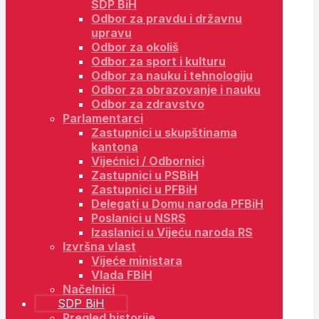
SDP BiH
Odbor za pravdu i državnu
upravu
Odbor za okoliš
Odbor za sport i kulturu
Odbor za nauku i tehnologiju
Odbor za obrazovanje i nauku
Odbor za zdravstvo
Parlamentarci
Zastupnici u skupštinama
kantona
Vijećnici / Odbornici
Zastupnici u PSBiH
Zastupnici u PFBiH
Delegati u Domu naroda PFBiH
Poslanici u NSRS
Izaslanici u Vijeću naroda RS
Izvršna vlast
Vijeće ministara
Vlada FBiH
Načelnici
SDP BiH
Pregled historije