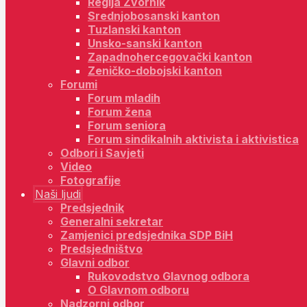
Regija Zvornik
Srednjobosanski kanton
Tuzlanski kanton
Unsko-sanski kanton
Zapadnohercegovački kanton
Zeničko-dobojski kanton
Forumi
Forum mladih
Forum žena
Forum seniora
Forum sindikalnih aktivista i aktivistica
Odbori i Savjeti
Video
Fotografije
Naši ljudi
Predsjednik
Generalni sekretar
Zamjenici predsjednika SDP BiH
Predsjedništvo
Glavni odbor
Rukovodstvo Glavnog odbora
O Glavnom odboru
Nadzorni odbor