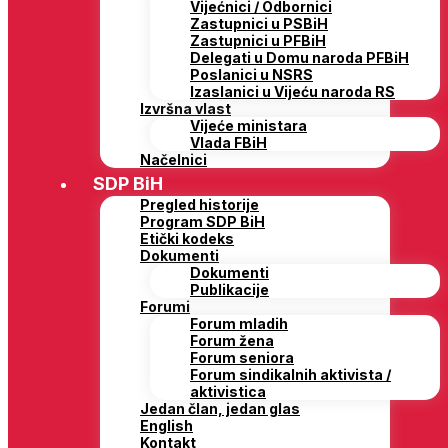
Vijećnici / Odbornici
Zastupnici u PSBiH
Zastupnici u PFBiH
Delegati u Domu naroda PFBiH
Poslanici u NSRS
Izaslanici u Vijeću naroda RS
Izvršna vlast
Vijeće ministara
Vlada FBiH
Načelnici
SDP BiH
Pregled historije
Program SDP BiH
Etički kodeks
Dokumenti
Dokumenti
Publikacije
Forumi
Forum mladih
Forum žena
Forum seniora
Forum sindikalnih aktivista /
aktivistica
Jedan član, jedan glas
English
Kontakt