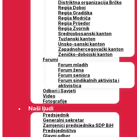
Distriktna organizacija Brčko
Regija Doboj
Regija Gradiška
Regija Modriča
Regija Prijedor
Regija Zvornik
Srednjobosanski kanton
Tuzlanski kanton
Unsko-sanski kanton
Zapadnohercegovački kanton
Zeničko-dobojski kanton
Forumi
Forum mladih
Forum žena
Forum seniora
Forum sindikalnih aktivista i
aktivistica
Odbori i Savjeti
Video
Fotografije
Naši ljudi
Predsjednik
Generalni sekretar
Zamjenici predsjednika SDP BiH
Predsjedništvo
Glavni odbor