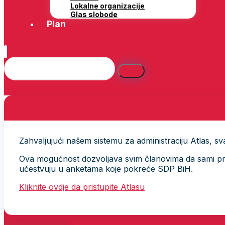
Lokalne organizacije
Glas slobode
Plan
Zahvaljujući našem sistemu za administraciju Atlas, svak
Ova mogućnost dozvoljava svim članovima da sami provj
učestvuju u anketama koje pokreće SDP BiH.
Kliknite ovdje da pristupite Atlasu