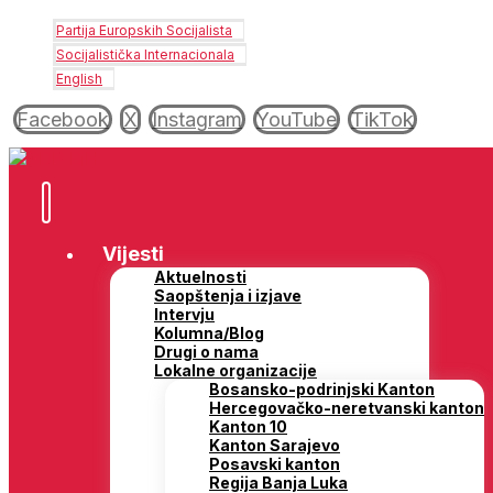
Partija Europskih Socijalista
Socijalistička Internacionala
English
Facebook
X
Instagram
YouTube
TikTok
Vijesti
Aktuelnosti
Saopštenja i izjave
Intervju
Kolumna/Blog
Drugi o nama
Lokalne organizacije
Bosansko-podrinjski Kanton
Hercegovačko-neretvanski kanton
Kanton 10
Kanton Sarajevo
Posavski kanton
Regija Banja Luka