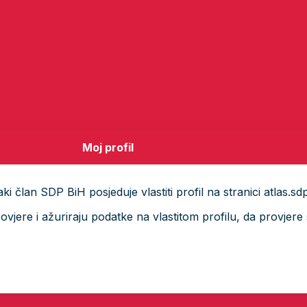
Moj profil
i član SDP BiH posjeduje vlastiti profil na stranici atlas.sd
ere i ažuriraju podatke na vlastitom profilu, da provjere s