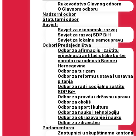
Rukovodstvo Glavnog odbora
O Glavnom odboru
Nadzorni odbor
Statutarni odbor
Savjeti
Savjet za ekonomski razvoj
Savjet za razvoj SDP BiH
Savjet za lokalnu samoupravu
Odbori Predsjedništva
Odbor za afirmaciju i zaštitu
vrijednosti antifašističke borbe
naroda i narodnosti Bosne i
Hercegovine
Odbor za turizam
Odbor za reformu ustava i ustavna
pitanja
Odbor za rad i socijalnu zaštitu
SDP BiH
Odbor za pravdu i državnu upravu
Odbor za okoliš
Odbor za sport i kulturu
Odbor za nauku i tehnologiju
Odbor za obrazovanje i nauku
Odbor za zdravstvo
Parlamentarci
Zastupnici u skupštinama kantona