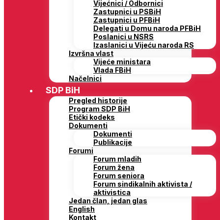
Vijećnici / Odbornici
Zastupnici u PSBiH
Zastupnici u PFBiH
Delegati u Domu naroda PFBiH
Poslanici u NSRS
Izaslanici u Vijeću naroda RS
Izvršna vlast
Vijeće ministara
Vlada FBiH
Načelnici
SDP BiH
Pregled historije
Program SDP BiH
Etički kodeks
Dokumenti
Dokumenti
Publikacije
Forumi
Forum mladih
Forum žena
Forum seniora
Forum sindikalnih aktivista /
aktivistica
Jedan član, jedan glas
English
Kontakt