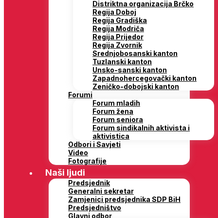
Distriktna organizacija Brčko
Regija Doboj
Regija Gradiška
Regija Modriča
Regija Prijedor
Regija Zvornik
Srednjobosanski kanton
Tuzlanski kanton
Unsko-sanski kanton
Zapadnohercegovački kanton
Zeničko-dobojski kanton
Forumi
Forum mladih
Forum žena
Forum seniora
Forum sindikalnih aktivista i
aktivistica
Odbori i Savjeti
Video
Fotografije
Naši ljudi
Predsjednik
Generalni sekretar
Zamjenici predsjednika SDP BiH
Predsjedništvo
Glavni odbor