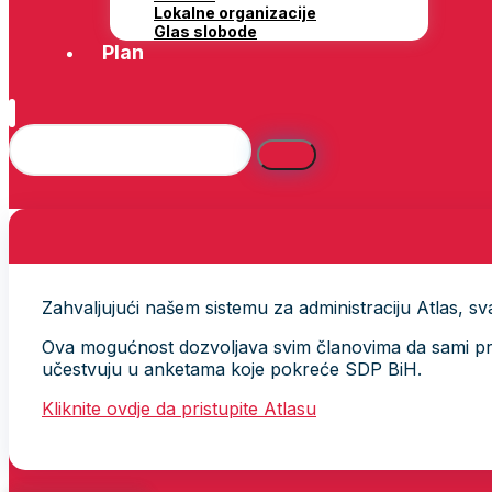
Lokalne organizacije
Glas slobode
Plan
Zahvaljujući našem sistemu za administraciju Atlas, svak
Ova mogućnost dozvoljava svim članovima da sami provj
učestvuju u anketama koje pokreće SDP BiH.
Kliknite ovdje da pristupite Atlasu