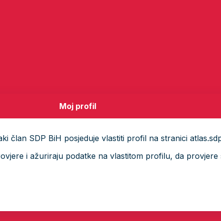
Moj profil
i član SDP BiH posjeduje vlastiti profil na stranici atlas.sd
ere i ažuriraju podatke na vlastitom profilu, da provjere s