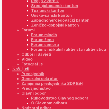
Regija Zvornik
Srednjobosanski kanton
Tuzlanski kanton
Unsko-sanski kanton
Zapadnohercegovački kanton
Zeničko-dobojski kanton
Forumi
Forum mladih
Forum žena
Forum seniora
Forum sindikalnih aktivista i aktivistica
Odbori i Savjeti
Video
Fotografije
Naši ljudi
Predsjednik
Generalni sekretar
Zamjenici predsjednika SDP BiH
Predsjedništvo
Glavni odbor
Rukovodstvo Glavnog odbora
O Glavnom odboru
Nadzorni odbor