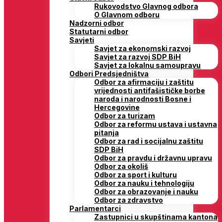
Rukovodstvo Glavnog odbora
O Glavnom odboru
Nadzorni odbor
Statutarni odbor
Savjeti
Savjet za ekonomski razvoj
Savjet za razvoj SDP BiH
Savjet za lokalnu samoupravu
Odbori Predsjedništva
Odbor za afirmaciju i zaštitu
vrijednosti antifašističke borbe
naroda i narodnosti Bosne i
Hercegovine
Odbor za turizam
Odbor za reformu ustava i ustavna
pitanja
Odbor za rad i socijalnu zaštitu
SDP BiH
Odbor za pravdu i državnu upravu
Odbor za okoliš
Odbor za sport i kulturu
Odbor za nauku i tehnologiju
Odbor za obrazovanje i nauku
Odbor za zdravstvo
Parlamentarci
Zastupnici u skupštinama kantona