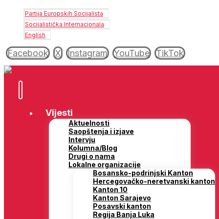
Partija Europskih Socijalista
Socijalistička Internacionala
English
Facebook
X
Instagram
YouTube
TikTok
Vijesti
Aktuelnosti
Saopštenja i izjave
Intervju
Kolumna/Blog
Drugi o nama
Lokalne organizacije
Bosansko-podrinjski Kanton
Hercegovačko-neretvanski kanton
Kanton 10
Kanton Sarajevo
Posavski kanton
Regija Banja Luka