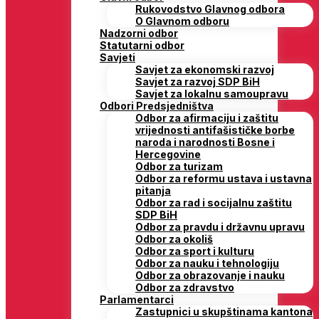
Rukovodstvo Glavnog odbora
O Glavnom odboru
Nadzorni odbor
Statutarni odbor
Savjeti
Savjet za ekonomski razvoj
Savjet za razvoj SDP BiH
Savjet za lokalnu samoupravu
Odbori Predsjedništva
Odbor za afirmaciju i zaštitu
vrijednosti antifašističke borbe
naroda i narodnosti Bosne i
Hercegovine
Odbor za turizam
Odbor za reformu ustava i ustavna
pitanja
Odbor za rad i socijalnu zaštitu
SDP BiH
Odbor za pravdu i državnu upravu
Odbor za okoliš
Odbor za sport i kulturu
Odbor za nauku i tehnologiju
Odbor za obrazovanje i nauku
Odbor za zdravstvo
Parlamentarci
Zastupnici u skupštinama kantona