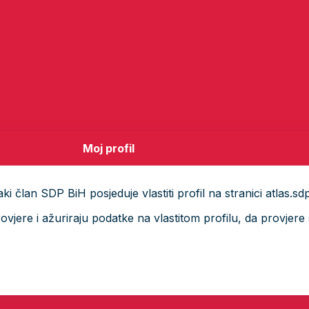
Moj profil
i član SDP BiH posjeduje vlastiti profil na stranici atlas.sd
ere i ažuriraju podatke na vlastitom profilu, da provjere s