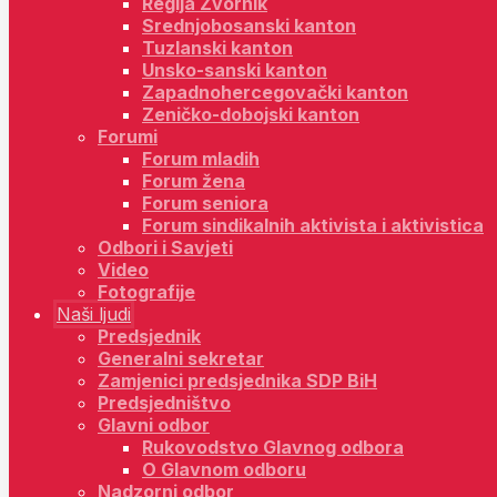
Regija Zvornik
Srednjobosanski kanton
Tuzlanski kanton
Unsko-sanski kanton
Zapadnohercegovački kanton
Zeničko-dobojski kanton
Forumi
Forum mladih
Forum žena
Forum seniora
Forum sindikalnih aktivista i aktivistica
Odbori i Savjeti
Video
Fotografije
Naši ljudi
Predsjednik
Generalni sekretar
Zamjenici predsjednika SDP BiH
Predsjedništvo
Glavni odbor
Rukovodstvo Glavnog odbora
O Glavnom odboru
Nadzorni odbor