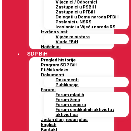
Vijećnici / Odbornici
Zastupnici u PSBiH
Zastupnici u PFBiH
Delegati u Domu naroda PFBiH
Poslanici u NSRS
Izaslanici u Vijeću naroda RS
Izvršna vlast
Vijeće ministara
Vlada FBiH
Načelnici
SDP BiH
Pregled historije
Program SDP BiH
Etički kodeks
Dokumenti
Dokumenti
Publikacije
Forumi
Forum mladih
Forum žena
Forum seniora
Forum sindikalnih aktivista /
aktivistica
Jedan član, jedan glas
English
Kontakt