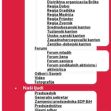
Distriktna organizacija Brčko
Regija Doboj
Regija Gradiška
Regija Modriča
Regija Prijedor
Regija Zvornik
Srednjobosanski kanton
Tuzlanski kanton
Unsko-sanski kanton
Zapadnohercegovački kanton
Zeničko-dobojski kanton
Forumi
Forum mladih
Forum žena
Forum seniora
Forum sindikalnih aktivista i
aktivistica
Odbori i Savjeti
Video
Fotografije
Naši ljudi
Predsjednik
Generalni sekretar
Zamjenici predsjednika SDP BiH
Predsjedništvo
Glavni odbor