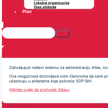
Lokalne organizacije
Glas slobode
Plan
Zahvaljujući našem sistemu za administraciju Atlas, svak
Ova mogućnost dozvoljava svim članovima da sami provj
učestvuju u anketama koje pokreće SDP BiH.
Kliknite ovdje da pristupite Atlasu