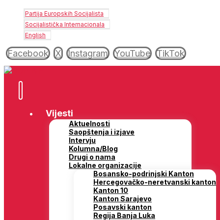
Partija Europskih Socijalista
Socijalistička Internacionala
English
Facebook
X
Instagram
YouTube
TikTok
Vijesti
Aktuelnosti
Saopštenja i izjave
Intervju
Kolumna/Blog
Drugi o nama
Lokalne organizacije
Bosansko-podrinjski Kanton
Hercegovačko-neretvanski kanton
Kanton 10
Kanton Sarajevo
Posavski kanton
Regija Banja Luka