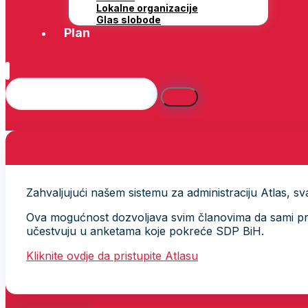
Lokalne organizacije
Glas slobode
Plan
Zahvaljujući našem sistemu za administraciju Atlas, svak
Ova mogućnost dozvoljava svim članovima da sami provj
učestvuju u anketama koje pokreće SDP BiH.
Kliknite ovdje da pristupite Atlasu