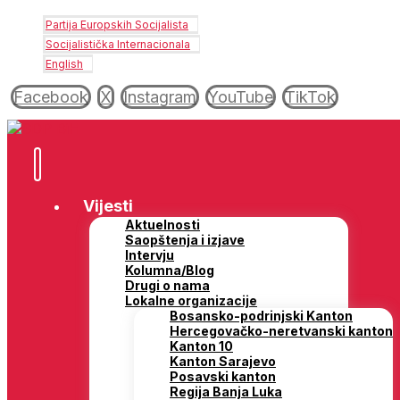
Partija Europskih Socijalista
Socijalistička Internacionala
English
Facebook
X
Instagram
YouTube
TikTok
Vijesti
Aktuelnosti
Saopštenja i izjave
Intervju
Kolumna/Blog
Drugi o nama
Lokalne organizacije
Bosansko-podrinjski Kanton
Hercegovačko-neretvanski kanton
Kanton 10
Kanton Sarajevo
Posavski kanton
Regija Banja Luka