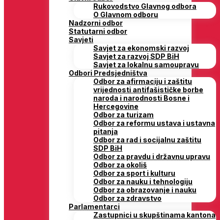
Rukovodstvo Glavnog odbora
O Glavnom odboru
Nadzorni odbor
Statutarni odbor
Savjeti
Savjet za ekonomski razvoj
Savjet za razvoj SDP BiH
Savjet za lokalnu samoupravu
Odbori Predsjedništva
Odbor za afirmaciju i zaštitu
vrijednosti antifašističke borbe
naroda i narodnosti Bosne i
Hercegovine
Odbor za turizam
Odbor za reformu ustava i ustavna
pitanja
Odbor za rad i socijalnu zaštitu
SDP BiH
Odbor za pravdu i državnu upravu
Odbor za okoliš
Odbor za sport i kulturu
Odbor za nauku i tehnologiju
Odbor za obrazovanje i nauku
Odbor za zdravstvo
Parlamentarci
Zastupnici u skupštinama kantona