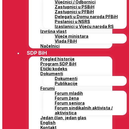
Vijećnici / Odbornici
Zastupnici u PSBiH
Zastupnici u PFBiH
Delegati u Domu naroda PFBiH
Poslanici u NSRS
Izaslanici u Vijeću naroda RS
Izvršna vlast
Vijeće ministara
Vlada FBiH
Načelnici
SDP BiH
Pregled historije
Program SDP BiH
Etički kodeks
Dokumenti
Dokumenti
Publikacije
Forumi
Forum mladih
Forum žena
Forum seniora
Forum sindikalnih aktivista /
aktivistica
Jedan član, jedan glas
English
Kontakt