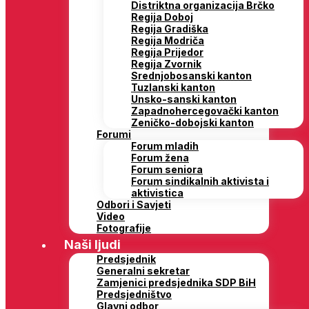
Distriktna organizacija Brčko
Regija Doboj
Regija Gradiška
Regija Modriča
Regija Prijedor
Regija Zvornik
Srednjobosanski kanton
Tuzlanski kanton
Unsko-sanski kanton
Zapadnohercegovački kanton
Zeničko-dobojski kanton
Forumi
Forum mladih
Forum žena
Forum seniora
Forum sindikalnih aktivista i
aktivistica
Odbori i Savjeti
Video
Fotografije
Naši ljudi
Predsjednik
Generalni sekretar
Zamjenici predsjednika SDP BiH
Predsjedništvo
Glavni odbor