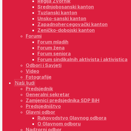
Regija Zvornik
Srednjobosanski kanton
Tuzlanski kanton
Unsko-sanski kanton
Zapadnohercegovački kanton
Zeničko-dobojski kanton
Forumi
Forum mladih
Forum žena
Forum seniora
Forum sindikalnih aktivista i aktivistica
Odbori i Savjeti
Video
Fotografije
Naši ljudi
Predsjednik
Generalni sekretar
Zamjenici predsjednika SDP BiH
Predsjedništvo
Glavni odbor
Rukovodstvo Glavnog odbora
O Glavnom odboru
Nadzorni odbor