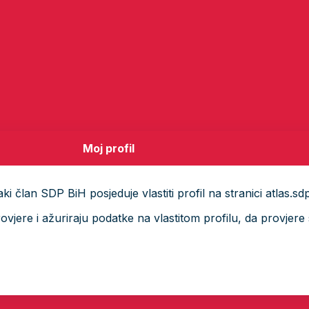
Moj profil
i član SDP BiH posjeduje vlastiti profil na stranici atlas.sd
ere i ažuriraju podatke na vlastitom profilu, da provjere s