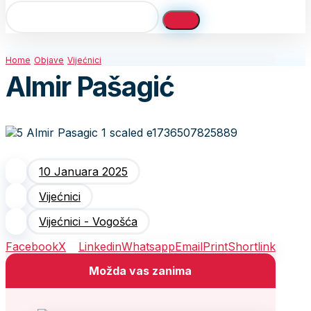
Home
Objave
Vijećnici
Almir Pašagić
10 Januara 2025
Vijećnici
Vijećnici - Vogošća
Facebook
X
Linkedin
Whatsapp
Email
Print
Shortlink
Možda vas zanima