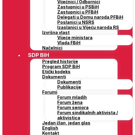
Vijećnici / Odbornici
Zastupnici u PSBiH
Zastupnici u PFBiH
Delegati u Domu naroda PFBiH
Poslanici u NSRS
Izaslanici u Vijeću naroda RS
Izvršna vlast
Vijeće ministara
Vlada FBiH
Načelnici
SDP BiH
Pregled historije
Program SDP BiH
Etički kodeks
Dokumenti
Dokumenti
Publikacije
Forumi
Forum mladih
Forum žena
Forum seniora
Forum sindikalnih aktivista /
aktivistica
Jedan član, jedan glas
English
Kontakt