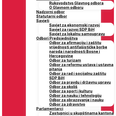
Rukovodstvo Glavnog odbora
O Glavnom odboru
Nadzorni odbor
Statutarni odbor
Savjeti
Savjet za ekonomski razvoj
Savjet za razvoj SDP BiH
Savjet za lokalnu samoupravu
Odbori Predsjedništva
Odbor za afirmaciju i zaštitu
vrijednosti antifašističke borbe
naroda i narodnosti Bosne i
Hercegovine
Odbor za turizam
Odbor za reformu ustava i ustavna
pitanja
Odbor za rad i socijalnu zaštitu
SDP BiH
Odbor za pravdu i državnu upravu
Odbor za okoliš
Odbor za sport i kulturu
Odbor za nauku i tehnologiju
Odbor za obrazovanje i nauku
Odbor za zdravstvo
Parlamentarci
Zastupnici u skupštinama kantona