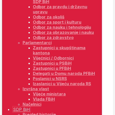
SDP BiH
Odbor za pravdu i državnu
upravu
Odbor za okoliš
Odbor za sport i kulturu
Odbor za nauku i tehnologiju
Odbor za obrazovanje i nauku
Odbor za zdravstvo
Parlamentarci
Zastupnici u skupštinama
kantona
Vijećnici / Odbornici
Zastupnici u PSBiH
Zastupnici u PFBiH
Delegati u Domu naroda PFBiH
Poslanici u NSRS
Izaslanici u Vijeću naroda RS
Izvršna vlast
Vijeće ministara
Vlada FBiH
Načelnici
SDP BiH
Pregled historije