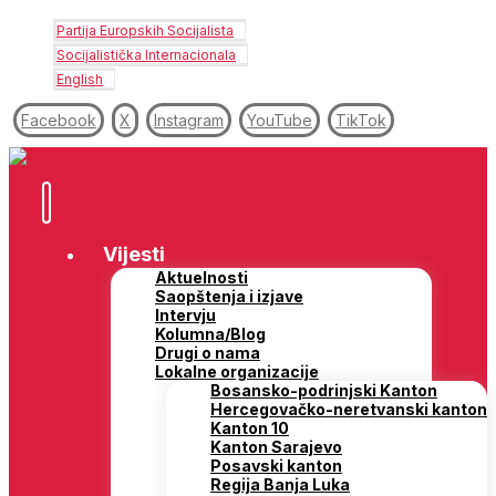
Partija Europskih Socijalista
Socijalistička Internacionala
English
Facebook
X
Instagram
YouTube
TikTok
Vijesti
Aktuelnosti
Saopštenja i izjave
Intervju
Kolumna/Blog
Drugi o nama
Lokalne organizacije
Bosansko-podrinjski Kanton
Hercegovačko-neretvanski kanton
Kanton 10
Kanton Sarajevo
Posavski kanton
Regija Banja Luka