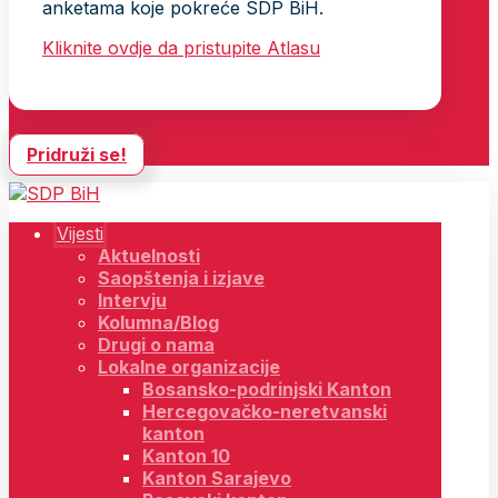
anketama koje pokreće SDP BiH.
Kliknite ovdje da pristupite Atlasu
Pridruži se!
Vijesti
Aktuelnosti
Saopštenja i izjave
Intervju
Kolumna/Blog
Drugi o nama
Lokalne organizacije
Bosansko-podrinjski Kanton
Hercegovačko-neretvanski
kanton
Kanton 10
Kanton Sarajevo