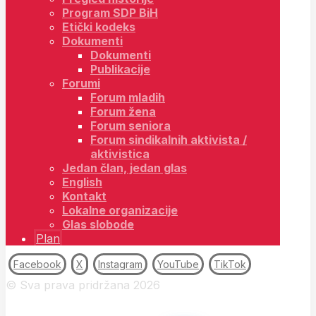
Program SDP BiH
Etički kodeks
Dokumenti
Dokumenti
Publikacije
Forumi
Forum mladih
Forum žena
Forum seniora
Forum sindikalnih aktivista /
aktivistica
Jedan član, jedan glas
English
Kontakt
Lokalne organizacije
Glas slobode
Plan
Facebook
X
Instagram
YouTube
TikTok
© Sva prava pridržana 2026