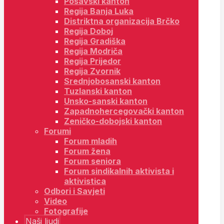
Posavski kanton
Regija Banja Luka
Distriktna organizacija Brčko
Regija Doboj
Regija Gradiška
Regija Modriča
Regija Prijedor
Regija Zvornik
Srednjobosanski kanton
Tuzlanski kanton
Unsko-sanski kanton
Zapadnohercegovački kanton
Zeničko-dobojski kanton
Forumi
Forum mladih
Forum žena
Forum seniora
Forum sindikalnih aktivista i
aktivistica
Odbori i Savjeti
Video
Fotografije
Naši ljudi