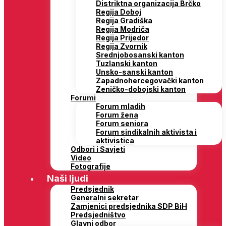
Distriktna organizacija Brčko
Regija Doboj
Regija Gradiška
Regija Modriča
Regija Prijedor
Regija Zvornik
Srednjobosanski kanton
Tuzlanski kanton
Unsko-sanski kanton
Zapadnohercegovački kanton
Zeničko-dobojski kanton
Forumi
Forum mladih
Forum žena
Forum seniora
Forum sindikalnih aktivista i
aktivistica
Odbori i Savjeti
Video
Fotografije
Naši ljudi
Predsjednik
Generalni sekretar
Zamjenici predsjednika SDP BiH
Predsjedništvo
Glavni odbor