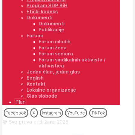
Program SDP BiH
Etički kodeks
Dokumenti
Dokumenti
Publikacije
Forumi
Forum mladih
Forum žena
Forum seniora
Forum sindikalnih aktivista /
aktivistica
Jedan član, jedan glas
English
Kontakt
Lokalne organizacije
Glas slobode
Plan
Facebook
X
Instagram
YouTube
TikTok
© Sva prava pridržana 2026