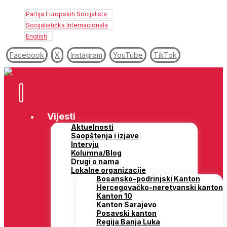
Partija Europskih Socijalista
Socijalistička Internacionala
English
Facebook
X
Instagram
YouTube
TikTok
Vijesti
Aktuelnosti
Saopštenja i izjave
Intervju
Kolumna/Blog
Drugi o nama
Lokalne organizacije
Bosansko-podrinjski Kanton
Hercegovačko-neretvanski kanton
Kanton 10
Kanton Sarajevo
Posavski kanton
Regija Banja Luka