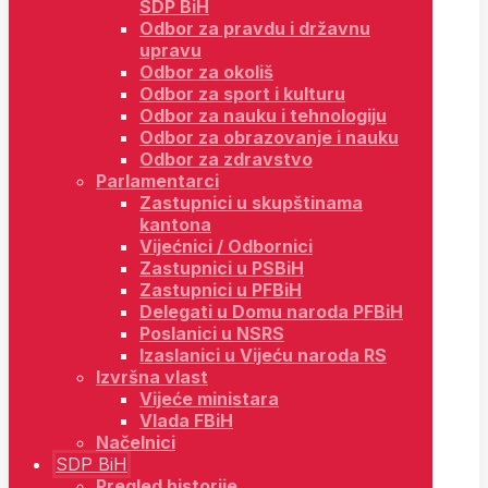
SDP BiH
Odbor za pravdu i državnu
upravu
Odbor za okoliš
Odbor za sport i kulturu
Odbor za nauku i tehnologiju
Odbor za obrazovanje i nauku
Odbor za zdravstvo
Parlamentarci
Zastupnici u skupštinama
kantona
Vijećnici / Odbornici
Zastupnici u PSBiH
Zastupnici u PFBiH
Delegati u Domu naroda PFBiH
Poslanici u NSRS
Izaslanici u Vijeću naroda RS
Izvršna vlast
Vijeće ministara
Vlada FBiH
Načelnici
SDP BiH
Pregled historije