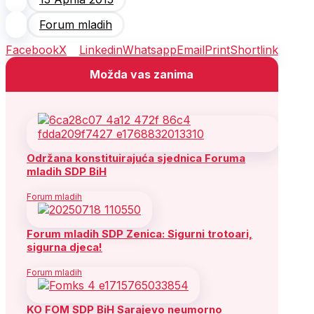
Forum mladih
Facebook
X
Linkedin
Whatsapp
Email
Print
Shortlink
Možda vas zanima
Održana konstituirajuća sjednica Foruma
mladih SDP BiH
Forum mladih
Forum mladih SDP Zenica: Sigurni trotoari,
sigurna djeca!
Forum mladih
KO FOM SDP BiH Sarajevo neumorno