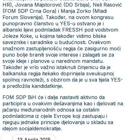
HR), Jovana Majstorović (DO Srbija), Neli Rasović
(FOM SDP Crna Gora) i Manja Zorko (Mladi
Forum Slovenija). Također, na ovom kongresu
punopravno članstvo u YES-u ostvario je i
albanski lijevi podmladak FRESSH pod vodstvom
Joleze Koke, u kojima također vidimo bliske
saveznike i saradnike u budućnosti. Ovakvom
snažnom zastupljenošću regija će zasigurno moći
puno bolje braniti svoje interese i zalagati se za
svoje ideje i planove u narednom mandatu.
Također je vrlo važno istaknuti činjenicu da je
balkanska regija itekako doprinijela sveukupnoj
spolnoj ravnoteži, s obzirom da je u sva tijela YES-
a predložila kandidatkinje.
FOM SDP BiH će i dalje nastaviti aktivno da
participira u ovakvim dešavanjima kao i djelovati na
jačanju međunarodnih odnosa sa ostalim
podmladcima iz cijele Evrope koji zastupaju i
njeguju jednake principe djelovanja u skladu sa
idejom socijaldemokratije.
13 Aprila 2015