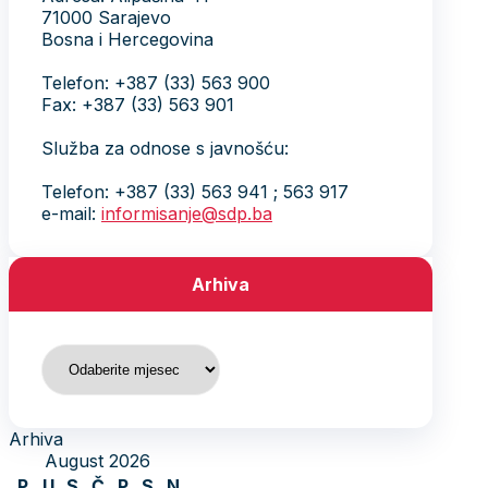
71000 Sarajevo
Bosna i Hercegovina
Telefon: +387 (33) 563 900
Fax: +387 (33) 563 901
Služba za odnose s javnošću:
Telefon: +387 (33) 563 941 ; 563 917
e-mail:
informisanje@sdp.ba
Arhiva
Arhiva
Arhiva
August 2026
P
U
S
Č
P
S
N