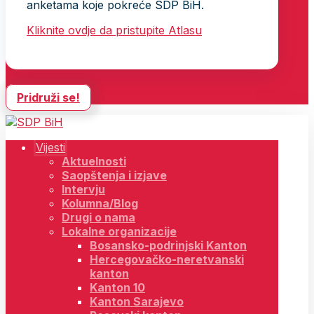
anketama koje pokreće SDP BiH.
Kliknite ovdje da pristupite Atlasu
Pridruži se!
Vijesti
Aktuelnosti
Saopštenja i izjave
Intervju
Kolumna/Blog
Drugi o nama
Lokalne organizacije
Bosansko-podrinjski Kanton
Hercegovačko-neretvanski
kanton
Kanton 10
Kanton Sarajevo