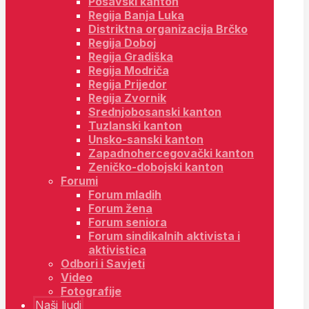
Posavski kanton
Regija Banja Luka
Distriktna organizacija Brčko
Regija Doboj
Regija Gradiška
Regija Modriča
Regija Prijedor
Regija Zvornik
Srednjobosanski kanton
Tuzlanski kanton
Unsko-sanski kanton
Zapadnohercegovački kanton
Zeničko-dobojski kanton
Forumi
Forum mladih
Forum žena
Forum seniora
Forum sindikalnih aktivista i
aktivistica
Odbori i Savjeti
Video
Fotografije
Naši ljudi