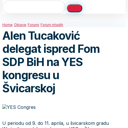
Home
Objave
Forumi
Forum mladih
Alen Tucaković
delegat ispred Fom
SDP BiH na YES
kongresu u
Švicarskoj
U periodu od 9. do 11. aprila, u švicarskom gradu