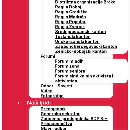
Distriktna organizacija Brčko
Regija Doboj
Regija Gradiška
Regija Modriča
Regija Prijedor
Regija Zvornik
Srednjobosanski kanton
Tuzlanski kanton
Unsko-sanski kanton
Zapadnohercegovački kanton
Zeničko-dobojski kanton
Forumi
Forum mladih
Forum žena
Forum seniora
Forum sindikalnih aktivista i
aktivistica
Odbori i Savjeti
Video
Fotografije
Naši ljudi
Predsjednik
Generalni sekretar
Zamjenici predsjednika SDP BiH
Predsjedništvo
Glavni odbor