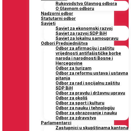
Rukovodstvo Glavnog odbora
O Glavnom odboru
Nadzorni odbor
Statutarni odbor
Savjeti
Savjet za ekonomski razvoj
Savjet za razvoj SDP BiH
Savjet za lokalnu samoupravu
Odbori Predsjedništva
Odbor za afirmaciju i zaštitu
vrijednosti antifašističke borbe
naroda i narodnosti Bosne i
Hercegovine
Odbor za turizam
Odbor za reformu ustava i ustavna
pitanja
Odbor za rad i socijalnu zaštitu
SDP BiH
Odbor za pravdu i državnu upravu
Odbor za okoliš
Odbor za sport i kulturu
Odbor za nauku i tehnologiju
Odbor za obrazovanje i nauku
Odbor za zdravstvo
Parlamentarci
Zastupnici u skupštinama kantona