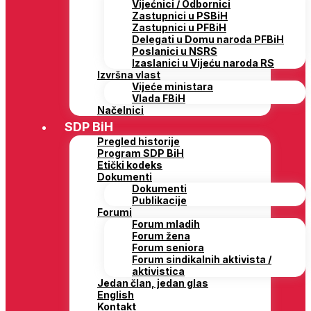
Vijećnici / Odbornici
Zastupnici u PSBiH
Zastupnici u PFBiH
Delegati u Domu naroda PFBiH
Poslanici u NSRS
Izaslanici u Vijeću naroda RS
Izvršna vlast
Vijeće ministara
Vlada FBiH
Načelnici
SDP BiH
Pregled historije
Program SDP BiH
Etički kodeks
Dokumenti
Dokumenti
Publikacije
Forumi
Forum mladih
Forum žena
Forum seniora
Forum sindikalnih aktivista /
aktivistica
Jedan član, jedan glas
English
Kontakt