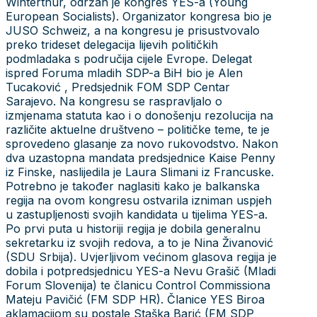
Winterthur, održan je kongres YES-a (Young
European Socialists). Organizator kongresa bio je
JUSO Schweiz, a na kongresu je prisustvovalo
preko trideset delegacija lijevih političkih
podmladaka s područija cijele Evrope. Delegat
ispred Foruma mladih SDP-a BiH bio je Alen
Tucaković , Predsjednik FOM SDP Centar
Sarajevo. Na kongresu se raspravljalo o
izmjenama statuta kao i o donošenju rezolucija na
različite aktuelne društveno – političke teme, te je
sprovedeno glasanje za novo rukovodstvo. Nakon
dva uzastopna mandata predsjednice Kaise Penny
iz Finske, naslijedila je Laura Slimani iz Francuske.
Potrebno je također naglasiti kako je balkanska
regija na ovom kongresu ostvarila izniman uspjeh
u zastupljenosti svojih kandidata u tijelima YES-a.
Po prvi puta u historiji regija je dobila generalnu
sekretarku iz svojih redova, a to je Nina Živanović
(SDU Srbija). Uvjerljivom većinom glasova regija je
dobila i potpredsjednicu YES-a Nevu Grašič (Mladi
Forum Slovenija) te članicu Control Commissiona
Mateju Pavičić (FM SDP HR). Članice YES Biroa
aklamacijom su postale Staška Barić (FM SDP