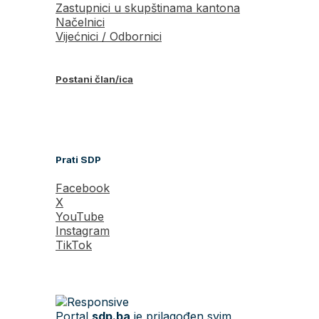
Zastupnici u skupštinama kantona
Načelnici
Vijećnici / Odbornici
Postani član/ica
Prati SDP
Facebook
X
YouTube
Instagram
TikTok
Portal
sdp.ba
je prilagođen svim