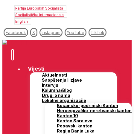
Partija Europskih Socijalista
Socijalistička Internacionala
English
Facebook
X
Instagram
YouTube
TikTok
Vijesti
Aktuelnosti
Saopštenja i izjave
Intervju
Kolumna/Blog
Drugi o nama
Lokalne organizacije
Bosansko-podrinjski Kanton
Hercegovačko-neretvanski kanton
Kanton 10
Kanton Sarajevo
Posavski kanton
Regija Banja Luka