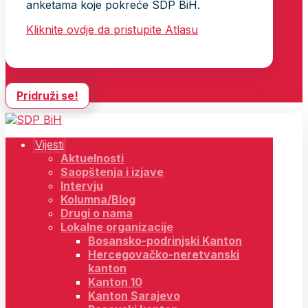
anketama koje pokreće SDP BiH.
Kliknite ovdje da pristupite Atlasu
Pridruži se!
Vijesti
Aktuelnosti
Saopštenja i izjave
Intervju
Kolumna/Blog
Drugi o nama
Lokalne organizacije
Bosansko-podrinjski Kanton
Hercegovačko-neretvanski
kanton
Kanton 10
Kanton Sarajevo