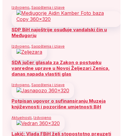
Izdvojeno
,
Saopštenja i izjave
SDP BiH najoštrije osuđuje vandalski čin u
Međugorju
Izdvojeno
,
Saopštenja i izjave
SDA jučer glasala za Zakon o postupku
vanredne uprave u Novoj Željezari Zenica,
danas napada vlastiti glas
Izdvojeno
,
Saopštenja i izjave
Potpisan ugovor o sufinansiranju Muzeja
književnosti i pozorišne umjetnosti BiH
Aktuelnosti
,
Izdvojeno
Lakić: Vlada FBiH želi stopostotno preuzeti