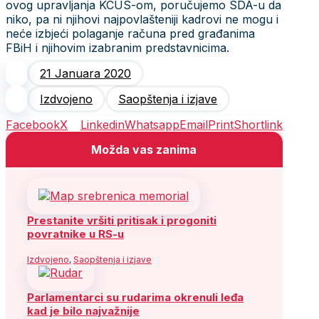
ovog upravljanja KCUS-om, poručujemo SDA-u da
niko, pa ni njihovi najpovlašteniji kadrovi ne mogu i
neće izbjeći polaganje računa pred građanima
FBiH i njihovim izabranim predstavnicima.
21 Januara 2020
Izdvojeno
Saopštenja i izjave
Facebook
X
Linkedin
Whatsapp
Email
Print
Shortlink
Možda vas zanima
Prestanite vršiti pritisak i progoniti
povratnike u RS-u
Izdvojeno
,
Saopštenja i izjave
Parlamentarci su rudarima okrenuli leđa
kad je bilo najvažnije