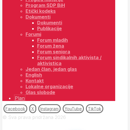
Program SDP BiH
Etički kodeks
Dokumenti
Dokumenti
Publikacije
Forumi
Forum mladih
Forum žena
Forum seniora
Forum sindikalnih aktivista /
aktivistica
Jedan član, jedan glas
English
Kontakt
Lokalne organizacije
Glas slobode
Plan
Facebook
X
Instagram
YouTube
TikTok
© Sva prava pridržana 2026