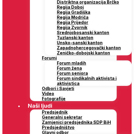
Distriktna organizacija Brčko
Regija Doboj
Regija Gradiška
Regija Modriča
Regija Prijedor
Regija Zvornik
Srednjobosanski kanton
Tuzlanski kanton
Unsko-sanski kanton
Zapadnohercegovački kanton
Zeničko-dobojski kanton
Forumi
Forum mladih
Forum žena
Forum seniora
Forum sindikalnih aktivista i
aktivistica
Odbori i Savjeti
Video
Fotografije
Naši ljudi
Predsjednik
Generalni sekretar
Zamjenici predsjednika SDP BiH
Predsjedništvo
Glavni odbor