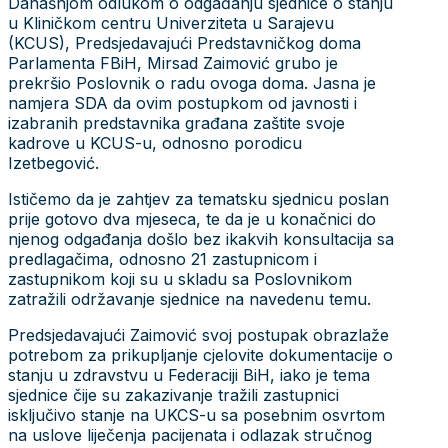
Današnjom odlukom o odgađanju sjednice o stanju
u Kliničkom centru Univerziteta u Sarajevu
(KCUS), Predsjedavajući Predstavničkog doma
Parlamenta FBiH, Mirsad Zaimović grubo je
prekršio Poslovnik o radu ovoga doma. Jasna je
namjera SDA da ovim postupkom od javnosti i
izabranih predstavnika građana zaštite svoje
kadrove u KCUS-u, odnosno porodicu
Izetbegović.
Ističemo da je zahtjev za tematsku sjednicu poslan
prije gotovo dva mjeseca, te da je u konačnici do
njenog odgađanja došlo bez ikakvih konsultacija sa
predlagačima, odnosno 21 zastupnicom i
zastupnikom koji su u skladu sa Poslovnikom
zatražili održavanje sjednice na navedenu temu.
Predsjedavajući Zaimović svoj postupak obrazlaže
potrebom za prikupljanje cjelovite dokumentacije o
stanju u zdravstvu u Federaciji BiH, iako je tema
sjednice čije su zakazivanje tražili zastupnici
isključivo stanje na UKCS-u sa posebnim osvrtom
na uslove liječenja pacijenata i odlazak stručnog