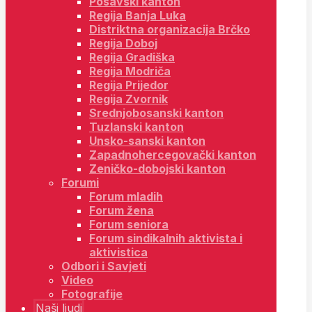
Posavski kanton
Regija Banja Luka
Distriktna organizacija Brčko
Regija Doboj
Regija Gradiška
Regija Modriča
Regija Prijedor
Regija Zvornik
Srednjobosanski kanton
Tuzlanski kanton
Unsko-sanski kanton
Zapadnohercegovački kanton
Zeničko-dobojski kanton
Forumi
Forum mladih
Forum žena
Forum seniora
Forum sindikalnih aktivista i
aktivistica
Odbori i Savjeti
Video
Fotografije
Naši ljudi