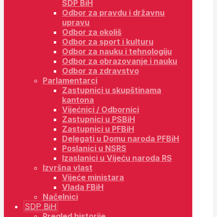
SDP BiH
Odbor za pravdu i državnu
upravu
Odbor za okoliš
Odbor za sport i kulturu
Odbor za nauku i tehnologiju
Odbor za obrazovanje i nauku
Odbor za zdravstvo
Parlamentarci
Zastupnici u skupštinama
kantona
Vijećnici / Odbornici
Zastupnici u PSBiH
Zastupnici u PFBiH
Delegati u Domu naroda PFBiH
Poslanici u NSRS
Izaslanici u Vijeću naroda RS
Izvršna vlast
Vijeće ministara
Vlada FBiH
Načelnici
SDP BiH
Pregled historije