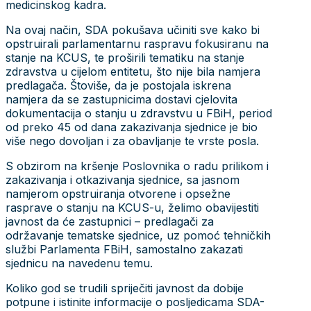
medicinskog kadra.
Na ovaj način, SDA pokušava učiniti sve kako bi
opstruirali parlamentarnu raspravu fokusiranu na
stanje na KCUS, te proširili tematiku na stanje
zdravstva u cijelom entitetu, što nije bila namjera
predlagača. Štoviše, da je postojala iskrena
namjera da se zastupnicima dostavi cjelovita
dokumentacija o stanju u zdravstvu u FBiH, period
od preko 45 od dana zakazivanja sjednice je bio
više nego dovoljan i za obavljanje te vrste posla.
S obzirom na kršenje Poslovnika o radu prilikom i
zakazivanja i otkazivanja sjednice, sa jasnom
namjerom opstruiranja otvorene i opsežne
rasprave o stanju na KCUS-u, želimo obavijestiti
javnost da će zastupnici – predlagači za
održavanje tematske sjednice, uz pomoć tehničkih
službi Parlamenta FBiH, samostalno zakazati
sjednicu na navedenu temu.
Koliko god se trudili spriječiti javnost da dobije
potpune i istinite informacije o posljedicama SDA-