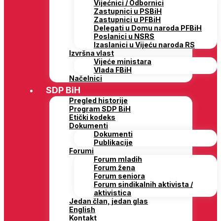
Vijećnici / Odbornici
Zastupnici u PSBiH
Zastupnici u PFBiH
Delegati u Domu naroda PFBiH
Poslanici u NSRS
Izaslanici u Vijeću naroda RS
Izvršna vlast
Vijeće ministara
Vlada FBiH
Načelnici
SDP BiH
Pregled historije
Program SDP BiH
Etički kodeks
Dokumenti
Dokumenti
Publikacije
Forumi
Forum mladih
Forum žena
Forum seniora
Forum sindikalnih aktivista /
aktivistica
Jedan član, jedan glas
English
Kontakt