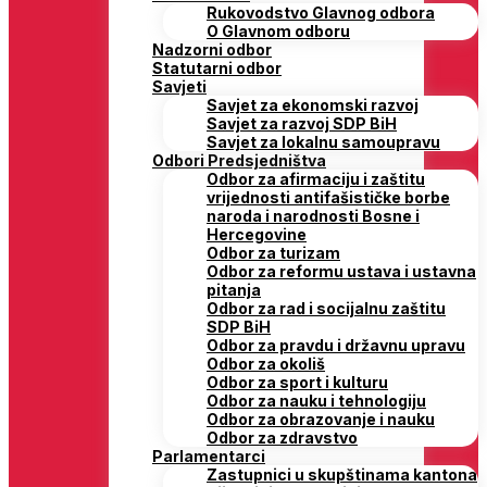
Rukovodstvo Glavnog odbora
O Glavnom odboru
Nadzorni odbor
Statutarni odbor
Savjeti
Savjet za ekonomski razvoj
Savjet za razvoj SDP BiH
Savjet za lokalnu samoupravu
Odbori Predsjedništva
Odbor za afirmaciju i zaštitu
vrijednosti antifašističke borbe
naroda i narodnosti Bosne i
Hercegovine
Odbor za turizam
Odbor za reformu ustava i ustavna
pitanja
Odbor za rad i socijalnu zaštitu
SDP BiH
Odbor za pravdu i državnu upravu
Odbor za okoliš
Odbor za sport i kulturu
Odbor za nauku i tehnologiju
Odbor za obrazovanje i nauku
Odbor za zdravstvo
Parlamentarci
Zastupnici u skupštinama kantona