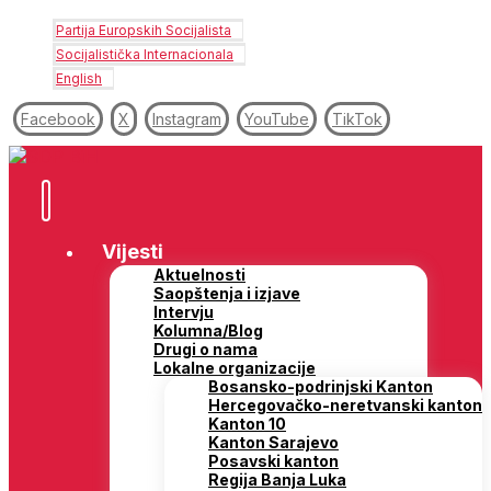
Partija Europskih Socijalista
Socijalistička Internacionala
English
Facebook
X
Instagram
YouTube
TikTok
Vijesti
Aktuelnosti
Saopštenja i izjave
Intervju
Kolumna/Blog
Drugi o nama
Lokalne organizacije
Bosansko-podrinjski Kanton
Hercegovačko-neretvanski kanton
Kanton 10
Kanton Sarajevo
Posavski kanton
Regija Banja Luka