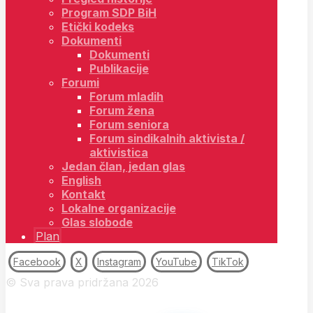
Program SDP BiH
Etički kodeks
Dokumenti
Dokumenti
Publikacije
Forumi
Forum mladih
Forum žena
Forum seniora
Forum sindikalnih aktivista /
aktivistica
Jedan član, jedan glas
English
Kontakt
Lokalne organizacije
Glas slobode
Plan
Facebook
X
Instagram
YouTube
TikTok
© Sva prava pridržana 2026