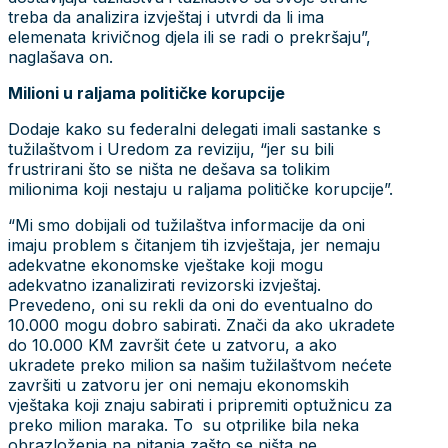
treba da analizira izvještaj i utvrdi da li ima
elemenata krivičnog djela ili se radi o prekršaju”,
naglašava on.
Milioni u raljama političke korupcije
Dodaje kako su federalni delegati imali sastanke s
tužilaštvom i Uredom za reviziju, “jer su bili
frustrirani što se ništa ne dešava sa tolikim
milionima koji nestaju u raljama političke korupcije”.
“Mi smo dobijali od tužilaštva informacije da oni
imaju problem s čitanjem tih izvještaja, jer nemaju
adekvatne ekonomske vještake koji mogu
adekvatno izanalizirati revizorski izvještaj.
Prevedeno, oni su rekli da oni do eventualno do
10.000 mogu dobro sabirati. Znači da ako ukradete
do 10.000 KM završit ćete u zatvoru, a ako
ukradete preko milion sa našim tužilaštvom nećete
završiti u zatvoru jer oni nemaju ekonomskih
vještaka koji znaju sabirati i pripremiti optužnicu za
preko milion maraka. To su otprilike bila neka
obrazloženja na pitanja zašto se ništa ne