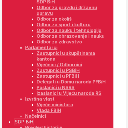
SDP BiH
Odbor za pravdu i državnu
upravu
Odbor za okoliš
Odbor za sport i kulturu
Odbor za nauku i tehnologiju
Odbor za obrazovanje i nauku
Odbor za zdravstvo
Parlamentarci
Zastupnici u skupštinama
kantona
Vijećnici / Odbornici
Zastupnici u PSBiH
Zastupnici u PFBiH
Delegati u Domu naroda PFBiH
Poslanici u NSRS
Izaslanici u Vijeću naroda RS
Izvršna vlast
Vijeće ministara
Vlada FBiH
Načelnici
SDP BiH
Pregled historije