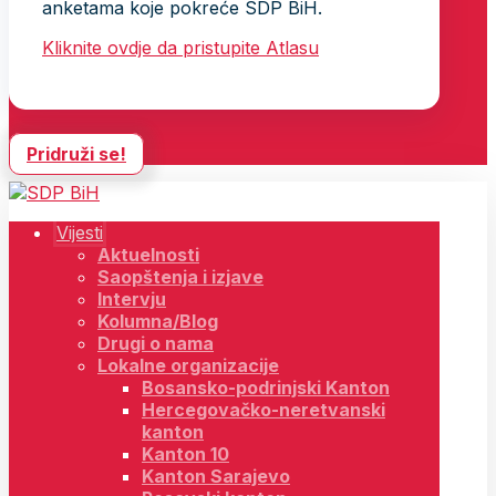
anketama koje pokreće SDP BiH.
Kliknite ovdje da pristupite Atlasu
Pridruži se!
Vijesti
Aktuelnosti
Saopštenja i izjave
Intervju
Kolumna/Blog
Drugi o nama
Lokalne organizacije
Bosansko-podrinjski Kanton
Hercegovačko-neretvanski
kanton
Kanton 10
Kanton Sarajevo