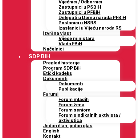
Vijećnici / Odbornici
Zastupnici u PSBiH
Zastupnici u PFBiH
Delegati u Domu naroda PFBiH
Poslanici u NSRS
Izaslanici u Vijeću naroda RS
Izvršna vlast
Vijeće ministara
Vlada FBiH
Načelnici
SDP BiH
Pregled historije
Program SDP BiH
Etički kodeks
Dokumenti
Dokumenti
Publikacije
Forumi
Forum mladih
Forum žena
Forum seniora
Forum sindikalnih aktivista /
aktivistica
Jedan član, jedan glas
English
Kontakt