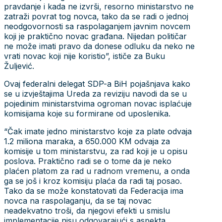
pravdanje i kada ne izvrši, resorno ministarstvo ne
zatraži povrat tog novca, tako da se radi o jednoj
neodgovornosti sa raspolaganjem javnim novcem
koji je praktično novac građana. Nijedan političar
ne može imati pravo da donese odluku da neko ne
vrati novac koji nije koristio”, ističe za Buku
Žuljević.
Ovaj federalni delegat SDP-a BiH pojašnjava kako
se u izvještajima Ureda za reviziju navodi da se u
pojedinim ministarstvima ogroman novac isplaćuje
komisijama koje su formirane od uposlenika.
“Čak imate jedno ministarstvo koje za plate odvaja
1.2 miliona maraka, a 650.000 KM odvaja za
komisije u tom ministarstvu, za rad koji je u opisu
poslova. Praktično radi se o tome da je neko
plaćen platom za rad u radnom vremenu, a onda
ga se još i kroz komisiju plaća da radi taj posao.
Tako da se može konstatovati da Federacija ima
novca na raspolaganju, da se taj novac
neadekvatno troši, da njegovi efekti u smislu
implementacije nisu odgovarajući s aspekta