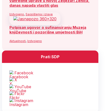
vanredne uprave u Novoj Željezari Zenica,
danas napada vlastiti glas
Izdvojeno
,
Saopštenja i izjave
Potpisan ugovor o sufinansiranju Muzeja
književnosti i pozorišne umjetnosti BiH
Aktuelnosti
,
Izdvojeno
Prati SDP
Facebook
X
YouTube
Flickr
Instagram