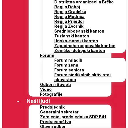
Distriktna organizacija Brčko
Regija Doboj
Regija Gradiška
Regija Modriča
Regija Prijedor
Regija Zvornik
Srednjobosanski kanton
Tuzlanski kanton
Unsko-sanski kanton
Zapadnohercegovački kanton
Zeničko-dobojski kanton
Forumi
Forum mladih
Forum žena
Forum seniora
Forum sindikalnih aktivista i
aktivistica
Odbori i Savjeti
Video
Fotografije
Naši ljudi
Predsjednik
Generalni sekretar
Zamjenici predsjednika SDP BiH
Predsjedništvo
Glavni odbor