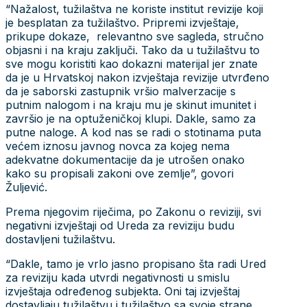
“Nažalost, tužilaštva ne koriste institut revizije koji
je besplatan za tužilaštvo. Pripremi izvještaje,
prikupe dokaze, relevantno sve sagleda, stručno
objasni i na kraju zaključi. Tako da u tužilaštvu to
sve mogu koristiti kao dokazni materijal jer znate
da je u Hrvatskoj nakon izvještaja revizije utvrđeno
da je saborski zastupnik vršio malverzacije s
putnim nalogom i na kraju mu je skinut imunitet i
završio je na optuženičkoj klupi. Dakle, samo za
putne naloge. A kod nas se radi o stotinama puta
većem iznosu javnog novca za kojeg nema
adekvatne dokumentacije da je utrošen onako
kako su propisali zakoni ove zemlje”, govori
Žuljević.
Prema njegovim riječima, po Zakonu o reviziji, svi
negativni izvještaji od Ureda za reviziju budu
dostavljeni tužilaštvu.
“Dakle, tamo je vrlo jasno propisano šta radi Ured
za reviziju kada utvrdi negativnosti u smislu
izvještaja određenog subjekta. Oni taj izvještaj
dostavljaju tužilaštvu i tužilaštvo sa svoje strane