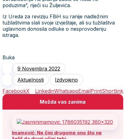
poduzima”, riječi su Žuljevića.
Iz Ureda za reviziju FBiH su ranije nadležnim
tužilaštvima slali svoje izvještaje, ali su tužilaštva
uglavnom donosila odluke o nesprovođenju
istraga.
Buka
9 Novembra 2022
Aktuelnosti
Izdvojeno
Facebook
X
Linkedin
Whatsapp
Email
Print
Shortlink
Možda vas zanima
Imamović: Ne čini drugome ono što ne
želiš da drugi učini tebi