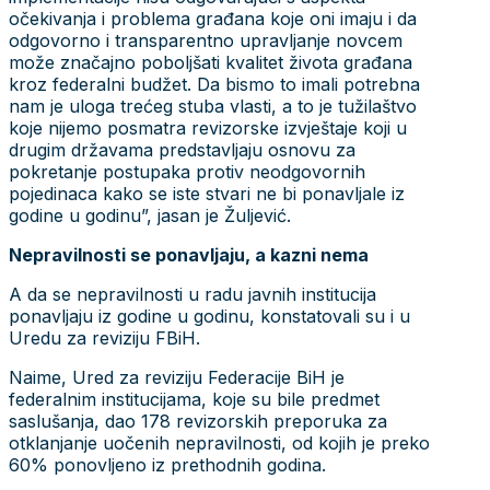
očekivanja i problema građana koje oni imaju i da
odgovorno i transparentno upravljanje novcem
može značajno poboljšati kvalitet života građana
kroz federalni budžet. Da bismo to imali potrebna
nam je uloga trećeg stuba vlasti, a to je tužilaštvo
koje nijemo posmatra revizorske izvještaje koji u
drugim državama predstavljaju osnovu za
pokretanje postupaka protiv neodgovornih
pojedinaca kako se iste stvari ne bi ponavljale iz
godine u godinu”, jasan je Žuljević.
Nepravilnosti se ponavljaju, a kazni nema
A da se nepravilnosti u radu javnih institucija
ponavljaju iz godine u godinu, konstatovali su i u
Uredu za reviziju FBiH.
Naime, Ured za reviziju Federacije BiH je
federalnim institucijama, koje su bile predmet
saslušanja, dao 178 revizorskih preporuka za
otklanjanje uočenih nepravilnosti, od kojih je preko
60% ponovljeno iz prethodnih godina.