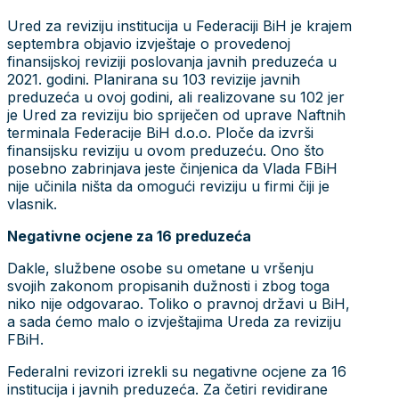
Ured za reviziju institucija u Federaciji BiH je krajem
septembra objavio izvještaje o provedenoj
finansijskoj reviziji poslovanja javnih preduzeća u
2021. godini. Planirana su 103 revizije javnih
preduzeća u ovoj godini, ali realizovane su 102 jer
je Ured za reviziju bio spriječen od uprave Naftnih
terminala Federacije BiH d.o.o. Ploče da izvrši
finansijsku reviziju u ovom preduzeću. Ono što
posebno zabrinjava jeste činjenica da Vlada FBiH
nije učinila ništa da omogući reviziju u firmi čiji je
vlasnik.
Negativne ocjene za 16 preduzeća
Dakle, službene osobe su ometane u vršenju
svojih zakonom propisanih dužnosti i zbog toga
niko nije odgovarao. Toliko o pravnoj državi u BiH,
a sada ćemo malo o izvještajima Ureda za reviziju
FBiH.
Federalni revizori izrekli su negativne ocjene za 16
institucija i javnih preduzeća. Za četiri revidirane