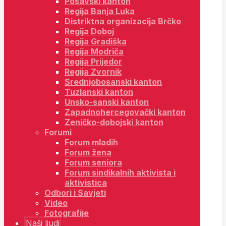
Posavski kanton
Regija Banja Luka
Distriktna organizacija Brčko
Regija Doboj
Regija Gradiška
Regija Modriča
Regija Prijedor
Regija Zvornik
Srednjobosanski kanton
Tuzlanski kanton
Unsko-sanski kanton
Zapadnohercegovački kanton
Zeničko-dobojski kanton
Forumi
Forum mladih
Forum žena
Forum seniora
Forum sindikalnih aktivista i
aktivistica
Odbori i Savjeti
Video
Fotografije
Naši ljudi