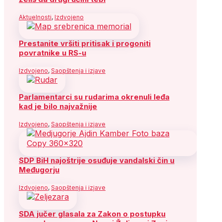
Aktuelnosti
,
Izdvojeno
Prestanite vršiti pritisak i progoniti
povratnike u RS-u
Izdvojeno
,
Saopštenja i izjave
Parlamentarci su rudarima okrenuli leđa
kad je bilo najvažnije
Izdvojeno
,
Saopštenja i izjave
SDP BiH najoštrije osuđuje vandalski čin u
Međugorju
Izdvojeno
,
Saopštenja i izjave
SDA jučer glasala za Zakon o postupku