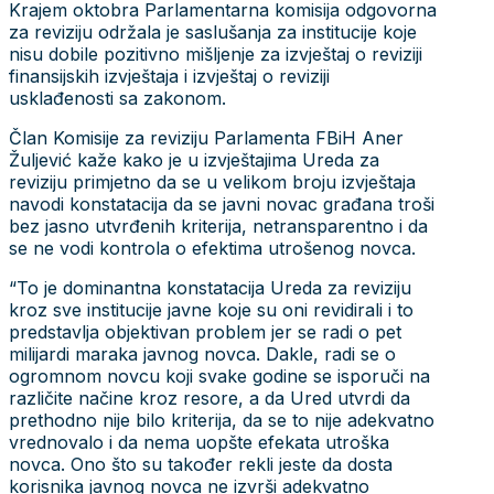
Krajem oktobra Parlamentarna komisija odgovorna
za reviziju održala je saslušanja za institucije koje
nisu dobile pozitivno mišljenje za izvještaj o reviziji
finansijskih izvještaja i izvještaj o reviziji
usklađenosti sa zakonom.
Član Komisije za reviziju Parlamenta FBiH Aner
Žuljević kaže kako je u izvještajima Ureda za
reviziju primjetno da se u velikom broju izvještaja
navodi konstatacija da se javni novac građana troši
bez jasno utvrđenih kriterija, netransparentno i da
se ne vodi kontrola o efektima utrošenog novca.
“To je dominantna konstatacija Ureda za reviziju
kroz sve institucije javne koje su oni revidirali i to
predstavlja objektivan problem jer se radi o pet
milijardi maraka javnog novca. Dakle, radi se o
ogromnom novcu koji svake godine se isporuči na
različite načine kroz resore, a da Ured utvrdi da
prethodno nije bilo kriterija, da se to nije adekvatno
vrednovalo i da nema uopšte efekata utroška
novca. Ono što su također rekli jeste da dosta
korisnika javnog novca ne izvrši adekvatno