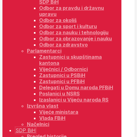
SDP BiH
Odbor za pravdu i državnu
upravu
Odbor za okoliš
Odbor za sport i kulturu
Odbor za nauku i tehnologiju
Odbor za obrazovanje i nauku
Odbor za zdravstvo
Parlamentarci
Zastupnici u skupštinama
kantona
Vijećnici / Odbornici
Zastupnici u PSBiH
Zastupnici u PFBiH
Delegati u Domu naroda PFBiH
Poslanici u NSRS
Izaslanici u Vijeću naroda RS
Izvršna vlast
Vijeće ministara
Vlada FBiH
Načelnici
SDP BiH
Pregled historije