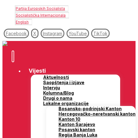
Partija Europskih Socijalista
Socijalistička Internacionala
English
Facebook
X
Instagram
YouTube
TikTok
Vijesti
Aktuelnosti
Saopštenja i izjave
Intervju
Kolumna/Blog
Drugi o nama
Lokalne organizacije
Bosansko-podrinjski Kanton
Hercegovačko-neretvanski kanton
Kanton 10
Kanton Sarajevo
Posavski kanton
Regija Banja Luka