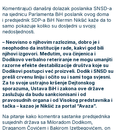
Komentirajući današnji dolazak poslanika SNSD-a
na sjednicu Parlamenta BiH poslanik ovog doma
i predsjednik SDP-a BiH Nermin Nikšić kaže da to
samo pokazuje koliko su dosljedni u svojoj
nedosljednosti.
– Neovisno o njihovim razlozima, dobro je i
neophodno da institucije rade, kakvi god bili
njihovi izgovori. Međutim, ova činjenica i
Dodikovo verbalno reteriranje ne mogu umanjiti
razorne efekte destabilizacije društva koje su
Dodikovi postupci već proizveli. Dodik i SNSD su
prešli crvenu liniju i očito su i sami toga svjesni.
Za to svoje ustrajno kršenje Dejtonskog
sporazuma, Ustava BiH i zakona ove države
zaslužuju da budu sankcionisani i od
pravosudnih organa i od Visokog predstavnika i
tačka – kazao je Nikšić za portal “Avaza”.
Na pitanje kako komentira sastanke predsjednika
susjednih država sa Miloradom Dodikom,
Draganom Čovićem i Bakirom Izetbegovićem, on