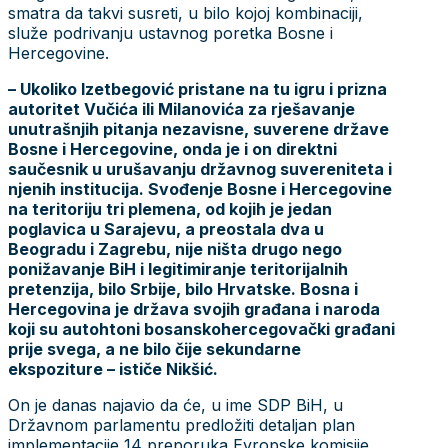
smatra da takvi susreti, u bilo kojoj kombinaciji,
služe podrivanju ustavnog poretka Bosne i
Hercegovine.
– Ukoliko Izetbegović pristane na tu igru i prizna
autoritet Vučića ili Milanovića za rješavanje
unutrašnjih pitanja nezavisne, suverene države
Bosne i Hercegovine, onda je i on direktni
saučesnik u urušavanju državnog suvereniteta i
njenih institucija. Svođenje Bosne i Hercegovine
na teritoriju tri plemena, od kojih je jedan
poglavica u Sarajevu, a preostala dva u
Beogradu i Zagrebu, nije ništa drugo nego
ponižavanje BiH i legitimiranje teritorijalnih
pretenzija, bilo Srbije, bilo Hrvatske. Bosna i
Hercegovina je država svojih građana i naroda
koji su autohtoni bosanskohercegovački građani
prije svega, a ne bilo čije sekundarne
ekspoziture – ističe Nikšić.
On je danas najavio da će, u ime SDP BiH, u
Državnom parlamentu predložiti detaljan plan
implementacije 14 preporuka Evropske komisije.