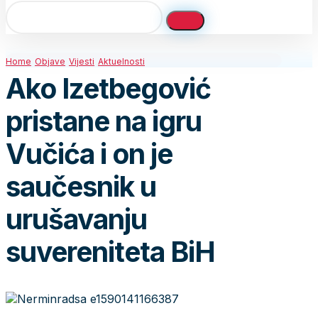
Home
Objave
Vijesti
Aktuelnosti
Ako Izetbegović
pristane na igru
Vučića i on je
saučesnik u
urušavanju
suvereniteta BiH