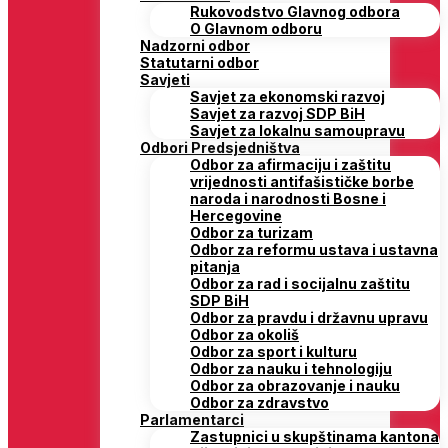
Rukovodstvo Glavnog odbora
O Glavnom odboru
Nadzorni odbor
Statutarni odbor
Savjeti
Savjet za ekonomski razvoj
Savjet za razvoj SDP BiH
Savjet za lokalnu samoupravu
Odbori Predsjedništva
Odbor za afirmaciju i zaštitu
vrijednosti antifašističke borbe
naroda i narodnosti Bosne i
Hercegovine
Odbor za turizam
Odbor za reformu ustava i ustavna
pitanja
Odbor za rad i socijalnu zaštitu
SDP BiH
Odbor za pravdu i državnu upravu
Odbor za okoliš
Odbor za sport i kulturu
Odbor za nauku i tehnologiju
Odbor za obrazovanje i nauku
Odbor za zdravstvo
Parlamentarci
Zastupnici u skupštinama kantona