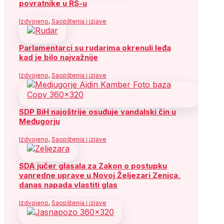
povratnike u RS-u
Izdvojeno
,
Saopštenja i izjave
Parlamentarci su rudarima okrenuli leđa
kad je bilo najvažnije
Izdvojeno
,
Saopštenja i izjave
SDP BiH najoštrije osuđuje vandalski čin u
Međugorju
Izdvojeno
,
Saopštenja i izjave
SDA jučer glasala za Zakon o postupku
vanredne uprave u Novoj Željezari Zenica,
danas napada vlastiti glas
Izdvojeno
,
Saopštenja i izjave