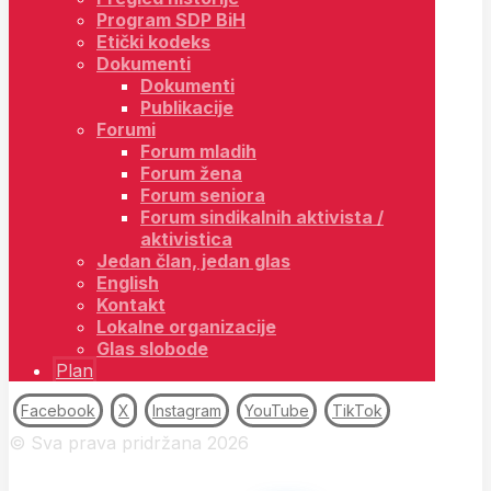
Program SDP BiH
Etički kodeks
Dokumenti
Dokumenti
Publikacije
Forumi
Forum mladih
Forum žena
Forum seniora
Forum sindikalnih aktivista /
aktivistica
Jedan član, jedan glas
English
Kontakt
Lokalne organizacije
Glas slobode
Plan
Facebook
X
Instagram
YouTube
TikTok
© Sva prava pridržana 2026