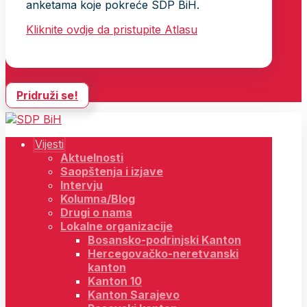
anketama koje pokreće SDP BiH.
Kliknite ovdje da pristupite Atlasu
Pridruži se!
Vijesti
Aktuelnosti
Saopštenja i izjave
Intervju
Kolumna/Blog
Drugi o nama
Lokalne organizacije
Bosansko-podrinjski Kanton
Hercegovačko-neretvanski
kanton
Kanton 10
Kanton Sarajevo