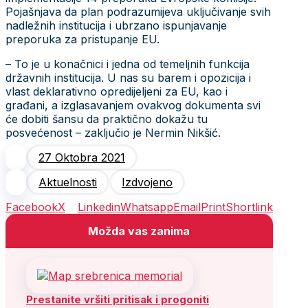
Pojašnjava da plan podrazumijeva uključivanje svih
nadležnih institucija i ubrzano ispunjavanje
preporuka za pristupanje EU.
– To je u konačnici i jedna od temeljnih funkcija
državnih institucija. U nas su barem i opozicija i
vlast deklarativno opredijeljeni za EU, kao i
građani, a izglasavanjem ovakvog dokumenta svi
će dobiti šansu da praktično dokažu tu
posvećenost – zaključio je Nermin Nikšić.
27 Oktobra 2021
Aktuelnosti
Izdvojeno
Facebook
X
Linkedin
Whatsapp
Email
Print
Shortlink
Možda vas zanima
Prestanite vršiti pritisak i progoniti