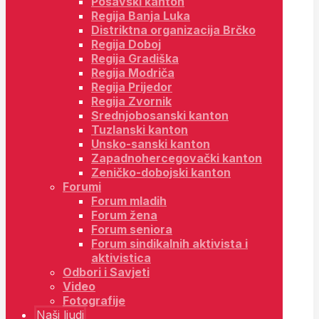
Posavski kanton
Regija Banja Luka
Distriktna organizacija Brčko
Regija Doboj
Regija Gradiška
Regija Modriča
Regija Prijedor
Regija Zvornik
Srednjobosanski kanton
Tuzlanski kanton
Unsko-sanski kanton
Zapadnohercegovački kanton
Zeničko-dobojski kanton
Forumi
Forum mladih
Forum žena
Forum seniora
Forum sindikalnih aktivista i
aktivistica
Odbori i Savjeti
Video
Fotografije
Naši ljudi