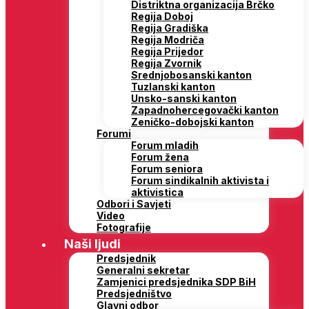
Distriktna organizacija Brčko
Regija Doboj
Regija Gradiška
Regija Modriča
Regija Prijedor
Regija Zvornik
Srednjobosanski kanton
Tuzlanski kanton
Unsko-sanski kanton
Zapadnohercegovački kanton
Zeničko-dobojski kanton
Forumi
Forum mladih
Forum žena
Forum seniora
Forum sindikalnih aktivista i
aktivistica
Odbori i Savjeti
Video
Fotografije
Naši ljudi
Predsjednik
Generalni sekretar
Zamjenici predsjednika SDP BiH
Predsjedništvo
Glavni odbor