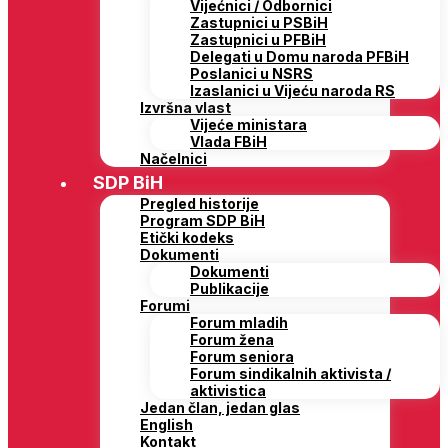
Vijećnici / Odbornici
Zastupnici u PSBiH
Zastupnici u PFBiH
Delegati u Domu naroda PFBiH
Poslanici u NSRS
Izaslanici u Vijeću naroda RS
Izvršna vlast
Vijeće ministara
Vlada FBiH
Načelnici
SDP BiH
Pregled historije
Program SDP BiH
Etički kodeks
Dokumenti
Dokumenti
Publikacije
Forumi
Forum mladih
Forum žena
Forum seniora
Forum sindikalnih aktivista /
aktivistica
Jedan član, jedan glas
English
Kontakt