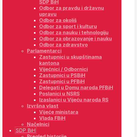
SDP BiH
Odbor za pravdu i državnu
upravu
Odbor za okoliš
Odbor za sport i kulturu
Odbor za nauku i tehnologiju
Odbor za obrazovanje i nauku
Odbor za zdravstvo
Parlamentarci
Zastupnici u skupštinama
kantona
Vijećnici / Odbornici
Zastupnici u PSBiH
Zastupnici u PFBiH
Delegati u Domu naroda PFBiH
Poslanici u NSRS
Izaslanici u Vijeću naroda RS
Izvršna vlast
Vijeće ministara
Vlada FBiH
Načelnici
SDP BiH
Pregled historije