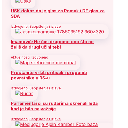
USK dokaz da je glas za Pomak i DF glas za
SDA
Izdvojeno
,
Saopštenja i izjave
Imamović: Ne čini drugome ono što ne
želiš da drugi učini tebi
Aktuelnosti
,
Izdvojeno
Prestanite vršiti pritisak i progoniti
povratnike u RS-u
Izdvojeno
,
Saopštenja i izjave
Parlamentarci su rudarima okrenuli leđa
kad je bilo najvažnije
Izdvojeno
,
Saopštenja i izjave