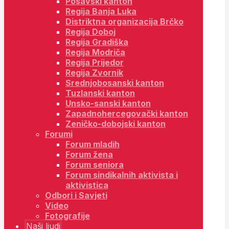
Posavski kanton
Regija Banja Luka
Distriktna organizacija Brčko
Regija Doboj
Regija Gradiška
Regija Modriča
Regija Prijedor
Regija Zvornik
Srednjobosanski kanton
Tuzlanski kanton
Unsko-sanski kanton
Zapadnohercegovački kanton
Zeničko-dobojski kanton
Forumi
Forum mladih
Forum žena
Forum seniora
Forum sindikalnih aktivista i
aktivistica
Odbori i Savjeti
Video
Fotografije
Naši ljudi