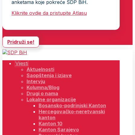
anketama koje pokreće SDP BiH.
Kliknite ovdje da pristupite Atlasu
Pridruži se!
Vijesti
Aktuelnosti
Saopštenja i izjave
Intervju
Kolumna/Blog
Drugi o nama
Lokalne organizacije
Bosansko-podrinjski Kanton
Hercegovačko-neretvanski
kanton
Kanton 10
Kanton Sarajevo