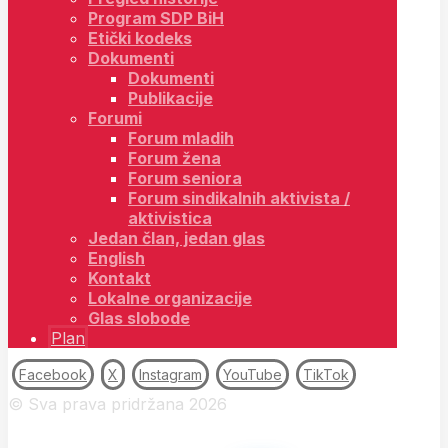
Program SDP BiH
Etički kodeks
Dokumenti
Dokumenti
Publikacije
Forumi
Forum mladih
Forum žena
Forum seniora
Forum sindikalnih aktivista /
aktivistica
Jedan član, jedan glas
English
Kontakt
Lokalne organizacije
Glas slobode
Plan
Facebook
X
Instagram
YouTube
TikTok
© Sva prava pridržana 2026