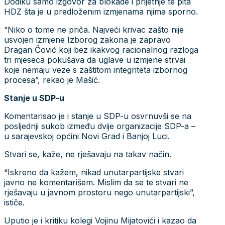
Dodiku samo izgovor za blokade i prijetnje te pita
HDZ šta je u predloženim izmjenama njima sporno.
“Niko o tome ne priča. Najveći krivac zašto nije
usvojen izmjene Izborog zakona je zapravo
Dragan Čović koji bez ikakvog racionalnog razloga
tri mjeseca pokušava da uglave u izmjene strvai
koje nemaju veze s zaštitom integriteta izbornog
procesa”, rekao je Mašić.
Stanje u SDP-u
Komentarisao je i stanje u SDP-u osvrnuvši se na
posljednji sukob između dvije organizacije SDP-a –
u sarajevskoj općini Novi Grad i Banjoj Luci.
Stvari se, kaže, ne rješavaju na takav način.
“Iskreno da kažem, nikad unutarpartijske stvari
javno ne komentarišem. Mislim da se te stvari ne
rješavaju u javnom prostoru nego unutarpartijski”,
ističe.
Uputio je i kritiku kolegi Vojinu Mijatovići i kazao da