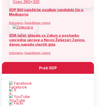
SDP BiH najoštrije osuđuje vandalski čin u
Međugorju
Izdvojeno
,
Saopštenja i izjave
SDA jučer glasala za Zakon o postupku
vanredne uprave u Novoj Željezari Zenica,
danas napada vlastiti glas
Izdvojeno
,
Saopštenja i izjave
Prati SDP
Facebook
X
YouTube
Flickr