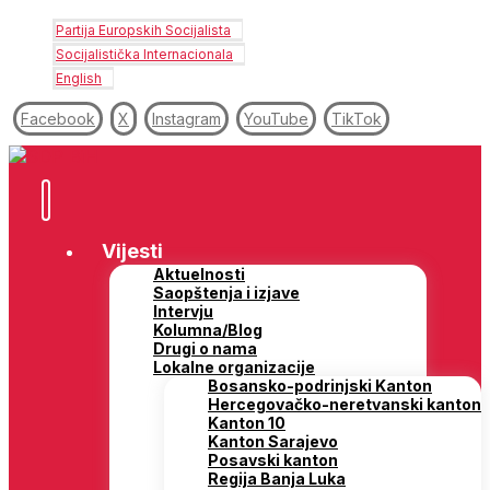
Partija Europskih Socijalista
Socijalistička Internacionala
English
Facebook
X
Instagram
YouTube
TikTok
Vijesti
Aktuelnosti
Saopštenja i izjave
Intervju
Kolumna/Blog
Drugi o nama
Lokalne organizacije
Bosansko-podrinjski Kanton
Hercegovačko-neretvanski kanton
Kanton 10
Kanton Sarajevo
Posavski kanton
Regija Banja Luka