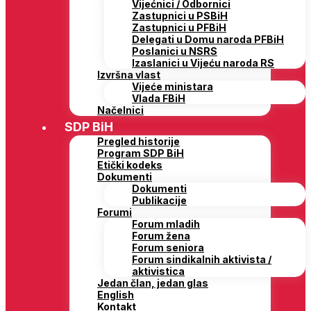
Vijećnici / Odbornici
Zastupnici u PSBiH
Zastupnici u PFBiH
Delegati u Domu naroda PFBiH
Poslanici u NSRS
Izaslanici u Vijeću naroda RS
Izvršna vlast
Vijeće ministara
Vlada FBiH
Načelnici
SDP BiH
Pregled historije
Program SDP BiH
Etički kodeks
Dokumenti
Dokumenti
Publikacije
Forumi
Forum mladih
Forum žena
Forum seniora
Forum sindikalnih aktivista /
aktivistica
Jedan član, jedan glas
English
Kontakt