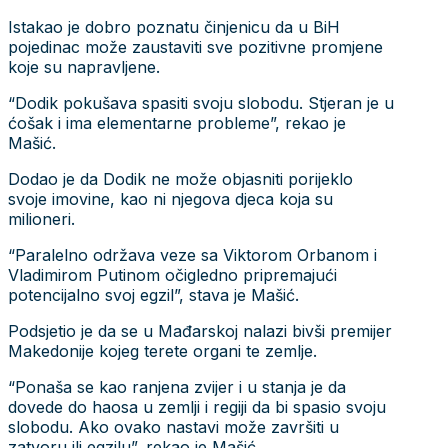
Istakao je dobro poznatu činjenicu da u BiH
pojedinac može zaustaviti sve pozitivne promjene
koje su napravljene.
“Dodik pokušava spasiti svoju slobodu. Stjeran je u
ćošak i ima elementarne probleme”, rekao je
Mašić.
Dodao je da Dodik ne može objasniti porijeklo
svoje imovine, kao ni njegova djeca koja su
milioneri.
“Paralelno održava veze sa Viktorom Orbanom i
Vladimirom Putinom očigledno pripremajući
potencijalno svoj egzil”, stava je Mašić.
Podsjetio je da se u Mađarskoj nalazi bivši premijer
Makedonije kojeg terete organi te zemlje.
“Ponaša se kao ranjena zvijer i u stanja je da
dovede do haosa u zemlji i regiji da bi spasio svoju
slobodu. Ako ovako nastavi može završiti u
zatvoru ili egzilu”, rekao je Mašić.