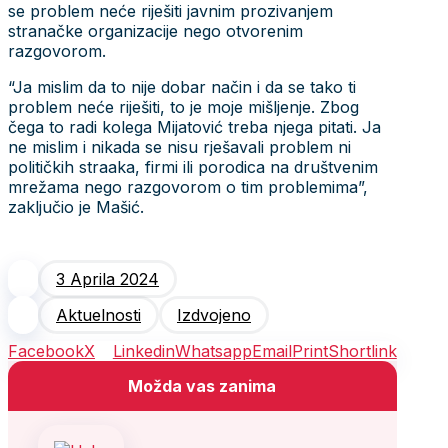
se problem neće riješiti javnim prozivanjem
stranačke organizacije nego otvorenim
razgovorom.
“Ja mislim da to nije dobar način i da se tako ti
problem neće riješiti, to je moje mišljenje. Zbog
čega to radi kolega Mijatović treba njega pitati. Ja
ne mislim i nikada se nisu rješavali problem ni
političkih straaka, firmi ili porodica na društvenim
mrežama nego razgovorom o tim problemima”,
zaključio je Mašić.
3 Aprila 2024
Aktuelnosti
Izdvojeno
Facebook
X
Linkedin
Whatsapp
Email
Print
Shortlink
Možda vas zanima