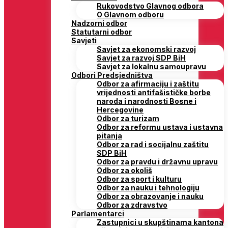
Rukovodstvo Glavnog odbora
O Glavnom odboru
Nadzorni odbor
Statutarni odbor
Savjeti
Savjet za ekonomski razvoj
Savjet za razvoj SDP BiH
Savjet za lokalnu samoupravu
Odbori Predsjedništva
Odbor za afirmaciju i zaštitu
vrijednosti antifašističke borbe
naroda i narodnosti Bosne i
Hercegovine
Odbor za turizam
Odbor za reformu ustava i ustavna
pitanja
Odbor za rad i socijalnu zaštitu
SDP BiH
Odbor za pravdu i državnu upravu
Odbor za okoliš
Odbor za sport i kulturu
Odbor za nauku i tehnologiju
Odbor za obrazovanje i nauku
Odbor za zdravstvo
Parlamentarci
Zastupnici u skupštinama kantona