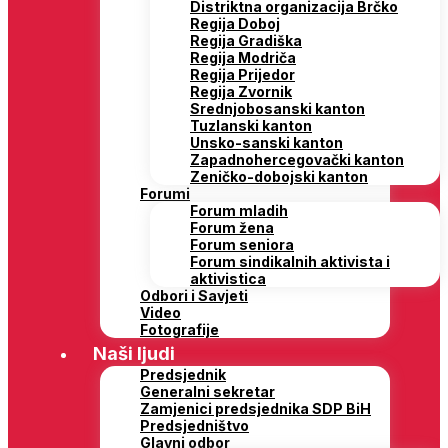
Distriktna organizacija Brčko
Regija Doboj
Regija Gradiška
Regija Modriča
Regija Prijedor
Regija Zvornik
Srednjobosanski kanton
Tuzlanski kanton
Unsko-sanski kanton
Zapadnohercegovački kanton
Zeničko-dobojski kanton
Forumi
Forum mladih
Forum žena
Forum seniora
Forum sindikalnih aktivista i
aktivistica
Odbori i Savjeti
Video
Fotografije
Naši ljudi
Predsjednik
Generalni sekretar
Zamjenici predsjednika SDP BiH
Predsjedništvo
Glavni odbor